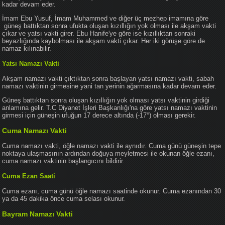
kadar devam eder.
İmam Ebu Yusuf, İmam Muhammed ve diğer üç mezhep imamına göre
güneş battıktan sonra ufukta oluşan kızıllığın yok olması ile akşam vakti
çıkar ve yatsı vakti girer. Ebu Hanife'ye göre ise kızıllıktan sonraki
beyazlığında kaybolması ile akşam vakti çıkar. Her iki görüşe göre de
namaz kılınabilir.
Yatsı Namazı Vakti
Akşam namazı vakti çıktıktan sonra başlayan yatsı namazı vakti, sabah
namazı vaktinin girmesine yani tan yerinin ağarmasına kadar devam eder.
Güneş battıktan sonra oluşan kızıllığın yok olması yatsı vaktinin girdiği
anlamına gelir. T.C Diyanet İşleri Başkanlığı'na göre yatsı namazı vaktinin
girmesi için güneşin ufuğun 17 derece altında (-17°) olması gerekir.
Cuma Namazı Vakti
Cuma namazı vakti, öğle namazı vakti ile aynıdır. Cuma günü güneşin tepe
noktaya ulaşmasının ardından doğuya meyletmesi ile okunan öğle ezanı,
cuma namazı vaktinin başlangıcını bildirir.
Cuma Ezan Saati
Cuma ezanı, cuma günü öğle namazı saatinde okunur. Cuma ezanından 30
ya da 45 dakika önce cuma selası okunur.
Bayram Namazı Vakti