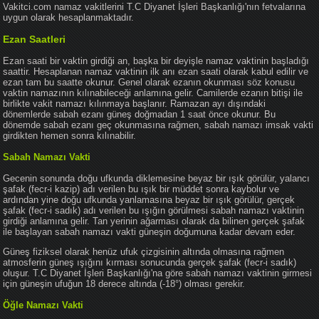
Vakitci.com namaz vakitlerini T.C Diyanet İşleri Başkanlığı'nın fetvalarına
uygun olarak hesaplanmaktadır.
Ezan Saatleri
Ezan saati bir vaktin girdiği an, başka bir deyişle namaz vaktinin başladığı
saattir. Hesaplanan namaz vaktinin ilk anı ezan saati olarak kabul edilir ve
ezan tam bu saatte okunur. Genel olarak ezanın okunması söz konusu
vaktin namazının kılınabileceği anlamına gelir. Camilerde ezanın bitişi ile
birlikte vakit namazı kılınmaya başlanır. Ramazan ayı dışındaki
dönemlerde sabah ezanı güneş doğmadan 1 saat önce okunur. Bu
dönemde sabah ezanı geç okunmasına rağmen, sabah namazı imsak vakti
girdikten hemen sonra kılınabilir.
Sabah Namazı Vakti
Gecenin sonunda doğu ufkunda diklemesine beyaz bir ışık görülür, yalancı
şafak (fecr-i kazip) adı verilen bu ışık bir müddet sonra kaybolur ve
ardından yine doğu ufkunda yanlamasına beyaz bir ışık görülür, gerçek
şafak (fecr-i sadık) adı verilen bu ışığın görülmesi sabah namazı vaktinin
girdiği anlamına gelir. Tan yerinin ağarması olarak da bilinen gerçek şafak
ile başlayan sabah namazı vakti güneşin doğumuna kadar devam eder.
Güneş fiziksel olarak henüz ufuk çizgisinin altında olmasına rağmen
atmosferin güneş ışığını kırması sonucunda gerçek şafak (fecr-i sadık)
oluşur. T.C Diyanet İşleri Başkanlığı'na göre sabah namazı vaktinin girmesi
için güneşin ufuğun 18 derece altında (-18°) olması gerekir.
Öğle Namazı Vakti