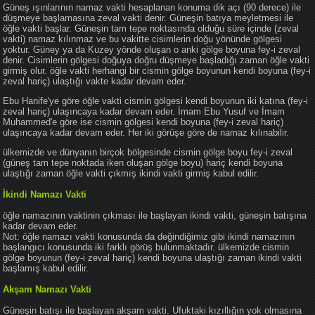
Güneş ışınlarının namaz vakti hesaplanan konuma dik açı (90 derece) ile
düşmeye başlamasına zeval vakti denir. Güneşin batıya meyletmesi ile
öğle vakti başlar. Güneşin tam tepe noktasında olduğu süre içinde (zeval
vakti) namaz kılınmaz ve bu vakitte cisimlerin doğu yönünde gölgesi
yoktur. Güney ya da Kuzey yönde oluşan o anki gölge boyuna fey-i zeval
denir. Cisimlerin gölgesi doğuya doğru düşmeye başladığı zaman öğle vakti
girmiş olur. öğle vakti herhangi bir cismin gölge boyunun kendi boyuna (fey-i
zeval hariç) ulaştığı vakte kadar devam eder.
Ebu Hanife'ye göre öğle vakti cismin gölgesi kendi boyunun iki katına (fey-i
zeval hariç) ulaşıncaya kadar devam eder. İmam Ebu Yusuf ve İmam
Muhammed'e göre ise cismin gölgesi kendi boyuna (fey-i zeval hariç)
ulaşıncaya kadar devam eder. Her iki görüşe göre de namaz kılınabilir.
ülkemizde ve dünyanın birçok bölgesinde cismin gölge boyu fey-i zeval
(güneş tam tepe noktada iken oluşan gölge boyu) hariç kendi boyuna
ulaştığı zaman öğle vakti çıkmış ikindi vakti girmiş kabul edilir.
İkindi Namazı Vakti
öğle namazının vaktinin çıkması ile başlayan ikindi vakti, güneşin batışına
kadar devam eder.
Not: öğle namazı vakti konusunda da değindiğimiz gibi ikindi namazının
başlangıcı konusunda iki farklı görüş bulunmaktadır. ülkemizde cismin
gölge boyunun (fey-i zeval hariç) kendi boyuna ulaştığı zaman ikindi vakti
başlamış kabul edilir.
Akşam Namazı Vakti
Güneşin batışı ile başlayan akşam vakti. Ufuktaki kızıllığın yok olmasına