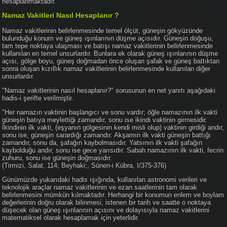
hesaplanmaktadır.
Namaz Vakitleri Nasıl Hesaplanır ?
Namaz vakitlerinin belirlenmesinde temel ölçüt, güneşin gökyüzünde
bulunduğu konum ve güneş ışınlarının düşme açısıdır. Güneşin doğuşu,
tam tepe noktaya ulaşması ve batışı namaz vakitlerinin belirlenmesinde
kullanılan en temel unsurlardır. Bunlara ek olarak güneş ışınlarının düşme
açısı, gölge boyu, güneş doğmadan önce oluşan şafak ve güneş battıktan
sonra oluşan kızıllık namaz vakitlerinin belirlenmesinde kullanılan diğer
unsurlardır.
"Namaz vakitlerinin nasıl hesaplanır?" sorusunun en net yanıtı aşağıdaki
hadis-i şerifte verilmiştir.
"Her namazın vaktinin başlangıcı ve sonu vardır; öğle namazının ilk vakti
güneşin batıya meylettiği zamandır, sonu ise ikindi vaktinin girmesidir.
İkindinin ilk vakti, (eşyanın gölgesinin kendi misli olup) vaktinin girdiği andır,
sonu ise, güneşin sarardığı zamandır. Akşamın ilk vakti güneşin battığı
zamandır, sonu da, şafağın kaybolmasıdır. Yatsının ilk vakti şafağın
kaybolduğu andır, sonu ise gece yarısıdır. Sabah namazının ilk vakti, fecrin
zuhuru, sonu ise güneşin doğmasıdır.
(Tirmizi, Salat, 114; Beyhaki;, Sünen-i Kübra, I/375-376)
Günümüzde yukarıdaki hadis ışığında, kullanılan astronomi verileri ve
teknolojik araçlar namaz vakitlerinin ve ezan saatlerinin tam olarak
belirlenmesini mümkün kılmaktadır. Herhangi bir konumun enlem ve boylam
değerlerinin doğru olarak bilinmesi, istenen bir tarih ve saatte o noktaya
düşecek olan güneş ışınlarının açısını ve dolayısıyla namaz vakitlerini
matematiksel olarak hesaplamak için yeterlidir.