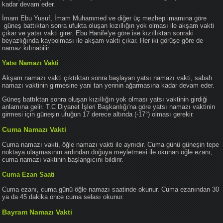
kadar devam eder.
İmam Ebu Yusuf, İmam Muhammed ve diğer üç mezhep imamına göre
güneş battıktan sonra ufukta oluşan kızıllığın yok olması ile akşam vakti
çıkar ve yatsı vakti girer. Ebu Hanife'ye göre ise kızıllıktan sonraki
beyazlığında kaybolması ile akşam vakti çıkar. Her iki görüşe göre de
namaz kılınabilir.
Yatsı Namazı Vakti
Akşam namazı vakti çıktıktan sonra başlayan yatsı namazı vakti, sabah
namazı vaktinin girmesine yani tan yerinin ağarmasına kadar devam eder.
Güneş battıktan sonra oluşan kızıllığın yok olması yatsı vaktinin girdiği
anlamına gelir. T.C Diyanet İşleri Başkanlığı'na göre yatsı namazı vaktinin
girmesi için güneşin ufuğun 17 derece altında (-17°) olması gerekir.
Cuma Namazı Vakti
Cuma namazı vakti, öğle namazı vakti ile aynıdır. Cuma günü güneşin tepe
noktaya ulaşmasının ardından doğuya meyletmesi ile okunan öğle ezanı,
cuma namazı vaktinin başlangıcını bildirir.
Cuma Ezan Saati
Cuma ezanı, cuma günü öğle namazı saatinde okunur. Cuma ezanından 30
ya da 45 dakika önce cuma selası okunur.
Bayram Namazı Vakti