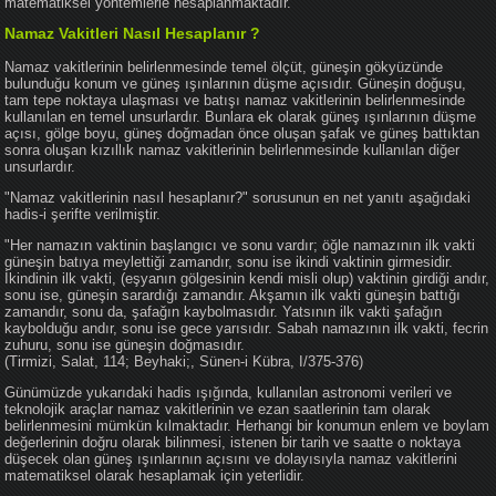
matematiksel yöntemlerle hesaplanmaktadır.
Namaz Vakitleri Nasıl Hesaplanır ?
Namaz vakitlerinin belirlenmesinde temel ölçüt, güneşin gökyüzünde
bulunduğu konum ve güneş ışınlarının düşme açısıdır. Güneşin doğuşu,
tam tepe noktaya ulaşması ve batışı namaz vakitlerinin belirlenmesinde
kullanılan en temel unsurlardır. Bunlara ek olarak güneş ışınlarının düşme
açısı, gölge boyu, güneş doğmadan önce oluşan şafak ve güneş battıktan
sonra oluşan kızıllık namaz vakitlerinin belirlenmesinde kullanılan diğer
unsurlardır.
"Namaz vakitlerinin nasıl hesaplanır?" sorusunun en net yanıtı aşağıdaki
hadis-i şerifte verilmiştir.
"Her namazın vaktinin başlangıcı ve sonu vardır; öğle namazının ilk vakti
güneşin batıya meylettiği zamandır, sonu ise ikindi vaktinin girmesidir.
İkindinin ilk vakti, (eşyanın gölgesinin kendi misli olup) vaktinin girdiği andır,
sonu ise, güneşin sarardığı zamandır. Akşamın ilk vakti güneşin battığı
zamandır, sonu da, şafağın kaybolmasıdır. Yatsının ilk vakti şafağın
kaybolduğu andır, sonu ise gece yarısıdır. Sabah namazının ilk vakti, fecrin
zuhuru, sonu ise güneşin doğmasıdır.
(Tirmizi, Salat, 114; Beyhaki;, Sünen-i Kübra, I/375-376)
Günümüzde yukarıdaki hadis ışığında, kullanılan astronomi verileri ve
teknolojik araçlar namaz vakitlerinin ve ezan saatlerinin tam olarak
belirlenmesini mümkün kılmaktadır. Herhangi bir konumun enlem ve boylam
değerlerinin doğru olarak bilinmesi, istenen bir tarih ve saatte o noktaya
düşecek olan güneş ışınlarının açısını ve dolayısıyla namaz vakitlerini
matematiksel olarak hesaplamak için yeterlidir.