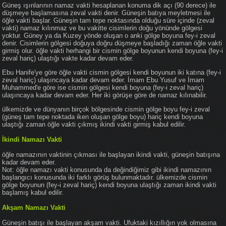
Güneş ışınlarının namaz vakti hesaplanan konuma dik açı (90 derece) ile
düşmeye başlamasına zeval vakti denir. Güneşin batıya meyletmesi ile
öğle vakti başlar. Güneşin tam tepe noktasında olduğu süre içinde (zeval
vakti) namaz kılınmaz ve bu vakitte cisimlerin doğu yönünde gölgesi
yoktur. Güney ya da Kuzey yönde oluşan o anki gölge boyuna fey-i zeval
denir. Cisimlerin gölgesi doğuya doğru düşmeye başladığı zaman öğle vakti
girmiş olur. öğle vakti herhangi bir cismin gölge boyunun kendi boyuna (fey-i
zeval hariç) ulaştığı vakte kadar devam eder.
Ebu Hanife'ye göre öğle vakti cismin gölgesi kendi boyunun iki katına (fey-i
zeval hariç) ulaşıncaya kadar devam eder. İmam Ebu Yusuf ve İmam
Muhammed'e göre ise cismin gölgesi kendi boyuna (fey-i zeval hariç)
ulaşıncaya kadar devam eder. Her iki görüşe göre de namaz kılınabilir.
ülkemizde ve dünyanın birçok bölgesinde cismin gölge boyu fey-i zeval
(güneş tam tepe noktada iken oluşan gölge boyu) hariç kendi boyuna
ulaştığı zaman öğle vakti çıkmış ikindi vakti girmiş kabul edilir.
İkindi Namazı Vakti
öğle namazının vaktinin çıkması ile başlayan ikindi vakti, güneşin batışına
kadar devam eder.
Not: öğle namazı vakti konusunda da değindiğimiz gibi ikindi namazının
başlangıcı konusunda iki farklı görüş bulunmaktadır. ülkemizde cismin
gölge boyunun (fey-i zeval hariç) kendi boyuna ulaştığı zaman ikindi vakti
başlamış kabul edilir.
Akşam Namazı Vakti
Güneşin batışı ile başlayan akşam vakti. Ufuktaki kızıllığın yok olmasına