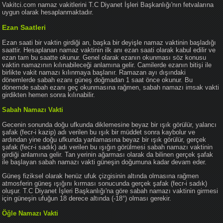
Vakitci.com namaz vakitlerini T.C Diyanet İşleri Başkanlığı'nın fetvalarına
uygun olarak hesaplanmaktadır.
Ezan Saatleri
Ezan saati bir vaktin girdiği an, başka bir deyişle namaz vaktinin başladığı
saattir. Hesaplanan namaz vaktinin ilk anı ezan saati olarak kabul edilir ve
ezan tam bu saatte okunur. Genel olarak ezanın okunması söz konusu
vaktin namazının kılınabileceği anlamına gelir. Camilerde ezanın bitişi ile
birlikte vakit namazı kılınmaya başlanır. Ramazan ayı dışındaki
dönemlerde sabah ezanı güneş doğmadan 1 saat önce okunur. Bu
dönemde sabah ezanı geç okunmasına rağmen, sabah namazı imsak vakti
girdikten hemen sonra kılınabilir.
Sabah Namazı Vakti
Gecenin sonunda doğu ufkunda diklemesine beyaz bir ışık görülür, yalancı
şafak (fecr-i kazip) adı verilen bu ışık bir müddet sonra kaybolur ve
ardından yine doğu ufkunda yanlamasına beyaz bir ışık görülür, gerçek
şafak (fecr-i sadık) adı verilen bu ışığın görülmesi sabah namazı vaktinin
girdiği anlamına gelir. Tan yerinin ağarması olarak da bilinen gerçek şafak
ile başlayan sabah namazı vakti güneşin doğumuna kadar devam eder.
Güneş fiziksel olarak henüz ufuk çizgisinin altında olmasına rağmen
atmosferin güneş ışığını kırması sonucunda gerçek şafak (fecr-i sadık)
oluşur. T.C Diyanet İşleri Başkanlığı'na göre sabah namazı vaktinin girmesi
için güneşin ufuğun 18 derece altında (-18°) olması gerekir.
Öğle Namazı Vakti