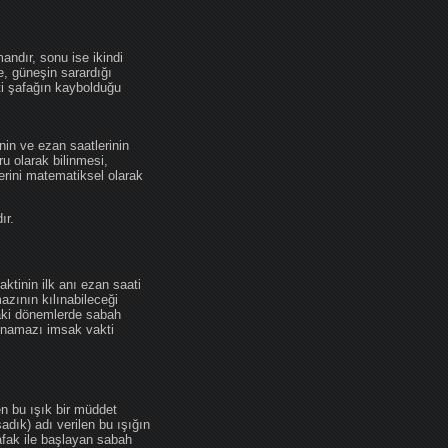
andır, sonu ise ikindi
se, güneşin sarardığı
ti şafağın kaybolduğu
nin ve ezan saatlerinin
u olarak bilinmesi,
erini matematiksel olarak
ır.
ktinin ilk anı ezan saati
zının kılınabileceği
daki dönemlerde sabah
namazı imsak vakti
en bu ışık bir müddet
adık) adı verilen bu ışığın
afak ile başlayan sabah