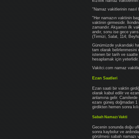
kızıllık namaz vakitlerinin
"Namaz vakitlerinin nasıl 
"Her namazın vaktinin başl
vaktinin girmesidir. İkindi
zamandır. Akşamın ilk vak
andır, sonu ise gece yarıs
(Tirmizi, Salat, 114; Beyh
Günümüzde yukarıdaki hadis
tam olarak belirlenmesini
istenen bir tarih ve saatt
hesaplamak için yeterlidir.
Vakitci.com namaz vakitler
Ezan Saatleri
Ezan saati bir vaktin gird
olarak kabul edilir ve ez
anlamına gelir. Camilerde 
ezanı güneş doğmadan 1 
girdikten hemen sonra kılın
Sabah Namazı Vakti
Gecenin sonunda doğu ufkun
sonra kaybolur ve ardından
görülmesi sabah namazı vak