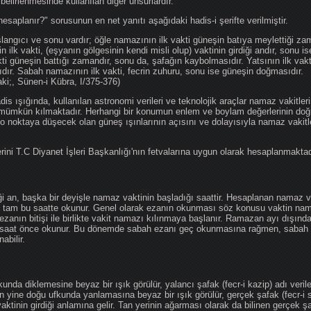
 belirlenmesinde kullanılan diğer unsurlardır.
hesaplanır?" sorusunun en net yanıtı aşağıdaki hadis-i şerifte verilmiştir.
angıcı ve sonu vardır; öğle namazının ilk vakti güneşin batıya meylettiği zam
nin ilk vakti, (eşyanın gölgesinin kendi misli olup) vaktinin girdiği andır, sonu i
ti güneşin battığı zamandır, sonu da, şafağın kaybolmasıdır. Yatsının ilk vak
ıdır. Sabah namazının ilk vakti, fecrin zuhuru, sonu ise güneşin doğmasıdır.
aki;, Sünen-i Kübra, I/375-376)
 ışığında, kullanılan astronomi verileri ve teknolojik araçlar namaz vakitleri
 mümkün kılmaktadır. Herhangi bir konumun enlem ve boylam değerlerinin doğr
e o noktaya düşecek olan güneş ışınlarının açısını ve dolayısıyla namaz vakitl
ini T.C Diyanet İşleri Başkanlığı'nın fetvalarına uygun olarak hesaplanmaktad
iği an, başka bir deyişle namaz vaktinin başladığı saattir. Hesaplanan namaz va
an tam bu saatte okunur. Genel olarak ezanın okunması söz konusu vaktin nama
ezanın bitişi ile birlikte vakit namazı kılınmaya başlanır. Ramazan ayı dışın
saat önce okunur. Bu dönemde sabah ezanı geç okunmasına rağmen, sabah 
abilir.
da diklemesine beyaz bir ışık görülür, yalancı şafak (fecr-i kazip) adı veril
 yine doğu ufkunda yanlamasına beyaz bir ışık görülür, gerçek şafak (fecr-i s
tinin girdiği anlamına gelir. Tan yerinin ağarması olarak da bilinen gerçek ş