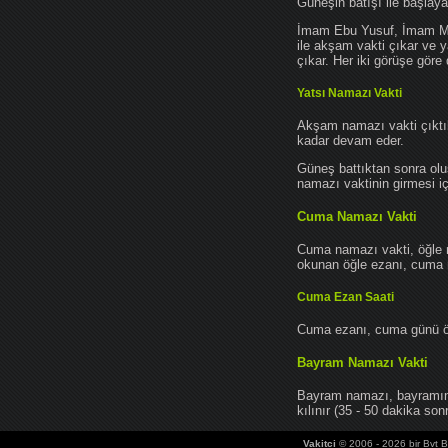
Güneşin batışı ile başlay
İmam Ebu Yusuf, İmam Mu
ile akşam vakti çıkar ve y
çıkar. Her iki görüşe göre 
Yatsı Namazı Vakti
Akşam namazı vakti çıktık
kadar devam eder.
Güneş battıktan sonra oluş
namazı vaktinin girmesi iç
Cuma Namazı Vakti
Cuma namazı vakti, öğle 
okunan öğle ezanı, cuma na
Cuma Ezan Saati
Cuma ezanı, cuma günü öğ
Bayram Namazı Vakti
Bayram namazı, bayramın 
kılınır (35 - 50 dakika sonr
Vakitci
© 2006 - 2026 bir Bvt Bi