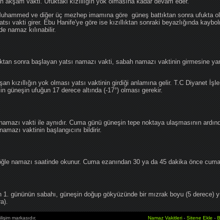
an akşam vakti. Ufuktaki kızıllığın yok olmasına kadar devam eder.
hammed ve diğer üç mezhep imamına göre güneş battıktan sonra ufukta oluş
atsı vakti girer. Ebu Hanife'ye göre ise kızıllıktan sonraki beyazlığında kaybo
de namaz kılınabilir.
tan sonra başlayan yatsı namazı vakti, sabah namazı vaktinin girmesine yan
an kızıllığın yok olması yatsı vaktinin girdiği anlamına gelir. T.C Diyanet İşle
in güneşin ufuğun 17 derece altında (-17°) olması gerekir.
namazı vakti ile aynıdır. Cuma günü güneşin tepe noktaya ulaşmasının ardın
mazı vaktinin başlangıcını bildirir.
le namazı saatinde okunur. Cuma ezanından 30 ya da 45 dakika önce cuma 
1. gününün sabahı, güneşin doğup gökyüzünde bir mızrak boyu (5 derece) 
a).
lişim markasıdır.
Namaz Vakitleri
-
Sitene Ekle
-
B