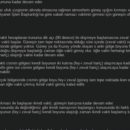
ğumuna kadar devam eder.
üz ufuk çizgisinin altında olmasına rağmen atmosferin güneş ışığını kırması
 Diyanet İşleri Başkanlığı'na göre sabah namazı vaktinin girmesi için güneşin 
vakti hesaplanan konuma dik açı (90 derece) ile düşmeye başlamasına zeval v
e vakti başlar. Güneşin tam tepe noktasında olduğu süre içinde (zeval vakti)
önünde gölgesi yoktur. Güney ya da Kuzey yönde oluşan o anki gölge boyuna fe
 doğru düşmeye başladığı zaman öğle vakti girmiş olur. öğle vakti herhangi b
hariç) ulaştığı vakte kadar devam eder.
akti cismin gölgesi kendi boyunun iki katına (fey-i zeval hariç) ulaşıncaya 
göre ise cismin gölgesi kendi boyuna (fey-i zeval hariç) ulaşıncaya kadar 
abilir.
çok bölgesinde cismin gölge boyu fey-i zeval (güneş tam tepe noktada iken o
n öğle vakti çıkmış ikindi vakti girmiş kabul edilir.
ıkması ile başlayan ikindi vakti, güneşin batışına kadar devam eder.
nusunda da değindiğimiz gibi ikindi namazının başlangıcı konusunda iki farklı
unun (fey-i zeval hariç) kendi boyuna ulaştığı zaman ikindi vakti başlamış kab