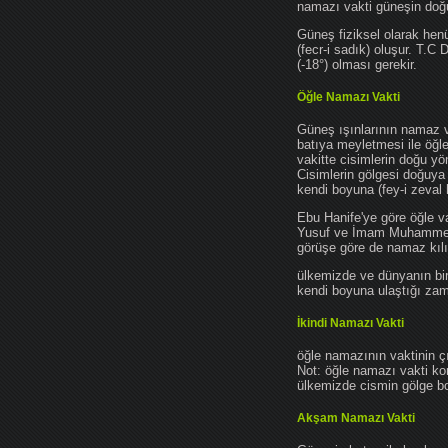
namazı vakti güneşin do
Güneş fiziksel olarak hen
(fecr-i sadık) oluşur. T.C
(-18°) olması gerekir.
Öğle Namazı Vakti
Güneş ışınlarının namaz 
batıya meyletmesi ile öğl
vakitte cisimlerin doğu y
Cisimlerin gölgesi doğuya
kendi boyuna (fey-i zeval 
Ebu Hanife'ye göre öğle v
Yusuf ve İmam Muhammed'e 
görüşe göre de namaz kılın
ülkemizde ve dünyanın bir
kendi boyuna ulaştığı zama
İkindi Namazı Vakti
öğle namazının vaktinin ç
Not: öğle namazı vakti ko
ülkemizde cismin gölge boy
Akşam Namazı Vakti