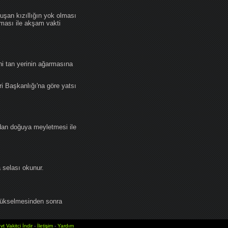
an kızıllığın yok olması
lması ile akşam vakti
i tan yerinin ağarmasına
ri Başkanlığı'na göre yatsı
dan doğuya meyletmesi ile
selası okunur.
yükselmesinden sonra
vt Vakitci İndir
-
İletişim
-
Yardım