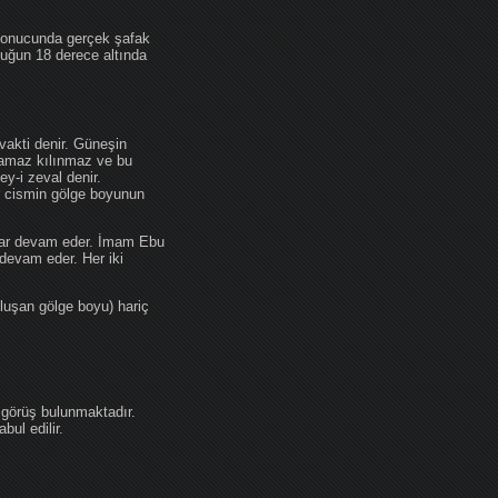
 sonucunda gerçek şafak
ufuğun 18 derece altında
akti denir. Güneşin
 namaz kılınmaz ve bu
y-i zeval denir.
ir cismin gölge boyunun
kadar devam eder. İmam Ebu
devam eder. Her iki
luşan gölge boyu) hariç
 görüş bulunmaktadır.
ul edilir.