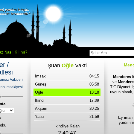
z Nasıl Kılınır?
er /
Şuan
Öğle
Vakti
Mend
lesi
İmsak
04:15
Menderes M
amaz Vakitleri
ve
Menderes
Güneş
05:58
T.C Diyanet İş
an imsakiyesi
uygun olarak,
Öğle
13:18
İkindi
17:09
niz.
Akşam
20:25
Yatsı
21:59
e
Ey iman 
yardım i
 oku
İkindi'ye Kalan
2:40:47