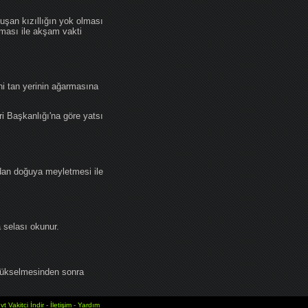
an kızıllığın yok olması
lması ile akşam vakti
i tan yerinin ağarmasına
ri Başkanlığı'na göre yatsı
dan doğuya meyletmesi ile
selası okunur.
yükselmesinden sonra
vt Vakitci İndir
-
İletişim
-
Yardım