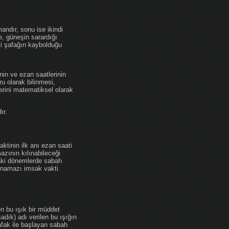
andır, sonu ise ikindi
se, güneşin sarardığı
ti şafağın kaybolduğu
nin ve ezan saatlerinin
u olarak bilinmesi,
erini matematiksel olarak
ır.
ktinin ilk anı ezan saati
zının kılınabileceği
daki dönemlerde sabah
namazı imsak vakti
en bu ışık bir müddet
adık) adı verilen bu ışığın
afak ile başlayan sabah