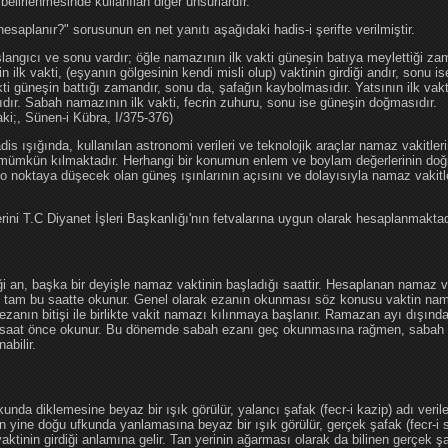
 belirlenmesinde kullanılan diğer unsurlardır.
hesaplanır?" sorusunun en net yanıtı aşağıdaki hadis-i şerifte verilmiştir.
angıcı ve sonu vardır; öğle namazının ilk vakti güneşin batıya meylettiği zam
nin ilk vakti, (eşyanın gölgesinin kendi misli olup) vaktinin girdiği andır, sonu i
ti güneşin battığı zamandır, sonu da, şafağın kaybolmasıdır. Yatsının ilk vak
ıdır. Sabah namazının ilk vakti, fecrin zuhuru, sonu ise güneşin doğmasıdır.
aki;, Sünen-i Kübra, I/375-376)
 ışığında, kullanılan astronomi verileri ve teknolojik araçlar namaz vakitleri
 mümkün kılmaktadır. Herhangi bir konumun enlem ve boylam değerlerinin doğr
e o noktaya düşecek olan güneş ışınlarının açısını ve dolayısıyla namaz vakitl
ini T.C Diyanet İşleri Başkanlığı'nın fetvalarına uygun olarak hesaplanmaktad
iği an, başka bir deyişle namaz vaktinin başladığı saattir. Hesaplanan namaz va
an tam bu saatte okunur. Genel olarak ezanın okunması söz konusu vaktin nama
ezanın bitişi ile birlikte vakit namazı kılınmaya başlanır. Ramazan ayı dışın
saat önce okunur. Bu dönemde sabah ezanı geç okunmasına rağmen, sabah 
abilir.
da diklemesine beyaz bir ışık görülür, yalancı şafak (fecr-i kazip) adı veril
 yine doğu ufkunda yanlamasına beyaz bir ışık görülür, gerçek şafak (fecr-i s
tinin girdiği anlamına gelir. Tan yerinin ağarması olarak da bilinen gerçek ş