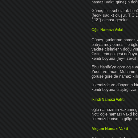
namazı vakti güneşin do
Güneş fiziksel olarak hen
(fecr-i sadık) oluşur. T.C
(-18°) olması gerekir.
Öğle Namazı Vakti
Güneş ışınlarının namaz 
batıya meyletmesi ile öğl
vakitte cisimlerin doğu y
Cisimlerin gölgesi doğuya
kendi boyuna (fey-i zeval 
Ebu Hanife'ye göre öğle v
Yusuf ve İmam Muhammed'e 
görüşe göre de namaz kılın
ülkemizde ve dünyanın bir
kendi boyuna ulaştığı zama
İkindi Namazı Vakti
öğle namazının vaktinin ç
Not: öğle namazı vakti ko
ülkemizde cismin gölge boy
Akşam Namazı Vakti