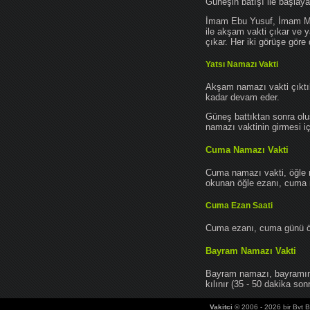
Güneşin batışı ile başlay
İmam Ebu Yusuf, İmam Mu
ile akşam vakti çıkar ve y
çıkar. Her iki görüşe göre 
Yatsı Namazı Vakti
Akşam namazı vakti çıktık
kadar devam eder.
Güneş battıktan sonra oluş
namazı vaktinin girmesi iç
Cuma Namazı Vakti
Cuma namazı vakti, öğle 
okunan öğle ezanı, cuma na
Cuma Ezan Saati
Cuma ezanı, cuma günü öğ
Bayram Namazı Vakti
Bayram namazı, bayramın 
kılınır (35 - 50 dakika sonr
Vakitci
© 2006 - 2026 bir Bvt Bi