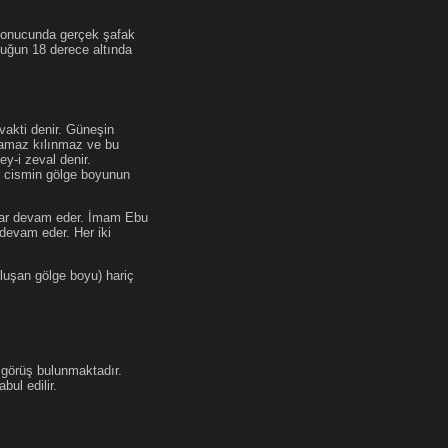
 sonucunda gerçek şafak
ufuğun 18 derece altında
akti denir. Güneşin
 namaz kılınmaz ve bu
y-i zeval denir.
ir cismin gölge boyunun
kadar devam eder. İmam Ebu
devam eder. Her iki
luşan gölge boyu) hariç
 görüş bulunmaktadır.
ul edilir.