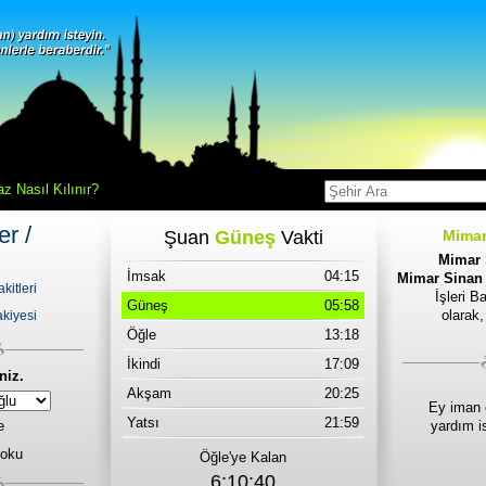
z Nasıl Kılınır?
er /
Şuan
Güneş
Vakti
Mimar
Mimar 
İmsak
04:15
Mimar Sinan 
kitleri
İşleri B
Güneş
05:58
olarak
kiyesi
Öğle
13:18
İkindi
17:09
niz.
Akşam
20:25
Ey iman 
Yatsı
21:59
e
yardım i
 oku
Öğle'ye Kalan
6:10:40