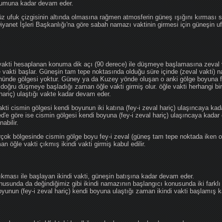
ğumuna kadar devam eder.
üz ufuk çizgisinin altında olmasına rağmen atmosferin güneş ışığını kırması
 Diyanet İşleri Başkanlığı'na göre sabah namazı vaktinin girmesi için güneşin 
vakti hesaplanan konuma dik açı (90 derece) ile düşmeye başlamasına zeval v
e vakti başlar. Güneşin tam tepe noktasında olduğu süre içinde (zeval vakti)
önünde gölgesi yoktur. Güney ya da Kuzey yönde oluşan o anki gölge boyuna fe
 doğru düşmeye başladığı zaman öğle vakti girmiş olur. öğle vakti herhangi b
hariç) ulaştığı vakte kadar devam eder.
akti cismin gölgesi kendi boyunun iki katına (fey-i zeval hariç) ulaşıncaya 
göre ise cismin gölgesi kendi boyuna (fey-i zeval hariç) ulaşıncaya kadar 
abilir.
çok bölgesinde cismin gölge boyu fey-i zeval (güneş tam tepe noktada iken o
n öğle vakti çıkmış ikindi vakti girmiş kabul edilir.
ıkması ile başlayan ikindi vakti, güneşin batışına kadar devam eder.
nusunda da değindiğimiz gibi ikindi namazının başlangıcı konusunda iki farklı
unun (fey-i zeval hariç) kendi boyuna ulaştığı zaman ikindi vakti başlamış kab