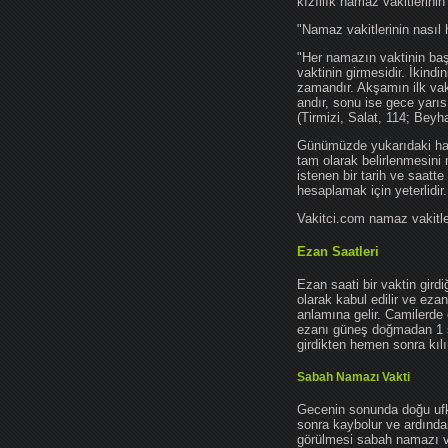
kızıllık namaz vakitlerinin
"Namaz vakitlerinin nasıl 
"Her namazın vaktinin başl
vaktinin girmesidir. İkindi
zamandır. Akşamın ilk vak
andır, sonu ise gece yarıs
(Tirmizi, Salat, 114; Beyh
Günümüzde yukarıdaki hadis
tam olarak belirlenmesini
istenen bir tarih ve saatt
hesaplamak için yeterlidir.
Vakitci.com namaz vakitler
Ezan Saatleri
Ezan saati bir vaktin gird
olarak kabul edilir ve ez
anlamına gelir. Camilerde 
ezanı güneş doğmadan 1 
girdikten hemen sonra kılın
Sabah Namazı Vakti
Gecenin sonunda doğu ufkun
sonra kaybolur ve ardından
görülmesi sabah namazı vak