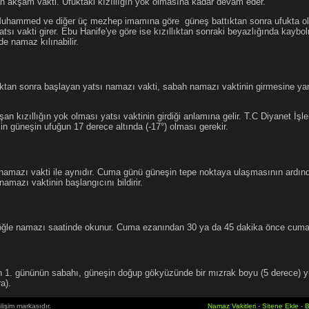
an akşam vakti. Ufuktaki kızıllığın yok olmasına kadar devam eder.
hammed ve diğer üç mezhep imamına göre güneş battıktan sonra ufukta oluş
atsı vakti girer. Ebu Hanife'ye göre ise kızıllıktan sonraki beyazlığında kaybo
de namaz kılınabilir.
tan sonra başlayan yatsı namazı vakti, sabah namazı vaktinin girmesine yan
an kızıllığın yok olması yatsı vaktinin girdiği anlamına gelir. T.C Diyanet İşle
in güneşin ufuğun 17 derece altında (-17°) olması gerekir.
namazı vakti ile aynıdır. Cuma günü güneşin tepe noktaya ulaşmasının ardın
mazı vaktinin başlangıcını bildirir.
le namazı saatinde okunur. Cuma ezanından 30 ya da 45 dakika önce cuma 
1. gününün sabahı, güneşin doğup gökyüzünde bir mızrak boyu (5 derece) 
a).
lişim markasıdır.
Namaz Vakitleri
-
Sitene Ekle
-
B