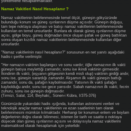
yöntemlerle hesaplanmaktadır.
Namaz Vakitleri Nasıl Hesaplanır ?
Namaz vakitlerinin belirlenmesinde temel ölçüt, güneşin gökyüzünde
bulunduğu konum ve güneş ışınlarının düşme açısıdır. Güneşin doğuşu,
tam tepe noktaya ulaşması ve batışı namaz vakitlerinin belirlenmesinde
kullanılan en temel unsurlardır. Bunlara ek olarak güneş ışınlarının düşme
açısı, gölge boyu, güneş doğmadan önce oluşan şafak ve güneş battıktan
sonra oluşan kızıllık namaz vakitlerinin belirlenmesinde kullanılan diğer
unsurlardır.
"Namaz vakitlerinin nasıl hesaplanır?" sorusunun en net yanıtı aşağıdaki
hadis-i şerifte verilmiştir.
"Her namazın vaktinin başlangıcı ve sonu vardır; öğle namazının ilk vakti
güneşin batıya meylettiği zamandır, sonu ise ikindi vaktinin girmesidir.
İkindinin ilk vakti, (eşyanın gölgesinin kendi misli olup) vaktinin girdiği andır,
sonu ise, güneşin sarardığı zamandır. Akşamın ilk vakti güneşin battığı
zamandır, sonu da, şafağın kaybolmasıdır. Yatsının ilk vakti şafağın
kaybolduğu andır, sonu ise gece yarısıdır. Sabah namazının ilk vakti, fecrin
zuhuru, sonu ise güneşin doğmasıdır.
(Tirmizi, Salat, 114; Beyhaki;, Sünen-i Kübra, I/375-376)
Günümüzde yukarıdaki hadis ışığında, kullanılan astronomi verileri ve
teknolojik araçlar namaz vakitlerinin ve ezan saatlerinin tam olarak
belirlenmesini mümkün kılmaktadır. Herhangi bir konumun enlem ve boylam
değerlerinin doğru olarak bilinmesi, istenen bir tarih ve saatte o noktaya
düşecek olan güneş ışınlarının açısını ve dolayısıyla namaz vakitlerini
matematiksel olarak hesaplamak için yeterlidir.