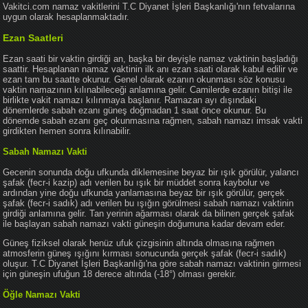
Vakitci.com namaz vakitlerini T.C Diyanet İşleri Başkanlığı'nın fetvalarına
uygun olarak hesaplanmaktadır.
Ezan Saatleri
Ezan saati bir vaktin girdiği an, başka bir deyişle namaz vaktinin başladığı
saattir. Hesaplanan namaz vaktinin ilk anı ezan saati olarak kabul edilir ve
ezan tam bu saatte okunur. Genel olarak ezanın okunması söz konusu
vaktin namazının kılınabileceği anlamına gelir. Camilerde ezanın bitişi ile
birlikte vakit namazı kılınmaya başlanır. Ramazan ayı dışındaki
dönemlerde sabah ezanı güneş doğmadan 1 saat önce okunur. Bu
dönemde sabah ezanı geç okunmasına rağmen, sabah namazı imsak vakti
girdikten hemen sonra kılınabilir.
Sabah Namazı Vakti
Gecenin sonunda doğu ufkunda diklemesine beyaz bir ışık görülür, yalancı
şafak (fecr-i kazip) adı verilen bu ışık bir müddet sonra kaybolur ve
ardından yine doğu ufkunda yanlamasına beyaz bir ışık görülür, gerçek
şafak (fecr-i sadık) adı verilen bu ışığın görülmesi sabah namazı vaktinin
girdiği anlamına gelir. Tan yerinin ağarması olarak da bilinen gerçek şafak
ile başlayan sabah namazı vakti güneşin doğumuna kadar devam eder.
Güneş fiziksel olarak henüz ufuk çizgisinin altında olmasına rağmen
atmosferin güneş ışığını kırması sonucunda gerçek şafak (fecr-i sadık)
oluşur. T.C Diyanet İşleri Başkanlığı'na göre sabah namazı vaktinin girmesi
için güneşin ufuğun 18 derece altında (-18°) olması gerekir.
Öğle Namazı Vakti