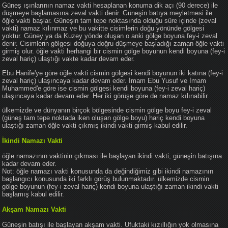
Güneş ışınlarının namaz vakti hesaplanan konuma dik açı (90 derece) ile
düşmeye başlamasına zeval vakti denir. Güneşin batıya meyletmesi ile
öğle vakti başlar. Güneşin tam tepe noktasında olduğu süre içinde (zeval
vakti) namaz kılınmaz ve bu vakitte cisimlerin doğu yönünde gölgesi
yoktur. Güney ya da Kuzey yönde oluşan o anki gölge boyuna fey-i zeval
denir. Cisimlerin gölgesi doğuya doğru düşmeye başladığı zaman öğle vakti
girmiş olur. öğle vakti herhangi bir cismin gölge boyunun kendi boyuna (fey-i
zeval hariç) ulaştığı vakte kadar devam eder.
Ebu Hanife'ye göre öğle vakti cismin gölgesi kendi boyunun iki katına (fey-i
zeval hariç) ulaşıncaya kadar devam eder. İmam Ebu Yusuf ve İmam
Muhammed'e göre ise cismin gölgesi kendi boyuna (fey-i zeval hariç)
ulaşıncaya kadar devam eder. Her iki görüşe göre de namaz kılınabilir.
ülkemizde ve dünyanın birçok bölgesinde cismin gölge boyu fey-i zeval
(güneş tam tepe noktada iken oluşan gölge boyu) hariç kendi boyuna
ulaştığı zaman öğle vakti çıkmış ikindi vakti girmiş kabul edilir.
İkindi Namazı Vakti
öğle namazının vaktinin çıkması ile başlayan ikindi vakti, güneşin batışına
kadar devam eder.
Not: öğle namazı vakti konusunda da değindiğimiz gibi ikindi namazının
başlangıcı konusunda iki farklı görüş bulunmaktadır. ülkemizde cismin
gölge boyunun (fey-i zeval hariç) kendi boyuna ulaştığı zaman ikindi vakti
başlamış kabul edilir.
Akşam Namazı Vakti
Güneşin batışı ile başlayan akşam vakti. Ufuktaki kızıllığın yok olmasına