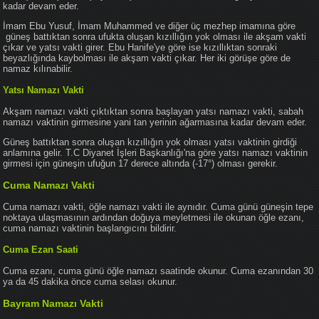
kadar devam eder.
İmam Ebu Yusuf, İmam Muhammed ve diğer üç mezhep imamına göre
güneş battıktan sonra ufukta oluşan kızıllığın yok olması ile akşam vakti
çıkar ve yatsı vakti girer. Ebu Hanife'ye göre ise kızıllıktan sonraki
beyazlığında kaybolması ile akşam vakti çıkar. Her iki görüşe göre de
namaz kılınabilir.
Yatsı Namazı Vakti
Akşam namazı vakti çıktıktan sonra başlayan yatsı namazı vakti, sabah
namazı vaktinin girmesine yani tan yerinin ağarmasına kadar devam eder.
Güneş battıktan sonra oluşan kızıllığın yok olması yatsı vaktinin girdiği
anlamına gelir. T.C Diyanet İşleri Başkanlığı'na göre yatsı namazı vaktinin
girmesi için güneşin ufuğun 17 derece altında (-17°) olması gerekir.
Cuma Namazı Vakti
Cuma namazı vakti, öğle namazı vakti ile aynıdır. Cuma günü güneşin tepe
noktaya ulaşmasının ardından doğuya meyletmesi ile okunan öğle ezanı,
cuma namazı vaktinin başlangıcını bildirir.
Cuma Ezan Saati
Cuma ezanı, cuma günü öğle namazı saatinde okunur. Cuma ezanından 30
ya da 45 dakika önce cuma selası okunur.
Bayram Namazı Vakti