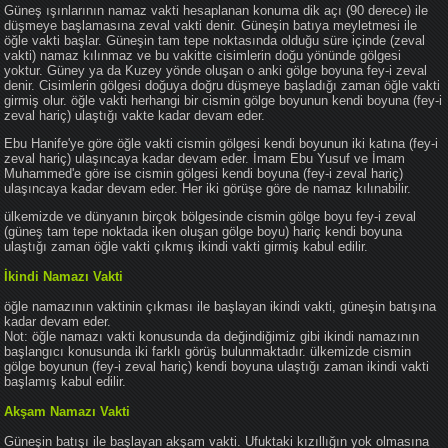
Güneş ışınlarının namaz vakti hesaplanan konuma dik açı (90 derece) ile
düşmeye başlamasına zeval vakti denir. Güneşin batıya meyletmesi ile
öğle vakti başlar. Güneşin tam tepe noktasında olduğu süre içinde (zeval
vakti) namaz kılınmaz ve bu vakitte cisimlerin doğu yönünde gölgesi
yoktur. Güney ya da Kuzey yönde oluşan o anki gölge boyuna fey-i zeval
denir. Cisimlerin gölgesi doğuya doğru düşmeye başladığı zaman öğle vakti
girmiş olur. öğle vakti herhangi bir cismin gölge boyunun kendi boyuna (fey-i
zeval hariç) ulaştığı vakte kadar devam eder.
Ebu Hanife'ye göre öğle vakti cismin gölgesi kendi boyunun iki katına (fey-i
zeval hariç) ulaşıncaya kadar devam eder. İmam Ebu Yusuf ve İmam
Muhammed'e göre ise cismin gölgesi kendi boyuna (fey-i zeval hariç)
ulaşıncaya kadar devam eder. Her iki görüşe göre de namaz kılınabilir.
ülkemizde ve dünyanın birçok bölgesinde cismin gölge boyu fey-i zeval
(güneş tam tepe noktada iken oluşan gölge boyu) hariç kendi boyuna
ulaştığı zaman öğle vakti çıkmış ikindi vakti girmiş kabul edilir.
İkindi Namazı Vakti
öğle namazının vaktinin çıkması ile başlayan ikindi vakti, güneşin batışına
kadar devam eder.
Not: öğle namazı vakti konusunda da değindiğimiz gibi ikindi namazının
başlangıcı konusunda iki farklı görüş bulunmaktadır. ülkemizde cismin
gölge boyunun (fey-i zeval hariç) kendi boyuna ulaştığı zaman ikindi vakti
başlamış kabul edilir.
Akşam Namazı Vakti
Güneşin batışı ile başlayan akşam vakti. Ufuktaki kızıllığın yok olmasına