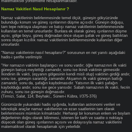
matematiksel yöntemlerle hesaplanmaktadır.
Namaz Vakitleri Nasıl Hesaplanır ?
Namaz vakitlerinin belirlenmesinde temel ölçüt, güneşin gökyüzünde
bulunduğu konum ve güneş ışınlarının düşme açısıdır. Güneşin doğuşu,
tam tepe noktaya ulaşması ve batışı namaz vakitlerinin belirlenmesinde
kullanılan en temel unsurlardır. Bunlara ek olarak güneş ışınlarının düşme
açısı, gölge boyu, güneş doğmadan önce oluşan şafak ve güneş battıktan
sonra oluşan kızıllık namaz vakitlerinin belirlenmesinde kullanılan diğer
unsurlardır.
"Namaz vakitlerinin nasıl hesaplanır?" sorusunun en net yanıtı aşağıdaki
hadis-i şerifte verilmiştir.
"Her namazın vaktinin başlangıcı ve sonu vardır; öğle namazının ilk vakti
güneşin batıya meylettiği zamandır, sonu ise ikindi vaktinin girmesidir.
İkindinin ilk vakti, (eşyanın gölgesinin kendi misli olup) vaktinin girdiği andır,
sonu ise, güneşin sarardığı zamandır. Akşamın ilk vakti güneşin battığı
zamandır, sonu da, şafağın kaybolmasıdır. Yatsının ilk vakti şafağın
kaybolduğu andır, sonu ise gece yarısıdır. Sabah namazının ilk vakti, fecrin
zuhuru, sonu ise güneşin doğmasıdır.
(Tirmizi, Salat, 114; Beyhaki;, Sünen-i Kübra, I/375-376)
Günümüzde yukarıdaki hadis ışığında, kullanılan astronomi verileri ve
teknolojik araçlar namaz vakitlerinin ve ezan saatlerinin tam olarak
belirlenmesini mümkün kılmaktadır. Herhangi bir konumun enlem ve boylam
değerlerinin doğru olarak bilinmesi, istenen bir tarih ve saatte o noktaya
düşecek olan güneş ışınlarının açısını ve dolayısıyla namaz vakitlerini
matematiksel olarak hesaplamak için yeterlidir.