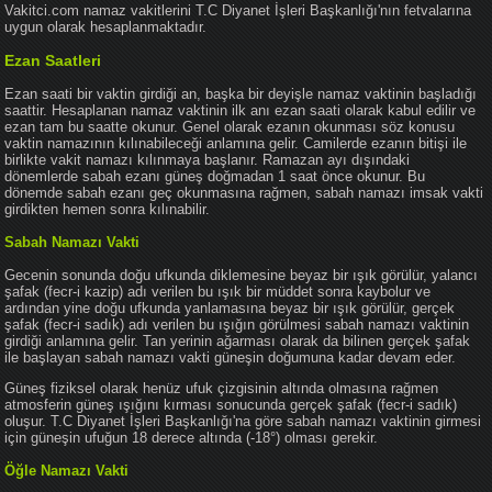
Vakitci.com namaz vakitlerini T.C Diyanet İşleri Başkanlığı'nın fetvalarına
uygun olarak hesaplanmaktadır.
Ezan Saatleri
Ezan saati bir vaktin girdiği an, başka bir deyişle namaz vaktinin başladığı
saattir. Hesaplanan namaz vaktinin ilk anı ezan saati olarak kabul edilir ve
ezan tam bu saatte okunur. Genel olarak ezanın okunması söz konusu
vaktin namazının kılınabileceği anlamına gelir. Camilerde ezanın bitişi ile
birlikte vakit namazı kılınmaya başlanır. Ramazan ayı dışındaki
dönemlerde sabah ezanı güneş doğmadan 1 saat önce okunur. Bu
dönemde sabah ezanı geç okunmasına rağmen, sabah namazı imsak vakti
girdikten hemen sonra kılınabilir.
Sabah Namazı Vakti
Gecenin sonunda doğu ufkunda diklemesine beyaz bir ışık görülür, yalancı
şafak (fecr-i kazip) adı verilen bu ışık bir müddet sonra kaybolur ve
ardından yine doğu ufkunda yanlamasına beyaz bir ışık görülür, gerçek
şafak (fecr-i sadık) adı verilen bu ışığın görülmesi sabah namazı vaktinin
girdiği anlamına gelir. Tan yerinin ağarması olarak da bilinen gerçek şafak
ile başlayan sabah namazı vakti güneşin doğumuna kadar devam eder.
Güneş fiziksel olarak henüz ufuk çizgisinin altında olmasına rağmen
atmosferin güneş ışığını kırması sonucunda gerçek şafak (fecr-i sadık)
oluşur. T.C Diyanet İşleri Başkanlığı'na göre sabah namazı vaktinin girmesi
için güneşin ufuğun 18 derece altında (-18°) olması gerekir.
Öğle Namazı Vakti