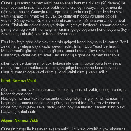
Güneş ışınlarının namaz vakti hesaplanan konuma dik açı (90 derece) ile
düşmeye başlamasına zeval vakti denir. Güneşin batıya meyletmesi ile
öğle vakti başlar. Güneşin tam tepe noktasında olduğu süre içinde (zeval
vakti) namaz kılınmaz ve bu vakitte cisimlerin doğu yönünde gölgesi
yoktur. Güney ya da Kuzey yönde oluşan o anki gölge boyuna fey-i zeval
denir. Cisimlerin gölgesi doğuya doğru düşmeye başladığı zaman öğle vakti
girmiş olur. öğle vakti herhangi bir cismin gölge boyunun kendi boyuna (fey-i
zeval hariç) ulaştığı vakte kadar devam eder.
Ebu Hanife'ye göre öğle vakti cismin gölgesi kendi boyunun iki katına (fey-i
zeval hariç) ulaşıncaya kadar devam eder. İmam Ebu Yusuf ve İmam
Muhammed'e göre ise cismin gölgesi kendi boyuna (fey-i zeval hariç)
ulaşıncaya kadar devam eder. Her iki görüşe göre de namaz kılınabilir.
ülkemizde ve dünyanın birçok bölgesinde cismin gölge boyu fey-i zeval
(güneş tam tepe noktada iken oluşan gölge boyu) hariç kendi boyuna
ulaştığı zaman öğle vakti çıkmış ikindi vakti girmiş kabul edilir.
İkindi Namazı Vakti
öğle namazının vaktinin çıkması ile başlayan ikindi vakti, güneşin batışına
kadar devam eder.
Not: öğle namazı vakti konusunda da değindiğimiz gibi ikindi namazının
başlangıcı konusunda iki farklı görüş bulunmaktadır. ülkemizde cismin
gölge boyunun (fey-i zeval hariç) kendi boyuna ulaştığı zaman ikindi vakti
başlamış kabul edilir.
Akşam Namazı Vakti
Güneşin batışı ile başlayan akşam vakti. Ufuktaki kızıllığın yok olmasına