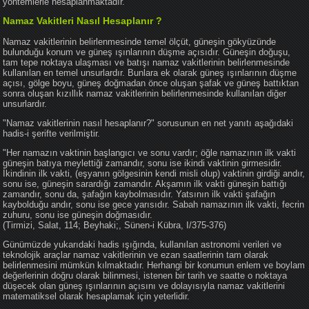
yöntemlerle hesaplanmaktadır.
Namaz Vakitleri Nasıl Hesaplanır ?
Namaz vakitlerinin belirlenmesinde temel ölçüt, güneşin gökyüzünde
bulunduğu konum ve güneş ışınlarının düşme açısıdır. Güneşin doğuşu,
tam tepe noktaya ulaşması ve batışı namaz vakitlerinin belirlenmesinde
kullanılan en temel unsurlardır. Bunlara ek olarak güneş ışınlarının düşme
açısı, gölge boyu, güneş doğmadan önce oluşan şafak ve güneş battıktan
sonra oluşan kızıllık namaz vakitlerinin belirlenmesinde kullanılan diğer
unsurlardır.
"Namaz vakitlerinin nasıl hesaplanır?" sorusunun en net yanıtı aşağıdaki
hadis-i şerifte verilmiştir.
"Her namazın vaktinin başlangıcı ve sonu vardır; öğle namazının ilk vakti
güneşin batıya meylettiği zamandır, sonu ise ikindi vaktinin girmesidir.
İkindinin ilk vakti, (eşyanın gölgesinin kendi misli olup) vaktinin girdiği andır,
sonu ise, güneşin sarardığı zamandır. Akşamın ilk vakti güneşin battığı
zamandır, sonu da, şafağın kaybolmasıdır. Yatsının ilk vakti şafağın
kaybolduğu andır, sonu ise gece yarısıdır. Sabah namazının ilk vakti, fecrin
zuhuru, sonu ise güneşin doğmasıdır.
(Tirmizi, Salat, 114; Beyhaki;, Sünen-i Kübra, I/375-376)
Günümüzde yukarıdaki hadis ışığında, kullanılan astronomi verileri ve
teknolojik araçlar namaz vakitlerinin ve ezan saatlerinin tam olarak
belirlenmesini mümkün kılmaktadır. Herhangi bir konumun enlem ve boylam
değerlerinin doğru olarak bilinmesi, istenen bir tarih ve saatte o noktaya
düşecek olan güneş ışınlarının açısını ve dolayısıyla namaz vakitlerini
matematiksel olarak hesaplamak için yeterlidir.