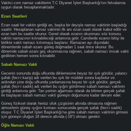
Vakitci.com namaz vakitlerini T.C Diyanet İşleri Başkanlığı'nın fetvalarına
uygun olarak hesaplanmaktadır.
Ezan Saatleri
Ezan saati bir vaktin girdiği an, başka bir deyişle namaz vaktinin başladığı
saattir. Hesaplanan namaz vaktinin ilk anı ezan saati olarak kabul edilir ve
ezan tam bu saatte okunur. Genel olarak ezanın okunması söz konusu
vaktin namazının kılınabileceği anlamına gelir. Camilerde ezanın bitişi ile
birlikte vakit namazı kılınmaya başlanır. Ramazan ayı dışındaki
dönemlerde sabah ezanı güneş doğmadan 1 saat önce okunur. Bu
dönemde sabah ezanı geç okunmasına rağmen, sabah namazı imsak vakti
girdikten hemen sonra kılınabilir.
Sabah Namazı Vakti
Gecenin sonunda doğu ufkunda diklemesine beyaz bir ışık görülür, yalancı
şafak (fecr-i kazip) adı verilen bu ışık bir müddet sonra kaybolur ve
ardından yine doğu ufkunda yanlamasına beyaz bir ışık görülür, gerçek
şafak (fecr-i sadık) adı verilen bu ışığın görülmesi sabah namazı vaktinin
girdiği anlamına gelir. Tan yerinin ağarması olarak da bilinen gerçek şafak
ile başlayan sabah namazı vakti güneşin doğumuna kadar devam eder.
Güneş fiziksel olarak henüz ufuk çizgisinin altında olmasına rağmen
atmosferin güneş ışığını kırması sonucunda gerçek şafak (fecr-i sadık)
oluşur. T.C Diyanet İşleri Başkanlığı'na göre sabah namazı vaktinin girmesi
için güneşin ufuğun 18 derece altında (-18°) olması gerekir.
Öğle Namazı Vakti