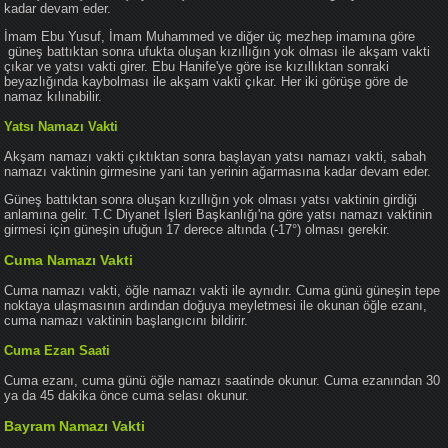
kadar devam eder.
İmam Ebu Yusuf, İmam Muhammed ve diğer üç mezhep imamına göre
güneş battıktan sonra ufukta oluşan kızıllığın yok olması ile akşam vakti
çıkar ve yatsı vakti girer. Ebu Hanife'ye göre ise kızıllıktan sonraki
beyazlığında kaybolması ile akşam vakti çıkar. Her iki görüşe göre de
namaz kılınabilir.
Yatsı Namazı Vakti
Akşam namazı vakti çıktıktan sonra başlayan yatsı namazı vakti, sabah
namazı vaktinin girmesine yani tan yerinin ağarmasına kadar devam eder.
Güneş battıktan sonra oluşan kızıllığın yok olması yatsı vaktinin girdiği
anlamına gelir. T.C Diyanet İşleri Başkanlığı'na göre yatsı namazı vaktinin
girmesi için güneşin ufuğun 17 derece altında (-17°) olması gerekir.
Cuma Namazı Vakti
Cuma namazı vakti, öğle namazı vakti ile aynıdır. Cuma günü güneşin tepe
noktaya ulaşmasının ardından doğuya meyletmesi ile okunan öğle ezanı,
cuma namazı vaktinin başlangıcını bildirir.
Cuma Ezan Saati
Cuma ezanı, cuma günü öğle namazı saatinde okunur. Cuma ezanından 30
ya da 45 dakika önce cuma selası okunur.
Bayram Namazı Vakti