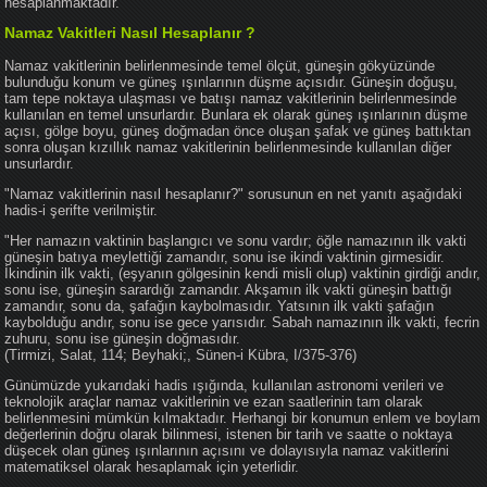
hesaplanmaktadır.
Namaz Vakitleri Nasıl Hesaplanır ?
Namaz vakitlerinin belirlenmesinde temel ölçüt, güneşin gökyüzünde
bulunduğu konum ve güneş ışınlarının düşme açısıdır. Güneşin doğuşu,
tam tepe noktaya ulaşması ve batışı namaz vakitlerinin belirlenmesinde
kullanılan en temel unsurlardır. Bunlara ek olarak güneş ışınlarının düşme
açısı, gölge boyu, güneş doğmadan önce oluşan şafak ve güneş battıktan
sonra oluşan kızıllık namaz vakitlerinin belirlenmesinde kullanılan diğer
unsurlardır.
"Namaz vakitlerinin nasıl hesaplanır?" sorusunun en net yanıtı aşağıdaki
hadis-i şerifte verilmiştir.
"Her namazın vaktinin başlangıcı ve sonu vardır; öğle namazının ilk vakti
güneşin batıya meylettiği zamandır, sonu ise ikindi vaktinin girmesidir.
İkindinin ilk vakti, (eşyanın gölgesinin kendi misli olup) vaktinin girdiği andır,
sonu ise, güneşin sarardığı zamandır. Akşamın ilk vakti güneşin battığı
zamandır, sonu da, şafağın kaybolmasıdır. Yatsının ilk vakti şafağın
kaybolduğu andır, sonu ise gece yarısıdır. Sabah namazının ilk vakti, fecrin
zuhuru, sonu ise güneşin doğmasıdır.
(Tirmizi, Salat, 114; Beyhaki;, Sünen-i Kübra, I/375-376)
Günümüzde yukarıdaki hadis ışığında, kullanılan astronomi verileri ve
teknolojik araçlar namaz vakitlerinin ve ezan saatlerinin tam olarak
belirlenmesini mümkün kılmaktadır. Herhangi bir konumun enlem ve boylam
değerlerinin doğru olarak bilinmesi, istenen bir tarih ve saatte o noktaya
düşecek olan güneş ışınlarının açısını ve dolayısıyla namaz vakitlerini
matematiksel olarak hesaplamak için yeterlidir.