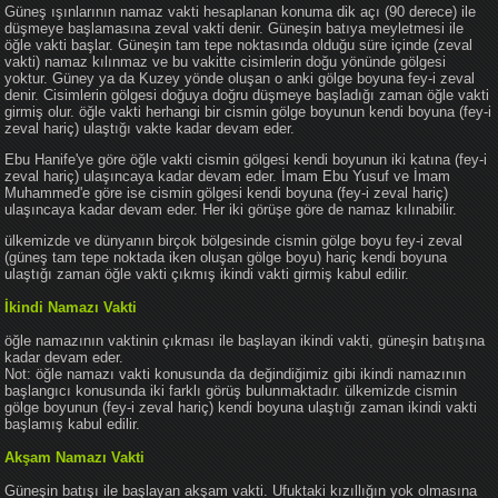
Güneş ışınlarının namaz vakti hesaplanan konuma dik açı (90 derece) ile
düşmeye başlamasına zeval vakti denir. Güneşin batıya meyletmesi ile
öğle vakti başlar. Güneşin tam tepe noktasında olduğu süre içinde (zeval
vakti) namaz kılınmaz ve bu vakitte cisimlerin doğu yönünde gölgesi
yoktur. Güney ya da Kuzey yönde oluşan o anki gölge boyuna fey-i zeval
denir. Cisimlerin gölgesi doğuya doğru düşmeye başladığı zaman öğle vakti
girmiş olur. öğle vakti herhangi bir cismin gölge boyunun kendi boyuna (fey-i
zeval hariç) ulaştığı vakte kadar devam eder.
Ebu Hanife'ye göre öğle vakti cismin gölgesi kendi boyunun iki katına (fey-i
zeval hariç) ulaşıncaya kadar devam eder. İmam Ebu Yusuf ve İmam
Muhammed'e göre ise cismin gölgesi kendi boyuna (fey-i zeval hariç)
ulaşıncaya kadar devam eder. Her iki görüşe göre de namaz kılınabilir.
ülkemizde ve dünyanın birçok bölgesinde cismin gölge boyu fey-i zeval
(güneş tam tepe noktada iken oluşan gölge boyu) hariç kendi boyuna
ulaştığı zaman öğle vakti çıkmış ikindi vakti girmiş kabul edilir.
İkindi Namazı Vakti
öğle namazının vaktinin çıkması ile başlayan ikindi vakti, güneşin batışına
kadar devam eder.
Not: öğle namazı vakti konusunda da değindiğimiz gibi ikindi namazının
başlangıcı konusunda iki farklı görüş bulunmaktadır. ülkemizde cismin
gölge boyunun (fey-i zeval hariç) kendi boyuna ulaştığı zaman ikindi vakti
başlamış kabul edilir.
Akşam Namazı Vakti
Güneşin batışı ile başlayan akşam vakti. Ufuktaki kızıllığın yok olmasına