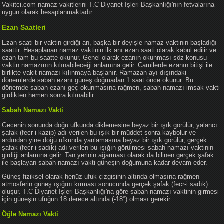
Vakitci.com namaz vakitlerini T.C Diyanet İşleri Başkanlığı'nın fetvalarına
uygun olarak hesaplanmaktadır.
Ezan Saatleri
Ezan saati bir vaktin girdiği an, başka bir deyişle namaz vaktinin başladığı
saattir. Hesaplanan namaz vaktinin ilk anı ezan saati olarak kabul edilir ve
ezan tam bu saatte okunur. Genel olarak ezanın okunması söz konusu
vaktin namazının kılınabileceği anlamına gelir. Camilerde ezanın bitişi ile
birlikte vakit namazı kılınmaya başlanır. Ramazan ayı dışındaki
dönemlerde sabah ezanı güneş doğmadan 1 saat önce okunur. Bu
dönemde sabah ezanı geç okunmasına rağmen, sabah namazı imsak vakti
girdikten hemen sonra kılınabilir.
Sabah Namazı Vakti
Gecenin sonunda doğu ufkunda diklemesine beyaz bir ışık görülür, yalancı
şafak (fecr-i kazip) adı verilen bu ışık bir müddet sonra kaybolur ve
ardından yine doğu ufkunda yanlamasına beyaz bir ışık görülür, gerçek
şafak (fecr-i sadık) adı verilen bu ışığın görülmesi sabah namazı vaktinin
girdiği anlamına gelir. Tan yerinin ağarması olarak da bilinen gerçek şafak
ile başlayan sabah namazı vakti güneşin doğumuna kadar devam eder.
Güneş fiziksel olarak henüz ufuk çizgisinin altında olmasına rağmen
atmosferin güneş ışığını kırması sonucunda gerçek şafak (fecr-i sadık)
oluşur. T.C Diyanet İşleri Başkanlığı'na göre sabah namazı vaktinin girmesi
için güneşin ufuğun 18 derece altında (-18°) olması gerekir.
Öğle Namazı Vakti