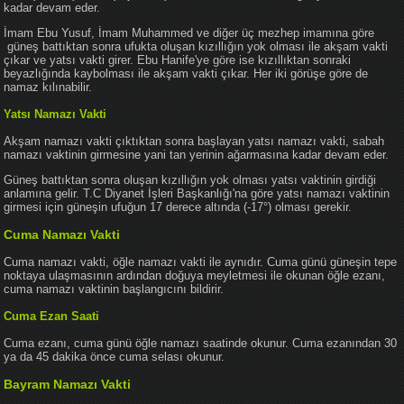
kadar devam eder.
İmam Ebu Yusuf, İmam Muhammed ve diğer üç mezhep imamına göre
güneş battıktan sonra ufukta oluşan kızıllığın yok olması ile akşam vakti
çıkar ve yatsı vakti girer. Ebu Hanife'ye göre ise kızıllıktan sonraki
beyazlığında kaybolması ile akşam vakti çıkar. Her iki görüşe göre de
namaz kılınabilir.
Yatsı Namazı Vakti
Akşam namazı vakti çıktıktan sonra başlayan yatsı namazı vakti, sabah
namazı vaktinin girmesine yani tan yerinin ağarmasına kadar devam eder.
Güneş battıktan sonra oluşan kızıllığın yok olması yatsı vaktinin girdiği
anlamına gelir. T.C Diyanet İşleri Başkanlığı'na göre yatsı namazı vaktinin
girmesi için güneşin ufuğun 17 derece altında (-17°) olması gerekir.
Cuma Namazı Vakti
Cuma namazı vakti, öğle namazı vakti ile aynıdır. Cuma günü güneşin tepe
noktaya ulaşmasının ardından doğuya meyletmesi ile okunan öğle ezanı,
cuma namazı vaktinin başlangıcını bildirir.
Cuma Ezan Saati
Cuma ezanı, cuma günü öğle namazı saatinde okunur. Cuma ezanından 30
ya da 45 dakika önce cuma selası okunur.
Bayram Namazı Vakti