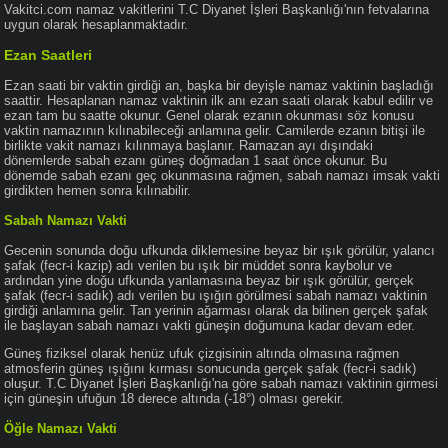
Vakitci.com namaz vakitlerini T.C Diyanet İşleri Başkanlığı'nın fetvalarına
uygun olarak hesaplanmaktadır.
Ezan Saatleri
Ezan saati bir vaktin girdiği an, başka bir deyişle namaz vaktinin başladığı
saattir. Hesaplanan namaz vaktinin ilk anı ezan saati olarak kabul edilir ve
ezan tam bu saatte okunur. Genel olarak ezanın okunması söz konusu
vaktin namazının kılınabileceği anlamına gelir. Camilerde ezanın bitişi ile
birlikte vakit namazı kılınmaya başlanır. Ramazan ayı dışındaki
dönemlerde sabah ezanı güneş doğmadan 1 saat önce okunur. Bu
dönemde sabah ezanı geç okunmasına rağmen, sabah namazı imsak vakti
girdikten hemen sonra kılınabilir.
Sabah Namazı Vakti
Gecenin sonunda doğu ufkunda diklemesine beyaz bir ışık görülür, yalancı
şafak (fecr-i kazip) adı verilen bu ışık bir müddet sonra kaybolur ve
ardından yine doğu ufkunda yanlamasına beyaz bir ışık görülür, gerçek
şafak (fecr-i sadık) adı verilen bu ışığın görülmesi sabah namazı vaktinin
girdiği anlamına gelir. Tan yerinin ağarması olarak da bilinen gerçek şafak
ile başlayan sabah namazı vakti güneşin doğumuna kadar devam eder.
Güneş fiziksel olarak henüz ufuk çizgisinin altında olmasına rağmen
atmosferin güneş ışığını kırması sonucunda gerçek şafak (fecr-i sadık)
oluşur. T.C Diyanet İşleri Başkanlığı'na göre sabah namazı vaktinin girmesi
için güneşin ufuğun 18 derece altında (-18°) olması gerekir.
Öğle Namazı Vakti