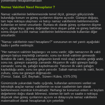
yöntemlerle hesaplanmaktadır.
Namaz Vakitleri Nasıl Hesaplanır ?
Namaz vakitlerinin belirlenmesinde temel ölçüt, güneşin gökyüzünde
bulunduğu konum ve güneş ışınlarının düşme açısıdır. Güneşin doğuşu,
tam tepe noktaya ulaşması ve batışı namaz vakitlerinin belirlenmesinde
kullanılan en temel unsurlardır. Bunlara ek olarak güneş ışınlarının düşme
açısı, gölge boyu, güneş doğmadan önce oluşan şafak ve güneş battıktan
sonra oluşan kızıllık namaz vakitlerinin belirlenmesinde kullanılan diğer
unsurlardır.
"Namaz vakitlerinin nasıl hesaplanır?" sorusunun en net yanıtı aşağıdaki
hadis-i şerifte verilmiştir.
"Her namazın vaktinin başlangıcı ve sonu vardır; öğle namazının ilk vakti
güneşin batıya meylettiği zamandır, sonu ise ikindi vaktinin girmesidir.
İkindinin ilk vakti, (eşyanın gölgesinin kendi misli olup) vaktinin girdiği andır,
sonu ise, güneşin sarardığı zamandır. Akşamın ilk vakti güneşin battığı
zamandır, sonu da, şafağın kaybolmasıdır. Yatsının ilk vakti şafağın
kaybolduğu andır, sonu ise gece yarısıdır. Sabah namazının ilk vakti, fecrin
zuhuru, sonu ise güneşin doğmasıdır.
(Tirmizi, Salat, 114; Beyhaki;, Sünen-i Kübra, I/375-376)
Günümüzde yukarıdaki hadis ışığında, kullanılan astronomi verileri ve
teknolojik araçlar namaz vakitlerinin ve ezan saatlerinin tam olarak
belirlenmesini mümkün kılmaktadır. Herhangi bir konumun enlem ve boylam
değerlerinin doğru olarak bilinmesi, istenen bir tarih ve saatte o noktaya
düşecek olan güneş ışınlarının açısını ve dolayısıyla namaz vakitlerini
matematiksel olarak hesaplamak için yeterlidir.