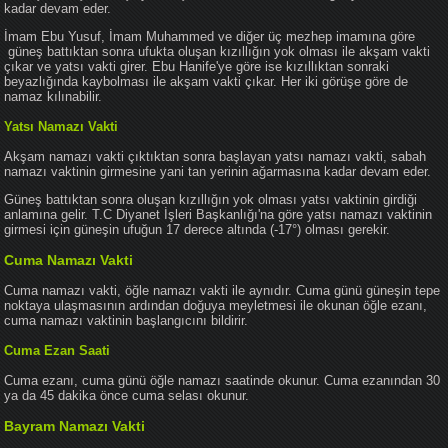
kadar devam eder.
İmam Ebu Yusuf, İmam Muhammed ve diğer üç mezhep imamına göre
güneş battıktan sonra ufukta oluşan kızıllığın yok olması ile akşam vakti
çıkar ve yatsı vakti girer. Ebu Hanife'ye göre ise kızıllıktan sonraki
beyazlığında kaybolması ile akşam vakti çıkar. Her iki görüşe göre de
namaz kılınabilir.
Yatsı Namazı Vakti
Akşam namazı vakti çıktıktan sonra başlayan yatsı namazı vakti, sabah
namazı vaktinin girmesine yani tan yerinin ağarmasına kadar devam eder.
Güneş battıktan sonra oluşan kızıllığın yok olması yatsı vaktinin girdiği
anlamına gelir. T.C Diyanet İşleri Başkanlığı'na göre yatsı namazı vaktinin
girmesi için güneşin ufuğun 17 derece altında (-17°) olması gerekir.
Cuma Namazı Vakti
Cuma namazı vakti, öğle namazı vakti ile aynıdır. Cuma günü güneşin tepe
noktaya ulaşmasının ardından doğuya meyletmesi ile okunan öğle ezanı,
cuma namazı vaktinin başlangıcını bildirir.
Cuma Ezan Saati
Cuma ezanı, cuma günü öğle namazı saatinde okunur. Cuma ezanından 30
ya da 45 dakika önce cuma selası okunur.
Bayram Namazı Vakti