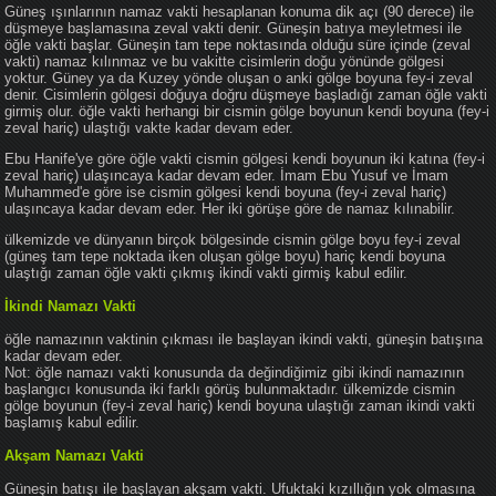
Güneş ışınlarının namaz vakti hesaplanan konuma dik açı (90 derece) ile
düşmeye başlamasına zeval vakti denir. Güneşin batıya meyletmesi ile
öğle vakti başlar. Güneşin tam tepe noktasında olduğu süre içinde (zeval
vakti) namaz kılınmaz ve bu vakitte cisimlerin doğu yönünde gölgesi
yoktur. Güney ya da Kuzey yönde oluşan o anki gölge boyuna fey-i zeval
denir. Cisimlerin gölgesi doğuya doğru düşmeye başladığı zaman öğle vakti
girmiş olur. öğle vakti herhangi bir cismin gölge boyunun kendi boyuna (fey-i
zeval hariç) ulaştığı vakte kadar devam eder.
Ebu Hanife'ye göre öğle vakti cismin gölgesi kendi boyunun iki katına (fey-i
zeval hariç) ulaşıncaya kadar devam eder. İmam Ebu Yusuf ve İmam
Muhammed'e göre ise cismin gölgesi kendi boyuna (fey-i zeval hariç)
ulaşıncaya kadar devam eder. Her iki görüşe göre de namaz kılınabilir.
ülkemizde ve dünyanın birçok bölgesinde cismin gölge boyu fey-i zeval
(güneş tam tepe noktada iken oluşan gölge boyu) hariç kendi boyuna
ulaştığı zaman öğle vakti çıkmış ikindi vakti girmiş kabul edilir.
İkindi Namazı Vakti
öğle namazının vaktinin çıkması ile başlayan ikindi vakti, güneşin batışına
kadar devam eder.
Not: öğle namazı vakti konusunda da değindiğimiz gibi ikindi namazının
başlangıcı konusunda iki farklı görüş bulunmaktadır. ülkemizde cismin
gölge boyunun (fey-i zeval hariç) kendi boyuna ulaştığı zaman ikindi vakti
başlamış kabul edilir.
Akşam Namazı Vakti
Güneşin batışı ile başlayan akşam vakti. Ufuktaki kızıllığın yok olmasına