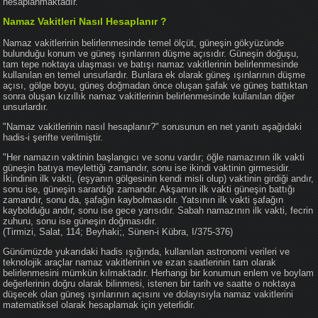
hesaplanmaktadır.
Namaz Vakitleri Nasıl Hesaplanır ?
Namaz vakitlerinin belirlenmesinde temel ölçüt, güneşin gökyüzünde
bulunduğu konum ve güneş ışınlarının düşme açısıdır. Güneşin doğuşu,
tam tepe noktaya ulaşması ve batışı namaz vakitlerinin belirlenmesinde
kullanılan en temel unsurlardır. Bunlara ek olarak güneş ışınlarının düşme
açısı, gölge boyu, güneş doğmadan önce oluşan şafak ve güneş battıktan
sonra oluşan kızıllık namaz vakitlerinin belirlenmesinde kullanılan diğer
unsurlardır.
"Namaz vakitlerinin nasıl hesaplanır?" sorusunun en net yanıtı aşağıdaki
hadis-i şerifte verilmiştir.
"Her namazın vaktinin başlangıcı ve sonu vardır; öğle namazının ilk vakti
güneşin batıya meylettiği zamandır, sonu ise ikindi vaktinin girmesidir.
İkindinin ilk vakti, (eşyanın gölgesinin kendi misli olup) vaktinin girdiği andır,
sonu ise, güneşin sarardığı zamandır. Akşamın ilk vakti güneşin battığı
zamandır, sonu da, şafağın kaybolmasıdır. Yatsının ilk vakti şafağın
kaybolduğu andır, sonu ise gece yarısıdır. Sabah namazının ilk vakti, fecrin
zuhuru, sonu ise güneşin doğmasıdır.
(Tirmizi, Salat, 114; Beyhaki;, Sünen-i Kübra, I/375-376)
Günümüzde yukarıdaki hadis ışığında, kullanılan astronomi verileri ve
teknolojik araçlar namaz vakitlerinin ve ezan saatlerinin tam olarak
belirlenmesini mümkün kılmaktadır. Herhangi bir konumun enlem ve boylam
değerlerinin doğru olarak bilinmesi, istenen bir tarih ve saatte o noktaya
düşecek olan güneş ışınlarının açısını ve dolayısıyla namaz vakitlerini
matematiksel olarak hesaplamak için yeterlidir.