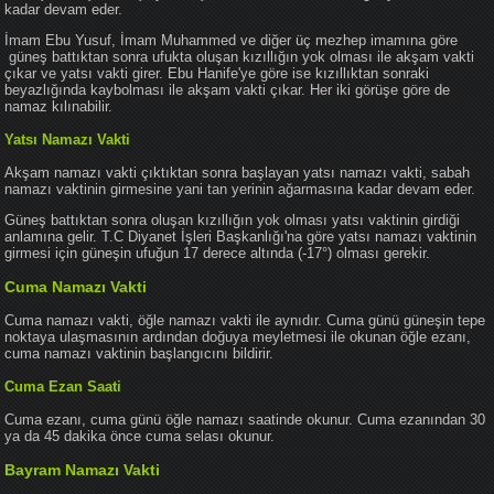
kadar devam eder.
İmam Ebu Yusuf, İmam Muhammed ve diğer üç mezhep imamına göre
güneş battıktan sonra ufukta oluşan kızıllığın yok olması ile akşam vakti
çıkar ve yatsı vakti girer. Ebu Hanife'ye göre ise kızıllıktan sonraki
beyazlığında kaybolması ile akşam vakti çıkar. Her iki görüşe göre de
namaz kılınabilir.
Yatsı Namazı Vakti
Akşam namazı vakti çıktıktan sonra başlayan yatsı namazı vakti, sabah
namazı vaktinin girmesine yani tan yerinin ağarmasına kadar devam eder.
Güneş battıktan sonra oluşan kızıllığın yok olması yatsı vaktinin girdiği
anlamına gelir. T.C Diyanet İşleri Başkanlığı'na göre yatsı namazı vaktinin
girmesi için güneşin ufuğun 17 derece altında (-17°) olması gerekir.
Cuma Namazı Vakti
Cuma namazı vakti, öğle namazı vakti ile aynıdır. Cuma günü güneşin tepe
noktaya ulaşmasının ardından doğuya meyletmesi ile okunan öğle ezanı,
cuma namazı vaktinin başlangıcını bildirir.
Cuma Ezan Saati
Cuma ezanı, cuma günü öğle namazı saatinde okunur. Cuma ezanından 30
ya da 45 dakika önce cuma selası okunur.
Bayram Namazı Vakti