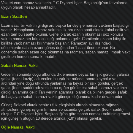
Vakitci.com namaz vakitlerini T.C Diyanet İşleri Başkanlığı'nın fetvalarına
uygun olarak hesaplanmaktadır.
Ezan Saatleri
Ezan saati bir vaktin girdiği an, başka bir deyişle namaz vaktinin başladığı
saattir. Hesaplanan namaz vaktinin ilk anı ezan saati olarak kabul edilir ve
ezan tam bu saatte okunur. Genel olarak ezanın okunması söz konusu
vaktin namazının kılınabileceği anlamına gelir. Camilerde ezanın bitişi ile
birlikte vakit namazı kılınmaya başlanır. Ramazan ayı dışındaki
dönemlerde sabah ezanı güneş doğmadan 1 saat önce okunur. Bu
dönemde sabah ezanı geç okunmasına rağmen, sabah namazı imsak vakti
girdikten hemen sonra kılınabilir.
Sabah Namazı Vakti
Gecenin sonunda doğu ufkunda diklemesine beyaz bir ışık görülür, yalancı
şafak (fecr-i kazip) adı verilen bu ışık bir müddet sonra kaybolur ve
ardından yine doğu ufkunda yanlamasına beyaz bir ışık görülür, gerçek
şafak (fecr-i sadık) adı verilen bu ışığın görülmesi sabah namazı vaktinin
girdiği anlamına gelir. Tan yerinin ağarması olarak da bilinen gerçek şafak
ile başlayan sabah namazı vakti güneşin doğumuna kadar devam eder.
Güneş fiziksel olarak henüz ufuk çizgisinin altında olmasına rağmen
atmosferin güneş ışığını kırması sonucunda gerçek şafak (fecr-i sadık)
oluşur. T.C Diyanet İşleri Başkanlığı'na göre sabah namazı vaktinin girmesi
için güneşin ufuğun 18 derece altında (-18°) olması gerekir.
Öğle Namazı Vakti