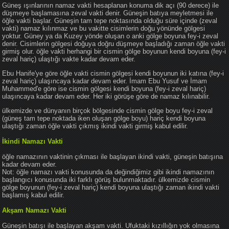
Güneş ışınlarının namaz vakti hesaplanan konuma dik açı (90 derece) ile
düşmeye başlamasına zeval vakti denir. Güneşin batıya meyletmesi ile
öğle vakti başlar. Güneşin tam tepe noktasında olduğu süre içinde (zeval
vakti) namaz kılınmaz ve bu vakitte cisimlerin doğu yönünde gölgesi
yoktur. Güney ya da Kuzey yönde oluşan o anki gölge boyuna fey-i zeval
denir. Cisimlerin gölgesi doğuya doğru düşmeye başladığı zaman öğle vakti
girmiş olur. öğle vakti herhangi bir cismin gölge boyunun kendi boyuna (fey-i
zeval hariç) ulaştığı vakte kadar devam eder.
Ebu Hanife'ye göre öğle vakti cismin gölgesi kendi boyunun iki katına (fey-i
zeval hariç) ulaşıncaya kadar devam eder. İmam Ebu Yusuf ve İmam
Muhammed'e göre ise cismin gölgesi kendi boyuna (fey-i zeval hariç)
ulaşıncaya kadar devam eder. Her iki görüşe göre de namaz kılınabilir.
ülkemizde ve dünyanın birçok bölgesinde cismin gölge boyu fey-i zeval
(güneş tam tepe noktada iken oluşan gölge boyu) hariç kendi boyuna
ulaştığı zaman öğle vakti çıkmış ikindi vakti girmiş kabul edilir.
İkindi Namazı Vakti
öğle namazının vaktinin çıkması ile başlayan ikindi vakti, güneşin batışına
kadar devam eder.
Not: öğle namazı vakti konusunda da değindiğimiz gibi ikindi namazının
başlangıcı konusunda iki farklı görüş bulunmaktadır. ülkemizde cismin
gölge boyunun (fey-i zeval hariç) kendi boyuna ulaştığı zaman ikindi vakti
başlamış kabul edilir.
Akşam Namazı Vakti
Güneşin batışı ile başlayan akşam vakti. Ufuktaki kızıllığın yok olmasına