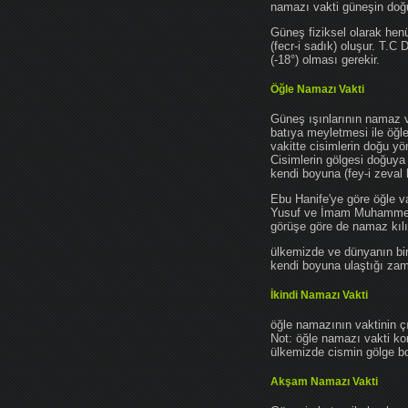
namazı vakti güneşin do
Güneş fiziksel olarak hen
(fecr-i sadık) oluşur. T.C
(-18°) olması gerekir.
Öğle Namazı Vakti
Güneş ışınlarının namaz 
batıya meyletmesi ile öğl
vakitte cisimlerin doğu y
Cisimlerin gölgesi doğuya
kendi boyuna (fey-i zeval 
Ebu Hanife'ye göre öğle v
Yusuf ve İmam Muhammed'e 
görüşe göre de namaz kılın
ülkemizde ve dünyanın bir
kendi boyuna ulaştığı zama
İkindi Namazı Vakti
öğle namazının vaktinin ç
Not: öğle namazı vakti ko
ülkemizde cismin gölge boy
Akşam Namazı Vakti