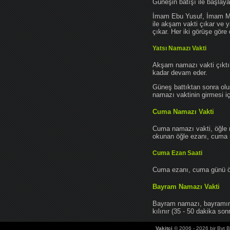
Güneşin batışı ile başlay
İmam Ebu Yusuf, İmam Mu
ile akşam vakti çıkar ve y
çıkar. Her iki görüşe göre 
Yatsı Namazı Vakti
Akşam namazı vakti çıktık
kadar devam eder.
Güneş battıktan sonra oluş
namazı vaktinin girmesi iç
Cuma Namazı Vakti
Cuma namazı vakti, öğle 
okunan öğle ezanı, cuma na
Cuma Ezan Saati
Cuma ezanı, cuma günü öğ
Bayram Namazı Vakti
Bayram namazı, bayramın 
kılınır (35 - 50 dakika sonr
Vakitci
© 2006 - 2026 bir Bvt Bi