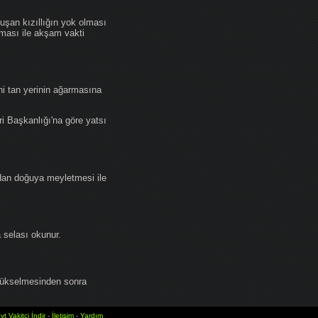
an kızıllığın yok olması
lması ile akşam vakti
i tan yerinin ağarmasına
ri Başkanlığı'na göre yatsı
dan doğuya meyletmesi ile
selası okunur.
yükselmesinden sonra
vt Vakitci İndir
-
İletişim
-
Yardım