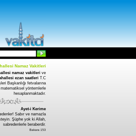
allesi Namaz Vakitleri
allesi namaz vakitleri
ve
hallesi ezan saatleri
T.C
leri Başkanlığı fetvalarına
 matematiksel yöntemlerle
hesaplanmaktadır.
Ayet-i Kerime
edenler! Sabır ve namazla
steyin. Şüphe yok ki Allah,
sabredenlerle beraberdir.
Bakara 153