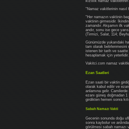
kızıllık namaz vakitlerinin
"Namaz vakitlerinin nasıl 
"Her namazın vaktinin başl
vaktinin girmesidir. İkindi
zamandır. Akşamın ilk vak
andır, sonu ise gece yarıs
(Tirmizi, Salat, 114; Beyh
Günümüzde yukarıdaki hadis
tam olarak belirlenmesini
istenen bir tarih ve saatt
hesaplamak için yeterlidir.
Vakitci.com namaz vakitler
Ezan Saatleri
Ezan saati bir vaktin gird
olarak kabul edilir ve ez
anlamına gelir. Camilerde 
ezanı güneş doğmadan 1 
girdikten hemen sonra kılın
Sabah Namazı Vakti
Gecenin sonunda doğu ufkun
sonra kaybolur ve ardından
görülmesi sabah namazı vak