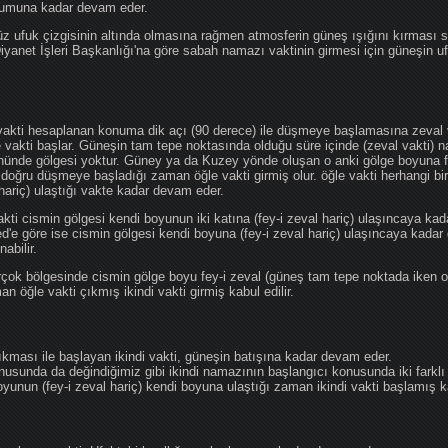
ğumuna kadar devam eder.
üz ufuk çizgisinin altında olmasına rağmen atmosferin güneş ışığını kırması
 Diyanet İşleri Başkanlığı'na göre sabah namazı vaktinin girmesi için güneşin 
vakti hesaplanan konuma dik açı (90 derece) ile düşmeye başlamasına zeval v
e vakti başlar. Güneşin tam tepe noktasında olduğu süre içinde (zeval vakti)
önünde gölgesi yoktur. Güney ya da Kuzey yönde oluşan o anki gölge boyuna fe
 doğru düşmeye başladığı zaman öğle vakti girmiş olur. öğle vakti herhangi b
hariç) ulaştığı vakte kadar devam eder.
akti cismin gölgesi kendi boyunun iki katına (fey-i zeval hariç) ulaşıncaya 
göre ise cismin gölgesi kendi boyuna (fey-i zeval hariç) ulaşıncaya kadar 
abilir.
çok bölgesinde cismin gölge boyu fey-i zeval (güneş tam tepe noktada iken o
n öğle vakti çıkmış ikindi vakti girmiş kabul edilir.
ıkması ile başlayan ikindi vakti, güneşin batışına kadar devam eder.
nusunda da değindiğimiz gibi ikindi namazının başlangıcı konusunda iki farklı
unun (fey-i zeval hariç) kendi boyuna ulaştığı zaman ikindi vakti başlamış kab