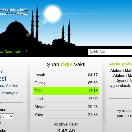
z Nasıl Kılınır?
Şuan
Öğle
Vakti
Atakent Mah
/
Atakent Mah
İmsak
04:17
Atakent Ma
esi
Diyanet İş
Güneş
05:59
uygun olarak,
az Vakitleri
Öğle
13:18
 imsakiyesi
İkindi
17:09
Akşam
20:25
niz.
Ey iman 
Yatsı
21:58
yardım i
e
İkindi'ye Kalan
3:46:40
 oku