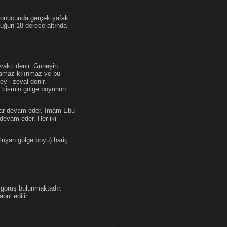
 sonucunda gerçek şafak
ufuğun 18 derece altında
akti denir. Güneşin
 namaz kılınmaz ve bu
y-i zeval denir.
ir cismin gölge boyunun
kadar devam eder. İmam Ebu
devam eder. Her iki
luşan gölge boyu) hariç
 görüş bulunmaktadır.
ul edilir.