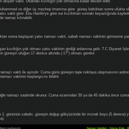
an akşam vakti. Ufuktaki kızıllığın yok olmasına kadar devam eder.
hammed ve diğer üç mezhep imamına göre güneş battıktan sonra ufukta oluş
atsı vakti girer. Ebu Hanife'ye göre ise kızıllıktan sonraki beyazlığında kaybo
de namaz kılınabilir.
tan sonra başlayan yatsı namazı vakti, sabah namazı vaktinin girmesine yan
an kızıllığın yok olması yatsı vaktinin girdiği anlamına gelir. T.C Diyanet İşle
in güneşin ufuğun 17 derece altında (-17°) olması gerekir.
namazı vakti ile aynıdır. Cuma günü güneşin tepe noktaya ulaşmasının ardın
mazı vaktinin başlangıcını bildirir.
le namazı saatinde okunur. Cuma ezanından 30 ya da 45 dakika önce cuma 
1. gününün sabahı, güneşin doğup gökyüzünde bir mızrak boyu (5 derece) 
a).
lişim markasıdır.
Namaz Vakitleri
-
Sitene Ekle
-
B