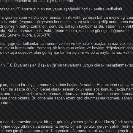
 belirlenmesinde kullanılan diğer unsurlardır.
hesaplanır?" sorusunun en net yanıtı aşağıdaki hadis-i şerifte verilmiştir.
angıcı ve sonu vardır; öğle namazının ilk vakti güneşin batıya meylettiği zam
nin ilk vakti, (eşyanın gölgesinin kendi misli olup) vaktinin girdiği andır, sonu i
ti güneşin battığı zamandır, sonu da, şafağın kaybolmasıdır. Yatsının ilk vak
ıdır. Sabah namazının ilk vakti, fecrin zuhuru, sonu ise güneşin doğmasıdır.
aki;, Sünen-i Kübra, I/375-376)
 ışığında, kullanılan astronomi verileri ve teknolojik araçlar namaz vakitleri
 mümkün kılmaktadır. Herhangi bir konumun enlem ve boylam değerlerinin doğr
e o noktaya düşecek olan güneş ışınlarının açısını ve dolayısıyla namaz vakitl
ini T.C Diyanet İşleri Başkanlığı'nın fetvalarına uygun olarak hesaplanmaktad
iği an, başka bir deyişle namaz vaktinin başladığı saattir. Hesaplanan namaz va
an tam bu saatte okunur. Genel olarak ezanın okunması söz konusu vaktin nama
ezanın bitişi ile birlikte vakit namazı kılınmaya başlanır. Ramazan ayı dışın
saat önce okunur. Bu dönemde sabah ezanı geç okunmasına rağmen, sabah 
abilir.
da diklemesine beyaz bir ışık görülür, yalancı şafak (fecr-i kazip) adı veril
 yine doğu ufkunda yanlamasına beyaz bir ışık görülür, gerçek şafak (fecr-i s
tinin girdiği anlamına gelir. Tan yerinin ağarması olarak da bilinen gerçek ş