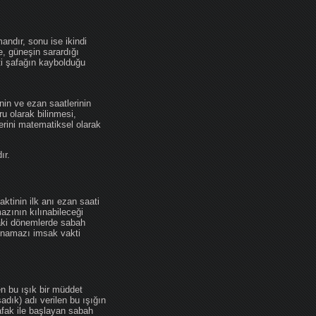
andır, sonu ise ikindi
se, güneşin sarardığı
ti şafağın kaybolduğu
nin ve ezan saatlerinin
u olarak bilinmesi,
erini matematiksel olarak
ır.
ktinin ilk anı ezan saati
zının kılınabileceği
daki dönemlerde sabah
namazı imsak vakti
en bu ışık bir müddet
adık) adı verilen bu ışığın
afak ile başlayan sabah