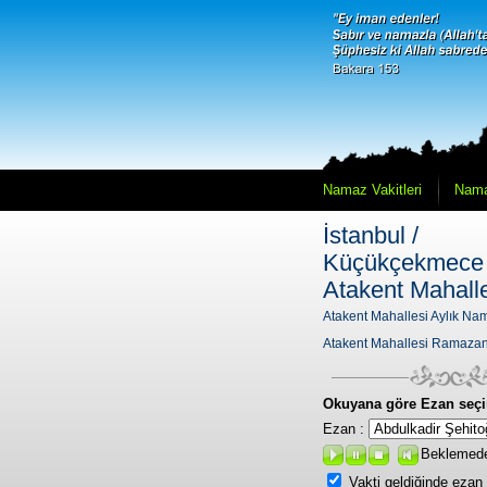
Namaz Vakitleri
Nama
İstanbul /
Küçükçekmece 
Atakent Mahall
Atakent Mahallesi Aylık Nam
Atakent Mahallesi Ramazan
Okuyana göre Ezan seçi
Ezan :
Beklemed
Vakti geldiğinde ezan