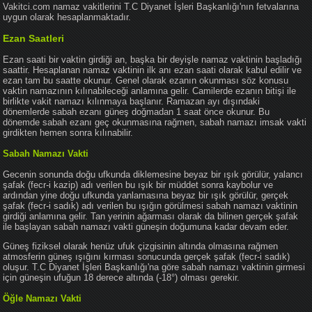
Vakitci.com namaz vakitlerini T.C Diyanet İşleri Başkanlığı'nın fetvalarına
uygun olarak hesaplanmaktadır.
Ezan Saatleri
Ezan saati bir vaktin girdiği an, başka bir deyişle namaz vaktinin başladığı
saattir. Hesaplanan namaz vaktinin ilk anı ezan saati olarak kabul edilir ve
ezan tam bu saatte okunur. Genel olarak ezanın okunması söz konusu
vaktin namazının kılınabileceği anlamına gelir. Camilerde ezanın bitişi ile
birlikte vakit namazı kılınmaya başlanır. Ramazan ayı dışındaki
dönemlerde sabah ezanı güneş doğmadan 1 saat önce okunur. Bu
dönemde sabah ezanı geç okunmasına rağmen, sabah namazı imsak vakti
girdikten hemen sonra kılınabilir.
Sabah Namazı Vakti
Gecenin sonunda doğu ufkunda diklemesine beyaz bir ışık görülür, yalancı
şafak (fecr-i kazip) adı verilen bu ışık bir müddet sonra kaybolur ve
ardından yine doğu ufkunda yanlamasına beyaz bir ışık görülür, gerçek
şafak (fecr-i sadık) adı verilen bu ışığın görülmesi sabah namazı vaktinin
girdiği anlamına gelir. Tan yerinin ağarması olarak da bilinen gerçek şafak
ile başlayan sabah namazı vakti güneşin doğumuna kadar devam eder.
Güneş fiziksel olarak henüz ufuk çizgisinin altında olmasına rağmen
atmosferin güneş ışığını kırması sonucunda gerçek şafak (fecr-i sadık)
oluşur. T.C Diyanet İşleri Başkanlığı'na göre sabah namazı vaktinin girmesi
için güneşin ufuğun 18 derece altında (-18°) olması gerekir.
Öğle Namazı Vakti