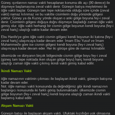
Güneş ışınlarının namaz vakti hesaplanan konuma dik açı (90 derece) ile
düşmeye başlamasına zeval vakti denir. Güneşin batıya meyletmesi ile
öğle vakti başlar. Güneşin tam tepe noktasında olduğu süre içinde (zeval
vakti) namaz kılınmaz ve bu vakitte cisimlerin doğu yönünde gölgesi
yoktur. Güney ya da Kuzey yönde oluşan o anki gölge boyuna fey-i zeval
denir. Cisimlerin gölgesi doğuya doğru düşmeye başladığı zaman öğle vakti
girmiş olur. öğle vakti herhangi bir cismin gölge boyunun kendi boyuna (fey-i
zeval hariç) ulaştığı vakte kadar devam eder.
Ebu Hanife'ye göre öğle vakti cismin gölgesi kendi boyunun iki katına (fey-i
zeval hariç) ulaşıncaya kadar devam eder. İmam Ebu Yusuf ve İmam
Muhammed'e göre ise cismin gölgesi kendi boyuna (fey-i zeval hariç)
ulaşıncaya kadar devam eder. Her iki görüşe göre de namaz kılınabilir.
ülkemizde ve dünyanın birçok bölgesinde cismin gölge boyu fey-i zeval
(güneş tam tepe noktada iken oluşan gölge boyu) hariç kendi boyuna
ulaştığı zaman öğle vakti çıkmış ikindi vakti girmiş kabul edilir.
İkindi Namazı Vakti
öğle namazının vaktinin çıkması ile başlayan ikindi vakti, güneşin batışına
kadar devam eder.
Not: öğle namazı vakti konusunda da değindiğimiz gibi ikindi namazının
başlangıcı konusunda iki farklı görüş bulunmaktadır. ülkemizde cismin
gölge boyunun (fey-i zeval hariç) kendi boyuna ulaştığı zaman ikindi vakti
başlamış kabul edilir.
Akşam Namazı Vakti
Güneşin batışı ile başlayan akşam vakti. Ufuktaki kızıllığın yok olmasına