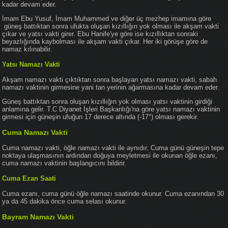
kadar devam eder.
İmam Ebu Yusuf, İmam Muhammed ve diğer üç mezhep imamına göre
güneş battıktan sonra ufukta oluşan kızıllığın yok olması ile akşam vakti
çıkar ve yatsı vakti girer. Ebu Hanife'ye göre ise kızıllıktan sonraki
beyazlığında kaybolması ile akşam vakti çıkar. Her iki görüşe göre de
namaz kılınabilir.
Yatsı Namazı Vakti
Akşam namazı vakti çıktıktan sonra başlayan yatsı namazı vakti, sabah
namazı vaktinin girmesine yani tan yerinin ağarmasına kadar devam eder.
Güneş battıktan sonra oluşan kızıllığın yok olması yatsı vaktinin girdiği
anlamına gelir. T.C Diyanet İşleri Başkanlığı'na göre yatsı namazı vaktinin
girmesi için güneşin ufuğun 17 derece altında (-17°) olması gerekir.
Cuma Namazı Vakti
Cuma namazı vakti, öğle namazı vakti ile aynıdır. Cuma günü güneşin tepe
noktaya ulaşmasının ardından doğuya meyletmesi ile okunan öğle ezanı,
cuma namazı vaktinin başlangıcını bildirir.
Cuma Ezan Saati
Cuma ezanı, cuma günü öğle namazı saatinde okunur. Cuma ezanından 30
ya da 45 dakika önce cuma selası okunur.
Bayram Namazı Vakti