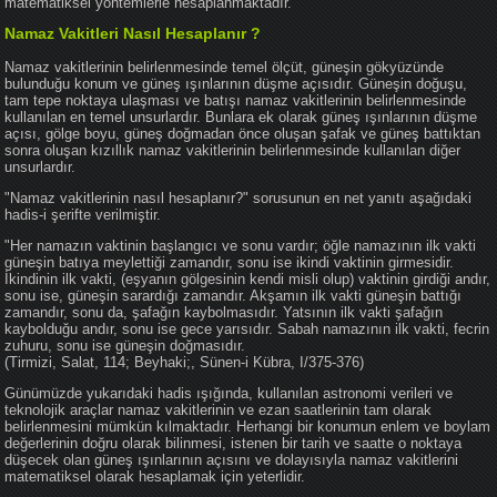
matematiksel yöntemlerle hesaplanmaktadır.
Namaz Vakitleri Nasıl Hesaplanır ?
Namaz vakitlerinin belirlenmesinde temel ölçüt, güneşin gökyüzünde
bulunduğu konum ve güneş ışınlarının düşme açısıdır. Güneşin doğuşu,
tam tepe noktaya ulaşması ve batışı namaz vakitlerinin belirlenmesinde
kullanılan en temel unsurlardır. Bunlara ek olarak güneş ışınlarının düşme
açısı, gölge boyu, güneş doğmadan önce oluşan şafak ve güneş battıktan
sonra oluşan kızıllık namaz vakitlerinin belirlenmesinde kullanılan diğer
unsurlardır.
"Namaz vakitlerinin nasıl hesaplanır?" sorusunun en net yanıtı aşağıdaki
hadis-i şerifte verilmiştir.
"Her namazın vaktinin başlangıcı ve sonu vardır; öğle namazının ilk vakti
güneşin batıya meylettiği zamandır, sonu ise ikindi vaktinin girmesidir.
İkindinin ilk vakti, (eşyanın gölgesinin kendi misli olup) vaktinin girdiği andır,
sonu ise, güneşin sarardığı zamandır. Akşamın ilk vakti güneşin battığı
zamandır, sonu da, şafağın kaybolmasıdır. Yatsının ilk vakti şafağın
kaybolduğu andır, sonu ise gece yarısıdır. Sabah namazının ilk vakti, fecrin
zuhuru, sonu ise güneşin doğmasıdır.
(Tirmizi, Salat, 114; Beyhaki;, Sünen-i Kübra, I/375-376)
Günümüzde yukarıdaki hadis ışığında, kullanılan astronomi verileri ve
teknolojik araçlar namaz vakitlerinin ve ezan saatlerinin tam olarak
belirlenmesini mümkün kılmaktadır. Herhangi bir konumun enlem ve boylam
değerlerinin doğru olarak bilinmesi, istenen bir tarih ve saatte o noktaya
düşecek olan güneş ışınlarının açısını ve dolayısıyla namaz vakitlerini
matematiksel olarak hesaplamak için yeterlidir.