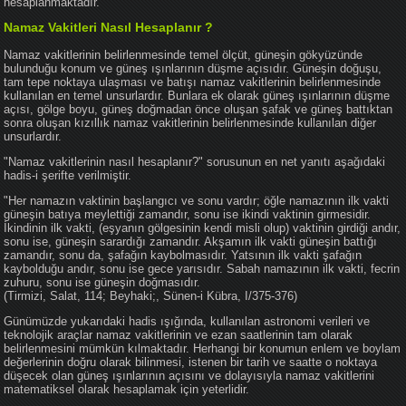
hesaplanmaktadır.
Namaz Vakitleri Nasıl Hesaplanır ?
Namaz vakitlerinin belirlenmesinde temel ölçüt, güneşin gökyüzünde
bulunduğu konum ve güneş ışınlarının düşme açısıdır. Güneşin doğuşu,
tam tepe noktaya ulaşması ve batışı namaz vakitlerinin belirlenmesinde
kullanılan en temel unsurlardır. Bunlara ek olarak güneş ışınlarının düşme
açısı, gölge boyu, güneş doğmadan önce oluşan şafak ve güneş battıktan
sonra oluşan kızıllık namaz vakitlerinin belirlenmesinde kullanılan diğer
unsurlardır.
"Namaz vakitlerinin nasıl hesaplanır?" sorusunun en net yanıtı aşağıdaki
hadis-i şerifte verilmiştir.
"Her namazın vaktinin başlangıcı ve sonu vardır; öğle namazının ilk vakti
güneşin batıya meylettiği zamandır, sonu ise ikindi vaktinin girmesidir.
İkindinin ilk vakti, (eşyanın gölgesinin kendi misli olup) vaktinin girdiği andır,
sonu ise, güneşin sarardığı zamandır. Akşamın ilk vakti güneşin battığı
zamandır, sonu da, şafağın kaybolmasıdır. Yatsının ilk vakti şafağın
kaybolduğu andır, sonu ise gece yarısıdır. Sabah namazının ilk vakti, fecrin
zuhuru, sonu ise güneşin doğmasıdır.
(Tirmizi, Salat, 114; Beyhaki;, Sünen-i Kübra, I/375-376)
Günümüzde yukarıdaki hadis ışığında, kullanılan astronomi verileri ve
teknolojik araçlar namaz vakitlerinin ve ezan saatlerinin tam olarak
belirlenmesini mümkün kılmaktadır. Herhangi bir konumun enlem ve boylam
değerlerinin doğru olarak bilinmesi, istenen bir tarih ve saatte o noktaya
düşecek olan güneş ışınlarının açısını ve dolayısıyla namaz vakitlerini
matematiksel olarak hesaplamak için yeterlidir.