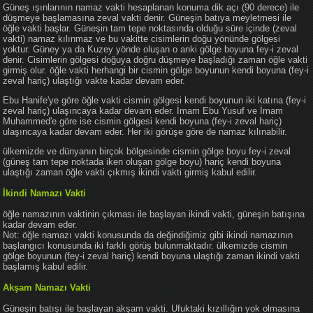
Güneş ışınlarının namaz vakti hesaplanan konuma dik açı (90 derece) ile
düşmeye başlamasına zeval vakti denir. Güneşin batıya meyletmesi ile
öğle vakti başlar. Güneşin tam tepe noktasında olduğu süre içinde (zeval
vakti) namaz kılınmaz ve bu vakitte cisimlerin doğu yönünde gölgesi
yoktur. Güney ya da Kuzey yönde oluşan o anki gölge boyuna fey-i zeval
denir. Cisimlerin gölgesi doğuya doğru düşmeye başladığı zaman öğle vakti
girmiş olur. öğle vakti herhangi bir cismin gölge boyunun kendi boyuna (fey-i
zeval hariç) ulaştığı vakte kadar devam eder.
Ebu Hanife'ye göre öğle vakti cismin gölgesi kendi boyunun iki katına (fey-i
zeval hariç) ulaşıncaya kadar devam eder. İmam Ebu Yusuf ve İmam
Muhammed'e göre ise cismin gölgesi kendi boyuna (fey-i zeval hariç)
ulaşıncaya kadar devam eder. Her iki görüşe göre de namaz kılınabilir.
ülkemizde ve dünyanın birçok bölgesinde cismin gölge boyu fey-i zeval
(güneş tam tepe noktada iken oluşan gölge boyu) hariç kendi boyuna
ulaştığı zaman öğle vakti çıkmış ikindi vakti girmiş kabul edilir.
İkindi Namazı Vakti
öğle namazının vaktinin çıkması ile başlayan ikindi vakti, güneşin batışına
kadar devam eder.
Not: öğle namazı vakti konusunda da değindiğimiz gibi ikindi namazının
başlangıcı konusunda iki farklı görüş bulunmaktadır. ülkemizde cismin
gölge boyunun (fey-i zeval hariç) kendi boyuna ulaştığı zaman ikindi vakti
başlamış kabul edilir.
Akşam Namazı Vakti
Güneşin batışı ile başlayan akşam vakti. Ufuktaki kızıllığın yok olmasına