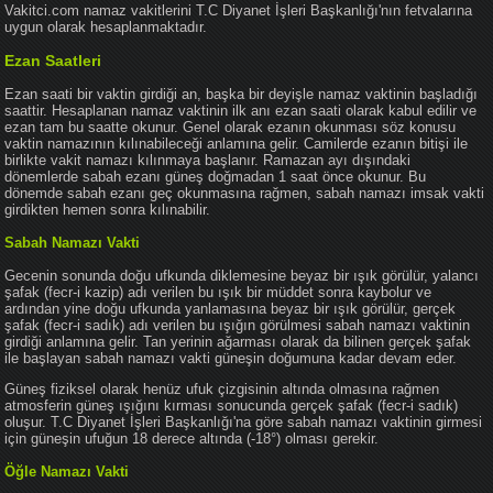
Vakitci.com namaz vakitlerini T.C Diyanet İşleri Başkanlığı'nın fetvalarına
uygun olarak hesaplanmaktadır.
Ezan Saatleri
Ezan saati bir vaktin girdiği an, başka bir deyişle namaz vaktinin başladığı
saattir. Hesaplanan namaz vaktinin ilk anı ezan saati olarak kabul edilir ve
ezan tam bu saatte okunur. Genel olarak ezanın okunması söz konusu
vaktin namazının kılınabileceği anlamına gelir. Camilerde ezanın bitişi ile
birlikte vakit namazı kılınmaya başlanır. Ramazan ayı dışındaki
dönemlerde sabah ezanı güneş doğmadan 1 saat önce okunur. Bu
dönemde sabah ezanı geç okunmasına rağmen, sabah namazı imsak vakti
girdikten hemen sonra kılınabilir.
Sabah Namazı Vakti
Gecenin sonunda doğu ufkunda diklemesine beyaz bir ışık görülür, yalancı
şafak (fecr-i kazip) adı verilen bu ışık bir müddet sonra kaybolur ve
ardından yine doğu ufkunda yanlamasına beyaz bir ışık görülür, gerçek
şafak (fecr-i sadık) adı verilen bu ışığın görülmesi sabah namazı vaktinin
girdiği anlamına gelir. Tan yerinin ağarması olarak da bilinen gerçek şafak
ile başlayan sabah namazı vakti güneşin doğumuna kadar devam eder.
Güneş fiziksel olarak henüz ufuk çizgisinin altında olmasına rağmen
atmosferin güneş ışığını kırması sonucunda gerçek şafak (fecr-i sadık)
oluşur. T.C Diyanet İşleri Başkanlığı'na göre sabah namazı vaktinin girmesi
için güneşin ufuğun 18 derece altında (-18°) olması gerekir.
Öğle Namazı Vakti