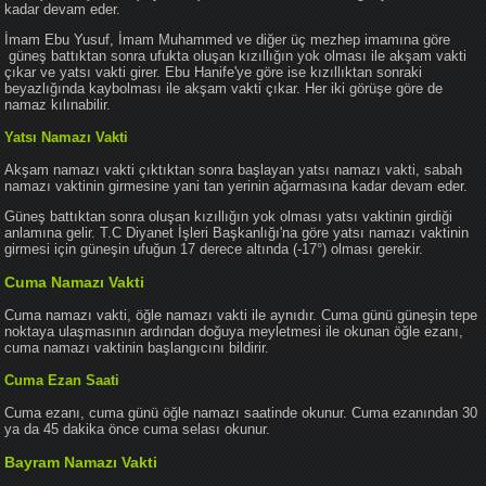
kadar devam eder.
İmam Ebu Yusuf, İmam Muhammed ve diğer üç mezhep imamına göre
güneş battıktan sonra ufukta oluşan kızıllığın yok olması ile akşam vakti
çıkar ve yatsı vakti girer. Ebu Hanife'ye göre ise kızıllıktan sonraki
beyazlığında kaybolması ile akşam vakti çıkar. Her iki görüşe göre de
namaz kılınabilir.
Yatsı Namazı Vakti
Akşam namazı vakti çıktıktan sonra başlayan yatsı namazı vakti, sabah
namazı vaktinin girmesine yani tan yerinin ağarmasına kadar devam eder.
Güneş battıktan sonra oluşan kızıllığın yok olması yatsı vaktinin girdiği
anlamına gelir. T.C Diyanet İşleri Başkanlığı'na göre yatsı namazı vaktinin
girmesi için güneşin ufuğun 17 derece altında (-17°) olması gerekir.
Cuma Namazı Vakti
Cuma namazı vakti, öğle namazı vakti ile aynıdır. Cuma günü güneşin tepe
noktaya ulaşmasının ardından doğuya meyletmesi ile okunan öğle ezanı,
cuma namazı vaktinin başlangıcını bildirir.
Cuma Ezan Saati
Cuma ezanı, cuma günü öğle namazı saatinde okunur. Cuma ezanından 30
ya da 45 dakika önce cuma selası okunur.
Bayram Namazı Vakti