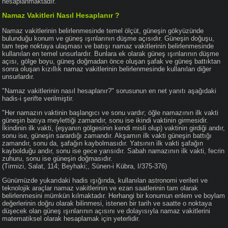
hesaplanmaktadır.
Namaz Vakitleri Nasıl Hesaplanır ?
Namaz vakitlerinin belirlenmesinde temel ölçüt, güneşin gökyüzünde
bulunduğu konum ve güneş ışınlarının düşme açısıdır. Güneşin doğuşu,
tam tepe noktaya ulaşması ve batışı namaz vakitlerinin belirlenmesinde
kullanılan en temel unsurlardır. Bunlara ek olarak güneş ışınlarının düşme
açısı, gölge boyu, güneş doğmadan önce oluşan şafak ve güneş battıktan
sonra oluşan kızıllık namaz vakitlerinin belirlenmesinde kullanılan diğer
unsurlardır.
"Namaz vakitlerinin nasıl hesaplanır?" sorusunun en net yanıtı aşağıdaki
hadis-i şerifte verilmiştir.
"Her namazın vaktinin başlangıcı ve sonu vardır; öğle namazının ilk vakti
güneşin batıya meylettiği zamandır, sonu ise ikindi vaktinin girmesidir.
İkindinin ilk vakti, (eşyanın gölgesinin kendi misli olup) vaktinin girdiği andır,
sonu ise, güneşin sarardığı zamandır. Akşamın ilk vakti güneşin battığı
zamandır, sonu da, şafağın kaybolmasıdır. Yatsının ilk vakti şafağın
kaybolduğu andır, sonu ise gece yarısıdır. Sabah namazının ilk vakti, fecrin
zuhuru, sonu ise güneşin doğmasıdır.
(Tirmizi, Salat, 114; Beyhaki;, Sünen-i Kübra, I/375-376)
Günümüzde yukarıdaki hadis ışığında, kullanılan astronomi verileri ve
teknolojik araçlar namaz vakitlerinin ve ezan saatlerinin tam olarak
belirlenmesini mümkün kılmaktadır. Herhangi bir konumun enlem ve boylam
değerlerinin doğru olarak bilinmesi, istenen bir tarih ve saatte o noktaya
düşecek olan güneş ışınlarının açısını ve dolayısıyla namaz vakitlerini
matematiksel olarak hesaplamak için yeterlidir.