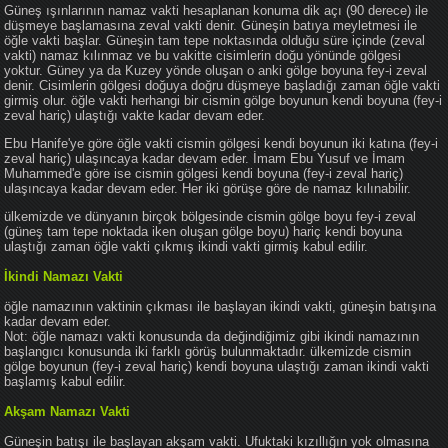
Güneş ışınlarının namaz vakti hesaplanan konuma dik açı (90 derece) ile
düşmeye başlamasına zeval vakti denir. Güneşin batıya meyletmesi ile
öğle vakti başlar. Güneşin tam tepe noktasında olduğu süre içinde (zeval
vakti) namaz kılınmaz ve bu vakitte cisimlerin doğu yönünde gölgesi
yoktur. Güney ya da Kuzey yönde oluşan o anki gölge boyuna fey-i zeval
denir. Cisimlerin gölgesi doğuya doğru düşmeye başladığı zaman öğle vakti
girmiş olur. öğle vakti herhangi bir cismin gölge boyunun kendi boyuna (fey-i
zeval hariç) ulaştığı vakte kadar devam eder.
Ebu Hanife'ye göre öğle vakti cismin gölgesi kendi boyunun iki katına (fey-i
zeval hariç) ulaşıncaya kadar devam eder. İmam Ebu Yusuf ve İmam
Muhammed'e göre ise cismin gölgesi kendi boyuna (fey-i zeval hariç)
ulaşıncaya kadar devam eder. Her iki görüşe göre de namaz kılınabilir.
ülkemizde ve dünyanın birçok bölgesinde cismin gölge boyu fey-i zeval
(güneş tam tepe noktada iken oluşan gölge boyu) hariç kendi boyuna
ulaştığı zaman öğle vakti çıkmış ikindi vakti girmiş kabul edilir.
İkindi Namazı Vakti
öğle namazının vaktinin çıkması ile başlayan ikindi vakti, güneşin batışına
kadar devam eder.
Not: öğle namazı vakti konusunda da değindiğimiz gibi ikindi namazının
başlangıcı konusunda iki farklı görüş bulunmaktadır. ülkemizde cismin
gölge boyunun (fey-i zeval hariç) kendi boyuna ulaştığı zaman ikindi vakti
başlamış kabul edilir.
Akşam Namazı Vakti
Güneşin batışı ile başlayan akşam vakti. Ufuktaki kızıllığın yok olmasına