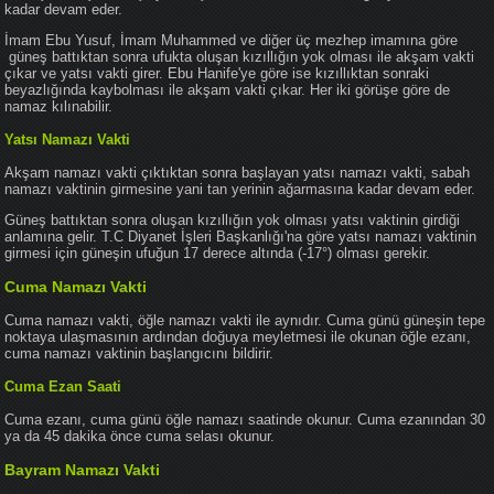
kadar devam eder.
İmam Ebu Yusuf, İmam Muhammed ve diğer üç mezhep imamına göre
güneş battıktan sonra ufukta oluşan kızıllığın yok olması ile akşam vakti
çıkar ve yatsı vakti girer. Ebu Hanife'ye göre ise kızıllıktan sonraki
beyazlığında kaybolması ile akşam vakti çıkar. Her iki görüşe göre de
namaz kılınabilir.
Yatsı Namazı Vakti
Akşam namazı vakti çıktıktan sonra başlayan yatsı namazı vakti, sabah
namazı vaktinin girmesine yani tan yerinin ağarmasına kadar devam eder.
Güneş battıktan sonra oluşan kızıllığın yok olması yatsı vaktinin girdiği
anlamına gelir. T.C Diyanet İşleri Başkanlığı'na göre yatsı namazı vaktinin
girmesi için güneşin ufuğun 17 derece altında (-17°) olması gerekir.
Cuma Namazı Vakti
Cuma namazı vakti, öğle namazı vakti ile aynıdır. Cuma günü güneşin tepe
noktaya ulaşmasının ardından doğuya meyletmesi ile okunan öğle ezanı,
cuma namazı vaktinin başlangıcını bildirir.
Cuma Ezan Saati
Cuma ezanı, cuma günü öğle namazı saatinde okunur. Cuma ezanından 30
ya da 45 dakika önce cuma selası okunur.
Bayram Namazı Vakti