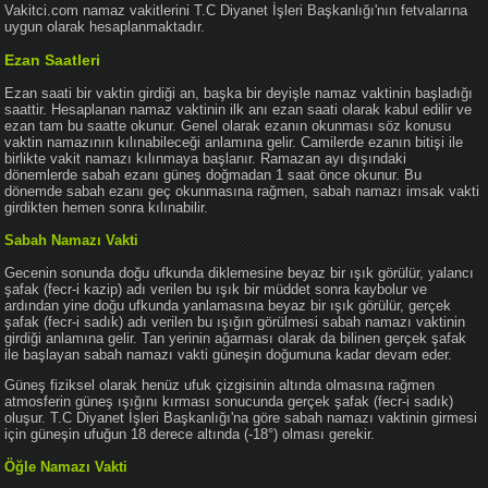
Vakitci.com namaz vakitlerini T.C Diyanet İşleri Başkanlığı'nın fetvalarına
uygun olarak hesaplanmaktadır.
Ezan Saatleri
Ezan saati bir vaktin girdiği an, başka bir deyişle namaz vaktinin başladığı
saattir. Hesaplanan namaz vaktinin ilk anı ezan saati olarak kabul edilir ve
ezan tam bu saatte okunur. Genel olarak ezanın okunması söz konusu
vaktin namazının kılınabileceği anlamına gelir. Camilerde ezanın bitişi ile
birlikte vakit namazı kılınmaya başlanır. Ramazan ayı dışındaki
dönemlerde sabah ezanı güneş doğmadan 1 saat önce okunur. Bu
dönemde sabah ezanı geç okunmasına rağmen, sabah namazı imsak vakti
girdikten hemen sonra kılınabilir.
Sabah Namazı Vakti
Gecenin sonunda doğu ufkunda diklemesine beyaz bir ışık görülür, yalancı
şafak (fecr-i kazip) adı verilen bu ışık bir müddet sonra kaybolur ve
ardından yine doğu ufkunda yanlamasına beyaz bir ışık görülür, gerçek
şafak (fecr-i sadık) adı verilen bu ışığın görülmesi sabah namazı vaktinin
girdiği anlamına gelir. Tan yerinin ağarması olarak da bilinen gerçek şafak
ile başlayan sabah namazı vakti güneşin doğumuna kadar devam eder.
Güneş fiziksel olarak henüz ufuk çizgisinin altında olmasına rağmen
atmosferin güneş ışığını kırması sonucunda gerçek şafak (fecr-i sadık)
oluşur. T.C Diyanet İşleri Başkanlığı'na göre sabah namazı vaktinin girmesi
için güneşin ufuğun 18 derece altında (-18°) olması gerekir.
Öğle Namazı Vakti