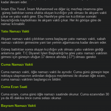
kadar devam eder.
İmam Ebu Yusuf, İmam Muhammed ve diğer üç mezhep imamına göre
güneş battıktan sonra ufukta oluşan kızıllığın yok olması ile akşam vakti
çıkar ve yatsı vakti girer. Ebu Hanife'ye göre ise kızıllıktan sonraki
beyazlığında kaybolması ile akşam vakti çıkar. Her iki görüşe göre de
namaz kılınabilir.
Yatsı Namazı Vakti
Akşam namazı vakti çıktıktan sonra başlayan yatsı namazı vakti, sabah
namazı vaktinin girmesine yani tan yerinin ağarmasına kadar devam eder.
Güneş battıktan sonra oluşan kızıllığın yok olması yatsı vaktinin girdiği
anlamına gelir. T.C Diyanet İşleri Başkanlığı'na göre yatsı namazı vaktinin
girmesi için güneşin ufuğun 17 derece altında (-17°) olması gerekir.
Cuma Namazı Vakti
Cuma namazı vakti, öğle namazı vakti ile aynıdır. Cuma günü güneşin tepe
noktaya ulaşmasının ardından doğuya meyletmesi ile okunan öğle ezanı,
cuma namazı vaktinin başlangıcını bildirir.
Cuma Ezan Saati
Cuma ezanı, cuma günü öğle namazı saatinde okunur. Cuma ezanından 30
ya da 45 dakika önce cuma selası okunur.
Bayram Namazı Vakti