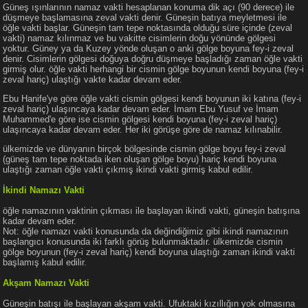
Güneş ışınlarının namaz vakti hesaplanan konuma dik açı (90 derece) ile
düşmeye başlamasına zeval vakti denir. Güneşin batıya meyletmesi ile
öğle vakti başlar. Güneşin tam tepe noktasında olduğu süre içinde (zeval
vakti) namaz kılınmaz ve bu vakitte cisimlerin doğu yönünde gölgesi
yoktur. Güney ya da Kuzey yönde oluşan o anki gölge boyuna fey-i zeval
denir. Cisimlerin gölgesi doğuya doğru düşmeye başladığı zaman öğle vakti
girmiş olur. öğle vakti herhangi bir cismin gölge boyunun kendi boyuna (fey-i
zeval hariç) ulaştığı vakte kadar devam eder.
Ebu Hanife'ye göre öğle vakti cismin gölgesi kendi boyunun iki katına (fey-i
zeval hariç) ulaşıncaya kadar devam eder. İmam Ebu Yusuf ve İmam
Muhammed'e göre ise cismin gölgesi kendi boyuna (fey-i zeval hariç)
ulaşıncaya kadar devam eder. Her iki görüşe göre de namaz kılınabilir.
ülkemizde ve dünyanın birçok bölgesinde cismin gölge boyu fey-i zeval
(güneş tam tepe noktada iken oluşan gölge boyu) hariç kendi boyuna
ulaştığı zaman öğle vakti çıkmış ikindi vakti girmiş kabul edilir.
İkindi Namazı Vakti
öğle namazının vaktinin çıkması ile başlayan ikindi vakti, güneşin batışına
kadar devam eder.
Not: öğle namazı vakti konusunda da değindiğimiz gibi ikindi namazının
başlangıcı konusunda iki farklı görüş bulunmaktadır. ülkemizde cismin
gölge boyunun (fey-i zeval hariç) kendi boyuna ulaştığı zaman ikindi vakti
başlamış kabul edilir.
Akşam Namazı Vakti
Güneşin batışı ile başlayan akşam vakti. Ufuktaki kızıllığın yok olmasına