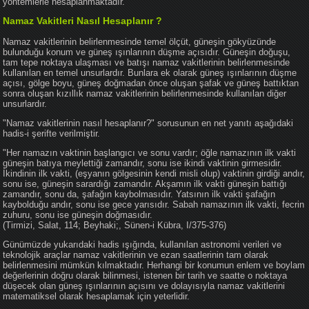
yöntemlerle hesaplanmaktadır.
Namaz Vakitleri Nasıl Hesaplanır ?
Namaz vakitlerinin belirlenmesinde temel ölçüt, güneşin gökyüzünde
bulunduğu konum ve güneş ışınlarının düşme açısıdır. Güneşin doğuşu,
tam tepe noktaya ulaşması ve batışı namaz vakitlerinin belirlenmesinde
kullanılan en temel unsurlardır. Bunlara ek olarak güneş ışınlarının düşme
açısı, gölge boyu, güneş doğmadan önce oluşan şafak ve güneş battıktan
sonra oluşan kızıllık namaz vakitlerinin belirlenmesinde kullanılan diğer
unsurlardır.
"Namaz vakitlerinin nasıl hesaplanır?" sorusunun en net yanıtı aşağıdaki
hadis-i şerifte verilmiştir.
"Her namazın vaktinin başlangıcı ve sonu vardır; öğle namazının ilk vakti
güneşin batıya meylettiği zamandır, sonu ise ikindi vaktinin girmesidir.
İkindinin ilk vakti, (eşyanın gölgesinin kendi misli olup) vaktinin girdiği andır,
sonu ise, güneşin sarardığı zamandır. Akşamın ilk vakti güneşin battığı
zamandır, sonu da, şafağın kaybolmasıdır. Yatsının ilk vakti şafağın
kaybolduğu andır, sonu ise gece yarısıdır. Sabah namazının ilk vakti, fecrin
zuhuru, sonu ise güneşin doğmasıdır.
(Tirmizi, Salat, 114; Beyhaki;, Sünen-i Kübra, I/375-376)
Günümüzde yukarıdaki hadis ışığında, kullanılan astronomi verileri ve
teknolojik araçlar namaz vakitlerinin ve ezan saatlerinin tam olarak
belirlenmesini mümkün kılmaktadır. Herhangi bir konumun enlem ve boylam
değerlerinin doğru olarak bilinmesi, istenen bir tarih ve saatte o noktaya
düşecek olan güneş ışınlarının açısını ve dolayısıyla namaz vakitlerini
matematiksel olarak hesaplamak için yeterlidir.