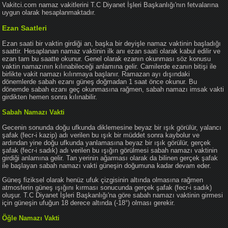
Vakitci.com namaz vakitlerini T.C Diyanet İşleri Başkanlığı'nın fetvalarına
uygun olarak hesaplanmaktadır.
Ezan Saatleri
Ezan saati bir vaktin girdiği an, başka bir deyişle namaz vaktinin başladığı
saattir. Hesaplanan namaz vaktinin ilk anı ezan saati olarak kabul edilir ve
ezan tam bu saatte okunur. Genel olarak ezanın okunması söz konusu
vaktin namazının kılınabileceği anlamına gelir. Camilerde ezanın bitişi ile
birlikte vakit namazı kılınmaya başlanır. Ramazan ayı dışındaki
dönemlerde sabah ezanı güneş doğmadan 1 saat önce okunur. Bu
dönemde sabah ezanı geç okunmasına rağmen, sabah namazı imsak vakti
girdikten hemen sonra kılınabilir.
Sabah Namazı Vakti
Gecenin sonunda doğu ufkunda diklemesine beyaz bir ışık görülür, yalancı
şafak (fecr-i kazip) adı verilen bu ışık bir müddet sonra kaybolur ve
ardından yine doğu ufkunda yanlamasına beyaz bir ışık görülür, gerçek
şafak (fecr-i sadık) adı verilen bu ışığın görülmesi sabah namazı vaktinin
girdiği anlamına gelir. Tan yerinin ağarması olarak da bilinen gerçek şafak
ile başlayan sabah namazı vakti güneşin doğumuna kadar devam eder.
Güneş fiziksel olarak henüz ufuk çizgisinin altında olmasına rağmen
atmosferin güneş ışığını kırması sonucunda gerçek şafak (fecr-i sadık)
oluşur. T.C Diyanet İşleri Başkanlığı'na göre sabah namazı vaktinin girmesi
için güneşin ufuğun 18 derece altında (-18°) olması gerekir.
Öğle Namazı Vakti