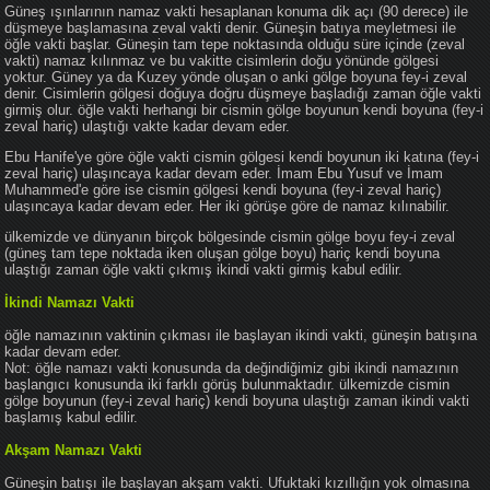
Güneş ışınlarının namaz vakti hesaplanan konuma dik açı (90 derece) ile
düşmeye başlamasına zeval vakti denir. Güneşin batıya meyletmesi ile
öğle vakti başlar. Güneşin tam tepe noktasında olduğu süre içinde (zeval
vakti) namaz kılınmaz ve bu vakitte cisimlerin doğu yönünde gölgesi
yoktur. Güney ya da Kuzey yönde oluşan o anki gölge boyuna fey-i zeval
denir. Cisimlerin gölgesi doğuya doğru düşmeye başladığı zaman öğle vakti
girmiş olur. öğle vakti herhangi bir cismin gölge boyunun kendi boyuna (fey-i
zeval hariç) ulaştığı vakte kadar devam eder.
Ebu Hanife'ye göre öğle vakti cismin gölgesi kendi boyunun iki katına (fey-i
zeval hariç) ulaşıncaya kadar devam eder. İmam Ebu Yusuf ve İmam
Muhammed'e göre ise cismin gölgesi kendi boyuna (fey-i zeval hariç)
ulaşıncaya kadar devam eder. Her iki görüşe göre de namaz kılınabilir.
ülkemizde ve dünyanın birçok bölgesinde cismin gölge boyu fey-i zeval
(güneş tam tepe noktada iken oluşan gölge boyu) hariç kendi boyuna
ulaştığı zaman öğle vakti çıkmış ikindi vakti girmiş kabul edilir.
İkindi Namazı Vakti
öğle namazının vaktinin çıkması ile başlayan ikindi vakti, güneşin batışına
kadar devam eder.
Not: öğle namazı vakti konusunda da değindiğimiz gibi ikindi namazının
başlangıcı konusunda iki farklı görüş bulunmaktadır. ülkemizde cismin
gölge boyunun (fey-i zeval hariç) kendi boyuna ulaştığı zaman ikindi vakti
başlamış kabul edilir.
Akşam Namazı Vakti
Güneşin batışı ile başlayan akşam vakti. Ufuktaki kızıllığın yok olmasına