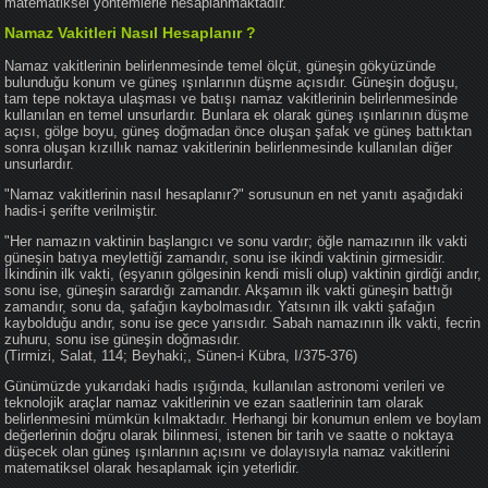
matematiksel yöntemlerle hesaplanmaktadır.
Namaz Vakitleri Nasıl Hesaplanır ?
Namaz vakitlerinin belirlenmesinde temel ölçüt, güneşin gökyüzünde
bulunduğu konum ve güneş ışınlarının düşme açısıdır. Güneşin doğuşu,
tam tepe noktaya ulaşması ve batışı namaz vakitlerinin belirlenmesinde
kullanılan en temel unsurlardır. Bunlara ek olarak güneş ışınlarının düşme
açısı, gölge boyu, güneş doğmadan önce oluşan şafak ve güneş battıktan
sonra oluşan kızıllık namaz vakitlerinin belirlenmesinde kullanılan diğer
unsurlardır.
"Namaz vakitlerinin nasıl hesaplanır?" sorusunun en net yanıtı aşağıdaki
hadis-i şerifte verilmiştir.
"Her namazın vaktinin başlangıcı ve sonu vardır; öğle namazının ilk vakti
güneşin batıya meylettiği zamandır, sonu ise ikindi vaktinin girmesidir.
İkindinin ilk vakti, (eşyanın gölgesinin kendi misli olup) vaktinin girdiği andır,
sonu ise, güneşin sarardığı zamandır. Akşamın ilk vakti güneşin battığı
zamandır, sonu da, şafağın kaybolmasıdır. Yatsının ilk vakti şafağın
kaybolduğu andır, sonu ise gece yarısıdır. Sabah namazının ilk vakti, fecrin
zuhuru, sonu ise güneşin doğmasıdır.
(Tirmizi, Salat, 114; Beyhaki;, Sünen-i Kübra, I/375-376)
Günümüzde yukarıdaki hadis ışığında, kullanılan astronomi verileri ve
teknolojik araçlar namaz vakitlerinin ve ezan saatlerinin tam olarak
belirlenmesini mümkün kılmaktadır. Herhangi bir konumun enlem ve boylam
değerlerinin doğru olarak bilinmesi, istenen bir tarih ve saatte o noktaya
düşecek olan güneş ışınlarının açısını ve dolayısıyla namaz vakitlerini
matematiksel olarak hesaplamak için yeterlidir.