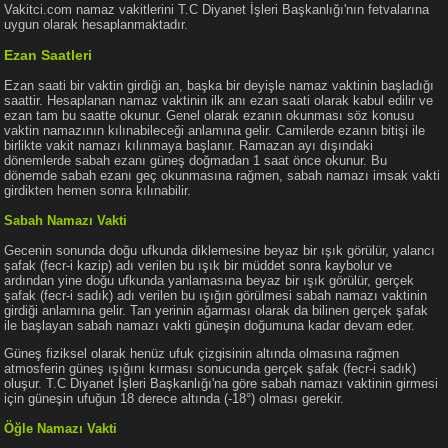
Vakitci.com namaz vakitlerini T.C Diyanet İşleri Başkanlığı'nın fetvalarına
uygun olarak hesaplanmaktadır.
Ezan Saatleri
Ezan saati bir vaktin girdiği an, başka bir deyişle namaz vaktinin başladığı
saattir. Hesaplanan namaz vaktinin ilk anı ezan saati olarak kabul edilir ve
ezan tam bu saatte okunur. Genel olarak ezanın okunması söz konusu
vaktin namazının kılınabileceği anlamına gelir. Camilerde ezanın bitişi ile
birlikte vakit namazı kılınmaya başlanır. Ramazan ayı dışındaki
dönemlerde sabah ezanı güneş doğmadan 1 saat önce okunur. Bu
dönemde sabah ezanı geç okunmasına rağmen, sabah namazı imsak vakti
girdikten hemen sonra kılınabilir.
Sabah Namazı Vakti
Gecenin sonunda doğu ufkunda diklemesine beyaz bir ışık görülür, yalancı
şafak (fecr-i kazip) adı verilen bu ışık bir müddet sonra kaybolur ve
ardından yine doğu ufkunda yanlamasına beyaz bir ışık görülür, gerçek
şafak (fecr-i sadık) adı verilen bu ışığın görülmesi sabah namazı vaktinin
girdiği anlamına gelir. Tan yerinin ağarması olarak da bilinen gerçek şafak
ile başlayan sabah namazı vakti güneşin doğumuna kadar devam eder.
Güneş fiziksel olarak henüz ufuk çizgisinin altında olmasına rağmen
atmosferin güneş ışığını kırması sonucunda gerçek şafak (fecr-i sadık)
oluşur. T.C Diyanet İşleri Başkanlığı'na göre sabah namazı vaktinin girmesi
için güneşin ufuğun 18 derece altında (-18°) olması gerekir.
Öğle Namazı Vakti