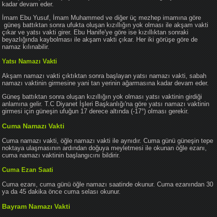
kadar devam eder.
İmam Ebu Yusuf, İmam Muhammed ve diğer üç mezhep imamına göre
güneş battıktan sonra ufukta oluşan kızıllığın yok olması ile akşam vakti
çıkar ve yatsı vakti girer. Ebu Hanife'ye göre ise kızıllıktan sonraki
beyazlığında kaybolması ile akşam vakti çıkar. Her iki görüşe göre de
namaz kılınabilir.
Yatsı Namazı Vakti
Akşam namazı vakti çıktıktan sonra başlayan yatsı namazı vakti, sabah
namazı vaktinin girmesine yani tan yerinin ağarmasına kadar devam eder.
Güneş battıktan sonra oluşan kızıllığın yok olması yatsı vaktinin girdiği
anlamına gelir. T.C Diyanet İşleri Başkanlığı'na göre yatsı namazı vaktinin
girmesi için güneşin ufuğun 17 derece altında (-17°) olması gerekir.
Cuma Namazı Vakti
Cuma namazı vakti, öğle namazı vakti ile aynıdır. Cuma günü güneşin tepe
noktaya ulaşmasının ardından doğuya meyletmesi ile okunan öğle ezanı,
cuma namazı vaktinin başlangıcını bildirir.
Cuma Ezan Saati
Cuma ezanı, cuma günü öğle namazı saatinde okunur. Cuma ezanından 30
ya da 45 dakika önce cuma selası okunur.
Bayram Namazı Vakti