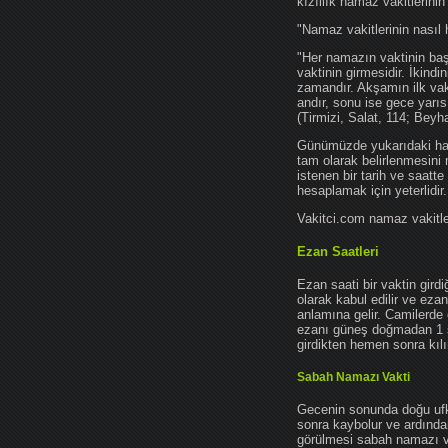
kızıllık namaz vakitlerinin
"Namaz vakitlerinin nasıl 
"Her namazın vaktinin başl
vaktinin girmesidir. İkindi
zamandır. Akşamın ilk vak
andır, sonu ise gece yarıs
(Tirmizi, Salat, 114; Beyh
Günümüzde yukarıdaki hadis
tam olarak belirlenmesini
istenen bir tarih ve saatt
hesaplamak için yeterlidir.
Vakitci.com namaz vakitler
Ezan Saatleri
Ezan saati bir vaktin gird
olarak kabul edilir ve ez
anlamına gelir. Camilerde 
ezanı güneş doğmadan 1 
girdikten hemen sonra kılın
Sabah Namazı Vakti
Gecenin sonunda doğu ufkun
sonra kaybolur ve ardından
görülmesi sabah namazı vak