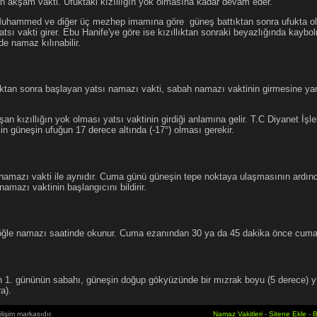
an akşam vakti. Ufuktaki kızıllığın yok olmasına kadar devam eder.
hammed ve diğer üç mezhep imamına göre güneş battıktan sonra ufukta oluş
atsı vakti girer. Ebu Hanife'ye göre ise kızıllıktan sonraki beyazlığında kaybo
de namaz kılınabilir.
tan sonra başlayan yatsı namazı vakti, sabah namazı vaktinin girmesine yan
an kızıllığın yok olması yatsı vaktinin girdiği anlamına gelir. T.C Diyanet İşle
in güneşin ufuğun 17 derece altında (-17°) olması gerekir.
namazı vakti ile aynıdır. Cuma günü güneşin tepe noktaya ulaşmasının ardın
mazı vaktinin başlangıcını bildirir.
le namazı saatinde okunur. Cuma ezanından 30 ya da 45 dakika önce cuma 
1. gününün sabahı, güneşin doğup gökyüzünde bir mızrak boyu (5 derece) 
a).
lişim markasıdır.
Namaz Vakitleri
-
Sitene Ekle
-
B