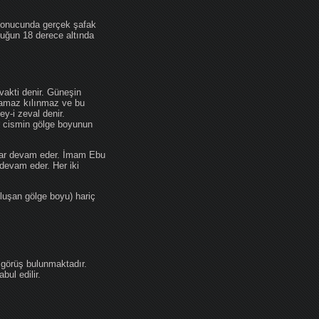
 sonucunda gerçek şafak
ufuğun 18 derece altında
akti denir. Güneşin
 namaz kılınmaz ve bu
y-i zeval denir.
ir cismin gölge boyunun
kadar devam eder. İmam Ebu
devam eder. Her iki
luşan gölge boyu) hariç
 görüş bulunmaktadır.
ul edilir.