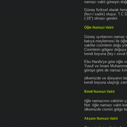
namazı vakti güneşin do
Güneş fiziksel olarak hen
(fecr-i sadık) oluşur. T.C
(-18°) olması gerekir.
Öğle Namazı Vakti
Güneş ışınlarının namaz 
batıya meyletmesi ile öğl
vakitte cisimlerin doğu y
Cisimlerin gölgesi doğuya
kendi boyuna (fey-i zeval 
Ebu Hanife'ye göre öğle v
Yusuf ve İmam Muhammed'e 
görüşe göre de namaz kılın
ülkemizde ve dünyanın bir
kendi boyuna ulaştığı zama
İkindi Namazı Vakti
öğle namazının vaktinin ç
Not: öğle namazı vakti ko
ülkemizde cismin gölge boy
Akşam Namazı Vakti