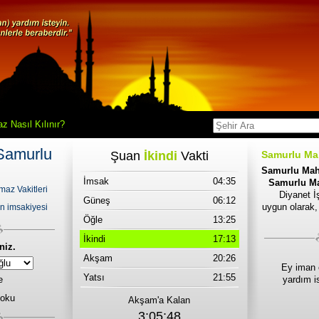
z Nasıl Kılınır?
 Samurlu
Şuan
İkindi
Vakti
Samurlu Mah
Samurlu Maha
İmsak
04:35
Samurlu Mah
az Vakitleri
Diyanet İş
Güneş
06:12
uygun olarak,
n imsakiyesi
Öğle
13:25
İkindi
17:13
niz.
Akşam
20:26
Ey iman 
Yatsı
21:55
e
yardım i
 oku
Akşam'a Kalan
3:05:48