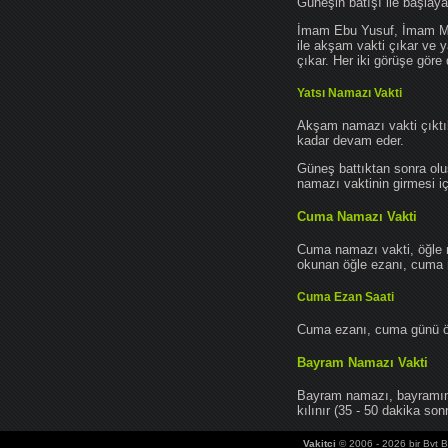
Güneşin batışı ile başlay
İmam Ebu Yusuf, İmam Mu
ile akşam vakti çıkar ve y
çıkar. Her iki görüşe göre 
Yatsı Namazı Vakti
Akşam namazı vakti çıktık
kadar devam eder.
Güneş battıktan sonra oluş
namazı vaktinin girmesi iç
Cuma Namazı Vakti
Cuma namazı vakti, öğle 
okunan öğle ezanı, cuma na
Cuma Ezan Saati
Cuma ezanı, cuma günü öğ
Bayram Namazı Vakti
Bayram namazı, bayramın 
kılınır (35 - 50 dakika sonr
Vakitci
© 2006 - 2026 bir Bvt Bi