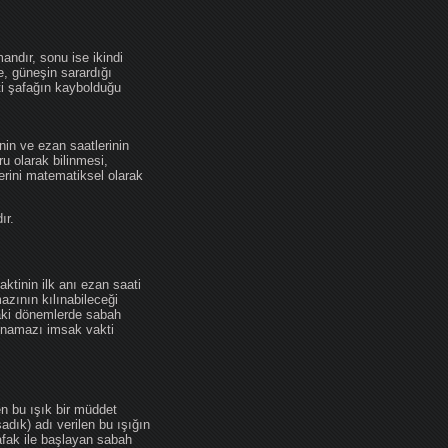
andır, sonu ise ikindi
se, güneşin sarardığı
ti şafağın kaybolduğu
nin ve ezan saatlerinin
u olarak bilinmesi,
erini matematiksel olarak
ır.
ktinin ilk anı ezan saati
zının kılınabileceği
daki dönemlerde sabah
namazı imsak vakti
en bu ışık bir müddet
adık) adı verilen bu ışığın
afak ile başlayan sabah