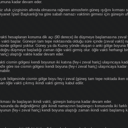
ğumuna kadar devam eder.
üz ufuk çizgisinin altında olmasına rağmen atmosferin güneş ışığını kırması
 Diyanet İşleri Başkanlığı'na göre sabah namazı vaktinin girmesi için güneşin 
vakti hesaplanan konuma dik açı (90 derece) ile düşmeye başlamasına zeval v
e vakti başlar. Güneşin tam tepe noktasında olduğu süre içinde (zeval vakti)
önünde gölgesi yoktur. Güney ya da Kuzey yönde oluşan o anki gölge boyuna fe
 doğru düşmeye başladığı zaman öğle vakti girmiş olur. öğle vakti herhangi b
hariç) ulaştığı vakte kadar devam eder.
akti cismin gölgesi kendi boyunun iki katına (fey-i zeval hariç) ulaşıncaya 
göre ise cismin gölgesi kendi boyuna (fey-i zeval hariç) ulaşıncaya kadar 
abilir.
çok bölgesinde cismin gölge boyu fey-i zeval (güneş tam tepe noktada iken o
n öğle vakti çıkmış ikindi vakti girmiş kabul edilir.
ıkması ile başlayan ikindi vakti, güneşin batışına kadar devam eder.
nusunda da değindiğimiz gibi ikindi namazının başlangıcı konusunda iki farklı
unun (fey-i zeval hariç) kendi boyuna ulaştığı zaman ikindi vakti başlamış kab