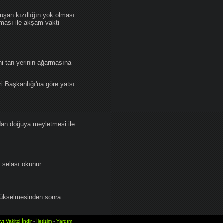
an kızıllığın yok olması
lması ile akşam vakti
i tan yerinin ağarmasına
ri Başkanlığı'na göre yatsı
dan doğuya meyletmesi ile
selası okunur.
yükselmesinden sonra
vt Vakitci İndir
-
İletişim
-
Yardım