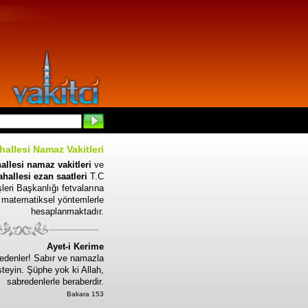
allesi Namaz Vakitleri
llesi namaz vakitleri
ve
allesi ezan saatleri
T.C
leri Başkanlığı fetvalarına
 matematiksel yöntemlerle
hesaplanmaktadır.
Ayet-i Kerime
edenler! Sabır ve namazla
steyin. Şüphe yok ki Allah,
sabredenlerle beraberdir.
Bakara 153