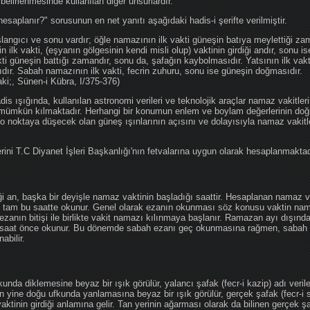
 belirlenmesinde kullanılan diğer unsurlardır.
hesaplanır?" sorusunun en net yanıtı aşağıdaki hadis-i şerifte verilmiştir.
angıcı ve sonu vardır; öğle namazının ilk vakti güneşin batıya meylettiği zam
nin ilk vakti, (eşyanın gölgesinin kendi misli olup) vaktinin girdiği andır, sonu i
ti güneşin battığı zamandır, sonu da, şafağın kaybolmasıdır. Yatsının ilk vak
ıdır. Sabah namazının ilk vakti, fecrin zuhuru, sonu ise güneşin doğmasıdır.
aki;, Sünen-i Kübra, I/375-376)
 ışığında, kullanılan astronomi verileri ve teknolojik araçlar namaz vakitleri
 mümkün kılmaktadır. Herhangi bir konumun enlem ve boylam değerlerinin doğr
e o noktaya düşecek olan güneş ışınlarının açısını ve dolayısıyla namaz vakitl
ini T.C Diyanet İşleri Başkanlığı'nın fetvalarına uygun olarak hesaplanmaktad
iği an, başka bir deyişle namaz vaktinin başladığı saattir. Hesaplanan namaz va
an tam bu saatte okunur. Genel olarak ezanın okunması söz konusu vaktin nama
ezanın bitişi ile birlikte vakit namazı kılınmaya başlanır. Ramazan ayı dışın
saat önce okunur. Bu dönemde sabah ezanı geç okunmasına rağmen, sabah 
abilir.
da diklemesine beyaz bir ışık görülür, yalancı şafak (fecr-i kazip) adı veril
 yine doğu ufkunda yanlamasına beyaz bir ışık görülür, gerçek şafak (fecr-i s
tinin girdiği anlamına gelir. Tan yerinin ağarması olarak da bilinen gerçek ş