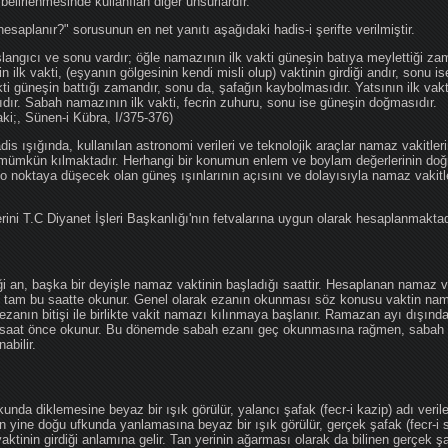
 belirlenmesinde kullanılan diğer unsurlardır.
hesaplanır?" sorusunun en net yanıtı aşağıdaki hadis-i şerifte verilmiştir.
angıcı ve sonu vardır; öğle namazının ilk vakti güneşin batıya meylettiği zam
nin ilk vakti, (eşyanın gölgesinin kendi misli olup) vaktinin girdiği andır, sonu i
ti güneşin battığı zamandır, sonu da, şafağın kaybolmasıdır. Yatsının ilk vak
ıdır. Sabah namazının ilk vakti, fecrin zuhuru, sonu ise güneşin doğmasıdır.
aki;, Sünen-i Kübra, I/375-376)
 ışığında, kullanılan astronomi verileri ve teknolojik araçlar namaz vakitleri
 mümkün kılmaktadır. Herhangi bir konumun enlem ve boylam değerlerinin doğr
e o noktaya düşecek olan güneş ışınlarının açısını ve dolayısıyla namaz vakitl
ini T.C Diyanet İşleri Başkanlığı'nın fetvalarına uygun olarak hesaplanmaktad
iği an, başka bir deyişle namaz vaktinin başladığı saattir. Hesaplanan namaz va
an tam bu saatte okunur. Genel olarak ezanın okunması söz konusu vaktin nama
ezanın bitişi ile birlikte vakit namazı kılınmaya başlanır. Ramazan ayı dışın
saat önce okunur. Bu dönemde sabah ezanı geç okunmasına rağmen, sabah 
abilir.
da diklemesine beyaz bir ışık görülür, yalancı şafak (fecr-i kazip) adı veril
 yine doğu ufkunda yanlamasına beyaz bir ışık görülür, gerçek şafak (fecr-i s
tinin girdiği anlamına gelir. Tan yerinin ağarması olarak da bilinen gerçek ş