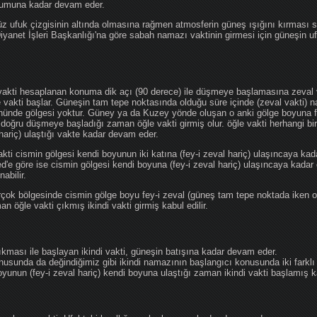
ğumuna kadar devam eder.
üz ufuk çizgisinin altında olmasına rağmen atmosferin güneş ışığını kırması
 Diyanet İşleri Başkanlığı'na göre sabah namazı vaktinin girmesi için güneşin 
vakti hesaplanan konuma dik açı (90 derece) ile düşmeye başlamasına zeval v
e vakti başlar. Güneşin tam tepe noktasında olduğu süre içinde (zeval vakti)
önünde gölgesi yoktur. Güney ya da Kuzey yönde oluşan o anki gölge boyuna fe
 doğru düşmeye başladığı zaman öğle vakti girmiş olur. öğle vakti herhangi b
hariç) ulaştığı vakte kadar devam eder.
akti cismin gölgesi kendi boyunun iki katına (fey-i zeval hariç) ulaşıncaya 
göre ise cismin gölgesi kendi boyuna (fey-i zeval hariç) ulaşıncaya kadar 
abilir.
çok bölgesinde cismin gölge boyu fey-i zeval (güneş tam tepe noktada iken o
n öğle vakti çıkmış ikindi vakti girmiş kabul edilir.
ıkması ile başlayan ikindi vakti, güneşin batışına kadar devam eder.
nusunda da değindiğimiz gibi ikindi namazının başlangıcı konusunda iki farklı
unun (fey-i zeval hariç) kendi boyuna ulaştığı zaman ikindi vakti başlamış kab