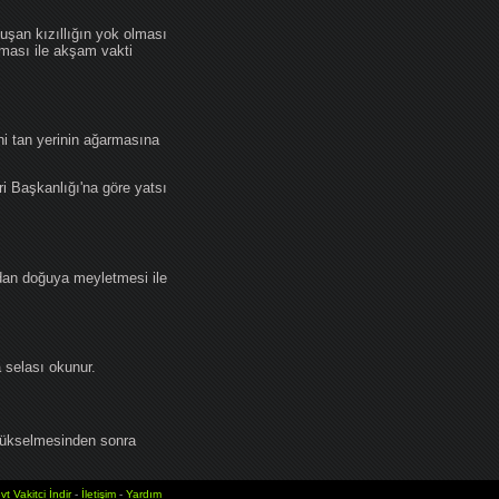
an kızıllığın yok olması
lması ile akşam vakti
i tan yerinin ağarmasına
ri Başkanlığı'na göre yatsı
dan doğuya meyletmesi ile
selası okunur.
yükselmesinden sonra
vt Vakitci İndir
-
İletişim
-
Yardım