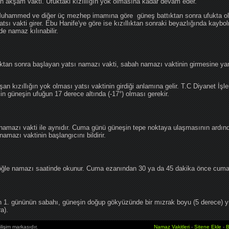
an akşam vakti. Ufuktaki kızıllığın yok olmasına kadar devam eder.
hammed ve diğer üç mezhep imamına göre güneş battıktan sonra ufukta oluş
atsı vakti girer. Ebu Hanife'ye göre ise kızıllıktan sonraki beyazlığında kaybo
de namaz kılınabilir.
tan sonra başlayan yatsı namazı vakti, sabah namazı vaktinin girmesine yan
an kızıllığın yok olması yatsı vaktinin girdiği anlamına gelir. T.C Diyanet İşle
in güneşin ufuğun 17 derece altında (-17°) olması gerekir.
namazı vakti ile aynıdır. Cuma günü güneşin tepe noktaya ulaşmasının ardın
mazı vaktinin başlangıcını bildirir.
le namazı saatinde okunur. Cuma ezanından 30 ya da 45 dakika önce cuma 
1. gününün sabahı, güneşin doğup gökyüzünde bir mızrak boyu (5 derece) 
a).
lişim markasıdır.
Namaz Vakitleri
-
Sitene Ekle
-
B