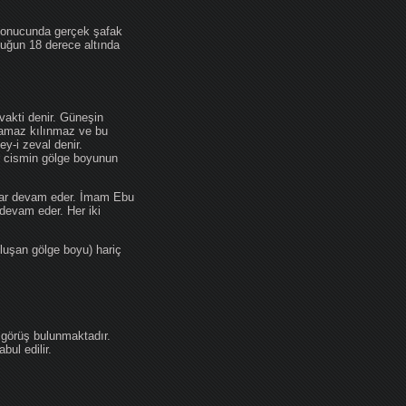
 sonucunda gerçek şafak
ufuğun 18 derece altında
akti denir. Güneşin
 namaz kılınmaz ve bu
y-i zeval denir.
ir cismin gölge boyunun
kadar devam eder. İmam Ebu
devam eder. Her iki
luşan gölge boyu) hariç
 görüş bulunmaktadır.
ul edilir.