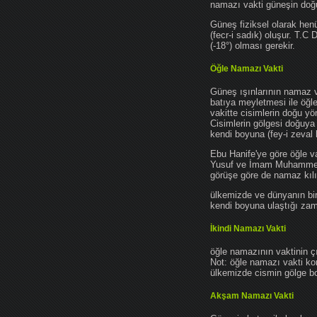
namazı vakti güneşin do
Güneş fiziksel olarak hen
(fecr-i sadık) oluşur. T.C
(-18°) olması gerekir.
Öğle Namazı Vakti
Güneş ışınlarının namaz 
batıya meyletmesi ile öğl
vakitte cisimlerin doğu y
Cisimlerin gölgesi doğuya
kendi boyuna (fey-i zeval 
Ebu Hanife'ye göre öğle v
Yusuf ve İmam Muhammed'e 
görüşe göre de namaz kılın
ülkemizde ve dünyanın bir
kendi boyuna ulaştığı zama
İkindi Namazı Vakti
öğle namazının vaktinin ç
Not: öğle namazı vakti ko
ülkemizde cismin gölge boy
Akşam Namazı Vakti