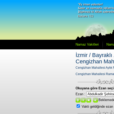
Namaz Vakitleri
Nama
İzmir / Bayraklı 
Cengizhan Maha
Cengizhan Mahallesi Aylık 
Cengizhan Mahallesi Rama
Okuyana göre Ezan seçi
Ezan :
Beklemed
Vakti geldiğinde ezan