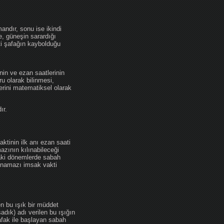
andır, sonu ise ikindi
se, güneşin sarardığı
ti şafağın kaybolduğu
nin ve ezan saatlerinin
u olarak bilinmesi,
erini matematiksel olarak
ır.
ktinin ilk anı ezan saati
zının kılınabileceği
daki dönemlerde sabah
namazı imsak vakti
en bu ışık bir müddet
adık) adı verilen bu ışığın
afak ile başlayan sabah