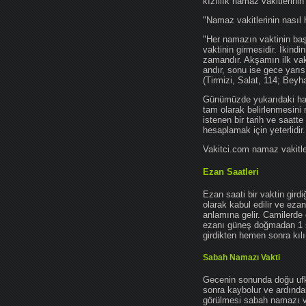
kızıllık namaz vakitlerinin
"Namaz vakitlerinin nasıl 
"Her namazın vaktinin başl
vaktinin girmesidir. İkindi
zamandır. Akşamın ilk vak
andır, sonu ise gece yarıs
(Tirmizi, Salat, 114; Beyh
Günümüzde yukarıdaki hadis
tam olarak belirlenmesini
istenen bir tarih ve saatt
hesaplamak için yeterlidir.
Vakitci.com namaz vakitler
Ezan Saatleri
Ezan saati bir vaktin gird
olarak kabul edilir ve ez
anlamına gelir. Camilerde 
ezanı güneş doğmadan 1 
girdikten hemen sonra kılın
Sabah Namazı Vakti
Gecenin sonunda doğu ufkun
sonra kaybolur ve ardından
görülmesi sabah namazı vak