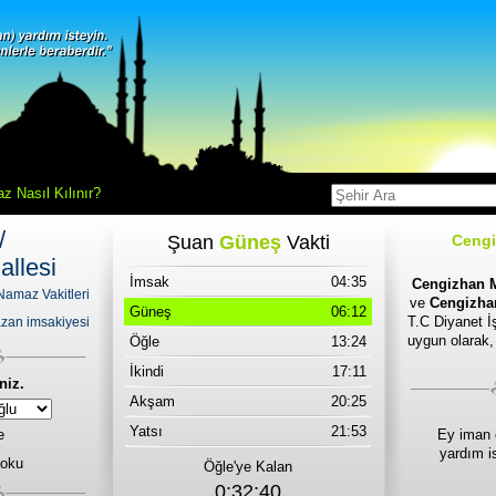
z Nasıl Kılınır?
/
Şuan
Güneş
Vakti
Cengi
llesi
İmsak
04:35
Cengizhan M
Namaz Vakitleri
ve
Cengizhan
Güneş
06:12
T.C Diyanet İş
zan imsakiyesi
uygun olarak,
Öğle
13:24
İkindi
17:11
niz.
Akşam
20:25
Yatsı
21:53
e
Ey iman 
yardım i
 oku
Öğle'ye Kalan
0:32:40