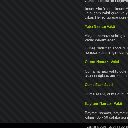
Güneşin batışı ile başlay
İmam Ebu Yusuf, İmam Mu
ile akşam vakti çıkar ve y
çıkar. Her iki görüşe göre 
Yatsı Namazı Vakti
Akşam namazı vakti çıktık
kadar devam eder.
Güneş battıktan sonra oluş
namazı vaktinin girmesi iç
Cuma Namazı Vakti
Cuma namazı vakti, öğle 
okunan öğle ezanı, cuma na
Cuma Ezan Saati
Cuma ezanı, cuma günü öğ
Bayram Namazı Vakti
Bayram namazı, bayramın 
kılınır (35 - 50 dakika sonr
Vakitci
© 2006 - 2026 bir Bvt Bi