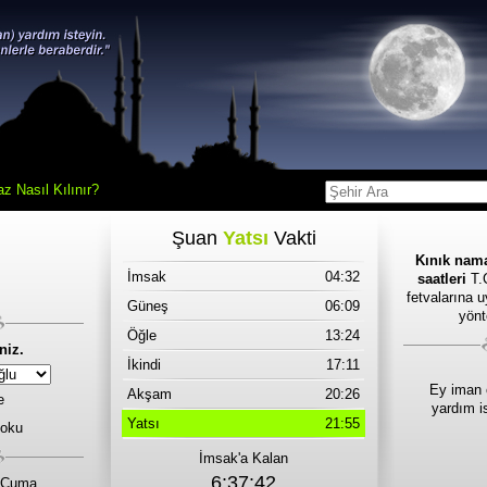
z Nasıl Kılınır?
Şuan
Yatsı
Vakti
Kınık nama
İmsak
04:32
saatleri
T.C
fetvalarına 
Güneş
06:09
yönt
Öğle
13:24
niz.
İkindi
17:11
Ey iman 
Akşam
20:26
e
yardım i
Yatsı
21:55
 oku
İmsak'a Kalan
6:37:42
 Cuma