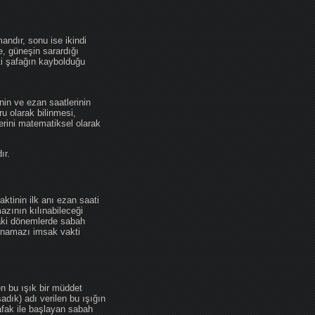
andır, sonu ise ikindi
se, güneşin sarardığı
ti şafağın kaybolduğu
nin ve ezan saatlerinin
u olarak bilinmesi,
erini matematiksel olarak
ır.
ktinin ilk anı ezan saati
zının kılınabileceği
daki dönemlerde sabah
namazı imsak vakti
en bu ışık bir müddet
adık) adı verilen bu ışığın
afak ile başlayan sabah