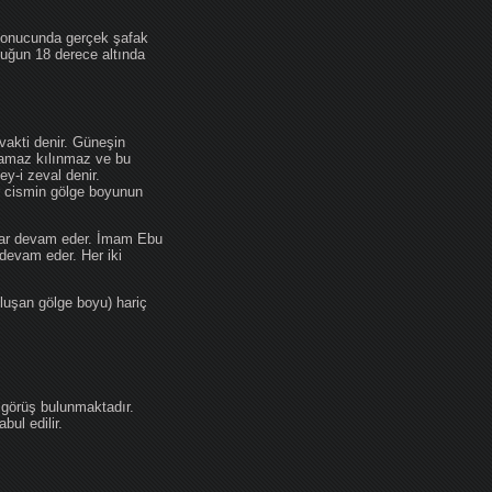
 sonucunda gerçek şafak
ufuğun 18 derece altında
akti denir. Güneşin
 namaz kılınmaz ve bu
y-i zeval denir.
ir cismin gölge boyunun
kadar devam eder. İmam Ebu
devam eder. Her iki
luşan gölge boyu) hariç
 görüş bulunmaktadır.
ul edilir.