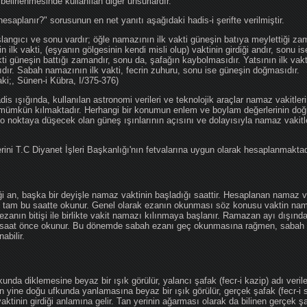
 belirlenmesinde kullanılan diğer unsurlardır.
hesaplanır?" sorusunun en net yanıtı aşağıdaki hadis-i şerifte verilmiştir.
angıcı ve sonu vardır; öğle namazının ilk vakti güneşin batıya meylettiği zam
nin ilk vakti, (eşyanın gölgesinin kendi misli olup) vaktinin girdiği andır, sonu i
ti güneşin battığı zamandır, sonu da, şafağın kaybolmasıdır. Yatsının ilk vak
ıdır. Sabah namazının ilk vakti, fecrin zuhuru, sonu ise güneşin doğmasıdır.
aki;, Sünen-i Kübra, I/375-376)
 ışığında, kullanılan astronomi verileri ve teknolojik araçlar namaz vakitleri
 mümkün kılmaktadır. Herhangi bir konumun enlem ve boylam değerlerinin doğr
e o noktaya düşecek olan güneş ışınlarının açısını ve dolayısıyla namaz vakitl
ini T.C Diyanet İşleri Başkanlığı'nın fetvalarına uygun olarak hesaplanmaktad
iği an, başka bir deyişle namaz vaktinin başladığı saattir. Hesaplanan namaz va
an tam bu saatte okunur. Genel olarak ezanın okunması söz konusu vaktin nama
ezanın bitişi ile birlikte vakit namazı kılınmaya başlanır. Ramazan ayı dışın
saat önce okunur. Bu dönemde sabah ezanı geç okunmasına rağmen, sabah 
abilir.
da diklemesine beyaz bir ışık görülür, yalancı şafak (fecr-i kazip) adı veril
 yine doğu ufkunda yanlamasına beyaz bir ışık görülür, gerçek şafak (fecr-i s
tinin girdiği anlamına gelir. Tan yerinin ağarması olarak da bilinen gerçek ş