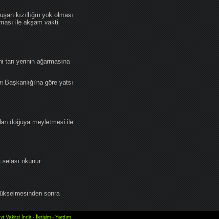
an kızıllığın yok olması
lması ile akşam vakti
i tan yerinin ağarmasına
ri Başkanlığı'na göre yatsı
dan doğuya meyletmesi ile
selası okunur.
yükselmesinden sonra
vt Vakitci İndir
-
İletişim
-
Yardım