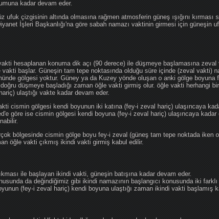
ğumuna kadar devam eder.
üz ufuk çizgisinin altında olmasına rağmen atmosferin güneş ışığını kırması
 Diyanet İşleri Başkanlığı'na göre sabah namazı vaktinin girmesi için güneşin 
vakti hesaplanan konuma dik açı (90 derece) ile düşmeye başlamasına zeval v
e vakti başlar. Güneşin tam tepe noktasında olduğu süre içinde (zeval vakti)
önünde gölgesi yoktur. Güney ya da Kuzey yönde oluşan o anki gölge boyuna fe
 doğru düşmeye başladığı zaman öğle vakti girmiş olur. öğle vakti herhangi b
hariç) ulaştığı vakte kadar devam eder.
akti cismin gölgesi kendi boyunun iki katına (fey-i zeval hariç) ulaşıncaya 
göre ise cismin gölgesi kendi boyuna (fey-i zeval hariç) ulaşıncaya kadar 
abilir.
çok bölgesinde cismin gölge boyu fey-i zeval (güneş tam tepe noktada iken o
n öğle vakti çıkmış ikindi vakti girmiş kabul edilir.
ıkması ile başlayan ikindi vakti, güneşin batışına kadar devam eder.
nusunda da değindiğimiz gibi ikindi namazının başlangıcı konusunda iki farklı
unun (fey-i zeval hariç) kendi boyuna ulaştığı zaman ikindi vakti başlamış kab