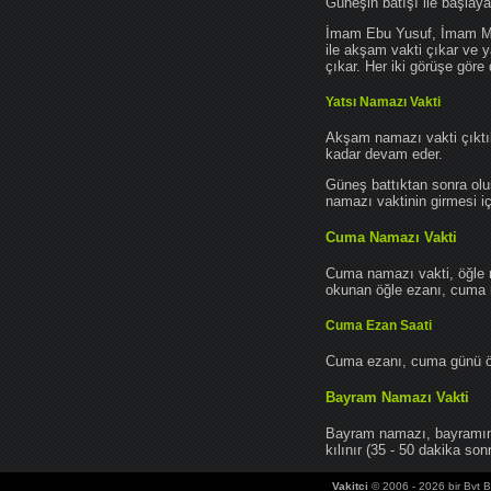
Güneşin batışı ile başlay
İmam Ebu Yusuf, İmam Mu
ile akşam vakti çıkar ve y
çıkar. Her iki görüşe göre 
Yatsı Namazı Vakti
Akşam namazı vakti çıktık
kadar devam eder.
Güneş battıktan sonra oluş
namazı vaktinin girmesi iç
Cuma Namazı Vakti
Cuma namazı vakti, öğle 
okunan öğle ezanı, cuma na
Cuma Ezan Saati
Cuma ezanı, cuma günü öğ
Bayram Namazı Vakti
Bayram namazı, bayramın 
kılınır (35 - 50 dakika sonr
Vakitci
© 2006 - 2026 bir Bvt Bi