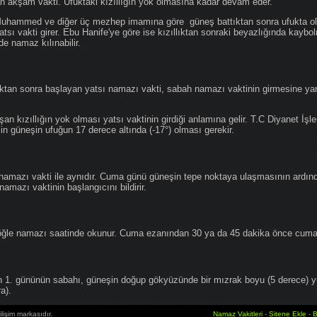
an akşam vakti. Ufuktaki kızıllığın yok olmasına kadar devam eder.
hammed ve diğer üç mezhep imamına göre güneş battıktan sonra ufukta oluş
atsı vakti girer. Ebu Hanife'ye göre ise kızıllıktan sonraki beyazlığında kaybo
de namaz kılınabilir.
tan sonra başlayan yatsı namazı vakti, sabah namazı vaktinin girmesine yan
an kızıllığın yok olması yatsı vaktinin girdiği anlamına gelir. T.C Diyanet İşle
in güneşin ufuğun 17 derece altında (-17°) olması gerekir.
namazı vakti ile aynıdır. Cuma günü güneşin tepe noktaya ulaşmasının ardın
mazı vaktinin başlangıcını bildirir.
le namazı saatinde okunur. Cuma ezanından 30 ya da 45 dakika önce cuma 
1. gününün sabahı, güneşin doğup gökyüzünde bir mızrak boyu (5 derece) 
a).
lişim markasıdır.
Namaz Vakitleri
-
Sitene Ekle
-
B