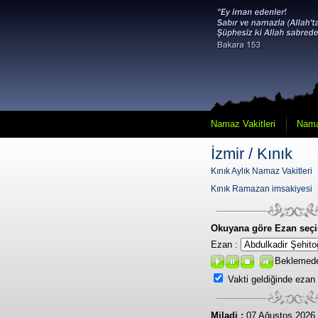
Namaz Vakitleri
Nama
İzmir / Kınık
Kınık Aylık Namaz Vakitleri
Kınık Ramazan imsakiyesi
Okuyana göre Ezan seçi
Ezan :
Beklemed
Vakti geldiğinde ezan
Miladi :
07 Ağustos 2026