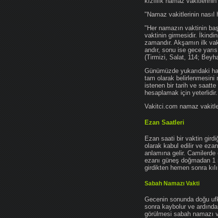
kızıllık namaz vakitlerinin
"Namaz vakitlerinin nasıl 
"Her namazın vaktinin başl
vaktinin girmesidir. İkindi
zamandır. Akşamın ilk vak
andır, sonu ise gece yarıs
(Tirmizi, Salat, 114; Beyh
Günümüzde yukarıdaki hadis
tam olarak belirlenmesini
istenen bir tarih ve saatt
hesaplamak için yeterlidir.
Vakitci.com namaz vakitler
Ezan Saatleri
Ezan saati bir vaktin gird
olarak kabul edilir ve ez
anlamına gelir. Camilerde 
ezanı güneş doğmadan 1 
girdikten hemen sonra kılın
Sabah Namazı Vakti
Gecenin sonunda doğu ufkun
sonra kaybolur ve ardından
görülmesi sabah namazı vak