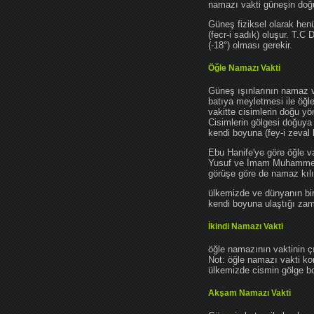
namazı vakti güneşin do
Güneş fiziksel olarak hen
(fecr-i sadık) oluşur. T.C
(-18°) olması gerekir.
Öğle Namazı Vakti
Güneş ışınlarının namaz 
batıya meyletmesi ile öğl
vakitte cisimlerin doğu y
Cisimlerin gölgesi doğuya
kendi boyuna (fey-i zeval 
Ebu Hanife'ye göre öğle v
Yusuf ve İmam Muhammed'e 
görüşe göre de namaz kılın
ülkemizde ve dünyanın bir
kendi boyuna ulaştığı zama
İkindi Namazı Vakti
öğle namazının vaktinin ç
Not: öğle namazı vakti ko
ülkemizde cismin gölge boy
Akşam Namazı Vakti