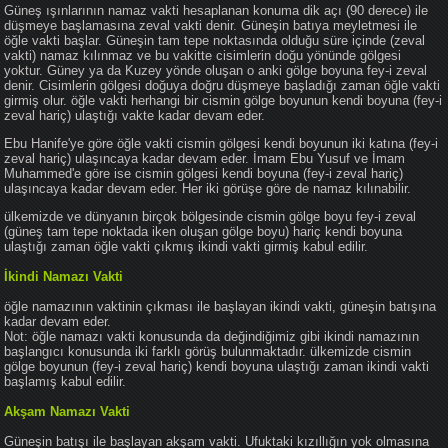
Güneş ışınlarının namaz vakti hesaplanan konuma dik açı (90 derece) ile
düşmeye başlamasına zeval vakti denir. Güneşin batıya meyletmesi ile
öğle vakti başlar. Güneşin tam tepe noktasında olduğu süre içinde (zeval
vakti) namaz kılınmaz ve bu vakitte cisimlerin doğu yönünde gölgesi
yoktur. Güney ya da Kuzey yönde oluşan o anki gölge boyuna fey-i zeval
denir. Cisimlerin gölgesi doğuya doğru düşmeye başladığı zaman öğle vakti
girmiş olur. öğle vakti herhangi bir cismin gölge boyunun kendi boyuna (fey-i
zeval hariç) ulaştığı vakte kadar devam eder.
Ebu Hanife'ye göre öğle vakti cismin gölgesi kendi boyunun iki katına (fey-i
zeval hariç) ulaşıncaya kadar devam eder. İmam Ebu Yusuf ve İmam
Muhammed'e göre ise cismin gölgesi kendi boyuna (fey-i zeval hariç)
ulaşıncaya kadar devam eder. Her iki görüşe göre de namaz kılınabilir.
ülkemizde ve dünyanın birçok bölgesinde cismin gölge boyu fey-i zeval
(güneş tam tepe noktada iken oluşan gölge boyu) hariç kendi boyuna
ulaştığı zaman öğle vakti çıkmış ikindi vakti girmiş kabul edilir.
İkindi Namazı Vakti
öğle namazının vaktinin çıkması ile başlayan ikindi vakti, güneşin batışına
kadar devam eder.
Not: öğle namazı vakti konusunda da değindiğimiz gibi ikindi namazının
başlangıcı konusunda iki farklı görüş bulunmaktadır. ülkemizde cismin
gölge boyunun (fey-i zeval hariç) kendi boyuna ulaştığı zaman ikindi vakti
başlamış kabul edilir.
Akşam Namazı Vakti
Güneşin batışı ile başlayan akşam vakti. Ufuktaki kızıllığın yok olmasına