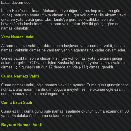
kadar devam eder.
İmam Ebu Yusuf, İmam Muhammed ve diğer üç mezhep imamına göre
güneş battıktan sonra ufukta oluşan kızıllığın yok olması ile akşam vakti
çıkar ve yatsı vakti girer. Ebu Hanife'ye göre ise kızıllıktan sonraki
beyazlığında kaybolması ile akşam vakti çıkar. Her iki görüşe göre de
namaz kılınabilir.
Yatsı Namazı Vakti
Akşam namazı vakti çıktıktan sonra başlayan yatsı namazı vakti, sabah
namazı vaktinin girmesine yani tan yerinin ağarmasına kadar devam eder.
Güneş battıktan sonra oluşan kızıllığın yok olması yatsı vaktinin girdiği
anlamına gelir. T.C Diyanet İşleri Başkanlığı'na göre yatsı namazı vaktinin
girmesi için güneşin ufuğun 17 derece altında (-17°) olması gerekir.
Cuma Namazı Vakti
Cuma namazı vakti, öğle namazı vakti ile aynıdır. Cuma günü güneşin tepe
noktaya ulaşmasının ardından doğuya meyletmesi ile okunan öğle ezanı,
cuma namazı vaktinin başlangıcını bildirir.
Cuma Ezan Saati
Cuma ezanı, cuma günü öğle namazı saatinde okunur. Cuma ezanından 30
ya da 45 dakika önce cuma selası okunur.
Bayram Namazı Vakti