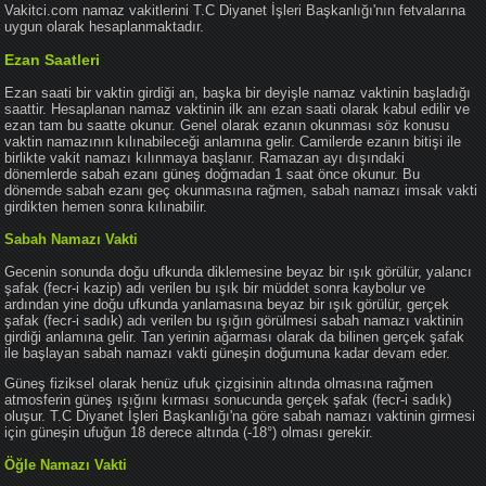
Vakitci.com namaz vakitlerini T.C Diyanet İşleri Başkanlığı'nın fetvalarına
uygun olarak hesaplanmaktadır.
Ezan Saatleri
Ezan saati bir vaktin girdiği an, başka bir deyişle namaz vaktinin başladığı
saattir. Hesaplanan namaz vaktinin ilk anı ezan saati olarak kabul edilir ve
ezan tam bu saatte okunur. Genel olarak ezanın okunması söz konusu
vaktin namazının kılınabileceği anlamına gelir. Camilerde ezanın bitişi ile
birlikte vakit namazı kılınmaya başlanır. Ramazan ayı dışındaki
dönemlerde sabah ezanı güneş doğmadan 1 saat önce okunur. Bu
dönemde sabah ezanı geç okunmasına rağmen, sabah namazı imsak vakti
girdikten hemen sonra kılınabilir.
Sabah Namazı Vakti
Gecenin sonunda doğu ufkunda diklemesine beyaz bir ışık görülür, yalancı
şafak (fecr-i kazip) adı verilen bu ışık bir müddet sonra kaybolur ve
ardından yine doğu ufkunda yanlamasına beyaz bir ışık görülür, gerçek
şafak (fecr-i sadık) adı verilen bu ışığın görülmesi sabah namazı vaktinin
girdiği anlamına gelir. Tan yerinin ağarması olarak da bilinen gerçek şafak
ile başlayan sabah namazı vakti güneşin doğumuna kadar devam eder.
Güneş fiziksel olarak henüz ufuk çizgisinin altında olmasına rağmen
atmosferin güneş ışığını kırması sonucunda gerçek şafak (fecr-i sadık)
oluşur. T.C Diyanet İşleri Başkanlığı'na göre sabah namazı vaktinin girmesi
için güneşin ufuğun 18 derece altında (-18°) olması gerekir.
Öğle Namazı Vakti