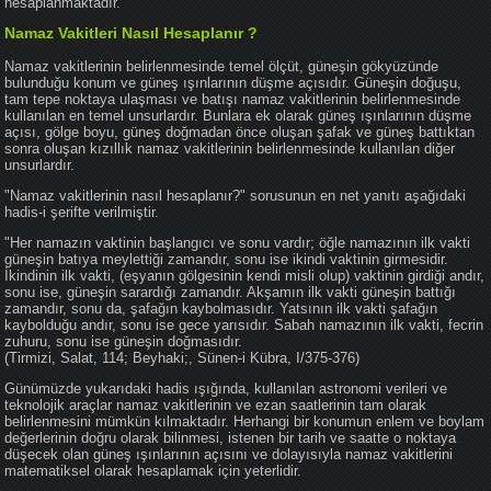
hesaplanmaktadır.
Namaz Vakitleri Nasıl Hesaplanır ?
Namaz vakitlerinin belirlenmesinde temel ölçüt, güneşin gökyüzünde
bulunduğu konum ve güneş ışınlarının düşme açısıdır. Güneşin doğuşu,
tam tepe noktaya ulaşması ve batışı namaz vakitlerinin belirlenmesinde
kullanılan en temel unsurlardır. Bunlara ek olarak güneş ışınlarının düşme
açısı, gölge boyu, güneş doğmadan önce oluşan şafak ve güneş battıktan
sonra oluşan kızıllık namaz vakitlerinin belirlenmesinde kullanılan diğer
unsurlardır.
"Namaz vakitlerinin nasıl hesaplanır?" sorusunun en net yanıtı aşağıdaki
hadis-i şerifte verilmiştir.
"Her namazın vaktinin başlangıcı ve sonu vardır; öğle namazının ilk vakti
güneşin batıya meylettiği zamandır, sonu ise ikindi vaktinin girmesidir.
İkindinin ilk vakti, (eşyanın gölgesinin kendi misli olup) vaktinin girdiği andır,
sonu ise, güneşin sarardığı zamandır. Akşamın ilk vakti güneşin battığı
zamandır, sonu da, şafağın kaybolmasıdır. Yatsının ilk vakti şafağın
kaybolduğu andır, sonu ise gece yarısıdır. Sabah namazının ilk vakti, fecrin
zuhuru, sonu ise güneşin doğmasıdır.
(Tirmizi, Salat, 114; Beyhaki;, Sünen-i Kübra, I/375-376)
Günümüzde yukarıdaki hadis ışığında, kullanılan astronomi verileri ve
teknolojik araçlar namaz vakitlerinin ve ezan saatlerinin tam olarak
belirlenmesini mümkün kılmaktadır. Herhangi bir konumun enlem ve boylam
değerlerinin doğru olarak bilinmesi, istenen bir tarih ve saatte o noktaya
düşecek olan güneş ışınlarının açısını ve dolayısıyla namaz vakitlerini
matematiksel olarak hesaplamak için yeterlidir.