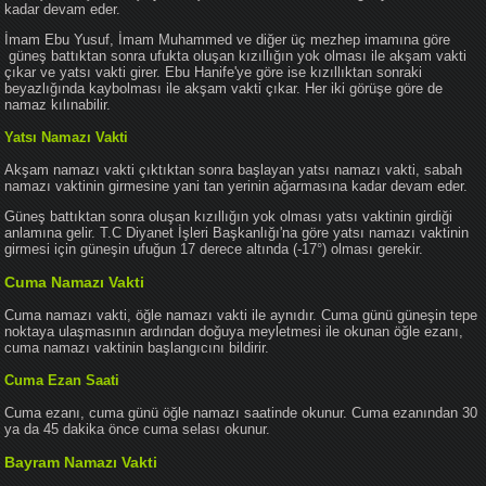
kadar devam eder.
İmam Ebu Yusuf, İmam Muhammed ve diğer üç mezhep imamına göre
güneş battıktan sonra ufukta oluşan kızıllığın yok olması ile akşam vakti
çıkar ve yatsı vakti girer. Ebu Hanife'ye göre ise kızıllıktan sonraki
beyazlığında kaybolması ile akşam vakti çıkar. Her iki görüşe göre de
namaz kılınabilir.
Yatsı Namazı Vakti
Akşam namazı vakti çıktıktan sonra başlayan yatsı namazı vakti, sabah
namazı vaktinin girmesine yani tan yerinin ağarmasına kadar devam eder.
Güneş battıktan sonra oluşan kızıllığın yok olması yatsı vaktinin girdiği
anlamına gelir. T.C Diyanet İşleri Başkanlığı'na göre yatsı namazı vaktinin
girmesi için güneşin ufuğun 17 derece altında (-17°) olması gerekir.
Cuma Namazı Vakti
Cuma namazı vakti, öğle namazı vakti ile aynıdır. Cuma günü güneşin tepe
noktaya ulaşmasının ardından doğuya meyletmesi ile okunan öğle ezanı,
cuma namazı vaktinin başlangıcını bildirir.
Cuma Ezan Saati
Cuma ezanı, cuma günü öğle namazı saatinde okunur. Cuma ezanından 30
ya da 45 dakika önce cuma selası okunur.
Bayram Namazı Vakti