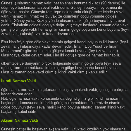
Güneş ışınlarının namaz vakti hesaplanan konuma dik açı (90 derece) ile
düşmeye başlamasına zeval vakti denir. Güneşin batıya meyletmesi ile
öğle vakti başlar. Güneşin tam tepe noktasında olduğu süre içinde (zeval
vakti) namaz kılınmaz ve bu vakitte cisimlerin doğu yönünde gölgesi
yoktur. Güney ya da Kuzey yönde oluşan o anki gölge boyuna fey-i zeval
denir. Cisimlerin gölgesi doğuya doğru düşmeye başladığı zaman öğle vakti
girmiş olur. öğle vakti herhangi bir cismin gölge boyunun kendi boyuna (fey-i
zeval hariç) ulaştığı vakte kadar devam eder.
Ebu Hanife'ye göre öğle vakti cismin gölgesi kendi boyunun iki katına (fey-i
zeval hariç) ulaşıncaya kadar devam eder. İmam Ebu Yusuf ve İmam
Muhammed'e göre ise cismin gölgesi kendi boyuna (fey-i zeval hariç)
ulaşıncaya kadar devam eder. Her iki görüşe göre de namaz kılınabilir.
ülkemizde ve dünyanın birçok bölgesinde cismin gölge boyu fey-i zeval
(güneş tam tepe noktada iken oluşan gölge boyu) hariç kendi boyuna
ulaştığı zaman öğle vakti çıkmış ikindi vakti girmiş kabul edilir.
İkindi Namazı Vakti
öğle namazının vaktinin çıkması ile başlayan ikindi vakti, güneşin batışına
kadar devam eder.
Not: öğle namazı vakti konusunda da değindiğimiz gibi ikindi namazının
başlangıcı konusunda iki farklı görüş bulunmaktadır. ülkemizde cismin
gölge boyunun (fey-i zeval hariç) kendi boyuna ulaştığı zaman ikindi vakti
başlamış kabul edilir.
Akşam Namazı Vakti
Güneşin batışı ile başlayan akşam vakti. Ufuktaki kızıllığın yok olmasına