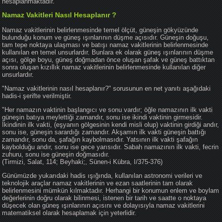
hesaplanmaktadır.
Namaz Vakitleri Nasıl Hesaplanır ?
Namaz vakitlerinin belirlenmesinde temel ölçüt, güneşin gökyüzünde
bulunduğu konum ve güneş ışınlarının düşme açısıdır. Güneşin doğuşu,
tam tepe noktaya ulaşması ve batışı namaz vakitlerinin belirlenmesinde
kullanılan en temel unsurlardır. Bunlara ek olarak güneş ışınlarının düşme
açısı, gölge boyu, güneş doğmadan önce oluşan şafak ve güneş battıktan
sonra oluşan kızıllık namaz vakitlerinin belirlenmesinde kullanılan diğer
unsurlardır.
"Namaz vakitlerinin nasıl hesaplanır?" sorusunun en net yanıtı aşağıdaki
hadis-i şerifte verilmiştir.
"Her namazın vaktinin başlangıcı ve sonu vardır; öğle namazının ilk vakti
güneşin batıya meylettiği zamandır, sonu ise ikindi vaktinin girmesidir.
İkindinin ilk vakti, (eşyanın gölgesinin kendi misli olup) vaktinin girdiği andır,
sonu ise, güneşin sarardığı zamandır. Akşamın ilk vakti güneşin battığı
zamandır, sonu da, şafağın kaybolmasıdır. Yatsının ilk vakti şafağın
kaybolduğu andır, sonu ise gece yarısıdır. Sabah namazının ilk vakti, fecrin
zuhuru, sonu ise güneşin doğmasıdır.
(Tirmizi, Salat, 114; Beyhaki;, Sünen-i Kübra, I/375-376)
Günümüzde yukarıdaki hadis ışığında, kullanılan astronomi verileri ve
teknolojik araçlar namaz vakitlerinin ve ezan saatlerinin tam olarak
belirlenmesini mümkün kılmaktadır. Herhangi bir konumun enlem ve boylam
değerlerinin doğru olarak bilinmesi, istenen bir tarih ve saatte o noktaya
düşecek olan güneş ışınlarının açısını ve dolayısıyla namaz vakitlerini
matematiksel olarak hesaplamak için yeterlidir.