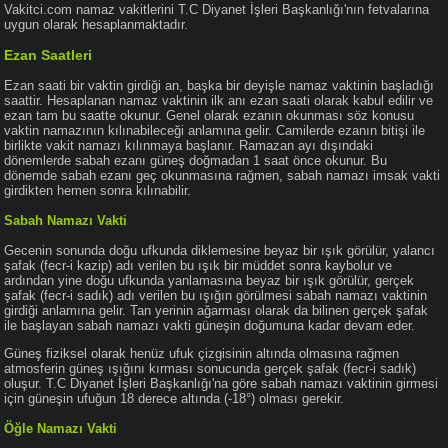
Vakitci.com namaz vakitlerini T.C Diyanet İşleri Başkanlığı'nın fetvalarına
uygun olarak hesaplanmaktadır.
Ezan Saatleri
Ezan saati bir vaktin girdiği an, başka bir deyişle namaz vaktinin başladığı
saattir. Hesaplanan namaz vaktinin ilk anı ezan saati olarak kabul edilir ve
ezan tam bu saatte okunur. Genel olarak ezanın okunması söz konusu
vaktin namazının kılınabileceği anlamına gelir. Camilerde ezanın bitişi ile
birlikte vakit namazı kılınmaya başlanır. Ramazan ayı dışındaki
dönemlerde sabah ezanı güneş doğmadan 1 saat önce okunur. Bu
dönemde sabah ezanı geç okunmasına rağmen, sabah namazı imsak vakti
girdikten hemen sonra kılınabilir.
Sabah Namazı Vakti
Gecenin sonunda doğu ufkunda diklemesine beyaz bir ışık görülür, yalancı
şafak (fecr-i kazip) adı verilen bu ışık bir müddet sonra kaybolur ve
ardından yine doğu ufkunda yanlamasına beyaz bir ışık görülür, gerçek
şafak (fecr-i sadık) adı verilen bu ışığın görülmesi sabah namazı vaktinin
girdiği anlamına gelir. Tan yerinin ağarması olarak da bilinen gerçek şafak
ile başlayan sabah namazı vakti güneşin doğumuna kadar devam eder.
Güneş fiziksel olarak henüz ufuk çizgisinin altında olmasına rağmen
atmosferin güneş ışığını kırması sonucunda gerçek şafak (fecr-i sadık)
oluşur. T.C Diyanet İşleri Başkanlığı'na göre sabah namazı vaktinin girmesi
için güneşin ufuğun 18 derece altında (-18°) olması gerekir.
Öğle Namazı Vakti