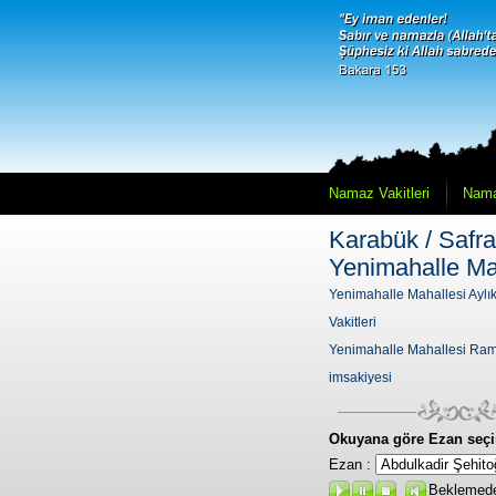
Namaz Vakitleri
Nama
Karabük / Safra
Yenimahalle Ma
Yenimahalle Mahallesi Ayl
Vakitleri
Yenimahalle Mahallesi Ra
imsakiyesi
Okuyana göre Ezan seçi
Ezan :
Beklemed