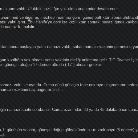
an akşam vakti. Ufuktaki kızıllığın yok olmasına kadar devam eder.
hammed ve diğer üç mezhep imamına göre güneş battıktan sonra ufukta oluş
atsı vakti girer. Ebu Hanife'ye göre ise kızıllıktan sonraki beyazlığında kaybo
de namaz kılınabilir.
tan sonra başlayan yatsı namazı vakti, sabah namazı vaktinin girmesine yan
an kızıllığın yok olması yatsı vaktinin girdiği anlamına gelir. T.C Diyanet İşle
in güneşin ufuğun 17 derece altında (-17°) olması gerekir.
namazı vakti ile aynıdır. Cuma günü güneşin tepe noktaya ulaşmasının ardın
mazı vaktinin başlangıcını bildirir.
le namazı saatinde okunur. Cuma ezanından 30 ya da 45 dakika önce cuma 
1. gününün sabahı, güneşin doğup gökyüzünde bir mızrak boyu (5 derece) 
a).