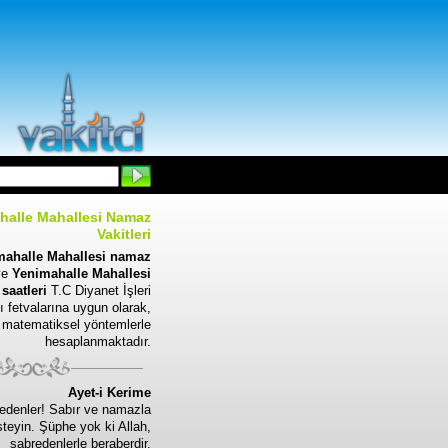
halle Mahallesi Namaz
Vakitleri
mahalle Mahallesi namaz
ve
Yenimahalle Mahallesi
saatleri
T.C Diyanet İşleri
ı fetvalarına uygun olarak,
matematiksel yöntemlerle
hesaplanmaktadır.
Ayet-i Kerime
edenler! Sabır ve namazla
steyin. Şüphe yok ki Allah,
sabredenlerle beraberdir.