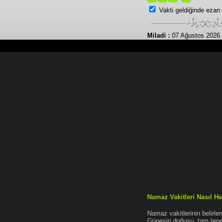
Vakti geldiğinde ezan
Miladi :
07 Ağustos 2026
Namaz Vakitleri Nasıl He
Namaz vakitlerinin belirl
Güneşin doğuşu, tam tepe 