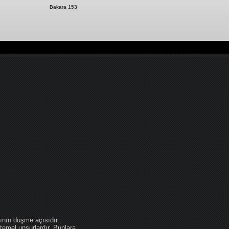
Bakara 153
ının düşme açısıdır.
temel unsurlardır. Bunlara