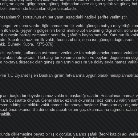
nın düşme açısı, gölge boyu, güneş doğmadan önce oluşan şafak ve güneş bat
 belirlenmesinde kullanılan diğer unsurlardır.
hesaplanır?" sorusunun en net yanıtı aşağıdaki hadis-i şerifte verilmiştir.
angıcı ve sonu vardır; öğle namazının ilk vakti güneşin batıya meylettiği zam
nin ilk vakti, (eşyanın gölgesinin kendi misli olup) vaktinin girdiği andır, sonu i
ti güneşin battığı zamandır, sonu da, şafağın kaybolmasıdır. Yatsının ilk vak
ıdır. Sabah namazının ilk vakti, fecrin zuhuru, sonu ise güneşin doğmasıdır.
aki;, Sünen-i Kübra, I/375-376)
 ışığında, kullanılan astronomi verileri ve teknolojik araçlar namaz vakitleri
 mümkün kılmaktadır. Herhangi bir konumun enlem ve boylam değerlerinin doğr
e o noktaya düşecek olan güneş ışınlarının açısını ve dolayısıyla namaz vakitl
ini T.C Diyanet İşleri Başkanlığı'nın fetvalarına uygun olarak hesaplanmaktad
iği an, başka bir deyişle namaz vaktinin başladığı saattir. Hesaplanan namaz va
an tam bu saatte okunur. Genel olarak ezanın okunması söz konusu vaktin nama
ezanın bitişi ile birlikte vakit namazı kılınmaya başlanır. Ramazan ayı dışın
saat önce okunur. Bu dönemde sabah ezanı geç okunmasına rağmen, sabah 
abilir.
da diklemesine beyaz bir ışık görülür, yalancı şafak (fecr-i kazip) adı veril