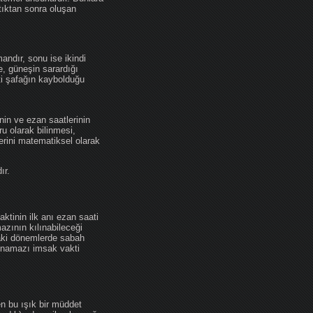
tıktan sonra oluşan
andır, sonu ise ikindi
se, güneşin sarardığı
ti şafağın kaybolduğu
nin ve ezan saatlerinin
u olarak bilinmesi,
erini matematiksel olarak
ır.
ktinin ilk anı ezan saati
zının kılınabileceği
daki dönemlerde sabah
namazı imsak vakti
en bu ışık bir müddet