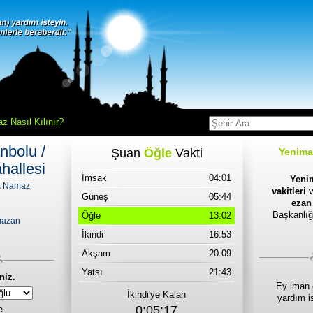
z Nasıl Kılınır?
nbolu /
Şuan
Öğle
Vakti
Yenima
hallesi
İmsak
04:01
Yeni
ık Namaz
vakitleri
Güneş
05:44
ezan 
Başkanlığ
Öğle
13:02
mazan
İkindi
16:53
Akşam
20:09
Yatsı
21:43
niz.
Ey iman 
İkindi'ye Kalan
yardım i
0:05:17
e