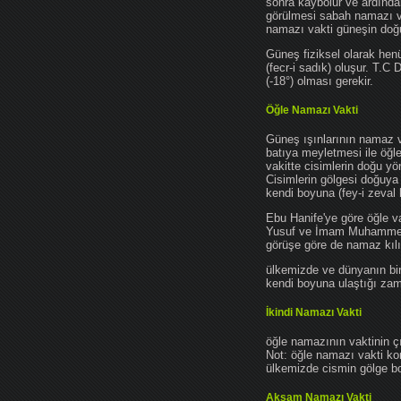
sonra kaybolur ve ardından
görülmesi sabah namazı vak
namazı vakti güneşin do
Güneş fiziksel olarak hen
(fecr-i sadık) oluşur. T.C
(-18°) olması gerekir.
Öğle Namazı Vakti
Güneş ışınlarının namaz 
batıya meyletmesi ile öğl
vakitte cisimlerin doğu y
Cisimlerin gölgesi doğuya
kendi boyuna (fey-i zeval 
Ebu Hanife'ye göre öğle v
Yusuf ve İmam Muhammed'e 
görüşe göre de namaz kılın
ülkemizde ve dünyanın bir
kendi boyuna ulaştığı zama
İkindi Namazı Vakti
öğle namazının vaktinin ç
Not: öğle namazı vakti ko
ülkemizde cismin gölge boy
Akşam Namazı Vakti