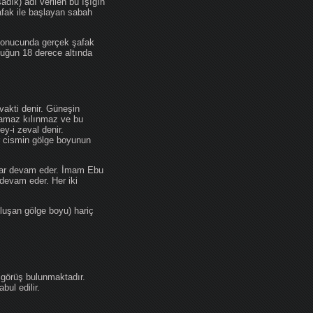
adık) adı verilen bu ışığın
afak ile başlayan sabah
 sonucunda gerçek şafak
ufuğun 18 derece altında
akti denir. Güneşin
 namaz kılınmaz ve bu
y-i zeval denir.
ir cismin gölge boyunun
kadar devam eder. İmam Ebu
devam eder. Her iki
luşan gölge boyu) hariç
 görüş bulunmaktadır.
ul edilir.