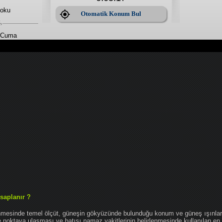
 oku
Otomatik Konum Bul
 Cuma
saplanır ?
enmesinde temel ölçüt, güneşin gökyüzünde bulunduğu konum ve güneş ışınlar
noktaya ulaşması ve batışı namaz vakitlerinin belirlenmesinde kullanılan en 