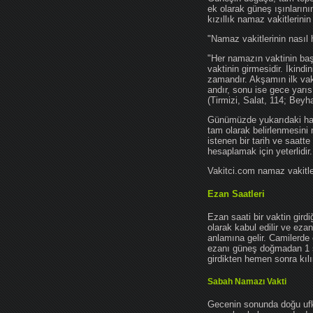
ek olarak güneş ışınları
kızıllık namaz vakitlerinin
"Namaz vakitlerinin nasıl 
"Her namazın vaktinin başl
vaktinin girmesidir. İkindi
zamandır. Akşamın ilk vak
andır, sonu ise gece yarıs
(Tirmizi, Salat, 114; Beyh
Günümüzde yukarıdaki hadis
tam olarak belirlenmesini
istenen bir tarih ve saatt
hesaplamak için yeterlidir.
Vakitci.com namaz vakitler
Ezan Saatleri
Ezan saati bir vaktin gird
olarak kabul edilir ve ez
anlamına gelir. Camilerde 
ezanı güneş doğmadan 1 
girdikten hemen sonra kılın
Sabah Namazı Vakti
Gecenin sonunda doğu ufkun