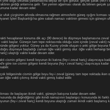
 yine doğu ufkunda yanlamasına beyaz bir ışık görülür, gerçek şafak (fecr-i s
tinin girdiği anlamına gelir. Tan yerinin ağarması olarak da bilinen gerçek ş
ğumuna kadar devam eder.
üz ufuk çizgisinin altında olmasına rağmen atmosferin güneş ışığını kırması
 Diyanet İşleri Başkanlığı'na göre sabah namazı vaktinin girmesi için güneşin 
vakti hesaplanan konuma dik açı (90 derece) ile düşmeye başlamasına zeval v
e vakti başlar. Güneşin tam tepe noktasında olduğu süre içinde (zeval vakti)
önünde gölgesi yoktur. Güney ya da Kuzey yönde oluşan o anki gölge boyuna fe
 doğru düşmeye başladığı zaman öğle vakti girmiş olur. öğle vakti herhangi b
hariç) ulaştığı vakte kadar devam eder.
akti cismin gölgesi kendi boyunun iki katına (fey-i zeval hariç) ulaşıncaya 
göre ise cismin gölgesi kendi boyuna (fey-i zeval hariç) ulaşıncaya kadar 
abilir.
çok bölgesinde cismin gölge boyu fey-i zeval (güneş tam tepe noktada iken o
n öğle vakti çıkmış ikindi vakti girmiş kabul edilir.
ıkması ile başlayan ikindi vakti, güneşin batışına kadar devam eder.
nusunda da değindiğimiz gibi ikindi namazının başlangıcı konusunda iki farklı
unun (fey-i zeval hariç) kendi boyuna ulaştığı zaman ikindi vakti başlamış kab