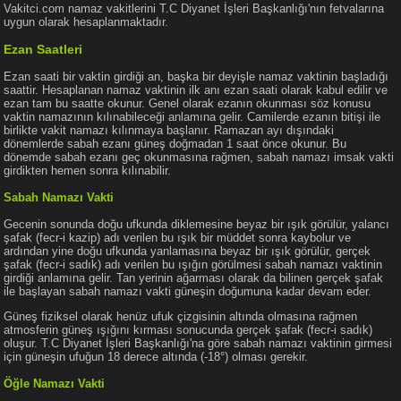
Vakitci.com namaz vakitlerini T.C Diyanet İşleri Başkanlığı'nın fetvalarına
uygun olarak hesaplanmaktadır.
Ezan Saatleri
Ezan saati bir vaktin girdiği an, başka bir deyişle namaz vaktinin başladığı
saattir. Hesaplanan namaz vaktinin ilk anı ezan saati olarak kabul edilir ve
ezan tam bu saatte okunur. Genel olarak ezanın okunması söz konusu
vaktin namazının kılınabileceği anlamına gelir. Camilerde ezanın bitişi ile
birlikte vakit namazı kılınmaya başlanır. Ramazan ayı dışındaki
dönemlerde sabah ezanı güneş doğmadan 1 saat önce okunur. Bu
dönemde sabah ezanı geç okunmasına rağmen, sabah namazı imsak vakti
girdikten hemen sonra kılınabilir.
Sabah Namazı Vakti
Gecenin sonunda doğu ufkunda diklemesine beyaz bir ışık görülür, yalancı
şafak (fecr-i kazip) adı verilen bu ışık bir müddet sonra kaybolur ve
ardından yine doğu ufkunda yanlamasına beyaz bir ışık görülür, gerçek
şafak (fecr-i sadık) adı verilen bu ışığın görülmesi sabah namazı vaktinin
girdiği anlamına gelir. Tan yerinin ağarması olarak da bilinen gerçek şafak
ile başlayan sabah namazı vakti güneşin doğumuna kadar devam eder.
Güneş fiziksel olarak henüz ufuk çizgisinin altında olmasına rağmen
atmosferin güneş ışığını kırması sonucunda gerçek şafak (fecr-i sadık)
oluşur. T.C Diyanet İşleri Başkanlığı'na göre sabah namazı vaktinin girmesi
için güneşin ufuğun 18 derece altında (-18°) olması gerekir.
Öğle Namazı Vakti