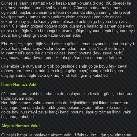
Güneş ışınlarının namaz vakti hesaplanan konuma dik açı (90 derece) ile
düşmeye başlamasına zeval vakti denir. Güneşin batıya meyletmesi ile
öğle vakti başlar. Güneşin tam tepe noktasında olduğu süre içinde (zeval
vakti) namaz kılınmaz ve bu vakitte cisimlerin doğu yönünde gölgesi
yoktur. Güney ya da Kuzey yönde oluşan o anki gölge boyuna fey-i zeval
denir. Cisimlerin gölgesi doğuya doğru düşmeye başladığı zaman öğle vakti
girmiş olur. öğle vakti herhangi bir cismin gölge boyunun kendi boyuna (fey-i
zeval hariç) ulaştığı vakte kadar devam eder.
Ebu Hanife'ye göre öğle vakti cismin gölgesi kendi boyunun iki katına (fey-i
zeval hariç) ulaşıncaya kadar devam eder. İmam Ebu Yusuf ve İmam
Muhammed'e göre ise cismin gölgesi kendi boyuna (fey-i zeval hariç)
ulaşıncaya kadar devam eder. Her iki görüşe göre de namaz kılınabilir.
ülkemizde ve dünyanın birçok bölgesinde cismin gölge boyu fey-i zeval
(güneş tam tepe noktada iken oluşan gölge boyu) hariç kendi boyuna
ulaştığı zaman öğle vakti çıkmış ikindi vakti girmiş kabul edilir.
İkindi Namazı Vakti
öğle namazının vaktinin çıkması ile başlayan ikindi vakti, güneşin batışına
kadar devam eder.
Not: öğle namazı vakti konusunda da değindiğimiz gibi ikindi namazının
başlangıcı konusunda iki farklı görüş bulunmaktadır. ülkemizde cismin
gölge boyunun (fey-i zeval hariç) kendi boyuna ulaştığı zaman ikindi vakti
başlamış kabul edilir.
Akşam Namazı Vakti
Güneşin batışı ile başlayan akşam vakti. Ufuktaki kızıllığın yok olmasına