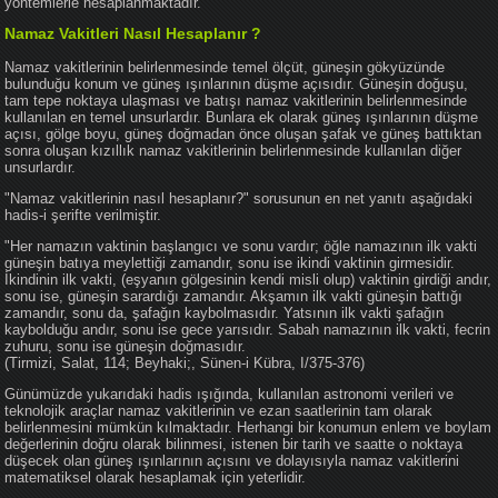
yöntemlerle hesaplanmaktadır.
Namaz Vakitleri Nasıl Hesaplanır ?
Namaz vakitlerinin belirlenmesinde temel ölçüt, güneşin gökyüzünde
bulunduğu konum ve güneş ışınlarının düşme açısıdır. Güneşin doğuşu,
tam tepe noktaya ulaşması ve batışı namaz vakitlerinin belirlenmesinde
kullanılan en temel unsurlardır. Bunlara ek olarak güneş ışınlarının düşme
açısı, gölge boyu, güneş doğmadan önce oluşan şafak ve güneş battıktan
sonra oluşan kızıllık namaz vakitlerinin belirlenmesinde kullanılan diğer
unsurlardır.
"Namaz vakitlerinin nasıl hesaplanır?" sorusunun en net yanıtı aşağıdaki
hadis-i şerifte verilmiştir.
"Her namazın vaktinin başlangıcı ve sonu vardır; öğle namazının ilk vakti
güneşin batıya meylettiği zamandır, sonu ise ikindi vaktinin girmesidir.
İkindinin ilk vakti, (eşyanın gölgesinin kendi misli olup) vaktinin girdiği andır,
sonu ise, güneşin sarardığı zamandır. Akşamın ilk vakti güneşin battığı
zamandır, sonu da, şafağın kaybolmasıdır. Yatsının ilk vakti şafağın
kaybolduğu andır, sonu ise gece yarısıdır. Sabah namazının ilk vakti, fecrin
zuhuru, sonu ise güneşin doğmasıdır.
(Tirmizi, Salat, 114; Beyhaki;, Sünen-i Kübra, I/375-376)
Günümüzde yukarıdaki hadis ışığında, kullanılan astronomi verileri ve
teknolojik araçlar namaz vakitlerinin ve ezan saatlerinin tam olarak
belirlenmesini mümkün kılmaktadır. Herhangi bir konumun enlem ve boylam
değerlerinin doğru olarak bilinmesi, istenen bir tarih ve saatte o noktaya
düşecek olan güneş ışınlarının açısını ve dolayısıyla namaz vakitlerini
matematiksel olarak hesaplamak için yeterlidir.