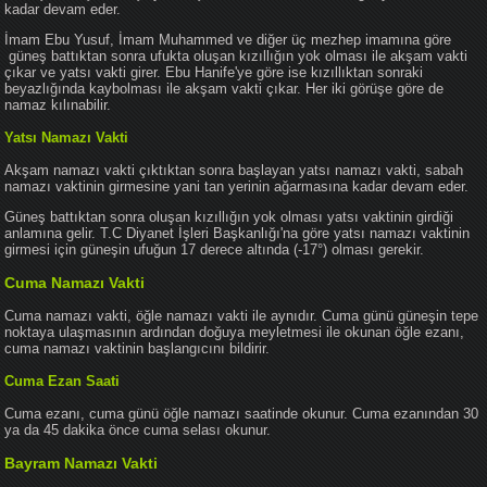
kadar devam eder.
İmam Ebu Yusuf, İmam Muhammed ve diğer üç mezhep imamına göre
güneş battıktan sonra ufukta oluşan kızıllığın yok olması ile akşam vakti
çıkar ve yatsı vakti girer. Ebu Hanife'ye göre ise kızıllıktan sonraki
beyazlığında kaybolması ile akşam vakti çıkar. Her iki görüşe göre de
namaz kılınabilir.
Yatsı Namazı Vakti
Akşam namazı vakti çıktıktan sonra başlayan yatsı namazı vakti, sabah
namazı vaktinin girmesine yani tan yerinin ağarmasına kadar devam eder.
Güneş battıktan sonra oluşan kızıllığın yok olması yatsı vaktinin girdiği
anlamına gelir. T.C Diyanet İşleri Başkanlığı'na göre yatsı namazı vaktinin
girmesi için güneşin ufuğun 17 derece altında (-17°) olması gerekir.
Cuma Namazı Vakti
Cuma namazı vakti, öğle namazı vakti ile aynıdır. Cuma günü güneşin tepe
noktaya ulaşmasının ardından doğuya meyletmesi ile okunan öğle ezanı,
cuma namazı vaktinin başlangıcını bildirir.
Cuma Ezan Saati
Cuma ezanı, cuma günü öğle namazı saatinde okunur. Cuma ezanından 30
ya da 45 dakika önce cuma selası okunur.
Bayram Namazı Vakti