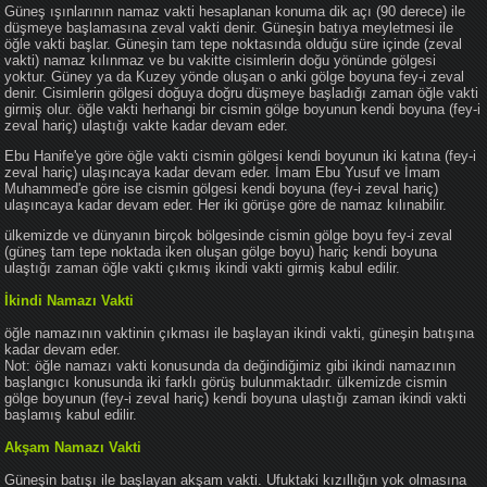
Güneş ışınlarının namaz vakti hesaplanan konuma dik açı (90 derece) ile
düşmeye başlamasına zeval vakti denir. Güneşin batıya meyletmesi ile
öğle vakti başlar. Güneşin tam tepe noktasında olduğu süre içinde (zeval
vakti) namaz kılınmaz ve bu vakitte cisimlerin doğu yönünde gölgesi
yoktur. Güney ya da Kuzey yönde oluşan o anki gölge boyuna fey-i zeval
denir. Cisimlerin gölgesi doğuya doğru düşmeye başladığı zaman öğle vakti
girmiş olur. öğle vakti herhangi bir cismin gölge boyunun kendi boyuna (fey-i
zeval hariç) ulaştığı vakte kadar devam eder.
Ebu Hanife'ye göre öğle vakti cismin gölgesi kendi boyunun iki katına (fey-i
zeval hariç) ulaşıncaya kadar devam eder. İmam Ebu Yusuf ve İmam
Muhammed'e göre ise cismin gölgesi kendi boyuna (fey-i zeval hariç)
ulaşıncaya kadar devam eder. Her iki görüşe göre de namaz kılınabilir.
ülkemizde ve dünyanın birçok bölgesinde cismin gölge boyu fey-i zeval
(güneş tam tepe noktada iken oluşan gölge boyu) hariç kendi boyuna
ulaştığı zaman öğle vakti çıkmış ikindi vakti girmiş kabul edilir.
İkindi Namazı Vakti
öğle namazının vaktinin çıkması ile başlayan ikindi vakti, güneşin batışına
kadar devam eder.
Not: öğle namazı vakti konusunda da değindiğimiz gibi ikindi namazının
başlangıcı konusunda iki farklı görüş bulunmaktadır. ülkemizde cismin
gölge boyunun (fey-i zeval hariç) kendi boyuna ulaştığı zaman ikindi vakti
başlamış kabul edilir.
Akşam Namazı Vakti
Güneşin batışı ile başlayan akşam vakti. Ufuktaki kızıllığın yok olmasına