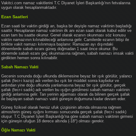
Vakitci.com namaz vakitlerini T.C Diyanet İşleri Başkanlığı'nın fetvalarına
uygun olarak hesaplanmaktadır.
Ezan Saatleri
Ezan saati bir vaktin girdiği an, başka bir deyişle namaz vaktinin başladığı
saattir. Hesaplanan namaz vaktinin ilk anı ezan saati olarak kabul edilir ve
ezan tam bu saatte okunur. Genel olarak ezanın okunması söz konusu
vaktin namazının kılınabileceği anlamına gelir. Camilerde ezanın bitişi ile
birlikte vakit namazı kılınmaya başlanır. Ramazan ayı dışındaki
dönemlerde sabah ezanı güneş doğmadan 1 saat önce okunur. Bu
dönemde sabah ezanı geç okunmasına rağmen, sabah namazı imsak vakti
girdikten hemen sonra kılınabilir.
Sabah Namazı Vakti
Gecenin sonunda doğu ufkunda diklemesine beyaz bir ışık görülür, yalancı
şafak (fecr-i kazip) adı verilen bu ışık bir müddet sonra kaybolur ve
ardından yine doğu ufkunda yanlamasına beyaz bir ışık görülür, gerçek
şafak (fecr-i sadık) adı verilen bu ışığın görülmesi sabah namazı vaktinin
girdiği anlamına gelir. Tan yerinin ağarması olarak da bilinen gerçek şafak
ile başlayan sabah namazı vakti güneşin doğumuna kadar devam eder.
Güneş fiziksel olarak henüz ufuk çizgisinin altında olmasına rağmen
atmosferin güneş ışığını kırması sonucunda gerçek şafak (fecr-i sadık)
oluşur. T.C Diyanet İşleri Başkanlığı'na göre sabah namazı vaktinin girmesi
için güneşin ufuğun 18 derece altında (-18°) olması gerekir.
Öğle Namazı Vakti