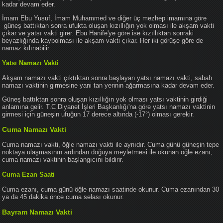
kadar devam eder.
İmam Ebu Yusuf, İmam Muhammed ve diğer üç mezhep imamına göre
güneş battıktan sonra ufukta oluşan kızıllığın yok olması ile akşam vakti
çıkar ve yatsı vakti girer. Ebu Hanife'ye göre ise kızıllıktan sonraki
beyazlığında kaybolması ile akşam vakti çıkar. Her iki görüşe göre de
namaz kılınabilir.
Yatsı Namazı Vakti
Akşam namazı vakti çıktıktan sonra başlayan yatsı namazı vakti, sabah
namazı vaktinin girmesine yani tan yerinin ağarmasına kadar devam eder.
Güneş battıktan sonra oluşan kızıllığın yok olması yatsı vaktinin girdiği
anlamına gelir. T.C Diyanet İşleri Başkanlığı'na göre yatsı namazı vaktinin
girmesi için güneşin ufuğun 17 derece altında (-17°) olması gerekir.
Cuma Namazı Vakti
Cuma namazı vakti, öğle namazı vakti ile aynıdır. Cuma günü güneşin tepe
noktaya ulaşmasının ardından doğuya meyletmesi ile okunan öğle ezanı,
cuma namazı vaktinin başlangıcını bildirir.
Cuma Ezan Saati
Cuma ezanı, cuma günü öğle namazı saatinde okunur. Cuma ezanından 30
ya da 45 dakika önce cuma selası okunur.
Bayram Namazı Vakti