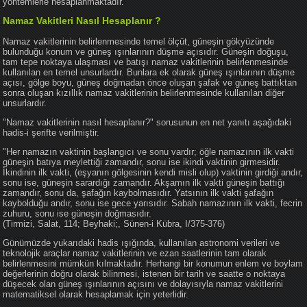
yöntemlerle hesaplanmaktadır.
Namaz Vakitleri Nasıl Hesaplanır ?
Namaz vakitlerinin belirlenmesinde temel ölçüt, güneşin gökyüzünde
bulunduğu konum ve güneş ışınlarının düşme açısıdır. Güneşin doğuşu,
tam tepe noktaya ulaşması ve batışı namaz vakitlerinin belirlenmesinde
kullanılan en temel unsurlardır. Bunlara ek olarak güneş ışınlarının düşme
açısı, gölge boyu, güneş doğmadan önce oluşan şafak ve güneş battıktan
sonra oluşan kızıllık namaz vakitlerinin belirlenmesinde kullanılan diğer
unsurlardır.
"Namaz vakitlerinin nasıl hesaplanır?" sorusunun en net yanıtı aşağıdaki
hadis-i şerifte verilmiştir.
"Her namazın vaktinin başlangıcı ve sonu vardır; öğle namazının ilk vakti
güneşin batıya meylettiği zamandır, sonu ise ikindi vaktinin girmesidir.
İkindinin ilk vakti, (eşyanın gölgesinin kendi misli olup) vaktinin girdiği andır,
sonu ise, güneşin sarardığı zamandır. Akşamın ilk vakti güneşin battığı
zamandır, sonu da, şafağın kaybolmasıdır. Yatsının ilk vakti şafağın
kaybolduğu andır, sonu ise gece yarısıdır. Sabah namazının ilk vakti, fecrin
zuhuru, sonu ise güneşin doğmasıdır.
(Tirmizi, Salat, 114; Beyhaki;, Sünen-i Kübra, I/375-376)
Günümüzde yukarıdaki hadis ışığında, kullanılan astronomi verileri ve
teknolojik araçlar namaz vakitlerinin ve ezan saatlerinin tam olarak
belirlenmesini mümkün kılmaktadır. Herhangi bir konumun enlem ve boylam
değerlerinin doğru olarak bilinmesi, istenen bir tarih ve saatte o noktaya
düşecek olan güneş ışınlarının açısını ve dolayısıyla namaz vakitlerini
matematiksel olarak hesaplamak için yeterlidir.