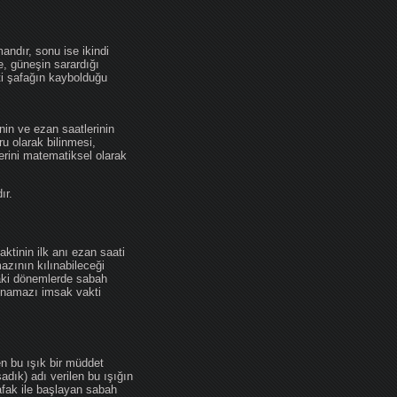
andır, sonu ise ikindi
se, güneşin sarardığı
ti şafağın kaybolduğu
nin ve ezan saatlerinin
u olarak bilinmesi,
erini matematiksel olarak
ır.
ktinin ilk anı ezan saati
zının kılınabileceği
daki dönemlerde sabah
namazı imsak vakti
en bu ışık bir müddet
adık) adı verilen bu ışığın
afak ile başlayan sabah