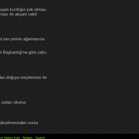
an kızıllığın yok olması
lması ile akşam vakti
i tan yerinin ağarmasına
ri Başkanlığı'na göre yatsı
dan doğuya meyletmesi ile
selası okunur.
yükselmesinden sonra
vt Vakitci İndir
-
İletişim
-
Yardım