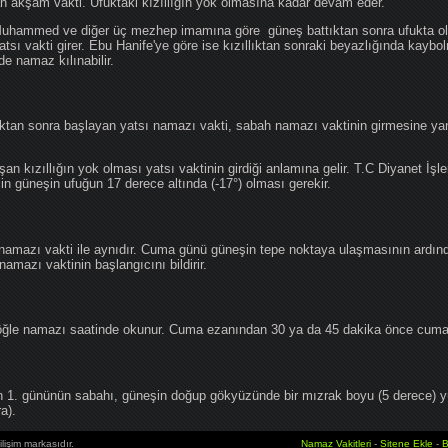
an akşam vakti. Ufuktaki kızıllığın yok olmasına kadar devam eder.
hammed ve diğer üç mezhep imamına göre güneş battıktan sonra ufukta oluş
atsı vakti girer. Ebu Hanife'ye göre ise kızıllıktan sonraki beyazlığında kaybo
de namaz kılınabilir.
tan sonra başlayan yatsı namazı vakti, sabah namazı vaktinin girmesine yan
an kızıllığın yok olması yatsı vaktinin girdiği anlamına gelir. T.C Diyanet İşle
in güneşin ufuğun 17 derece altında (-17°) olması gerekir.
namazı vakti ile aynıdır. Cuma günü güneşin tepe noktaya ulaşmasının ardın
mazı vaktinin başlangıcını bildirir.
le namazı saatinde okunur. Cuma ezanından 30 ya da 45 dakika önce cuma 
1. gününün sabahı, güneşin doğup gökyüzünde bir mızrak boyu (5 derece) 
a).
lişim markasıdır.
Namaz Vakitleri
-
Sitene Ekle
-
B