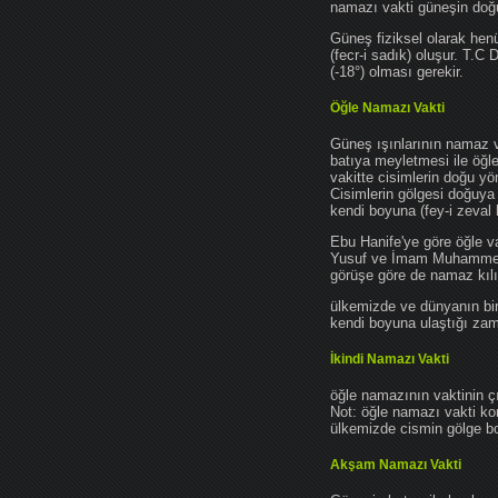
namazı vakti güneşin do
Güneş fiziksel olarak hen
(fecr-i sadık) oluşur. T.C
(-18°) olması gerekir.
Öğle Namazı Vakti
Güneş ışınlarının namaz 
batıya meyletmesi ile öğl
vakitte cisimlerin doğu y
Cisimlerin gölgesi doğuya
kendi boyuna (fey-i zeval 
Ebu Hanife'ye göre öğle v
Yusuf ve İmam Muhammed'e 
görüşe göre de namaz kılın
ülkemizde ve dünyanın bir
kendi boyuna ulaştığı zama
İkindi Namazı Vakti
öğle namazının vaktinin ç
Not: öğle namazı vakti ko
ülkemizde cismin gölge boy
Akşam Namazı Vakti