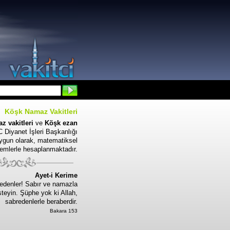
Köşk Namaz Vakitleri
z vakitleri
ve
Köşk ezan
 Diyanet İşleri Başkanlığı
uygun olarak, matematiksel
emlerle hesaplanmaktadır.
Ayet-i Kerime
edenler! Sabır ve namazla
steyin. Şüphe yok ki Allah,
sabredenlerle beraberdir.
Bakara 153