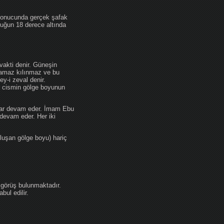
 sonucunda gerçek şafak
ufuğun 18 derece altında
akti denir. Güneşin
 namaz kılınmaz ve bu
y-i zeval denir.
ir cismin gölge boyunun
kadar devam eder. İmam Ebu
devam eder. Her iki
luşan gölge boyu) hariç
 görüş bulunmaktadır.
ul edilir.