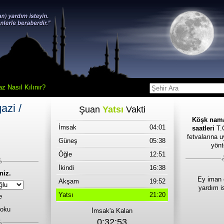
z Nasıl Kılınır?
azi /
Şuan
Yatsı
Vakti
Köşk nama
İmsak
04:01
saatleri
T.C
fetvalarına 
Güneş
05:38
yönt
Öğle
12:51
İkindi
16:38
niz.
Ey iman 
Akşam
19:52
yardım i
Yatsı
21:20
e
 oku
İmsak'a Kalan
0:32:53