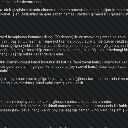
ğumuna kadar devam eder.
üz ufuk çizgisinin altında olmasına rağmen atmosferin güneş ışığını kırması
 Diyanet İşleri Başkanlığı'na göre sabah namazı vaktinin girmesi için güneşin 
vakti hesaplanan konuma dik açı (90 derece) ile düşmeye başlamasına zeval v
e vakti başlar. Güneşin tam tepe noktasında olduğu süre içinde (zeval vakti)
önünde gölgesi yoktur. Güney ya da Kuzey yönde oluşan o anki gölge boyuna fe
 doğru düşmeye başladığı zaman öğle vakti girmiş olur. öğle vakti herhangi b
hariç) ulaştığı vakte kadar devam eder.
akti cismin gölgesi kendi boyunun iki katına (fey-i zeval hariç) ulaşıncaya 
göre ise cismin gölgesi kendi boyuna (fey-i zeval hariç) ulaşıncaya kadar 
abilir.
çok bölgesinde cismin gölge boyu fey-i zeval (güneş tam tepe noktada iken o
n öğle vakti çıkmış ikindi vakti girmiş kabul edilir.
ıkması ile başlayan ikindi vakti, güneşin batışına kadar devam eder.
nusunda da değindiğimiz gibi ikindi namazının başlangıcı konusunda iki farklı
unun (fey-i zeval hariç) kendi boyuna ulaştığı zaman ikindi vakti başlamış kab