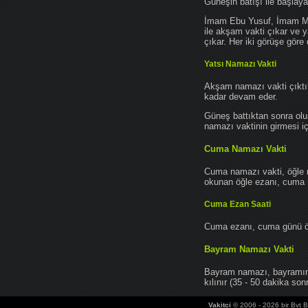
Güneşin batışı ile başlay
İmam Ebu Yusuf, İmam Mu
ile akşam vakti çıkar ve y
çıkar. Her iki görüşe göre 
Yatsı Namazı Vakti
Akşam namazı vakti çıktık
kadar devam eder.
Güneş battıktan sonra oluş
namazı vaktinin girmesi iç
Cuma Namazı Vakti
Cuma namazı vakti, öğle 
okunan öğle ezanı, cuma na
Cuma Ezan Saati
Cuma ezanı, cuma günü öğ
Bayram Namazı Vakti
Bayram namazı, bayramın 
kılınır (35 - 50 dakika sonr
Vakitci
© 2006 - 2026 bir Bvt Bi