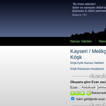
Namaz Vakitleri
Nama
Kayseri / Melikg
Köşk
Köşk Aylık Namaz Vakitleri
Köşk Ramazan imsakiyesi
Okuyana göre Ezan seçi
Ezan :
Beklemed
Vakti geldiğinde ezan