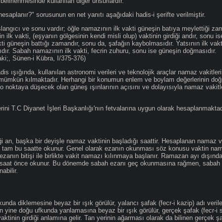
 belirlenmesinde kullanılan diğer unsurlardır.
hesaplanır?" sorusunun en net yanıtı aşağıdaki hadis-i şerifte verilmiştir.
angıcı ve sonu vardır; öğle namazının ilk vakti güneşin batıya meylettiği zam
nin ilk vakti, (eşyanın gölgesinin kendi misli olup) vaktinin girdiği andır, sonu i
ti güneşin battığı zamandır, sonu da, şafağın kaybolmasıdır. Yatsının ilk vak
ıdır. Sabah namazının ilk vakti, fecrin zuhuru, sonu ise güneşin doğmasıdır.
aki;, Sünen-i Kübra, I/375-376)
 ışığında, kullanılan astronomi verileri ve teknolojik araçlar namaz vakitleri
 mümkün kılmaktadır. Herhangi bir konumun enlem ve boylam değerlerinin doğr
e o noktaya düşecek olan güneş ışınlarının açısını ve dolayısıyla namaz vakitl
ini T.C Diyanet İşleri Başkanlığı'nın fetvalarına uygun olarak hesaplanmaktad
iği an, başka bir deyişle namaz vaktinin başladığı saattir. Hesaplanan namaz va
an tam bu saatte okunur. Genel olarak ezanın okunması söz konusu vaktin nama
ezanın bitişi ile birlikte vakit namazı kılınmaya başlanır. Ramazan ayı dışın
saat önce okunur. Bu dönemde sabah ezanı geç okunmasına rağmen, sabah 
abilir.
da diklemesine beyaz bir ışık görülür, yalancı şafak (fecr-i kazip) adı veril
 yine doğu ufkunda yanlamasına beyaz bir ışık görülür, gerçek şafak (fecr-i s
tinin girdiği anlamına gelir. Tan yerinin ağarması olarak da bilinen gerçek ş