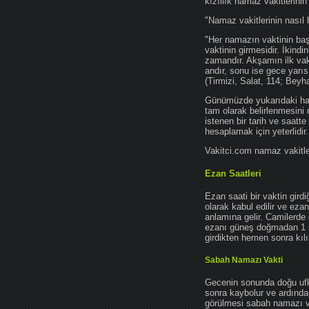
kızıllık namaz vakitlerinin
"Namaz vakitlerinin nasıl 
"Her namazın vaktinin başl
vaktinin girmesidir. İkindi
zamandır. Akşamın ilk vak
andır, sonu ise gece yarıs
(Tirmizi, Salat, 114; Beyh
Günümüzde yukarıdaki hadis
tam olarak belirlenmesini
istenen bir tarih ve saatt
hesaplamak için yeterlidir.
Vakitci.com namaz vakitler
Ezan Saatleri
Ezan saati bir vaktin gird
olarak kabul edilir ve ez
anlamına gelir. Camilerde 
ezanı güneş doğmadan 1 
girdikten hemen sonra kılın
Sabah Namazı Vakti
Gecenin sonunda doğu ufkun
sonra kaybolur ve ardından
görülmesi sabah namazı vak