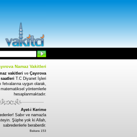
yırova Namaz Vakitleri
az vakitleri
ve
Çayırova
saatleri
T.C Diyanet İşleri
ı fetvalarına uygun olarak,
matematiksel yöntemlerle
hesaplanmaktadır.
Ayet-i Kerime
edenler! Sabır ve namazla
steyin. Şüphe yok ki Allah,
sabredenlerle beraberdir.
Bakara 153