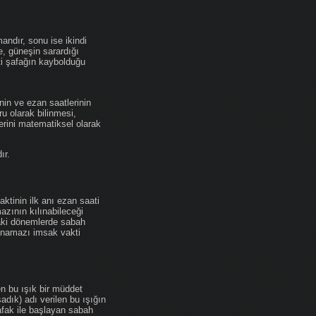
andır, sonu ise ikindi
se, güneşin sarardığı
ti şafağın kaybolduğu
nin ve ezan saatlerinin
u olarak bilinmesi,
erini matematiksel olarak
ır.
ktinin ilk anı ezan saati
zının kılınabileceği
daki dönemlerde sabah
namazı imsak vakti
en bu ışık bir müddet
adık) adı verilen bu ışığın
afak ile başlayan sabah