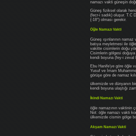
namazı vakti güneşin do
Güneş fiziksel olarak hen
(fecr-i sadık) oluşur. T.C
(-18°) olması gerekir.
Öğle Namazı Vakti
Güneş ışınlarının namaz 
batıya meyletmesi ile öğl
vakitte cisimlerin doğu y
Cisimlerin gölgesi doğuya
kendi boyuna (fey-i zeval 
Ebu Hanife'ye göre öğle v
Yusuf ve İmam Muhammed'e 
görüşe göre de namaz kılın
ülkemizde ve dünyanın bir
kendi boyuna ulaştığı zama
İkindi Namazı Vakti
öğle namazının vaktinin ç
Not: öğle namazı vakti ko
ülkemizde cismin gölge boy
Akşam Namazı Vakti