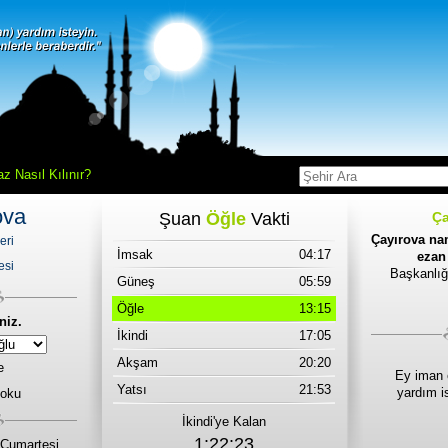
z Nasıl Kılınır?
ova
Şuan
Öğle
Vakti
Ça
Çayırova nam
eri
İmsak
04:17
ezan 
esi
Başkanlığ
Güneş
05:59
Öğle
13:15
niz.
İkindi
17:05
Akşam
20:20
e
Ey iman 
Yatsı
21:53
yardım i
 oku
İkindi'ye Kalan
1:22:23
Cumartesi