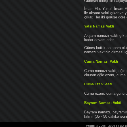
Güneşin batışı ile başlay
İmam Ebu Yusuf, İmam Mu
ile akşam vakti çıkar ve y
çıkar. Her iki görüşe göre 
Yatsı Namazı Vakti
Akşam namazı vakti çıktık
kadar devam eder.
Güneş battıktan sonra oluş
namazı vaktinin girmesi iç
Cuma Namazı Vakti
Cuma namazı vakti, öğle 
okunan öğle ezanı, cuma na
Cuma Ezan Saati
Cuma ezanı, cuma günü öğ
Bayram Namazı Vakti
Bayram namazı, bayramın 
kılınır (35 - 50 dakika sonr
Vakitci
© 2006 - 2026 bir Bvt Bi