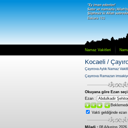
Namaz Vakitleri
Nama
Kocaeli / Çayır
Çayırova Aylık Namaz Vakitl
Çayırova Ramazan imsakiy
Okuyana göre Ezan seçi
Ezan :
Beklemed
Vakti geldiğinde ezan
Miladi :
08 Ağustos 2026 