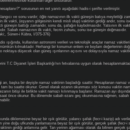
 belirlenmesinde kullanılan diğer unsurlardır.
hesaplanır?" sorusunun en net yanıtı aşağıdaki hadis-i şerifte verilmiştir.
angıcı ve sonu vardır; öğle namazının ilk vakti güneşin batıya meylettiği zam
nin ilk vakti, (eşyanın gölgesinin kendi misli olup) vaktinin girdiği andır, sonu i
ti güneşin battığı zamandır, sonu da, şafağın kaybolmasıdır. Yatsının ilk vak
ıdır. Sabah namazının ilk vakti, fecrin zuhuru, sonu ise güneşin doğmasıdır.
aki;, Sünen-i Kübra, I/375-376)
 ışığında, kullanılan astronomi verileri ve teknolojik araçlar namaz vakitleri
 mümkün kılmaktadır. Herhangi bir konumun enlem ve boylam değerlerinin doğr
e o noktaya düşecek olan güneş ışınlarının açısını ve dolayısıyla namaz vakitl
ini T.C Diyanet İşleri Başkanlığı'nın fetvalarına uygun olarak hesaplanmaktad
iği an, başka bir deyişle namaz vaktinin başladığı saattir. Hesaplanan namaz va
an tam bu saatte okunur. Genel olarak ezanın okunması söz konusu vaktin nama
ezanın bitişi ile birlikte vakit namazı kılınmaya başlanır. Ramazan ayı dışın
saat önce okunur. Bu dönemde sabah ezanı geç okunmasına rağmen, sabah 
abilir.
da diklemesine beyaz bir ışık görülür, yalancı şafak (fecr-i kazip) adı veril
 yine doğu ufkunda yanlamasına beyaz bir ışık görülür, gerçek şafak (fecr-i s
tinin girdiği anlamına gelir. Tan yerinin ağarması olarak da bilinen gerçek ş