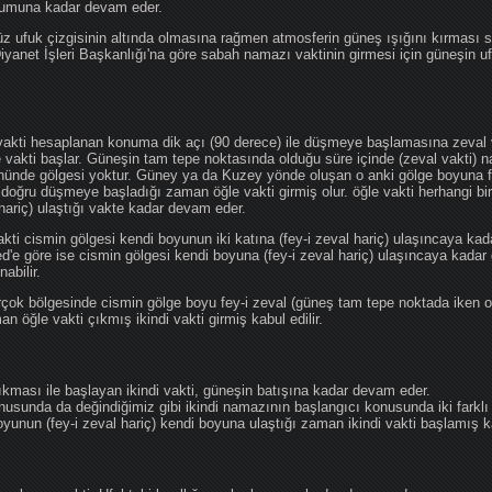
ğumuna kadar devam eder.
üz ufuk çizgisinin altında olmasına rağmen atmosferin güneş ışığını kırması
 Diyanet İşleri Başkanlığı'na göre sabah namazı vaktinin girmesi için güneşin 
vakti hesaplanan konuma dik açı (90 derece) ile düşmeye başlamasına zeval v
e vakti başlar. Güneşin tam tepe noktasında olduğu süre içinde (zeval vakti)
önünde gölgesi yoktur. Güney ya da Kuzey yönde oluşan o anki gölge boyuna fe
 doğru düşmeye başladığı zaman öğle vakti girmiş olur. öğle vakti herhangi b
hariç) ulaştığı vakte kadar devam eder.
akti cismin gölgesi kendi boyunun iki katına (fey-i zeval hariç) ulaşıncaya 
göre ise cismin gölgesi kendi boyuna (fey-i zeval hariç) ulaşıncaya kadar 
abilir.
çok bölgesinde cismin gölge boyu fey-i zeval (güneş tam tepe noktada iken o
n öğle vakti çıkmış ikindi vakti girmiş kabul edilir.
ıkması ile başlayan ikindi vakti, güneşin batışına kadar devam eder.
nusunda da değindiğimiz gibi ikindi namazının başlangıcı konusunda iki farklı
unun (fey-i zeval hariç) kendi boyuna ulaştığı zaman ikindi vakti başlamış kab