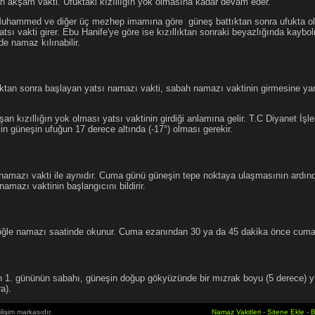
an akşam vakti. Ufuktaki kızıllığın yok olmasına kadar devam eder.
hammed ve diğer üç mezhep imamına göre güneş battıktan sonra ufukta oluş
atsı vakti girer. Ebu Hanife'ye göre ise kızıllıktan sonraki beyazlığında kaybo
de namaz kılınabilir.
tan sonra başlayan yatsı namazı vakti, sabah namazı vaktinin girmesine yan
an kızıllığın yok olması yatsı vaktinin girdiği anlamına gelir. T.C Diyanet İşle
in güneşin ufuğun 17 derece altında (-17°) olması gerekir.
namazı vakti ile aynıdır. Cuma günü güneşin tepe noktaya ulaşmasının ardın
mazı vaktinin başlangıcını bildirir.
le namazı saatinde okunur. Cuma ezanından 30 ya da 45 dakika önce cuma 
1. gününün sabahı, güneşin doğup gökyüzünde bir mızrak boyu (5 derece) 
a).
lişim markasıdır.
Namaz Vakitleri
-
Sitene Ekle
-
B