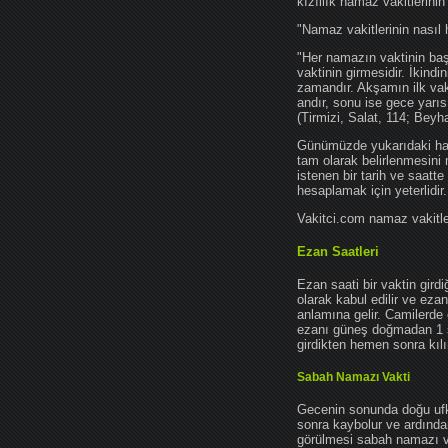
kızıllık namaz vakitlerinin
"Namaz vakitlerinin nasıl 
"Her namazın vaktinin başl
vaktinin girmesidir. İkindi
zamandır. Akşamın ilk vak
andır, sonu ise gece yarıs
(Tirmizi, Salat, 114; Beyh
Günümüzde yukarıdaki hadis
tam olarak belirlenmesini
istenen bir tarih ve saatt
hesaplamak için yeterlidir.
Vakitci.com namaz vakitler
Ezan Saatleri
Ezan saati bir vaktin gird
olarak kabul edilir ve ez
anlamına gelir. Camilerde 
ezanı güneş doğmadan 1 
girdikten hemen sonra kılın
Sabah Namazı Vakti
Gecenin sonunda doğu ufkun
sonra kaybolur ve ardından
görülmesi sabah namazı vak