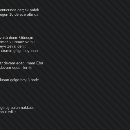
 sonucunda gerçek şafak
ufuğun 18 derece altında
akti denir. Güneşin
 namaz kılınmaz ve bu
y-i zeval denir.
ir cismin gölge boyunun
kadar devam eder. İmam Ebu
devam eder. Her iki
luşan gölge boyu) hariç
 görüş bulunmaktadır.
ul edilir.