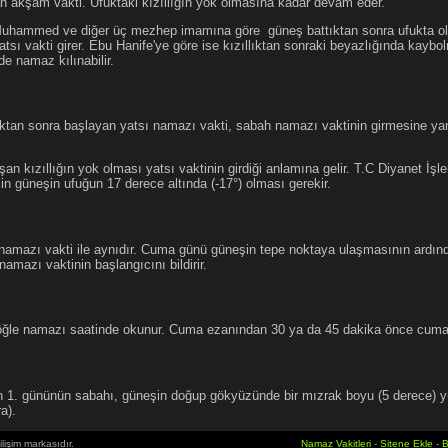
an akşam vakti. Ufuktaki kızıllığın yok olmasına kadar devam eder.
hammed ve diğer üç mezhep imamına göre güneş battıktan sonra ufukta oluş
atsı vakti girer. Ebu Hanife'ye göre ise kızıllıktan sonraki beyazlığında kaybo
de namaz kılınabilir.
tan sonra başlayan yatsı namazı vakti, sabah namazı vaktinin girmesine yan
an kızıllığın yok olması yatsı vaktinin girdiği anlamına gelir. T.C Diyanet İşle
in güneşin ufuğun 17 derece altında (-17°) olması gerekir.
namazı vakti ile aynıdır. Cuma günü güneşin tepe noktaya ulaşmasının ardın
mazı vaktinin başlangıcını bildirir.
le namazı saatinde okunur. Cuma ezanından 30 ya da 45 dakika önce cuma 
1. gününün sabahı, güneşin doğup gökyüzünde bir mızrak boyu (5 derece) 
a).
lişim markasıdır.
Namaz Vakitleri
-
Sitene Ekle
-
B