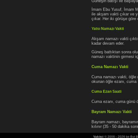
Güneşin batışı ile başlay
İmam Ebu Yusuf, İmam Mu
ile akşam vakti çıkar ve y
çıkar. Her iki görüşe göre 
Yatsı Namazı Vakti
Akşam namazı vakti çıktık
kadar devam eder.
Güneş battıktan sonra oluş
namazı vaktinin girmesi iç
Cuma Namazı Vakti
Cuma namazı vakti, öğle 
okunan öğle ezanı, cuma na
Cuma Ezan Saati
Cuma ezanı, cuma günü öğ
Bayram Namazı Vakti
Bayram namazı, bayramın 
kılınır (35 - 50 dakika sonr
Vakitci
© 2006 - 2026 bir Bvt Bi