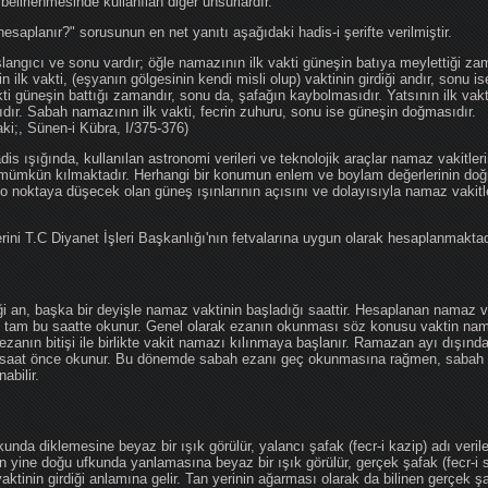
 belirlenmesinde kullanılan diğer unsurlardır.
hesaplanır?" sorusunun en net yanıtı aşağıdaki hadis-i şerifte verilmiştir.
angıcı ve sonu vardır; öğle namazının ilk vakti güneşin batıya meylettiği zam
nin ilk vakti, (eşyanın gölgesinin kendi misli olup) vaktinin girdiği andır, sonu i
ti güneşin battığı zamandır, sonu da, şafağın kaybolmasıdır. Yatsının ilk vak
ıdır. Sabah namazının ilk vakti, fecrin zuhuru, sonu ise güneşin doğmasıdır.
aki;, Sünen-i Kübra, I/375-376)
 ışığında, kullanılan astronomi verileri ve teknolojik araçlar namaz vakitleri
 mümkün kılmaktadır. Herhangi bir konumun enlem ve boylam değerlerinin doğr
e o noktaya düşecek olan güneş ışınlarının açısını ve dolayısıyla namaz vakitl
ini T.C Diyanet İşleri Başkanlığı'nın fetvalarına uygun olarak hesaplanmaktad
iği an, başka bir deyişle namaz vaktinin başladığı saattir. Hesaplanan namaz va
an tam bu saatte okunur. Genel olarak ezanın okunması söz konusu vaktin nama
ezanın bitişi ile birlikte vakit namazı kılınmaya başlanır. Ramazan ayı dışın
saat önce okunur. Bu dönemde sabah ezanı geç okunmasına rağmen, sabah 
abilir.
da diklemesine beyaz bir ışık görülür, yalancı şafak (fecr-i kazip) adı veril
 yine doğu ufkunda yanlamasına beyaz bir ışık görülür, gerçek şafak (fecr-i s
tinin girdiği anlamına gelir. Tan yerinin ağarması olarak da bilinen gerçek ş