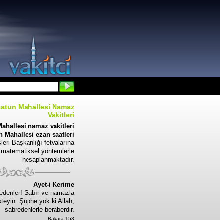
atun Mahallesi Namaz
Vakitleri
ahallesi namaz vakitleri
 Mahallesi ezan saatleri
leri Başkanlığı fetvalarına
 matematiksel yöntemlerle
hesaplanmaktadır.
Ayet-i Kerime
edenler! Sabır ve namazla
steyin. Şüphe yok ki Allah,
sabredenlerle beraberdir.
Bakara 153