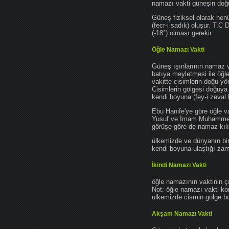
namazı vakti güneşin do
Güneş fiziksel olarak hen
(fecr-i sadık) oluşur. T.C
(-18°) olması gerekir.
Öğle Namazı Vakti
Güneş ışınlarının namaz 
batıya meyletmesi ile öğl
vakitte cisimlerin doğu y
Cisimlerin gölgesi doğuya
kendi boyuna (fey-i zeval 
Ebu Hanife'ye göre öğle v
Yusuf ve İmam Muhammed'e 
görüşe göre de namaz kılın
ülkemizde ve dünyanın bir
kendi boyuna ulaştığı zama
İkindi Namazı Vakti
öğle namazının vaktinin ç
Not: öğle namazı vakti ko
ülkemizde cismin gölge boy
Akşam Namazı Vakti