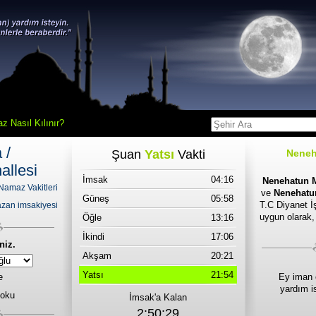
z Nasıl Kılınır?
 /
Şuan
Yatsı
Vakti
Neneh
llesi
İmsak
04:16
Nenehatun M
Namaz Vakitleri
ve
Nenehatun
Güneş
05:58
T.C Diyanet İş
zan imsakiyesi
uygun olarak,
Öğle
13:16
İkindi
17:06
niz.
Akşam
20:21
Yatsı
21:54
e
Ey iman 
yardım i
 oku
İmsak'a Kalan
2:50:29