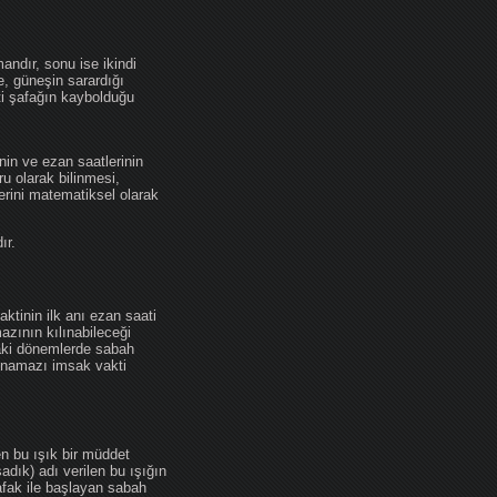
andır, sonu ise ikindi
se, güneşin sarardığı
ti şafağın kaybolduğu
nin ve ezan saatlerinin
u olarak bilinmesi,
erini matematiksel olarak
ır.
ktinin ilk anı ezan saati
zının kılınabileceği
daki dönemlerde sabah
namazı imsak vakti
en bu ışık bir müddet
adık) adı verilen bu ışığın
afak ile başlayan sabah