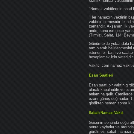
kızıllık namaz vakitlerinin
"Namaz vakitlerinin nasıl 
"Her namazın vaktinin başl
vaktinin girmesidir. İkindi
zamandır. Akşamın ilk vak
andır, sonu ise gece yarıs
(Tirmizi, Salat, 114; Beyh
Günümüzde yukarıdaki hadis
tam olarak belirlenmesini
istenen bir tarih ve saatt
hesaplamak için yeterlidir.
Vakitci.com namaz vakitler
Ezan Saatleri
Ezan saati bir vaktin gird
olarak kabul edilir ve ez
anlamına gelir. Camilerde 
ezanı güneş doğmadan 1 
girdikten hemen sonra kılın
Sabah Namazı Vakti
Gecenin sonunda doğu ufkun
sonra kaybolur ve ardından
görülmesi sabah namazı vak