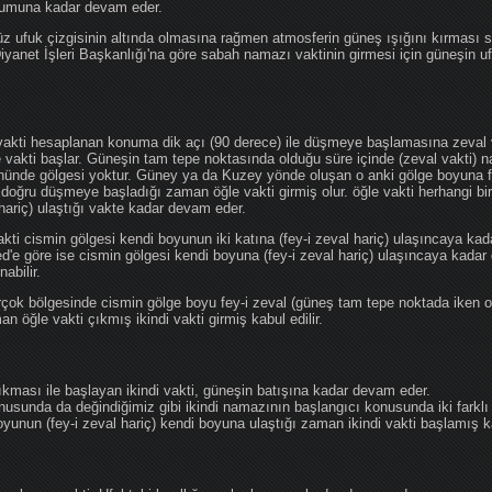
ğumuna kadar devam eder.
üz ufuk çizgisinin altında olmasına rağmen atmosferin güneş ışığını kırması
 Diyanet İşleri Başkanlığı'na göre sabah namazı vaktinin girmesi için güneşin 
vakti hesaplanan konuma dik açı (90 derece) ile düşmeye başlamasına zeval v
e vakti başlar. Güneşin tam tepe noktasında olduğu süre içinde (zeval vakti)
önünde gölgesi yoktur. Güney ya da Kuzey yönde oluşan o anki gölge boyuna fe
 doğru düşmeye başladığı zaman öğle vakti girmiş olur. öğle vakti herhangi b
hariç) ulaştığı vakte kadar devam eder.
akti cismin gölgesi kendi boyunun iki katına (fey-i zeval hariç) ulaşıncaya 
göre ise cismin gölgesi kendi boyuna (fey-i zeval hariç) ulaşıncaya kadar 
abilir.
çok bölgesinde cismin gölge boyu fey-i zeval (güneş tam tepe noktada iken o
n öğle vakti çıkmış ikindi vakti girmiş kabul edilir.
ıkması ile başlayan ikindi vakti, güneşin batışına kadar devam eder.
nusunda da değindiğimiz gibi ikindi namazının başlangıcı konusunda iki farklı
unun (fey-i zeval hariç) kendi boyuna ulaştığı zaman ikindi vakti başlamış kab