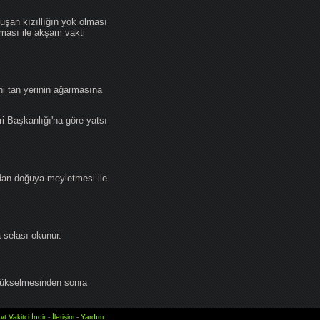
an kızıllığın yok olması
lması ile akşam vakti
i tan yerinin ağarmasına
ri Başkanlığı'na göre yatsı
dan doğuya meyletmesi ile
selası okunur.
yükselmesinden sonra
vt Vakitci İndir
-
İletişim
-
Yardım