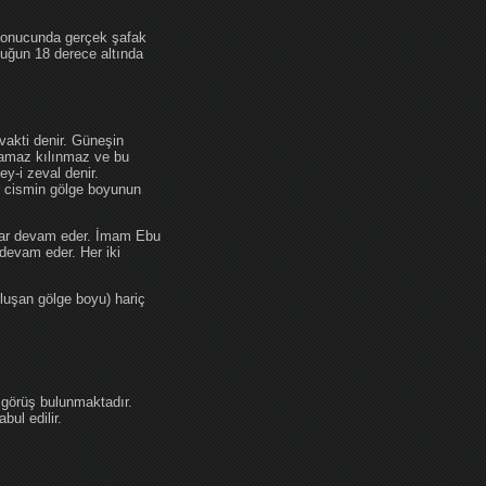
 sonucunda gerçek şafak
ufuğun 18 derece altında
akti denir. Güneşin
 namaz kılınmaz ve bu
y-i zeval denir.
ir cismin gölge boyunun
kadar devam eder. İmam Ebu
devam eder. Her iki
luşan gölge boyu) hariç
 görüş bulunmaktadır.
ul edilir.