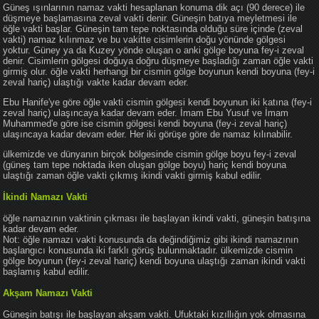
Güneş ışınlarının namaz vakti hesaplanan konuma dik açı (90 derece) ile
düşmeye başlamasına zeval vakti denir. Güneşin batıya meyletmesi ile
öğle vakti başlar. Güneşin tam tepe noktasında olduğu süre içinde (zeval
vakti) namaz kılınmaz ve bu vakitte cisimlerin doğu yönünde gölgesi
yoktur. Güney ya da Kuzey yönde oluşan o anki gölge boyuna fey-i zeval
denir. Cisimlerin gölgesi doğuya doğru düşmeye başladığı zaman öğle vakti
girmiş olur. öğle vakti herhangi bir cismin gölge boyunun kendi boyuna (fey-i
zeval hariç) ulaştığı vakte kadar devam eder.
Ebu Hanife'ye göre öğle vakti cismin gölgesi kendi boyunun iki katına (fey-i
zeval hariç) ulaşıncaya kadar devam eder. İmam Ebu Yusuf ve İmam
Muhammed'e göre ise cismin gölgesi kendi boyuna (fey-i zeval hariç)
ulaşıncaya kadar devam eder. Her iki görüşe göre de namaz kılınabilir.
ülkemizde ve dünyanın birçok bölgesinde cismin gölge boyu fey-i zeval
(güneş tam tepe noktada iken oluşan gölge boyu) hariç kendi boyuna
ulaştığı zaman öğle vakti çıkmış ikindi vakti girmiş kabul edilir.
İkindi Namazı Vakti
öğle namazının vaktinin çıkması ile başlayan ikindi vakti, güneşin batışına
kadar devam eder.
Not: öğle namazı vakti konusunda da değindiğimiz gibi ikindi namazının
başlangıcı konusunda iki farklı görüş bulunmaktadır. ülkemizde cismin
gölge boyunun (fey-i zeval hariç) kendi boyuna ulaştığı zaman ikindi vakti
başlamış kabul edilir.
Akşam Namazı Vakti
Güneşin batışı ile başlayan akşam vakti. Ufuktaki kızıllığın yok olmasına