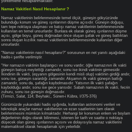
yöntemlerle hesaplanmaktadır.
Namaz Vakitleri Nasıl Hesaplanır ?
Namaz vakitlerinin belirlenmesinde temel ölçüt, güneşin gökyüzünde
bulunduğu konum ve güneş ışınlarının düşme açısıdır. Güneşin doğuşu,
tam tepe noktaya ulaşması ve batışı namaz vakitlerinin belirlenmesinde
kullanılan en temel unsurlardır. Bunlara ek olarak güneş ışınlarının düşme
açısı, gölge boyu, güneş doğmadan önce oluşan şafak ve güneş battıktan
sonra oluşan kızıllık namaz vakitlerinin belirlenmesinde kullanılan diğer
unsurlardır.
"Namaz vakitlerinin nasıl hesaplanır?" sorusunun en net yanıtı aşağıdaki
hadis-i şerifte verilmiştir.
"Her namazın vaktinin başlangıcı ve sonu vardır; öğle namazının ilk vakti
güneşin batıya meylettiği zamandır, sonu ise ikindi vaktinin girmesidir.
İkindinin ilk vakti, (eşyanın gölgesinin kendi misli olup) vaktinin girdiği andır,
sonu ise, güneşin sarardığı zamandır. Akşamın ilk vakti güneşin battığı
zamandır, sonu da, şafağın kaybolmasıdır. Yatsının ilk vakti şafağın
kaybolduğu andır, sonu ise gece yarısıdır. Sabah namazının ilk vakti, fecrin
zuhuru, sonu ise güneşin doğmasıdır.
(Tirmizi, Salat, 114; Beyhaki;, Sünen-i Kübra, I/375-376)
Günümüzde yukarıdaki hadis ışığında, kullanılan astronomi verileri ve
teknolojik araçlar namaz vakitlerinin ve ezan saatlerinin tam olarak
belirlenmesini mümkün kılmaktadır. Herhangi bir konumun enlem ve boylam
değerlerinin doğru olarak bilinmesi, istenen bir tarih ve saatte o noktaya
düşecek olan güneş ışınlarının açısını ve dolayısıyla namaz vakitlerini
matematiksel olarak hesaplamak için yeterlidir.