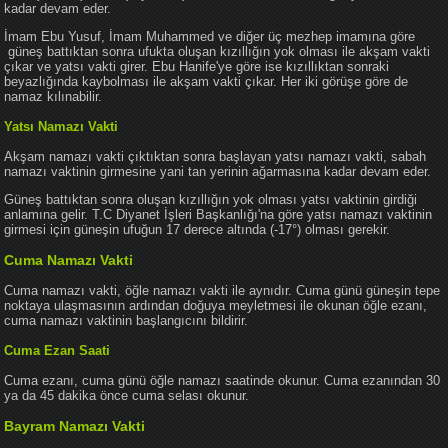
kadar devam eder.
İmam Ebu Yusuf, İmam Muhammed ve diğer üç mezhep imamına göre
güneş battıktan sonra ufukta oluşan kızıllığın yok olması ile akşam vakti
çıkar ve yatsı vakti girer. Ebu Hanife'ye göre ise kızıllıktan sonraki
beyazlığında kaybolması ile akşam vakti çıkar. Her iki görüşe göre de
namaz kılınabilir.
Yatsı Namazı Vakti
Akşam namazı vakti çıktıktan sonra başlayan yatsı namazı vakti, sabah
namazı vaktinin girmesine yani tan yerinin ağarmasına kadar devam eder.
Güneş battıktan sonra oluşan kızıllığın yok olması yatsı vaktinin girdiği
anlamına gelir. T.C Diyanet İşleri Başkanlığı'na göre yatsı namazı vaktinin
girmesi için güneşin ufuğun 17 derece altında (-17°) olması gerekir.
Cuma Namazı Vakti
Cuma namazı vakti, öğle namazı vakti ile aynıdır. Cuma günü güneşin tepe
noktaya ulaşmasının ardından doğuya meyletmesi ile okunan öğle ezanı,
cuma namazı vaktinin başlangıcını bildirir.
Cuma Ezan Saati
Cuma ezanı, cuma günü öğle namazı saatinde okunur. Cuma ezanından 30
ya da 45 dakika önce cuma selası okunur.
Bayram Namazı Vakti