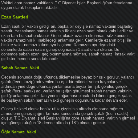
Vakitci.com namaz vakitlerini T.C Diyanet İşleri Başkanlığı'nın fetvalarına
uygun olarak hesaplanmaktadır.
Ezan Saatleri
Ezan saati bir vaktin girdiği an, başka bir deyişle namaz vaktinin başladığı
saattir. Hesaplanan namaz vaktinin ilk anı ezan saati olarak kabul edilir ve
ezan tam bu saatte okunur. Genel olarak ezanın okunması söz konusu
vaktin namazının kılınabileceği anlamına gelir. Camilerde ezanın bitişi ile
birlikte vakit namazı kılınmaya başlanır. Ramazan ayı dışındaki
dönemlerde sabah ezanı güneş doğmadan 1 saat önce okunur. Bu
dönemde sabah ezanı geç okunmasına rağmen, sabah namazı imsak vakti
girdikten hemen sonra kılınabilir.
Sabah Namazı Vakti
Gecenin sonunda doğu ufkunda diklemesine beyaz bir ışık görülür, yalancı
şafak (fecr-i kazip) adı verilen bu ışık bir müddet sonra kaybolur ve
ardından yine doğu ufkunda yanlamasına beyaz bir ışık görülür, gerçek
şafak (fecr-i sadık) adı verilen bu ışığın görülmesi sabah namazı vaktinin
girdiği anlamına gelir. Tan yerinin ağarması olarak da bilinen gerçek şafak
ile başlayan sabah namazı vakti güneşin doğumuna kadar devam eder.
Güneş fiziksel olarak henüz ufuk çizgisinin altında olmasına rağmen
atmosferin güneş ışığını kırması sonucunda gerçek şafak (fecr-i sadık)
oluşur. T.C Diyanet İşleri Başkanlığı'na göre sabah namazı vaktinin girmesi
için güneşin ufuğun 18 derece altında (-18°) olması gerekir.
Öğle Namazı Vakti