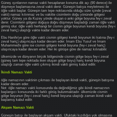
Güneş ışınlarının namaz vakti hesaplanan konuma dik açı (90 derece) ile
düşmeye başlamasına zeval vakti denir. Güneşin batıya meyletmesi ile
öğle vakti başlar. Güneşin tam tepe noktasında olduğu süre içinde (zeval
vakti) namaz kılınmaz ve bu vakitte cisimlerin doğu yönünde gölgesi
yoktur. Güney ya da Kuzey yönde oluşan o anki gölge boyuna fey-i zeval
denir. Cisimlerin gölgesi doğuya doğru düşmeye başladığı zaman öğle vakti
girmiş olur. öğle vakti herhangi bir cismin gölge boyunun kendi boyuna (fey-i
zeval hariç) ulaştığı vakte kadar devam eder.
Ebu Hanife'ye göre öğle vakti cismin gölgesi kendi boyunun iki katına (fey-i
zeval hariç) ulaşıncaya kadar devam eder. İmam Ebu Yusuf ve İmam
Muhammed'e göre ise cismin gölgesi kendi boyuna (fey-i zeval hariç)
ulaşıncaya kadar devam eder. Her iki görüşe göre de namaz kılınabilir.
ülkemizde ve dünyanın birçok bölgesinde cismin gölge boyu fey-i zeval
(güneş tam tepe noktada iken oluşan gölge boyu) hariç kendi boyuna
ulaştığı zaman öğle vakti çıkmış ikindi vakti girmiş kabul edilir.
İkindi Namazı Vakti
öğle namazının vaktinin çıkması ile başlayan ikindi vakti, güneşin batışına
kadar devam eder.
Not: öğle namazı vakti konusunda da değindiğimiz gibi ikindi namazının
başlangıcı konusunda iki farklı görüş bulunmaktadır. ülkemizde cismin
gölge boyunun (fey-i zeval hariç) kendi boyuna ulaştığı zaman ikindi vakti
başlamış kabul edilir.
Akşam Namazı Vakti
Güneşin batışı ile başlayan akşam vakti. Ufuktaki kızıllığın yok olmasına