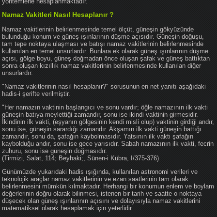
yöntemlerle hesaplanmaktadır.
Namaz Vakitleri Nasıl Hesaplanır ?
Namaz vakitlerinin belirlenmesinde temel ölçüt, güneşin gökyüzünde
bulunduğu konum ve güneş ışınlarının düşme açısıdır. Güneşin doğuşu,
tam tepe noktaya ulaşması ve batışı namaz vakitlerinin belirlenmesinde
kullanılan en temel unsurlardır. Bunlara ek olarak güneş ışınlarının düşme
açısı, gölge boyu, güneş doğmadan önce oluşan şafak ve güneş battıktan
sonra oluşan kızıllık namaz vakitlerinin belirlenmesinde kullanılan diğer
unsurlardır.
"Namaz vakitlerinin nasıl hesaplanır?" sorusunun en net yanıtı aşağıdaki
hadis-i şerifte verilmiştir.
"Her namazın vaktinin başlangıcı ve sonu vardır; öğle namazının ilk vakti
güneşin batıya meylettiği zamandır, sonu ise ikindi vaktinin girmesidir.
İkindinin ilk vakti, (eşyanın gölgesinin kendi misli olup) vaktinin girdiği andır,
sonu ise, güneşin sarardığı zamandır. Akşamın ilk vakti güneşin battığı
zamandır, sonu da, şafağın kaybolmasıdır. Yatsının ilk vakti şafağın
kaybolduğu andır, sonu ise gece yarısıdır. Sabah namazının ilk vakti, fecrin
zuhuru, sonu ise güneşin doğmasıdır.
(Tirmizi, Salat, 114; Beyhaki;, Sünen-i Kübra, I/375-376)
Günümüzde yukarıdaki hadis ışığında, kullanılan astronomi verileri ve
teknolojik araçlar namaz vakitlerinin ve ezan saatlerinin tam olarak
belirlenmesini mümkün kılmaktadır. Herhangi bir konumun enlem ve boylam
değerlerinin doğru olarak bilinmesi, istenen bir tarih ve saatte o noktaya
düşecek olan güneş ışınlarının açısını ve dolayısıyla namaz vakitlerini
matematiksel olarak hesaplamak için yeterlidir.