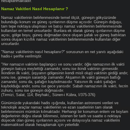
hesaplanmaktadır.
Namaz Vakitleri Nasıl Hesaplanır ?
Namaz vakitlerinin belirlenmesinde temel ölçüt, güneşin gökyüzünde
bulunduğu konum ve güneş ışınlarının düşme açısıdır. Güneşin doğuşu,
tam tepe noktaya ulaşması ve batışı namaz vakitlerinin belirlenmesinde
kullanılan en temel unsurlardır. Bunlara ek olarak güneş ışınlarının düşme
açısı, gölge boyu, güneş doğmadan önce oluşan şafak ve güneş battıktan
sonra oluşan kızıllık namaz vakitlerinin belirlenmesinde kullanılan diğer
unsurlardır.
"Namaz vakitlerinin nasıl hesaplanır?" sorusunun en net yanıtı aşağıdaki
hadis-i şerifte verilmiştir.
"Her namazın vaktinin başlangıcı ve sonu vardır; öğle namazının ilk vakti
güneşin batıya meylettiği zamandır, sonu ise ikindi vaktinin girmesidir.
İkindinin ilk vakti, (eşyanın gölgesinin kendi misli olup) vaktinin girdiği andır,
sonu ise, güneşin sarardığı zamandır. Akşamın ilk vakti güneşin battığı
zamandır, sonu da, şafağın kaybolmasıdır. Yatsının ilk vakti şafağın
kaybolduğu andır, sonu ise gece yarısıdır. Sabah namazının ilk vakti, fecrin
zuhuru, sonu ise güneşin doğmasıdır.
(Tirmizi, Salat, 114; Beyhaki;, Sünen-i Kübra, I/375-376)
Günümüzde yukarıdaki hadis ışığında, kullanılan astronomi verileri ve
teknolojik araçlar namaz vakitlerinin ve ezan saatlerinin tam olarak
belirlenmesini mümkün kılmaktadır. Herhangi bir konumun enlem ve boylam
değerlerinin doğru olarak bilinmesi, istenen bir tarih ve saatte o noktaya
düşecek olan güneş ışınlarının açısını ve dolayısıyla namaz vakitlerini
matematiksel olarak hesaplamak için yeterlidir.