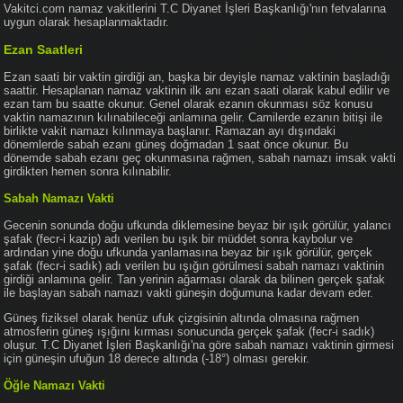
Vakitci.com namaz vakitlerini T.C Diyanet İşleri Başkanlığı'nın fetvalarına
uygun olarak hesaplanmaktadır.
Ezan Saatleri
Ezan saati bir vaktin girdiği an, başka bir deyişle namaz vaktinin başladığı
saattir. Hesaplanan namaz vaktinin ilk anı ezan saati olarak kabul edilir ve
ezan tam bu saatte okunur. Genel olarak ezanın okunması söz konusu
vaktin namazının kılınabileceği anlamına gelir. Camilerde ezanın bitişi ile
birlikte vakit namazı kılınmaya başlanır. Ramazan ayı dışındaki
dönemlerde sabah ezanı güneş doğmadan 1 saat önce okunur. Bu
dönemde sabah ezanı geç okunmasına rağmen, sabah namazı imsak vakti
girdikten hemen sonra kılınabilir.
Sabah Namazı Vakti
Gecenin sonunda doğu ufkunda diklemesine beyaz bir ışık görülür, yalancı
şafak (fecr-i kazip) adı verilen bu ışık bir müddet sonra kaybolur ve
ardından yine doğu ufkunda yanlamasına beyaz bir ışık görülür, gerçek
şafak (fecr-i sadık) adı verilen bu ışığın görülmesi sabah namazı vaktinin
girdiği anlamına gelir. Tan yerinin ağarması olarak da bilinen gerçek şafak
ile başlayan sabah namazı vakti güneşin doğumuna kadar devam eder.
Güneş fiziksel olarak henüz ufuk çizgisinin altında olmasına rağmen
atmosferin güneş ışığını kırması sonucunda gerçek şafak (fecr-i sadık)
oluşur. T.C Diyanet İşleri Başkanlığı'na göre sabah namazı vaktinin girmesi
için güneşin ufuğun 18 derece altında (-18°) olması gerekir.
Öğle Namazı Vakti