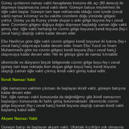
Güneş ışınlarının namaz vakti hesaplanan konuma dik açı (90 derece) ile
düşmeye başlamasına zeval vakti denir. Güneşin batıya meyletmesi ile
öğle vakti başlar. Güneşin tam tepe noktasında olduğu süre içinde (zeval
vakti) namaz kılınmaz ve bu vakitte cisimlerin doğu yönünde gölgesi
yoktur. Güney ya da Kuzey yönde oluşan o anki gölge boyuna fey-i zeval
denir. Cisimlerin gölgesi doğuya doğru düşmeye başladığı zaman öğle vakti
girmiş olur. öğle vakti herhangi bir cismin gölge boyunun kendi boyuna (fey-i
zeval hariç) ulaştığı vakte kadar devam eder.
Ebu Hanife'ye göre öğle vakti cismin gölgesi kendi boyunun iki katına (fey-i
zeval hariç) ulaşıncaya kadar devam eder. İmam Ebu Yusuf ve İmam
Muhammed'e göre ise cismin gölgesi kendi boyuna (fey-i zeval hariç)
ulaşıncaya kadar devam eder. Her iki görüşe göre de namaz kılınabilir.
ülkemizde ve dünyanın birçok bölgesinde cismin gölge boyu fey-i zeval
(güneş tam tepe noktada iken oluşan gölge boyu) hariç kendi boyuna
ulaştığı zaman öğle vakti çıkmış ikindi vakti girmiş kabul edilir.
İkindi Namazı Vakti
öğle namazının vaktinin çıkması ile başlayan ikindi vakti, güneşin batışına
kadar devam eder.
Not: öğle namazı vakti konusunda da değindiğimiz gibi ikindi namazının
başlangıcı konusunda iki farklı görüş bulunmaktadır. ülkemizde cismin
gölge boyunun (fey-i zeval hariç) kendi boyuna ulaştığı zaman ikindi vakti
başlamış kabul edilir.
Akşam Namazı Vakti
Güneşin batışı ile başlayan akşam vakti. Ufuktaki kızıllığın yok olmasına