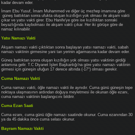
kadar devam eder.
İmam Ebu Yusuf, İmam Muhammed ve diğer üç mezhep imamına göre
güneş battıktan sonra ufukta oluşan kızıllığın yok olması ile akşam vakti
çıkar ve yatsı vakti girer. Ebu Hanife'ye göre ise kızıllıktan sonraki
beyazlığında kaybolması ile akşam vakti çıkar. Her iki görüşe göre de
namaz kılınabilir.
Yatsı Namazı Vakti
Akşam namazı vakti çıktıktan sonra başlayan yatsı namazı vakti, sabah
namazı vaktinin girmesine yani tan yerinin ağarmasına kadar devam eder.
Güneş battıktan sonra oluşan kızıllığın yok olması yatsı vaktinin girdiği
anlamına gelir. T.C Diyanet İşleri Başkanlığı'na göre yatsı namazı vaktinin
girmesi için güneşin ufuğun 17 derece altında (-17°) olması gerekir.
Cuma Namazı Vakti
Cuma namazı vakti, öğle namazı vakti ile aynıdır. Cuma günü güneşin tepe
noktaya ulaşmasının ardından doğuya meyletmesi ile okunan öğle ezanı,
cuma namazı vaktinin başlangıcını bildirir.
Cuma Ezan Saati
Cuma ezanı, cuma günü öğle namazı saatinde okunur. Cuma ezanından 30
ya da 45 dakika önce cuma selası okunur.
Bayram Namazı Vakti