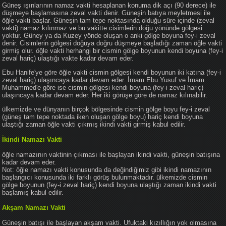
Güneş ışınlarının namaz vakti hesaplanan konuma dik açı (90 derece) ile
düşmeye başlamasına zeval vakti denir. Güneşin batıya meyletmesi ile
öğle vakti başlar. Güneşin tam tepe noktasında olduğu süre içinde (zeval
vakti) namaz kılınmaz ve bu vakitte cisimlerin doğu yönünde gölgesi
yoktur. Güney ya da Kuzey yönde oluşan o anki gölge boyuna fey-i zeval
denir. Cisimlerin gölgesi doğuya doğru düşmeye başladığı zaman öğle vakti
girmiş olur. öğle vakti herhangi bir cismin gölge boyunun kendi boyuna (fey-i
zeval hariç) ulaştığı vakte kadar devam eder.
Ebu Hanife'ye göre öğle vakti cismin gölgesi kendi boyunun iki katına (fey-i
zeval hariç) ulaşıncaya kadar devam eder. İmam Ebu Yusuf ve İmam
Muhammed'e göre ise cismin gölgesi kendi boyuna (fey-i zeval hariç)
ulaşıncaya kadar devam eder. Her iki görüşe göre de namaz kılınabilir.
ülkemizde ve dünyanın birçok bölgesinde cismin gölge boyu fey-i zeval
(güneş tam tepe noktada iken oluşan gölge boyu) hariç kendi boyuna
ulaştığı zaman öğle vakti çıkmış ikindi vakti girmiş kabul edilir.
İkindi Namazı Vakti
öğle namazının vaktinin çıkması ile başlayan ikindi vakti, güneşin batışına
kadar devam eder.
Not: öğle namazı vakti konusunda da değindiğimiz gibi ikindi namazının
başlangıcı konusunda iki farklı görüş bulunmaktadır. ülkemizde cismin
gölge boyunun (fey-i zeval hariç) kendi boyuna ulaştığı zaman ikindi vakti
başlamış kabul edilir.
Akşam Namazı Vakti
Güneşin batışı ile başlayan akşam vakti. Ufuktaki kızıllığın yok olmasına