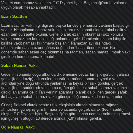
Vakitci.com namaz vakitlerini T.C Diyanet İşleri Başkanlığı'nın fetvalarına
uygun olarak hesaplanmaktadır.
Ezan Saatleri
Ezan saati bir vaktin girdiği an, başka bir deyişle namaz vaktinin başladığı
saattir. Hesaplanan namaz vaktinin ilk anı ezan saati olarak kabul edilir ve
ezan tam bu saatte okunur. Genel olarak ezanın okunması söz konusu
vaktin namazının kılınabileceği anlamına gelir. Camilerde ezanın bitişi ile
birlikte vakit namazı kılınmaya başlanır. Ramazan ayı dışındaki
dönemlerde sabah ezanı güneş doğmadan 1 saat önce okunur. Bu
dönemde sabah ezanı geç okunmasına rağmen, sabah namazı imsak vakti
girdikten hemen sonra kılınabilir.
Sabah Namazı Vakti
Gecenin sonunda doğu ufkunda diklemesine beyaz bir ışık görülür, yalancı
şafak (fecr-i kazip) adı verilen bu ışık bir müddet sonra kaybolur ve
ardından yine doğu ufkunda yanlamasına beyaz bir ışık görülür, gerçek
şafak (fecr-i sadık) adı verilen bu ışığın görülmesi sabah namazı vaktinin
girdiği anlamına gelir. Tan yerinin ağarması olarak da bilinen gerçek şafak
ile başlayan sabah namazı vakti güneşin doğumuna kadar devam eder.
Güneş fiziksel olarak henüz ufuk çizgisinin altında olmasına rağmen
atmosferin güneş ışığını kırması sonucunda gerçek şafak (fecr-i sadık)
oluşur. T.C Diyanet İşleri Başkanlığı'na göre sabah namazı vaktinin girmesi
için güneşin ufuğun 18 derece altında (-18°) olması gerekir.
Öğle Namazı Vakti