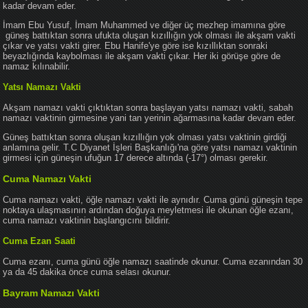
kadar devam eder.
İmam Ebu Yusuf, İmam Muhammed ve diğer üç mezhep imamına göre
güneş battıktan sonra ufukta oluşan kızıllığın yok olması ile akşam vakti
çıkar ve yatsı vakti girer. Ebu Hanife'ye göre ise kızıllıktan sonraki
beyazlığında kaybolması ile akşam vakti çıkar. Her iki görüşe göre de
namaz kılınabilir.
Yatsı Namazı Vakti
Akşam namazı vakti çıktıktan sonra başlayan yatsı namazı vakti, sabah
namazı vaktinin girmesine yani tan yerinin ağarmasına kadar devam eder.
Güneş battıktan sonra oluşan kızıllığın yok olması yatsı vaktinin girdiği
anlamına gelir. T.C Diyanet İşleri Başkanlığı'na göre yatsı namazı vaktinin
girmesi için güneşin ufuğun 17 derece altında (-17°) olması gerekir.
Cuma Namazı Vakti
Cuma namazı vakti, öğle namazı vakti ile aynıdır. Cuma günü güneşin tepe
noktaya ulaşmasının ardından doğuya meyletmesi ile okunan öğle ezanı,
cuma namazı vaktinin başlangıcını bildirir.
Cuma Ezan Saati
Cuma ezanı, cuma günü öğle namazı saatinde okunur. Cuma ezanından 30
ya da 45 dakika önce cuma selası okunur.
Bayram Namazı Vakti