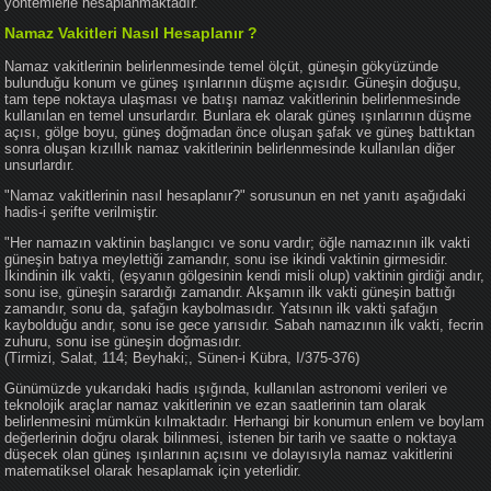
yöntemlerle hesaplanmaktadır.
Namaz Vakitleri Nasıl Hesaplanır ?
Namaz vakitlerinin belirlenmesinde temel ölçüt, güneşin gökyüzünde
bulunduğu konum ve güneş ışınlarının düşme açısıdır. Güneşin doğuşu,
tam tepe noktaya ulaşması ve batışı namaz vakitlerinin belirlenmesinde
kullanılan en temel unsurlardır. Bunlara ek olarak güneş ışınlarının düşme
açısı, gölge boyu, güneş doğmadan önce oluşan şafak ve güneş battıktan
sonra oluşan kızıllık namaz vakitlerinin belirlenmesinde kullanılan diğer
unsurlardır.
"Namaz vakitlerinin nasıl hesaplanır?" sorusunun en net yanıtı aşağıdaki
hadis-i şerifte verilmiştir.
"Her namazın vaktinin başlangıcı ve sonu vardır; öğle namazının ilk vakti
güneşin batıya meylettiği zamandır, sonu ise ikindi vaktinin girmesidir.
İkindinin ilk vakti, (eşyanın gölgesinin kendi misli olup) vaktinin girdiği andır,
sonu ise, güneşin sarardığı zamandır. Akşamın ilk vakti güneşin battığı
zamandır, sonu da, şafağın kaybolmasıdır. Yatsının ilk vakti şafağın
kaybolduğu andır, sonu ise gece yarısıdır. Sabah namazının ilk vakti, fecrin
zuhuru, sonu ise güneşin doğmasıdır.
(Tirmizi, Salat, 114; Beyhaki;, Sünen-i Kübra, I/375-376)
Günümüzde yukarıdaki hadis ışığında, kullanılan astronomi verileri ve
teknolojik araçlar namaz vakitlerinin ve ezan saatlerinin tam olarak
belirlenmesini mümkün kılmaktadır. Herhangi bir konumun enlem ve boylam
değerlerinin doğru olarak bilinmesi, istenen bir tarih ve saatte o noktaya
düşecek olan güneş ışınlarının açısını ve dolayısıyla namaz vakitlerini
matematiksel olarak hesaplamak için yeterlidir.