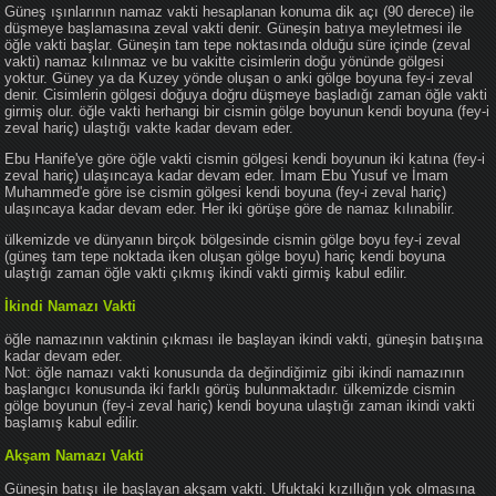
Güneş ışınlarının namaz vakti hesaplanan konuma dik açı (90 derece) ile
düşmeye başlamasına zeval vakti denir. Güneşin batıya meyletmesi ile
öğle vakti başlar. Güneşin tam tepe noktasında olduğu süre içinde (zeval
vakti) namaz kılınmaz ve bu vakitte cisimlerin doğu yönünde gölgesi
yoktur. Güney ya da Kuzey yönde oluşan o anki gölge boyuna fey-i zeval
denir. Cisimlerin gölgesi doğuya doğru düşmeye başladığı zaman öğle vakti
girmiş olur. öğle vakti herhangi bir cismin gölge boyunun kendi boyuna (fey-i
zeval hariç) ulaştığı vakte kadar devam eder.
Ebu Hanife'ye göre öğle vakti cismin gölgesi kendi boyunun iki katına (fey-i
zeval hariç) ulaşıncaya kadar devam eder. İmam Ebu Yusuf ve İmam
Muhammed'e göre ise cismin gölgesi kendi boyuna (fey-i zeval hariç)
ulaşıncaya kadar devam eder. Her iki görüşe göre de namaz kılınabilir.
ülkemizde ve dünyanın birçok bölgesinde cismin gölge boyu fey-i zeval
(güneş tam tepe noktada iken oluşan gölge boyu) hariç kendi boyuna
ulaştığı zaman öğle vakti çıkmış ikindi vakti girmiş kabul edilir.
İkindi Namazı Vakti
öğle namazının vaktinin çıkması ile başlayan ikindi vakti, güneşin batışına
kadar devam eder.
Not: öğle namazı vakti konusunda da değindiğimiz gibi ikindi namazının
başlangıcı konusunda iki farklı görüş bulunmaktadır. ülkemizde cismin
gölge boyunun (fey-i zeval hariç) kendi boyuna ulaştığı zaman ikindi vakti
başlamış kabul edilir.
Akşam Namazı Vakti
Güneşin batışı ile başlayan akşam vakti. Ufuktaki kızıllığın yok olmasına