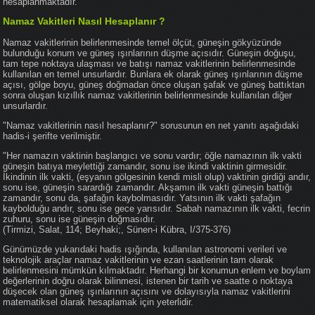
hesaplanmaktadır.
Namaz Vakitleri Nasıl Hesaplanır ?
Namaz vakitlerinin belirlenmesinde temel ölçüt, güneşin gökyüzünde
bulunduğu konum ve güneş ışınlarının düşme açısıdır. Güneşin doğuşu,
tam tepe noktaya ulaşması ve batışı namaz vakitlerinin belirlenmesinde
kullanılan en temel unsurlardır. Bunlara ek olarak güneş ışınlarının düşme
açısı, gölge boyu, güneş doğmadan önce oluşan şafak ve güneş battıktan
sonra oluşan kızıllık namaz vakitlerinin belirlenmesinde kullanılan diğer
unsurlardır.
"Namaz vakitlerinin nasıl hesaplanır?" sorusunun en net yanıtı aşağıdaki
hadis-i şerifte verilmiştir.
"Her namazın vaktinin başlangıcı ve sonu vardır; öğle namazının ilk vakti
güneşin batıya meylettiği zamandır, sonu ise ikindi vaktinin girmesidir.
İkindinin ilk vakti, (eşyanın gölgesinin kendi misli olup) vaktinin girdiği andır,
sonu ise, güneşin sarardığı zamandır. Akşamın ilk vakti güneşin battığı
zamandır, sonu da, şafağın kaybolmasıdır. Yatsının ilk vakti şafağın
kaybolduğu andır, sonu ise gece yarısıdır. Sabah namazının ilk vakti, fecrin
zuhuru, sonu ise güneşin doğmasıdır.
(Tirmizi, Salat, 114; Beyhaki;, Sünen-i Kübra, I/375-376)
Günümüzde yukarıdaki hadis ışığında, kullanılan astronomi verileri ve
teknolojik araçlar namaz vakitlerinin ve ezan saatlerinin tam olarak
belirlenmesini mümkün kılmaktadır. Herhangi bir konumun enlem ve boylam
değerlerinin doğru olarak bilinmesi, istenen bir tarih ve saatte o noktaya
düşecek olan güneş ışınlarının açısını ve dolayısıyla namaz vakitlerini
matematiksel olarak hesaplamak için yeterlidir.