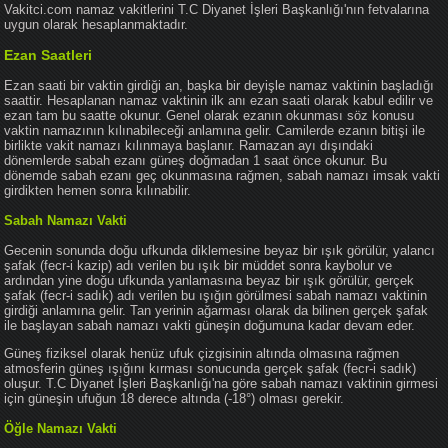
Vakitci.com namaz vakitlerini T.C Diyanet İşleri Başkanlığı'nın fetvalarına
uygun olarak hesaplanmaktadır.
Ezan Saatleri
Ezan saati bir vaktin girdiği an, başka bir deyişle namaz vaktinin başladığı
saattir. Hesaplanan namaz vaktinin ilk anı ezan saati olarak kabul edilir ve
ezan tam bu saatte okunur. Genel olarak ezanın okunması söz konusu
vaktin namazının kılınabileceği anlamına gelir. Camilerde ezanın bitişi ile
birlikte vakit namazı kılınmaya başlanır. Ramazan ayı dışındaki
dönemlerde sabah ezanı güneş doğmadan 1 saat önce okunur. Bu
dönemde sabah ezanı geç okunmasına rağmen, sabah namazı imsak vakti
girdikten hemen sonra kılınabilir.
Sabah Namazı Vakti
Gecenin sonunda doğu ufkunda diklemesine beyaz bir ışık görülür, yalancı
şafak (fecr-i kazip) adı verilen bu ışık bir müddet sonra kaybolur ve
ardından yine doğu ufkunda yanlamasına beyaz bir ışık görülür, gerçek
şafak (fecr-i sadık) adı verilen bu ışığın görülmesi sabah namazı vaktinin
girdiği anlamına gelir. Tan yerinin ağarması olarak da bilinen gerçek şafak
ile başlayan sabah namazı vakti güneşin doğumuna kadar devam eder.
Güneş fiziksel olarak henüz ufuk çizgisinin altında olmasına rağmen
atmosferin güneş ışığını kırması sonucunda gerçek şafak (fecr-i sadık)
oluşur. T.C Diyanet İşleri Başkanlığı'na göre sabah namazı vaktinin girmesi
için güneşin ufuğun 18 derece altında (-18°) olması gerekir.
Öğle Namazı Vakti