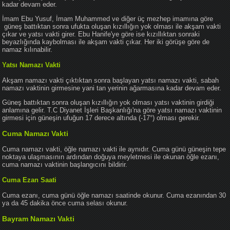
kadar devam eder.
İmam Ebu Yusuf, İmam Muhammed ve diğer üç mezhep imamına göre
güneş battıktan sonra ufukta oluşan kızıllığın yok olması ile akşam vakti
çıkar ve yatsı vakti girer. Ebu Hanife'ye göre ise kızıllıktan sonraki
beyazlığında kaybolması ile akşam vakti çıkar. Her iki görüşe göre de
namaz kılınabilir.
Yatsı Namazı Vakti
Akşam namazı vakti çıktıktan sonra başlayan yatsı namazı vakti, sabah
namazı vaktinin girmesine yani tan yerinin ağarmasına kadar devam eder.
Güneş battıktan sonra oluşan kızıllığın yok olması yatsı vaktinin girdiği
anlamına gelir. T.C Diyanet İşleri Başkanlığı'na göre yatsı namazı vaktinin
girmesi için güneşin ufuğun 17 derece altında (-17°) olması gerekir.
Cuma Namazı Vakti
Cuma namazı vakti, öğle namazı vakti ile aynıdır. Cuma günü güneşin tepe
noktaya ulaşmasının ardından doğuya meyletmesi ile okunan öğle ezanı,
cuma namazı vaktinin başlangıcını bildirir.
Cuma Ezan Saati
Cuma ezanı, cuma günü öğle namazı saatinde okunur. Cuma ezanından 30
ya da 45 dakika önce cuma selası okunur.
Bayram Namazı Vakti