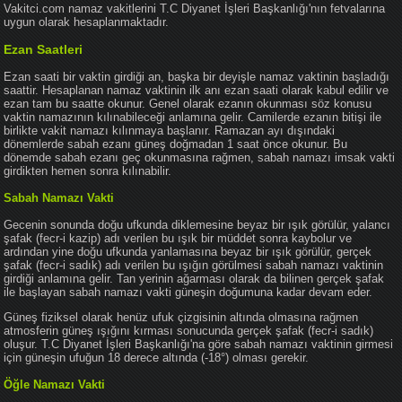
Vakitci.com namaz vakitlerini T.C Diyanet İşleri Başkanlığı'nın fetvalarına
uygun olarak hesaplanmaktadır.
Ezan Saatleri
Ezan saati bir vaktin girdiği an, başka bir deyişle namaz vaktinin başladığı
saattir. Hesaplanan namaz vaktinin ilk anı ezan saati olarak kabul edilir ve
ezan tam bu saatte okunur. Genel olarak ezanın okunması söz konusu
vaktin namazının kılınabileceği anlamına gelir. Camilerde ezanın bitişi ile
birlikte vakit namazı kılınmaya başlanır. Ramazan ayı dışındaki
dönemlerde sabah ezanı güneş doğmadan 1 saat önce okunur. Bu
dönemde sabah ezanı geç okunmasına rağmen, sabah namazı imsak vakti
girdikten hemen sonra kılınabilir.
Sabah Namazı Vakti
Gecenin sonunda doğu ufkunda diklemesine beyaz bir ışık görülür, yalancı
şafak (fecr-i kazip) adı verilen bu ışık bir müddet sonra kaybolur ve
ardından yine doğu ufkunda yanlamasına beyaz bir ışık görülür, gerçek
şafak (fecr-i sadık) adı verilen bu ışığın görülmesi sabah namazı vaktinin
girdiği anlamına gelir. Tan yerinin ağarması olarak da bilinen gerçek şafak
ile başlayan sabah namazı vakti güneşin doğumuna kadar devam eder.
Güneş fiziksel olarak henüz ufuk çizgisinin altında olmasına rağmen
atmosferin güneş ışığını kırması sonucunda gerçek şafak (fecr-i sadık)
oluşur. T.C Diyanet İşleri Başkanlığı'na göre sabah namazı vaktinin girmesi
için güneşin ufuğun 18 derece altında (-18°) olması gerekir.
Öğle Namazı Vakti