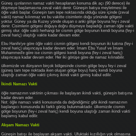
Güneş ışınlarının namaz vakti hesaplanan konuma dik açı (90 derece) ile
düşmeye başlamasına zeval vakti denir. Güneşin batıya meyletmesi ile
öğle vakti başlar. Güneşin tam tepe noktasında olduğu süre içinde (zeval
vakti) namaz kılınmaz ve bu vakitte cisimlerin doğu yönünde gölgesi
yoktur. Güney ya da Kuzey yönde oluşan o anki gölge boyuna fey-i zeval
denir. Cisimlerin gölgesi doğuya doğru düşmeye başladığı zaman öğle vakti
girmiş olur. öğle vakti herhangi bir cismin gölge boyunun kendi boyuna (fey-i
zeval hariç) ulaştığı vakte kadar devam eder.
Ebu Hanife'ye göre öğle vakti cismin gölgesi kendi boyunun iki katına (fey-i
zeval hariç) ulaşıncaya kadar devam eder. İmam Ebu Yusuf ve İmam
Muhammed'e göre ise cismin gölgesi kendi boyuna (fey-i zeval hariç)
ulaşıncaya kadar devam eder. Her iki görüşe göre de namaz kılınabilir.
ülkemizde ve dünyanın birçok bölgesinde cismin gölge boyu fey-i zeval
(güneş tam tepe noktada iken oluşan gölge boyu) hariç kendi boyuna
ulaştığı zaman öğle vakti çıkmış ikindi vakti girmiş kabul edilir.
İkindi Namazı Vakti
öğle namazının vaktinin çıkması ile başlayan ikindi vakti, güneşin batışına
kadar devam eder.
Not: öğle namazı vakti konusunda da değindiğimiz gibi ikindi namazının
başlangıcı konusunda iki farklı görüş bulunmaktadır. ülkemizde cismin
gölge boyunun (fey-i zeval hariç) kendi boyuna ulaştığı zaman ikindi vakti
başlamış kabul edilir.
Akşam Namazı Vakti
Güneşin batışı ile başlayan akşam vakti. Ufuktaki kızıllığın yok olmasına