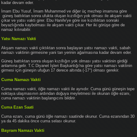
kadar devam eder.
İmam Ebu Yusuf, İmam Muhammed ve diğer üç mezhep imamına göre
güneş battıktan sonra ufukta oluşan kızıllığın yok olması ile akşam vakti
çıkar ve yatsı vakti girer. Ebu Hanife'ye göre ise kızıllıktan sonraki
beyazlığında kaybolması ile akşam vakti çıkar. Her iki görüşe göre de
namaz kılınabilir.
Yatsı Namazı Vakti
Akşam namazı vakti çıktıktan sonra başlayan yatsı namazı vakti, sabah
namazı vaktinin girmesine yani tan yerinin ağarmasına kadar devam eder.
Güneş battıktan sonra oluşan kızıllığın yok olması yatsı vaktinin girdiği
anlamına gelir. T.C Diyanet İşleri Başkanlığı'na göre yatsı namazı vaktinin
girmesi için güneşin ufuğun 17 derece altında (-17°) olması gerekir.
Cuma Namazı Vakti
Cuma namazı vakti, öğle namazı vakti ile aynıdır. Cuma günü güneşin tepe
noktaya ulaşmasının ardından doğuya meyletmesi ile okunan öğle ezanı,
cuma namazı vaktinin başlangıcını bildirir.
Cuma Ezan Saati
Cuma ezanı, cuma günü öğle namazı saatinde okunur. Cuma ezanından 30
ya da 45 dakika önce cuma selası okunur.
Bayram Namazı Vakti