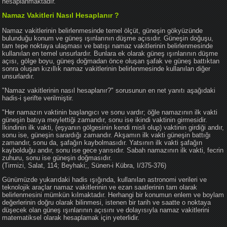
hesaplanmaktadır.
Namaz Vakitleri Nasıl Hesaplanır ?
Namaz vakitlerinin belirlenmesinde temel ölçüt, güneşin gökyüzünde
bulunduğu konum ve güneş ışınlarının düşme açısıdır. Güneşin doğuşu,
tam tepe noktaya ulaşması ve batışı namaz vakitlerinin belirlenmesinde
kullanılan en temel unsurlardır. Bunlara ek olarak güneş ışınlarının düşme
açısı, gölge boyu, güneş doğmadan önce oluşan şafak ve güneş battıktan
sonra oluşan kızıllık namaz vakitlerinin belirlenmesinde kullanılan diğer
unsurlardır.
"Namaz vakitlerinin nasıl hesaplanır?" sorusunun en net yanıtı aşağıdaki
hadis-i şerifte verilmiştir.
"Her namazın vaktinin başlangıcı ve sonu vardır; öğle namazının ilk vakti
güneşin batıya meylettiği zamandır, sonu ise ikindi vaktinin girmesidir.
İkindinin ilk vakti, (eşyanın gölgesinin kendi misli olup) vaktinin girdiği andır,
sonu ise, güneşin sarardığı zamandır. Akşamın ilk vakti güneşin battığı
zamandır, sonu da, şafağın kaybolmasıdır. Yatsının ilk vakti şafağın
kaybolduğu andır, sonu ise gece yarısıdır. Sabah namazının ilk vakti, fecrin
zuhuru, sonu ise güneşin doğmasıdır.
(Tirmizi, Salat, 114; Beyhaki;, Sünen-i Kübra, I/375-376)
Günümüzde yukarıdaki hadis ışığında, kullanılan astronomi verileri ve
teknolojik araçlar namaz vakitlerinin ve ezan saatlerinin tam olarak
belirlenmesini mümkün kılmaktadır. Herhangi bir konumun enlem ve boylam
değerlerinin doğru olarak bilinmesi, istenen bir tarih ve saatte o noktaya
düşecek olan güneş ışınlarının açısını ve dolayısıyla namaz vakitlerini
matematiksel olarak hesaplamak için yeterlidir.