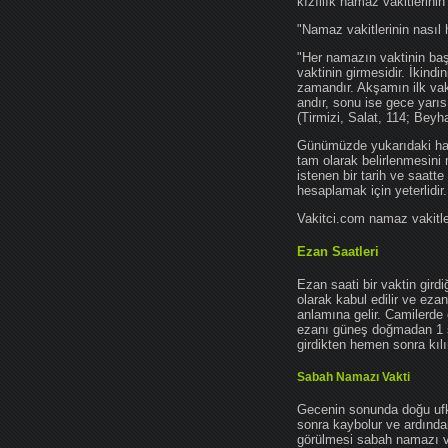
kızıllık namaz vakitlerinin
"Namaz vakitlerinin nasıl 
"Her namazın vaktinin başl
vaktinin girmesidir. İkindi
zamandır. Akşamın ilk vak
andır, sonu ise gece yarıs
(Tirmizi, Salat, 114; Beyh
Günümüzde yukarıdaki hadis
tam olarak belirlenmesini
istenen bir tarih ve saatt
hesaplamak için yeterlidir.
Vakitci.com namaz vakitler
Ezan Saatleri
Ezan saati bir vaktin gird
olarak kabul edilir ve ez
anlamına gelir. Camilerde 
ezanı güneş doğmadan 1 
girdikten hemen sonra kılın
Sabah Namazı Vakti
Gecenin sonunda doğu ufkun
sonra kaybolur ve ardından
görülmesi sabah namazı vak