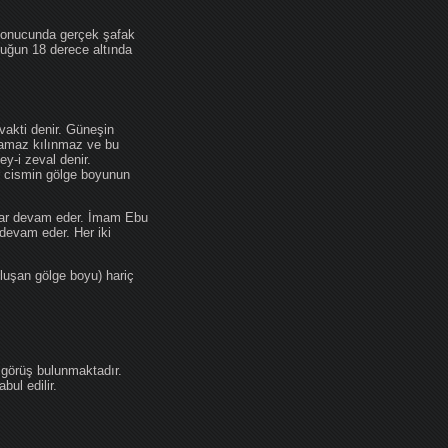
 sonucunda gerçek şafak
ufuğun 18 derece altında
akti denir. Güneşin
 namaz kılınmaz ve bu
y-i zeval denir.
ir cismin gölge boyunun
kadar devam eder. İmam Ebu
devam eder. Her iki
luşan gölge boyu) hariç
 görüş bulunmaktadır.
ul edilir.