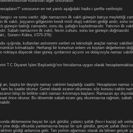
 belirlenmesinde kullanılan diğer unsurlardır.
hesaplanır?" sorusunun en net yanıtı aşağıdaki hadis-i şerifte verilmiştir.
angıcı ve sonu vardır; öğle namazının ilk vakti güneşin batıya meylettiği zam
nin ilk vakti, (eşyanın gölgesinin kendi misli olup) vaktinin girdiği andır, sonu i
ti güneşin battığı zamandır, sonu da, şafağın kaybolmasıdır. Yatsının ilk vak
ıdır. Sabah namazının ilk vakti, fecrin zuhuru, sonu ise güneşin doğmasıdır.
aki;, Sünen-i Kübra, I/375-376)
 ışığında, kullanılan astronomi verileri ve teknolojik araçlar namaz vakitleri
 mümkün kılmaktadır. Herhangi bir konumun enlem ve boylam değerlerinin doğr
e o noktaya düşecek olan güneş ışınlarının açısını ve dolayısıyla namaz vakitl
ini T.C Diyanet İşleri Başkanlığı'nın fetvalarına uygun olarak hesaplanmaktad
iği an, başka bir deyişle namaz vaktinin başladığı saattir. Hesaplanan namaz va
an tam bu saatte okunur. Genel olarak ezanın okunması söz konusu vaktin nama
ezanın bitişi ile birlikte vakit namazı kılınmaya başlanır. Ramazan ayı dışın
saat önce okunur. Bu dönemde sabah ezanı geç okunmasına rağmen, sabah 
abilir.
da diklemesine beyaz bir ışık görülür, yalancı şafak (fecr-i kazip) adı veril
 yine doğu ufkunda yanlamasına beyaz bir ışık görülür, gerçek şafak (fecr-i s
tinin girdiği anlamına gelir. Tan yerinin ağarması olarak da bilinen gerçek ş