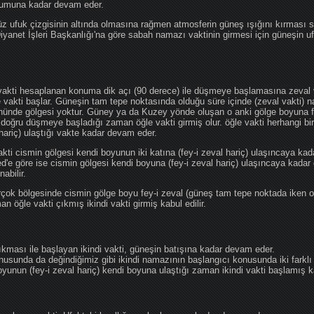
ğumuna kadar devam eder.
üz ufuk çizgisinin altında olmasına rağmen atmosferin güneş ışığını kırması
 Diyanet İşleri Başkanlığı'na göre sabah namazı vaktinin girmesi için güneşin 
vakti hesaplanan konuma dik açı (90 derece) ile düşmeye başlamasına zeval v
e vakti başlar. Güneşin tam tepe noktasında olduğu süre içinde (zeval vakti)
önünde gölgesi yoktur. Güney ya da Kuzey yönde oluşan o anki gölge boyuna fe
 doğru düşmeye başladığı zaman öğle vakti girmiş olur. öğle vakti herhangi b
hariç) ulaştığı vakte kadar devam eder.
akti cismin gölgesi kendi boyunun iki katına (fey-i zeval hariç) ulaşıncaya 
göre ise cismin gölgesi kendi boyuna (fey-i zeval hariç) ulaşıncaya kadar 
abilir.
çok bölgesinde cismin gölge boyu fey-i zeval (güneş tam tepe noktada iken o
n öğle vakti çıkmış ikindi vakti girmiş kabul edilir.
ıkması ile başlayan ikindi vakti, güneşin batışına kadar devam eder.
nusunda da değindiğimiz gibi ikindi namazının başlangıcı konusunda iki farklı
unun (fey-i zeval hariç) kendi boyuna ulaştığı zaman ikindi vakti başlamış kab