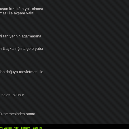
an kızıllığın yok olması
lması ile akşam vakti
i tan yerinin ağarmasına
ri Başkanlığı'na göre yatsı
dan doğuya meyletmesi ile
selası okunur.
yükselmesinden sonra
vt Vakitci İndir
-
İletişim
-
Yardım