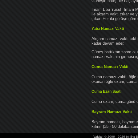
Güneşin batışı ile başlay
İmam Ebu Yusuf, İmam Mu
ile akşam vakti çıkar ve y
çıkar. Her iki görüşe göre 
Yatsı Namazı Vakti
Akşam namazı vakti çıktık
kadar devam eder.
Güneş battıktan sonra oluş
namazı vaktinin girmesi iç
Cuma Namazı Vakti
Cuma namazı vakti, öğle 
okunan öğle ezanı, cuma na
Cuma Ezan Saati
Cuma ezanı, cuma günü öğ
Bayram Namazı Vakti
Bayram namazı, bayramın 
kılınır (35 - 50 dakika sonr
Vakitci
© 2006 - 2026 bir Bvt Bi