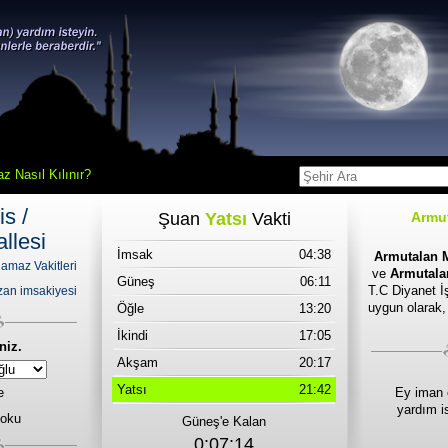
z Nasıl Kılınır?
s /
Şuan
Yatsı
Vakti
Armu
llesi
İmsak
04:38
Armutalan M
amaz Vakitleri
ve
Armutalan
Güneş
06:11
T.C Diyanet İş
an imsakiyesi
uygun olarak,
Öğle
13:20
İkindi
17:05
niz.
Akşam
20:17
Yatsı
21:42
e
Ey iman 
yardım i
 oku
Güneş'e Kalan
0:07:14