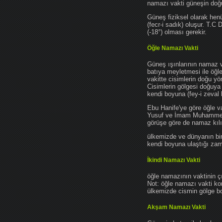
namazı vakti güneşin do
Güneş fiziksel olarak hen
(fecr-i sadık) oluşur. T.C
(-18°) olması gerekir.
Öğle Namazı Vakti
Güneş ışınlarının namaz 
batıya meyletmesi ile öğl
vakitte cisimlerin doğu y
Cisimlerin gölgesi doğuya
kendi boyuna (fey-i zeval 
Ebu Hanife'ye göre öğle v
Yusuf ve İmam Muhammed'e 
görüşe göre de namaz kılın
ülkemizde ve dünyanın bir
kendi boyuna ulaştığı zama
İkindi Namazı Vakti
öğle namazının vaktinin ç
Not: öğle namazı vakti ko
ülkemizde cismin gölge boy
Akşam Namazı Vakti