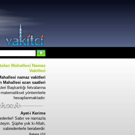
talan Mahallesi Namaz
Vakitleri
ahallesi namaz vakitleri
 Mahallesi ezan saatleri
leri Başkanlığı fetvalarına
 matematiksel yöntemlerle
hesaplanmaktadır.
Ayet-i Kerime
edenler! Sabır ve namazla
steyin. Şüphe yok ki Allah,
sabredenlerle beraberdir.
Bakara 153