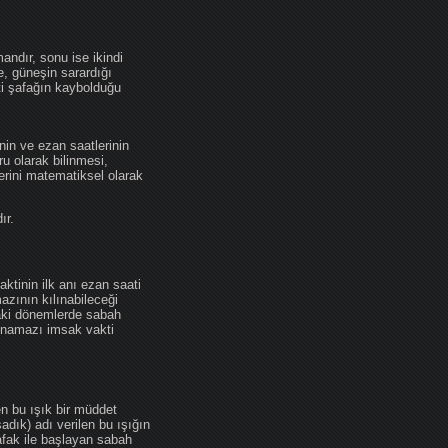
andır, sonu ise ikindi
se, güneşin sarardığı
ti şafağın kaybolduğu
nin ve ezan saatlerinin
u olarak bilinmesi,
erini matematiksel olarak
ır.
ktinin ilk anı ezan saati
zının kılınabileceği
daki dönemlerde sabah
namazı imsak vakti
en bu ışık bir müddet
adık) adı verilen bu ışığın
afak ile başlayan sabah