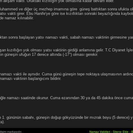
an akşam vakti. Ufuktaki kızıllığın yok olmasına kadar devam eder.
hammed ve diğer üç mezhep imamına göre güneş battıktan sonra ufukta oluş
atsı vakti girer. Ebu Hanife'ye göre ise kızıllıktan sonraki beyazlığında kaybo
de namaz kılınabilir.
tan sonra başlayan yatsı namazı vakti, sabah namazı vaktinin girmesine yan
an kızıllığın yok olması yatsı vaktinin girdiği anlamına gelir. T.C Diyanet İşle
in güneşin ufuğun 17 derece altında (-17°) olması gerekir.
namazı vakti ile aynıdır. Cuma günü güneşin tepe noktaya ulaşmasının ardın
mazı vaktinin başlangıcını bildirir.
le namazı saatinde okunur. Cuma ezanından 30 ya da 45 dakika önce cuma 
1. gününün sabahı, güneşin doğup gökyüzünde bir mızrak boyu (5 derece) 
a).
lişim markasıdır.
Namaz Vakitleri
-
Sitene Ekle
-
B