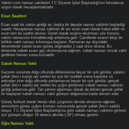
Vakitci.com namaz vakitlerini T.C Diyanet İşleri Başkanlığı'nın fetvalarına
uygun olarak hesaplanmaktadır.
Ezan Saatleri
Ezan saati bir vaktin girdiği an, başka bir deyişle namaz vaktinin başladığı
saattir. Hesaplanan namaz vaktinin ilk anı ezan saati olarak kabul edilir ve
ezan tam bu saatte okunur. Genel olarak ezanın okunması söz konusu
vaktin namazının kılınabileceği anlamına gelir. Camilerde ezanın bitişi ile
birlikte vakit namazı kılınmaya başlanır. Ramazan ayı dışındaki
dönemlerde sabah ezanı güneş doğmadan 1 saat önce okunur. Bu
dönemde sabah ezanı geç okunmasına rağmen, sabah namazı imsak vakti
girdikten hemen sonra kılınabilir.
Sabah Namazı Vakti
Gecenin sonunda doğu ufkunda diklemesine beyaz bir ışık görülür, yalancı
şafak (fecr-i kazip) adı verilen bu ışık bir müddet sonra kaybolur ve
ardından yine doğu ufkunda yanlamasına beyaz bir ışık görülür, gerçek
şafak (fecr-i sadık) adı verilen bu ışığın görülmesi sabah namazı vaktinin
girdiği anlamına gelir. Tan yerinin ağarması olarak da bilinen gerçek şafak
ile başlayan sabah namazı vakti güneşin doğumuna kadar devam eder.
Güneş fiziksel olarak henüz ufuk çizgisinin altında olmasına rağmen
atmosferin güneş ışığını kırması sonucunda gerçek şafak (fecr-i sadık)
oluşur. T.C Diyanet İşleri Başkanlığı'na göre sabah namazı vaktinin girmesi
için güneşin ufuğun 18 derece altında (-18°) olması gerekir.
Öğle Namazı Vakti