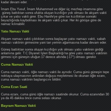
kadar devam eder.
İmam Ebu Yusuf, İmam Muhammed ve diğer üç mezhep imamına göre
güneş battıktan sonra ufukta oluşan kızıllığın yok olması ile akşam vakti
çıkar ve yatsı vakti girer. Ebu Hanife'ye göre ise kızıllıktan sonraki
beyazlığında kaybolması ile akşam vakti çıkar. Her iki görüşe göre de
namaz kılınabilir.
Yatsı Namazı Vakti
Akşam namazı vakti çıktıktan sonra başlayan yatsı namazı vakti, sabah
namazı vaktinin girmesine yani tan yerinin ağarmasına kadar devam eder.
Güneş battıktan sonra oluşan kızıllığın yok olması yatsı vaktinin girdiği
anlamına gelir. T.C Diyanet İşleri Başkanlığı'na göre yatsı namazı vaktinin
girmesi için güneşin ufuğun 17 derece altında (-17°) olması gerekir.
Cuma Namazı Vakti
Cuma namazı vakti, öğle namazı vakti ile aynıdır. Cuma günü güneşin tepe
noktaya ulaşmasının ardından doğuya meyletmesi ile okunan öğle ezanı,
cuma namazı vaktinin başlangıcını bildirir.
Cuma Ezan Saati
Cuma ezanı, cuma günü öğle namazı saatinde okunur. Cuma ezanından 30
ya da 45 dakika önce cuma selası okunur.
Bayram Namazı Vakti