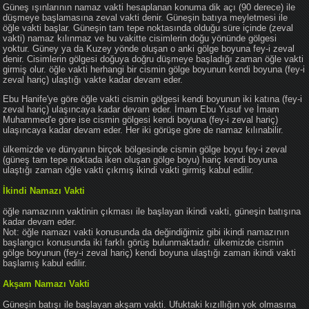
Güneş ışınlarının namaz vakti hesaplanan konuma dik açı (90 derece) ile
düşmeye başlamasına zeval vakti denir. Güneşin batıya meyletmesi ile
öğle vakti başlar. Güneşin tam tepe noktasında olduğu süre içinde (zeval
vakti) namaz kılınmaz ve bu vakitte cisimlerin doğu yönünde gölgesi
yoktur. Güney ya da Kuzey yönde oluşan o anki gölge boyuna fey-i zeval
denir. Cisimlerin gölgesi doğuya doğru düşmeye başladığı zaman öğle vakti
girmiş olur. öğle vakti herhangi bir cismin gölge boyunun kendi boyuna (fey-i
zeval hariç) ulaştığı vakte kadar devam eder.
Ebu Hanife'ye göre öğle vakti cismin gölgesi kendi boyunun iki katına (fey-i
zeval hariç) ulaşıncaya kadar devam eder. İmam Ebu Yusuf ve İmam
Muhammed'e göre ise cismin gölgesi kendi boyuna (fey-i zeval hariç)
ulaşıncaya kadar devam eder. Her iki görüşe göre de namaz kılınabilir.
ülkemizde ve dünyanın birçok bölgesinde cismin gölge boyu fey-i zeval
(güneş tam tepe noktada iken oluşan gölge boyu) hariç kendi boyuna
ulaştığı zaman öğle vakti çıkmış ikindi vakti girmiş kabul edilir.
İkindi Namazı Vakti
öğle namazının vaktinin çıkması ile başlayan ikindi vakti, güneşin batışına
kadar devam eder.
Not: öğle namazı vakti konusunda da değindiğimiz gibi ikindi namazının
başlangıcı konusunda iki farklı görüş bulunmaktadır. ülkemizde cismin
gölge boyunun (fey-i zeval hariç) kendi boyuna ulaştığı zaman ikindi vakti
başlamış kabul edilir.
Akşam Namazı Vakti
Güneşin batışı ile başlayan akşam vakti. Ufuktaki kızıllığın yok olmasına