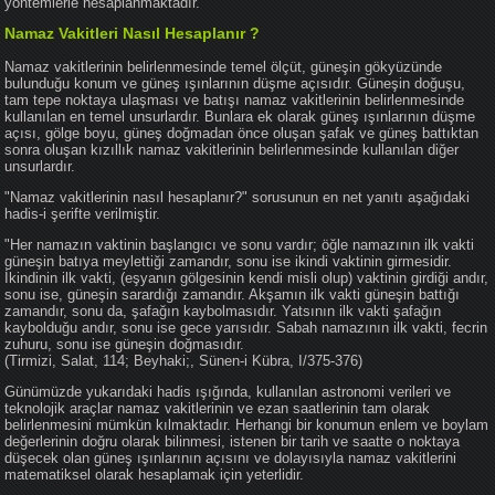
yöntemlerle hesaplanmaktadır.
Namaz Vakitleri Nasıl Hesaplanır ?
Namaz vakitlerinin belirlenmesinde temel ölçüt, güneşin gökyüzünde
bulunduğu konum ve güneş ışınlarının düşme açısıdır. Güneşin doğuşu,
tam tepe noktaya ulaşması ve batışı namaz vakitlerinin belirlenmesinde
kullanılan en temel unsurlardır. Bunlara ek olarak güneş ışınlarının düşme
açısı, gölge boyu, güneş doğmadan önce oluşan şafak ve güneş battıktan
sonra oluşan kızıllık namaz vakitlerinin belirlenmesinde kullanılan diğer
unsurlardır.
"Namaz vakitlerinin nasıl hesaplanır?" sorusunun en net yanıtı aşağıdaki
hadis-i şerifte verilmiştir.
"Her namazın vaktinin başlangıcı ve sonu vardır; öğle namazının ilk vakti
güneşin batıya meylettiği zamandır, sonu ise ikindi vaktinin girmesidir.
İkindinin ilk vakti, (eşyanın gölgesinin kendi misli olup) vaktinin girdiği andır,
sonu ise, güneşin sarardığı zamandır. Akşamın ilk vakti güneşin battığı
zamandır, sonu da, şafağın kaybolmasıdır. Yatsının ilk vakti şafağın
kaybolduğu andır, sonu ise gece yarısıdır. Sabah namazının ilk vakti, fecrin
zuhuru, sonu ise güneşin doğmasıdır.
(Tirmizi, Salat, 114; Beyhaki;, Sünen-i Kübra, I/375-376)
Günümüzde yukarıdaki hadis ışığında, kullanılan astronomi verileri ve
teknolojik araçlar namaz vakitlerinin ve ezan saatlerinin tam olarak
belirlenmesini mümkün kılmaktadır. Herhangi bir konumun enlem ve boylam
değerlerinin doğru olarak bilinmesi, istenen bir tarih ve saatte o noktaya
düşecek olan güneş ışınlarının açısını ve dolayısıyla namaz vakitlerini
matematiksel olarak hesaplamak için yeterlidir.