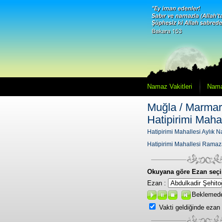
Namaz Vakitleri
Nama
Muğla / Marmari
Hatipirimi Maha
Hatipirimi Mahallesi Aylık N
Hatipirimi Mahallesi Ramaz
Okuyana göre Ezan seçi
Ezan :
Beklemed
Vakti geldiğinde ezan