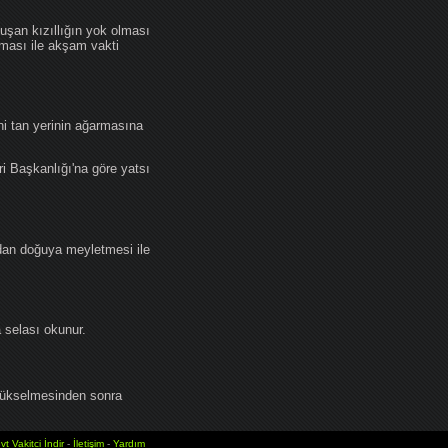
an kızıllığın yok olması
lması ile akşam vakti
i tan yerinin ağarmasına
ri Başkanlığı'na göre yatsı
dan doğuya meyletmesi ile
selası okunur.
yükselmesinden sonra
vt Vakitci İndir
-
İletişim
-
Yardım