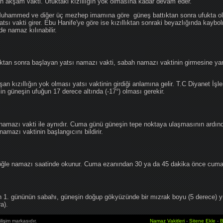
an akşam vakti. Ufuktaki kızıllığın yok olmasına kadar devam eder.
hammed ve diğer üç mezhep imamına göre güneş battıktan sonra ufukta oluş
atsı vakti girer. Ebu Hanife'ye göre ise kızıllıktan sonraki beyazlığında kaybo
de namaz kılınabilir.
tan sonra başlayan yatsı namazı vakti, sabah namazı vaktinin girmesine yan
an kızıllığın yok olması yatsı vaktinin girdiği anlamına gelir. T.C Diyanet İşle
in güneşin ufuğun 17 derece altında (-17°) olması gerekir.
namazı vakti ile aynıdır. Cuma günü güneşin tepe noktaya ulaşmasının ardın
mazı vaktinin başlangıcını bildirir.
le namazı saatinde okunur. Cuma ezanından 30 ya da 45 dakika önce cuma 
1. gününün sabahı, güneşin doğup gökyüzünde bir mızrak boyu (5 derece) 
a).
lişim markasıdır.
Namaz Vakitleri
-
Sitene Ekle
-
B