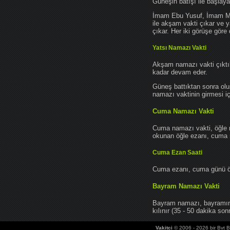
Güneşin batışı ile başlay
İmam Ebu Yusuf, İmam Mu
ile akşam vakti çıkar ve y
çıkar. Her iki görüşe göre 
Yatsı Namazı Vakti
Akşam namazı vakti çıktık
kadar devam eder.
Güneş battıktan sonra oluş
namazı vaktinin girmesi iç
Cuma Namazı Vakti
Cuma namazı vakti, öğle 
okunan öğle ezanı, cuma na
Cuma Ezan Saati
Cuma ezanı, cuma günü öğ
Bayram Namazı Vakti
Bayram namazı, bayramın 
kılınır (35 - 50 dakika sonr
Vakitci
© 2006 - 2026 bir Bvt Bi