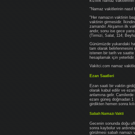
kızıllık namaz vakitlerinin
"Namaz vakitlerinin nasıl 
"Her namazın vaktinin başl
vaktinin girmesidir. İkindi
zamandır. Akşamın ilk vak
andır, sonu ise gece yarıs
(Tirmizi, Salat, 114; Beyh
Günümüzde yukarıdaki hadis
tam olarak belirlenmesini
istenen bir tarih ve saatt
hesaplamak için yeterlidir.
Vakitci.com namaz vakitler
Ezan Saatleri
Ezan saati bir vaktin gird
olarak kabul edilir ve ez
anlamına gelir. Camilerde 
ezanı güneş doğmadan 1 
girdikten hemen sonra kılın
Sabah Namazı Vakti
Gecenin sonunda doğu ufkun
sonra kaybolur ve ardından
görülmesi sabah namazı vak