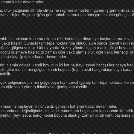
ğumuna kadar devam eder.
üz ufuk çizgisinin altında olmasına rağmen atmosferin güneş ışığını kırması
 Diyanet İşleri Başkanlığı'na göre sabah namazı vaktinin girmesi için güneşin 
vakti hesaplanan konuma dik açı (90 derece) ile düşmeye başlamasına zeval v
e vakti başlar. Güneşin tam tepe noktasında olduğu süre içinde (zeval vakti)
önünde gölgesi yoktur. Güney ya da Kuzey yönde oluşan o anki gölge boyuna fe
 doğru düşmeye başladığı zaman öğle vakti girmiş olur. öğle vakti herhangi b
hariç) ulaştığı vakte kadar devam eder.
akti cismin gölgesi kendi boyunun iki katına (fey-i zeval hariç) ulaşıncaya 
göre ise cismin gölgesi kendi boyuna (fey-i zeval hariç) ulaşıncaya kadar 
abilir.
çok bölgesinde cismin gölge boyu fey-i zeval (güneş tam tepe noktada iken o
n öğle vakti çıkmış ikindi vakti girmiş kabul edilir.
ıkması ile başlayan ikindi vakti, güneşin batışına kadar devam eder.
nusunda da değindiğimiz gibi ikindi namazının başlangıcı konusunda iki farklı
unun (fey-i zeval hariç) kendi boyuna ulaştığı zaman ikindi vakti başlamış kab