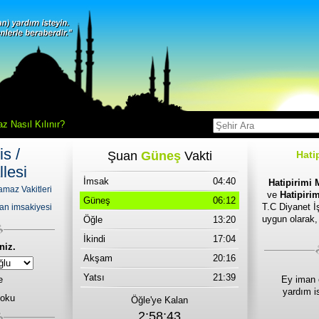
z Nasıl Kılınır?
s /
Şuan
Güneş
Vakti
Hati
llesi
İmsak
04:40
Hatipirimi 
amaz Vakitleri
ve
Hatipirim
Güneş
06:12
T.C Diyanet İş
an imsakiyesi
uygun olarak,
Öğle
13:20
İkindi
17:04
niz.
Akşam
20:16
Yatsı
21:39
e
Ey iman 
yardım i
 oku
Öğle'ye Kalan
2:58:43