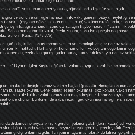
 belirlenmesinde kullanılan diğer unsurlardır.
hesaplanır?" sorusunun en net yanıtı aşağıdaki hadis-i şerifte verilmiştir.
angıcı ve sonu vardır; öğle namazının ilk vakti güneşin batıya meylettiği zam
nin ilk vakti, (eşyanın gölgesinin kendi misli olup) vaktinin girdiği andır, sonu i
ti güneşin battığı zamandır, sonu da, şafağın kaybolmasıdır. Yatsının ilk vak
ıdır. Sabah namazının ilk vakti, fecrin zuhuru, sonu ise güneşin doğmasıdır.
aki;, Sünen-i Kübra, I/375-376)
 ışığında, kullanılan astronomi verileri ve teknolojik araçlar namaz vakitleri
 mümkün kılmaktadır. Herhangi bir konumun enlem ve boylam değerlerinin doğr
e o noktaya düşecek olan güneş ışınlarının açısını ve dolayısıyla namaz vakitl
ini T.C Diyanet İşleri Başkanlığı'nın fetvalarına uygun olarak hesaplanmaktad
iği an, başka bir deyişle namaz vaktinin başladığı saattir. Hesaplanan namaz va
an tam bu saatte okunur. Genel olarak ezanın okunması söz konusu vaktin nama
ezanın bitişi ile birlikte vakit namazı kılınmaya başlanır. Ramazan ayı dışın
saat önce okunur. Bu dönemde sabah ezanı geç okunmasına rağmen, sabah 
abilir.
da diklemesine beyaz bir ışık görülür, yalancı şafak (fecr-i kazip) adı veril
 yine doğu ufkunda yanlamasına beyaz bir ışık görülür, gerçek şafak (fecr-i s
tinin girdiği anlamına gelir. Tan yerinin ağarması olarak da bilinen gerçek ş