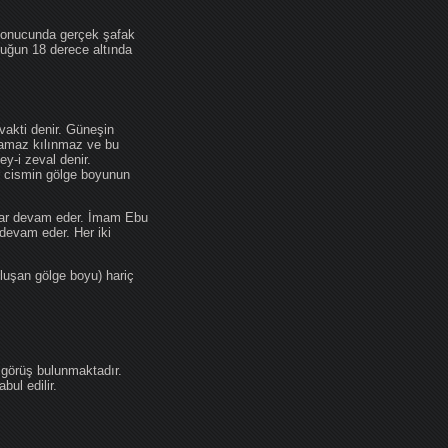
 sonucunda gerçek şafak
ufuğun 18 derece altında
akti denir. Güneşin
 namaz kılınmaz ve bu
y-i zeval denir.
ir cismin gölge boyunun
kadar devam eder. İmam Ebu
devam eder. Her iki
luşan gölge boyu) hariç
 görüş bulunmaktadır.
ul edilir.