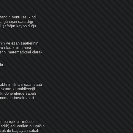
andır, sonu ise ikindi
se, güneşin sarardığı
ti şafağın kaybolduğu
nin ve ezan saatlerinin
u olarak bilinmesi,
erini matematiksel olarak
ır.
ktinin ilk anı ezan saati
zının kılınabileceği
daki dönemlerde sabah
namazı imsak vakti
en bu ışık bir müddet
adık) adı verilen bu ışığın
afak ile başlayan sabah