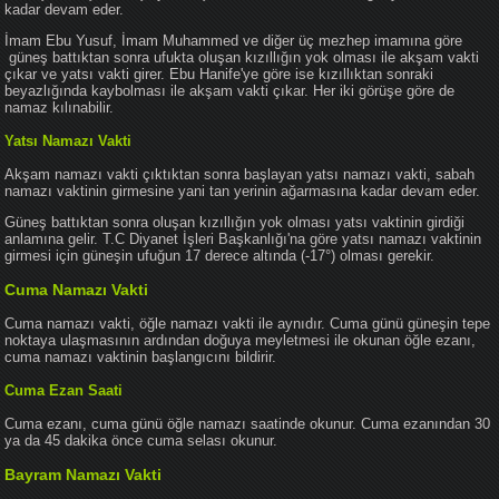
kadar devam eder.
İmam Ebu Yusuf, İmam Muhammed ve diğer üç mezhep imamına göre
güneş battıktan sonra ufukta oluşan kızıllığın yok olması ile akşam vakti
çıkar ve yatsı vakti girer. Ebu Hanife'ye göre ise kızıllıktan sonraki
beyazlığında kaybolması ile akşam vakti çıkar. Her iki görüşe göre de
namaz kılınabilir.
Yatsı Namazı Vakti
Akşam namazı vakti çıktıktan sonra başlayan yatsı namazı vakti, sabah
namazı vaktinin girmesine yani tan yerinin ağarmasına kadar devam eder.
Güneş battıktan sonra oluşan kızıllığın yok olması yatsı vaktinin girdiği
anlamına gelir. T.C Diyanet İşleri Başkanlığı'na göre yatsı namazı vaktinin
girmesi için güneşin ufuğun 17 derece altında (-17°) olması gerekir.
Cuma Namazı Vakti
Cuma namazı vakti, öğle namazı vakti ile aynıdır. Cuma günü güneşin tepe
noktaya ulaşmasının ardından doğuya meyletmesi ile okunan öğle ezanı,
cuma namazı vaktinin başlangıcını bildirir.
Cuma Ezan Saati
Cuma ezanı, cuma günü öğle namazı saatinde okunur. Cuma ezanından 30
ya da 45 dakika önce cuma selası okunur.
Bayram Namazı Vakti