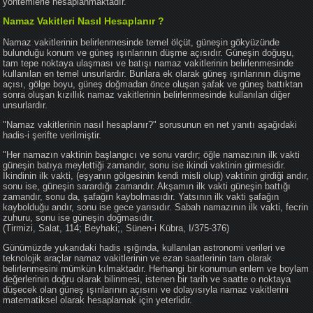
yöntemlerle hesaplanmaktadır.
Namaz Vakitleri Nasıl Hesaplanır ?
Namaz vakitlerinin belirlenmesinde temel ölçüt, güneşin gökyüzünde
bulunduğu konum ve güneş ışınlarının düşme açısıdır. Güneşin doğuşu,
tam tepe noktaya ulaşması ve batışı namaz vakitlerinin belirlenmesinde
kullanılan en temel unsurlardır. Bunlara ek olarak güneş ışınlarının düşme
açısı, gölge boyu, güneş doğmadan önce oluşan şafak ve güneş battıktan
sonra oluşan kızıllık namaz vakitlerinin belirlenmesinde kullanılan diğer
unsurlardır.
"Namaz vakitlerinin nasıl hesaplanır?" sorusunun en net yanıtı aşağıdaki
hadis-i şerifte verilmiştir.
"Her namazın vaktinin başlangıcı ve sonu vardır; öğle namazının ilk vakti
güneşin batıya meylettiği zamandır, sonu ise ikindi vaktinin girmesidir.
İkindinin ilk vakti, (eşyanın gölgesinin kendi misli olup) vaktinin girdiği andır,
sonu ise, güneşin sarardığı zamandır. Akşamın ilk vakti güneşin battığı
zamandır, sonu da, şafağın kaybolmasıdır. Yatsının ilk vakti şafağın
kaybolduğu andır, sonu ise gece yarısıdır. Sabah namazının ilk vakti, fecrin
zuhuru, sonu ise güneşin doğmasıdır.
(Tirmizi, Salat, 114; Beyhaki;, Sünen-i Kübra, I/375-376)
Günümüzde yukarıdaki hadis ışığında, kullanılan astronomi verileri ve
teknolojik araçlar namaz vakitlerinin ve ezan saatlerinin tam olarak
belirlenmesini mümkün kılmaktadır. Herhangi bir konumun enlem ve boylam
değerlerinin doğru olarak bilinmesi, istenen bir tarih ve saatte o noktaya
düşecek olan güneş ışınlarının açısını ve dolayısıyla namaz vakitlerini
matematiksel olarak hesaplamak için yeterlidir.