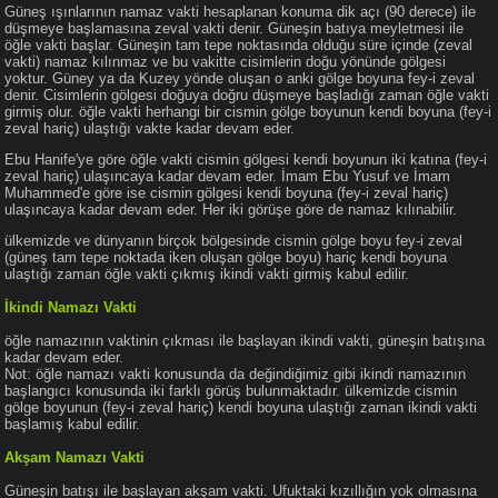
Güneş ışınlarının namaz vakti hesaplanan konuma dik açı (90 derece) ile
düşmeye başlamasına zeval vakti denir. Güneşin batıya meyletmesi ile
öğle vakti başlar. Güneşin tam tepe noktasında olduğu süre içinde (zeval
vakti) namaz kılınmaz ve bu vakitte cisimlerin doğu yönünde gölgesi
yoktur. Güney ya da Kuzey yönde oluşan o anki gölge boyuna fey-i zeval
denir. Cisimlerin gölgesi doğuya doğru düşmeye başladığı zaman öğle vakti
girmiş olur. öğle vakti herhangi bir cismin gölge boyunun kendi boyuna (fey-i
zeval hariç) ulaştığı vakte kadar devam eder.
Ebu Hanife'ye göre öğle vakti cismin gölgesi kendi boyunun iki katına (fey-i
zeval hariç) ulaşıncaya kadar devam eder. İmam Ebu Yusuf ve İmam
Muhammed'e göre ise cismin gölgesi kendi boyuna (fey-i zeval hariç)
ulaşıncaya kadar devam eder. Her iki görüşe göre de namaz kılınabilir.
ülkemizde ve dünyanın birçok bölgesinde cismin gölge boyu fey-i zeval
(güneş tam tepe noktada iken oluşan gölge boyu) hariç kendi boyuna
ulaştığı zaman öğle vakti çıkmış ikindi vakti girmiş kabul edilir.
İkindi Namazı Vakti
öğle namazının vaktinin çıkması ile başlayan ikindi vakti, güneşin batışına
kadar devam eder.
Not: öğle namazı vakti konusunda da değindiğimiz gibi ikindi namazının
başlangıcı konusunda iki farklı görüş bulunmaktadır. ülkemizde cismin
gölge boyunun (fey-i zeval hariç) kendi boyuna ulaştığı zaman ikindi vakti
başlamış kabul edilir.
Akşam Namazı Vakti
Güneşin batışı ile başlayan akşam vakti. Ufuktaki kızıllığın yok olmasına