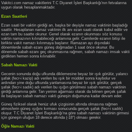
Vakitci.com namaz vakitlerini T.C Diyanet İşleri Başkanlığı'nın fetvalarına
uygun olarak hesaplanmaktadır.
Ezan Saatleri
Ezan saati bir vaktin girdiği an, başka bir deyişle namaz vaktinin başladığı
saattir. Hesaplanan namaz vaktinin ilk anı ezan saati olarak kabul edilir ve
ezan tam bu saatte okunur. Genel olarak ezanın okunması söz konusu
vaktin namazının kılınabileceği anlamına gelir. Camilerde ezanın bitişi ile
birlikte vakit namazı kılınmaya başlanır. Ramazan ayı dışındaki
dönemlerde sabah ezanı güneş doğmadan 1 saat önce okunur. Bu
dönemde sabah ezanı geç okunmasına rağmen, sabah namazı imsak vakti
girdikten hemen sonra kılınabilir.
Sabah Namazı Vakti
Gecenin sonunda doğu ufkunda diklemesine beyaz bir ışık görülür, yalancı
şafak (fecr-i kazip) adı verilen bu ışık bir müddet sonra kaybolur ve
ardından yine doğu ufkunda yanlamasına beyaz bir ışık görülür, gerçek
şafak (fecr-i sadık) adı verilen bu ışığın görülmesi sabah namazı vaktinin
girdiği anlamına gelir. Tan yerinin ağarması olarak da bilinen gerçek şafak
ile başlayan sabah namazı vakti güneşin doğumuna kadar devam eder.
Güneş fiziksel olarak henüz ufuk çizgisinin altında olmasına rağmen
atmosferin güneş ışığını kırması sonucunda gerçek şafak (fecr-i sadık)
oluşur. T.C Diyanet İşleri Başkanlığı'na göre sabah namazı vaktinin girmesi
için güneşin ufuğun 18 derece altında (-18°) olması gerekir.
Öğle Namazı Vakti