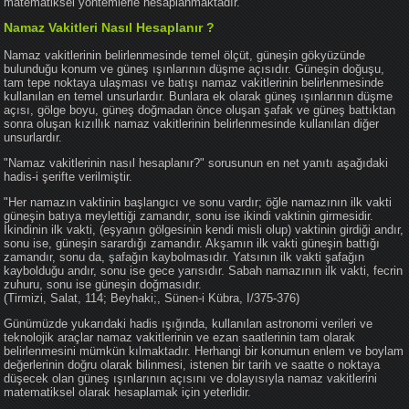
matematiksel yöntemlerle hesaplanmaktadır.
Namaz Vakitleri Nasıl Hesaplanır ?
Namaz vakitlerinin belirlenmesinde temel ölçüt, güneşin gökyüzünde
bulunduğu konum ve güneş ışınlarının düşme açısıdır. Güneşin doğuşu,
tam tepe noktaya ulaşması ve batışı namaz vakitlerinin belirlenmesinde
kullanılan en temel unsurlardır. Bunlara ek olarak güneş ışınlarının düşme
açısı, gölge boyu, güneş doğmadan önce oluşan şafak ve güneş battıktan
sonra oluşan kızıllık namaz vakitlerinin belirlenmesinde kullanılan diğer
unsurlardır.
"Namaz vakitlerinin nasıl hesaplanır?" sorusunun en net yanıtı aşağıdaki
hadis-i şerifte verilmiştir.
"Her namazın vaktinin başlangıcı ve sonu vardır; öğle namazının ilk vakti
güneşin batıya meylettiği zamandır, sonu ise ikindi vaktinin girmesidir.
İkindinin ilk vakti, (eşyanın gölgesinin kendi misli olup) vaktinin girdiği andır,
sonu ise, güneşin sarardığı zamandır. Akşamın ilk vakti güneşin battığı
zamandır, sonu da, şafağın kaybolmasıdır. Yatsının ilk vakti şafağın
kaybolduğu andır, sonu ise gece yarısıdır. Sabah namazının ilk vakti, fecrin
zuhuru, sonu ise güneşin doğmasıdır.
(Tirmizi, Salat, 114; Beyhaki;, Sünen-i Kübra, I/375-376)
Günümüzde yukarıdaki hadis ışığında, kullanılan astronomi verileri ve
teknolojik araçlar namaz vakitlerinin ve ezan saatlerinin tam olarak
belirlenmesini mümkün kılmaktadır. Herhangi bir konumun enlem ve boylam
değerlerinin doğru olarak bilinmesi, istenen bir tarih ve saatte o noktaya
düşecek olan güneş ışınlarının açısını ve dolayısıyla namaz vakitlerini
matematiksel olarak hesaplamak için yeterlidir.