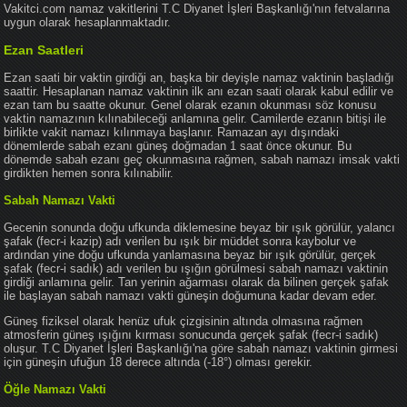
Vakitci.com namaz vakitlerini T.C Diyanet İşleri Başkanlığı'nın fetvalarına
uygun olarak hesaplanmaktadır.
Ezan Saatleri
Ezan saati bir vaktin girdiği an, başka bir deyişle namaz vaktinin başladığı
saattir. Hesaplanan namaz vaktinin ilk anı ezan saati olarak kabul edilir ve
ezan tam bu saatte okunur. Genel olarak ezanın okunması söz konusu
vaktin namazının kılınabileceği anlamına gelir. Camilerde ezanın bitişi ile
birlikte vakit namazı kılınmaya başlanır. Ramazan ayı dışındaki
dönemlerde sabah ezanı güneş doğmadan 1 saat önce okunur. Bu
dönemde sabah ezanı geç okunmasına rağmen, sabah namazı imsak vakti
girdikten hemen sonra kılınabilir.
Sabah Namazı Vakti
Gecenin sonunda doğu ufkunda diklemesine beyaz bir ışık görülür, yalancı
şafak (fecr-i kazip) adı verilen bu ışık bir müddet sonra kaybolur ve
ardından yine doğu ufkunda yanlamasına beyaz bir ışık görülür, gerçek
şafak (fecr-i sadık) adı verilen bu ışığın görülmesi sabah namazı vaktinin
girdiği anlamına gelir. Tan yerinin ağarması olarak da bilinen gerçek şafak
ile başlayan sabah namazı vakti güneşin doğumuna kadar devam eder.
Güneş fiziksel olarak henüz ufuk çizgisinin altında olmasına rağmen
atmosferin güneş ışığını kırması sonucunda gerçek şafak (fecr-i sadık)
oluşur. T.C Diyanet İşleri Başkanlığı'na göre sabah namazı vaktinin girmesi
için güneşin ufuğun 18 derece altında (-18°) olması gerekir.
Öğle Namazı Vakti