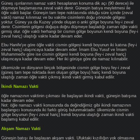
Güneş ışınlarının namaz vakti hesaplanan konuma dik açı (90 derece) ile
düşmeye başlamasına zeval vakti denir. Güneşin batıya meyletmesi ile
öğle vakti başlar. Güneşin tam tepe noktasında olduğu süre içinde (zeval
vakti) namaz kılınmaz ve bu vakitte cisimlerin doğu yönünde gölgesi
yoktur. Güney ya da Kuzey yönde oluşan o anki gölge boyuna fey-i zeval
denir. Cisimlerin gölgesi doğuya doğru düşmeye başladığı zaman öğle vakti
girmiş olur. öğle vakti herhangi bir cismin gölge boyunun kendi boyuna (fey-i
zeval hariç) ulaştığı vakte kadar devam eder.
Ebu Hanife'ye göre öğle vakti cismin gölgesi kendi boyunun iki katına (fey-i
zeval hariç) ulaşıncaya kadar devam eder. İmam Ebu Yusuf ve İmam
Muhammed'e göre ise cismin gölgesi kendi boyuna (fey-i zeval hariç)
ulaşıncaya kadar devam eder. Her iki görüşe göre de namaz kılınabilir.
ülkemizde ve dünyanın birçok bölgesinde cismin gölge boyu fey-i zeval
(güneş tam tepe noktada iken oluşan gölge boyu) hariç kendi boyuna
ulaştığı zaman öğle vakti çıkmış ikindi vakti girmiş kabul edilir.
İkindi Namazı Vakti
öğle namazının vaktinin çıkması ile başlayan ikindi vakti, güneşin batışına
kadar devam eder.
Not: öğle namazı vakti konusunda da değindiğimiz gibi ikindi namazının
başlangıcı konusunda iki farklı görüş bulunmaktadır. ülkemizde cismin
gölge boyunun (fey-i zeval hariç) kendi boyuna ulaştığı zaman ikindi vakti
başlamış kabul edilir.
Akşam Namazı Vakti
Güneşin batışı ile başlayan akşam vakti. Ufuktaki kızıllığın yok olmasına