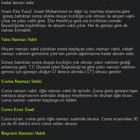
kadar devam eder.
İmam Ebu Yusuf, İmam Muhammed ve diğer üç mezhep imamına göre
güneş battıktan sonra ufukta oluşan kızıllığın yok olması ile akşam vakti
çıkar ve yatsı vakti girer. Ebu Hanife'ye göre ise kızıllıktan sonraki
beyazlığında kaybolması ile akşam vakti çıkar. Her iki görüşe göre de
namaz kılınabilir.
Yatsı Namazı Vakti
Akşam namazı vakti çıktıktan sonra başlayan yatsı namazı vakti, sabah
namazı vaktinin girmesine yani tan yerinin ağarmasına kadar devam eder.
Güneş battıktan sonra oluşan kızıllığın yok olması yatsı vaktinin girdiği
anlamına gelir. T.C Diyanet İşleri Başkanlığı'na göre yatsı namazı vaktinin
girmesi için güneşin ufuğun 17 derece altında (-17°) olması gerekir.
Cuma Namazı Vakti
Cuma namazı vakti, öğle namazı vakti ile aynıdır. Cuma günü güneşin tepe
noktaya ulaşmasının ardından doğuya meyletmesi ile okunan öğle ezanı,
cuma namazı vaktinin başlangıcını bildirir.
Cuma Ezan Saati
Cuma ezanı, cuma günü öğle namazı saatinde okunur. Cuma ezanından 30
ya da 45 dakika önce cuma selası okunur.
Bayram Namazı Vakti