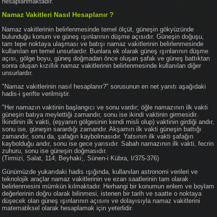
hesaplanmaktadır.
Namaz Vakitleri Nasıl Hesaplanır ?
Namaz vakitlerinin belirlenmesinde temel ölçüt, güneşin gökyüzünde
bulunduğu konum ve güneş ışınlarının düşme açısıdır. Güneşin doğuşu,
tam tepe noktaya ulaşması ve batışı namaz vakitlerinin belirlenmesinde
kullanılan en temel unsurlardır. Bunlara ek olarak güneş ışınlarının düşme
açısı, gölge boyu, güneş doğmadan önce oluşan şafak ve güneş battıktan
sonra oluşan kızıllık namaz vakitlerinin belirlenmesinde kullanılan diğer
unsurlardır.
"Namaz vakitlerinin nasıl hesaplanır?" sorusunun en net yanıtı aşağıdaki
hadis-i şerifte verilmiştir.
"Her namazın vaktinin başlangıcı ve sonu vardır; öğle namazının ilk vakti
güneşin batıya meylettiği zamandır, sonu ise ikindi vaktinin girmesidir.
İkindinin ilk vakti, (eşyanın gölgesinin kendi misli olup) vaktinin girdiği andır,
sonu ise, güneşin sarardığı zamandır. Akşamın ilk vakti güneşin battığı
zamandır, sonu da, şafağın kaybolmasıdır. Yatsının ilk vakti şafağın
kaybolduğu andır, sonu ise gece yarısıdır. Sabah namazının ilk vakti, fecrin
zuhuru, sonu ise güneşin doğmasıdır.
(Tirmizi, Salat, 114; Beyhaki;, Sünen-i Kübra, I/375-376)
Günümüzde yukarıdaki hadis ışığında, kullanılan astronomi verileri ve
teknolojik araçlar namaz vakitlerinin ve ezan saatlerinin tam olarak
belirlenmesini mümkün kılmaktadır. Herhangi bir konumun enlem ve boylam
değerlerinin doğru olarak bilinmesi, istenen bir tarih ve saatte o noktaya
düşecek olan güneş ışınlarının açısını ve dolayısıyla namaz vakitlerini
matematiksel olarak hesaplamak için yeterlidir.