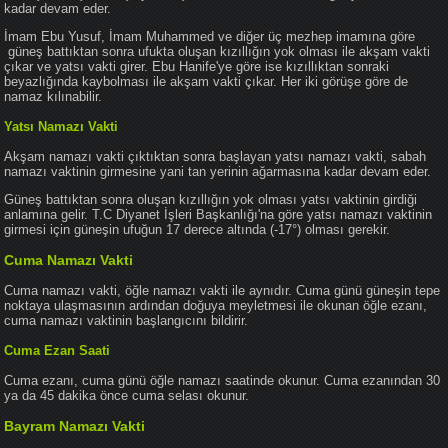
kadar devam eder.
İmam Ebu Yusuf, İmam Muhammed ve diğer üç mezhep imamına göre
güneş battıktan sonra ufukta oluşan kızıllığın yok olması ile akşam vakti
çıkar ve yatsı vakti girer. Ebu Hanife'ye göre ise kızıllıktan sonraki
beyazlığında kaybolması ile akşam vakti çıkar. Her iki görüşe göre de
namaz kılınabilir.
Yatsı Namazı Vakti
Akşam namazı vakti çıktıktan sonra başlayan yatsı namazı vakti, sabah
namazı vaktinin girmesine yani tan yerinin ağarmasına kadar devam eder.
Güneş battıktan sonra oluşan kızıllığın yok olması yatsı vaktinin girdiği
anlamına gelir. T.C Diyanet İşleri Başkanlığı'na göre yatsı namazı vaktinin
girmesi için güneşin ufuğun 17 derece altında (-17°) olması gerekir.
Cuma Namazı Vakti
Cuma namazı vakti, öğle namazı vakti ile aynıdır. Cuma günü güneşin tepe
noktaya ulaşmasının ardından doğuya meyletmesi ile okunan öğle ezanı,
cuma namazı vaktinin başlangıcını bildirir.
Cuma Ezan Saati
Cuma ezanı, cuma günü öğle namazı saatinde okunur. Cuma ezanından 30
ya da 45 dakika önce cuma selası okunur.
Bayram Namazı Vakti