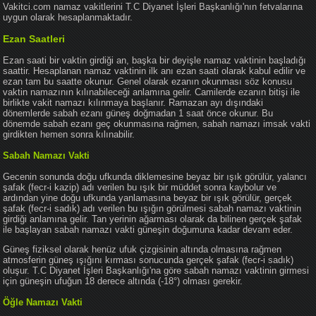
Vakitci.com namaz vakitlerini T.C Diyanet İşleri Başkanlığı'nın fetvalarına
uygun olarak hesaplanmaktadır.
Ezan Saatleri
Ezan saati bir vaktin girdiği an, başka bir deyişle namaz vaktinin başladığı
saattir. Hesaplanan namaz vaktinin ilk anı ezan saati olarak kabul edilir ve
ezan tam bu saatte okunur. Genel olarak ezanın okunması söz konusu
vaktin namazının kılınabileceği anlamına gelir. Camilerde ezanın bitişi ile
birlikte vakit namazı kılınmaya başlanır. Ramazan ayı dışındaki
dönemlerde sabah ezanı güneş doğmadan 1 saat önce okunur. Bu
dönemde sabah ezanı geç okunmasına rağmen, sabah namazı imsak vakti
girdikten hemen sonra kılınabilir.
Sabah Namazı Vakti
Gecenin sonunda doğu ufkunda diklemesine beyaz bir ışık görülür, yalancı
şafak (fecr-i kazip) adı verilen bu ışık bir müddet sonra kaybolur ve
ardından yine doğu ufkunda yanlamasına beyaz bir ışık görülür, gerçek
şafak (fecr-i sadık) adı verilen bu ışığın görülmesi sabah namazı vaktinin
girdiği anlamına gelir. Tan yerinin ağarması olarak da bilinen gerçek şafak
ile başlayan sabah namazı vakti güneşin doğumuna kadar devam eder.
Güneş fiziksel olarak henüz ufuk çizgisinin altında olmasına rağmen
atmosferin güneş ışığını kırması sonucunda gerçek şafak (fecr-i sadık)
oluşur. T.C Diyanet İşleri Başkanlığı'na göre sabah namazı vaktinin girmesi
için güneşin ufuğun 18 derece altında (-18°) olması gerekir.
Öğle Namazı Vakti