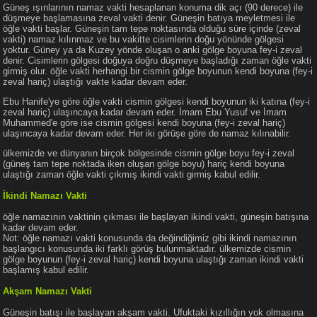
Güneş ışınlarının namaz vakti hesaplanan konuma dik açı (90 derece) ile
düşmeye başlamasına zeval vakti denir. Güneşin batıya meyletmesi ile
öğle vakti başlar. Güneşin tam tepe noktasında olduğu süre içinde (zeval
vakti) namaz kılınmaz ve bu vakitte cisimlerin doğu yönünde gölgesi
yoktur. Güney ya da Kuzey yönde oluşan o anki gölge boyuna fey-i zeval
denir. Cisimlerin gölgesi doğuya doğru düşmeye başladığı zaman öğle vakti
girmiş olur. öğle vakti herhangi bir cismin gölge boyunun kendi boyuna (fey-i
zeval hariç) ulaştığı vakte kadar devam eder.
Ebu Hanife'ye göre öğle vakti cismin gölgesi kendi boyunun iki katına (fey-i
zeval hariç) ulaşıncaya kadar devam eder. İmam Ebu Yusuf ve İmam
Muhammed'e göre ise cismin gölgesi kendi boyuna (fey-i zeval hariç)
ulaşıncaya kadar devam eder. Her iki görüşe göre de namaz kılınabilir.
ülkemizde ve dünyanın birçok bölgesinde cismin gölge boyu fey-i zeval
(güneş tam tepe noktada iken oluşan gölge boyu) hariç kendi boyuna
ulaştığı zaman öğle vakti çıkmış ikindi vakti girmiş kabul edilir.
İkindi Namazı Vakti
öğle namazının vaktinin çıkması ile başlayan ikindi vakti, güneşin batışına
kadar devam eder.
Not: öğle namazı vakti konusunda da değindiğimiz gibi ikindi namazının
başlangıcı konusunda iki farklı görüş bulunmaktadır. ülkemizde cismin
gölge boyunun (fey-i zeval hariç) kendi boyuna ulaştığı zaman ikindi vakti
başlamış kabul edilir.
Akşam Namazı Vakti
Güneşin batışı ile başlayan akşam vakti. Ufuktaki kızıllığın yok olmasına