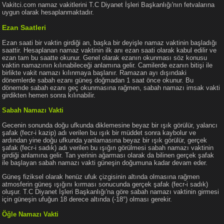
Vakitci.com namaz vakitlerini T.C Diyanet İşleri Başkanlığı'nın fetvalarına
uygun olarak hesaplanmaktadır.
Ezan Saatleri
Ezan saati bir vaktin girdiği an, başka bir deyişle namaz vaktinin başladığı
saattir. Hesaplanan namaz vaktinin ilk anı ezan saati olarak kabul edilir ve
ezan tam bu saatte okunur. Genel olarak ezanın okunması söz konusu
vaktin namazının kılınabileceği anlamına gelir. Camilerde ezanın bitişi ile
birlikte vakit namazı kılınmaya başlanır. Ramazan ayı dışındaki
dönemlerde sabah ezanı güneş doğmadan 1 saat önce okunur. Bu
dönemde sabah ezanı geç okunmasına rağmen, sabah namazı imsak vakti
girdikten hemen sonra kılınabilir.
Sabah Namazı Vakti
Gecenin sonunda doğu ufkunda diklemesine beyaz bir ışık görülür, yalancı
şafak (fecr-i kazip) adı verilen bu ışık bir müddet sonra kaybolur ve
ardından yine doğu ufkunda yanlamasına beyaz bir ışık görülür, gerçek
şafak (fecr-i sadık) adı verilen bu ışığın görülmesi sabah namazı vaktinin
girdiği anlamına gelir. Tan yerinin ağarması olarak da bilinen gerçek şafak
ile başlayan sabah namazı vakti güneşin doğumuna kadar devam eder.
Güneş fiziksel olarak henüz ufuk çizgisinin altında olmasına rağmen
atmosferin güneş ışığını kırması sonucunda gerçek şafak (fecr-i sadık)
oluşur. T.C Diyanet İşleri Başkanlığı'na göre sabah namazı vaktinin girmesi
için güneşin ufuğun 18 derece altında (-18°) olması gerekir.
Öğle Namazı Vakti