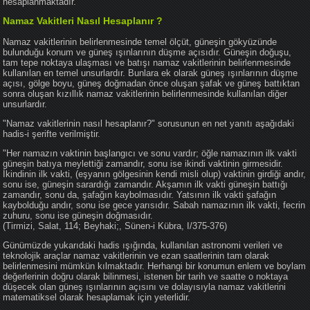
hesaplanmaktadır.
Namaz Vakitleri Nasıl Hesaplanır ?
Namaz vakitlerinin belirlenmesinde temel ölçüt, güneşin gökyüzünde
bulunduğu konum ve güneş ışınlarının düşme açısıdır. Güneşin doğuşu,
tam tepe noktaya ulaşması ve batışı namaz vakitlerinin belirlenmesinde
kullanılan en temel unsurlardır. Bunlara ek olarak güneş ışınlarının düşme
açısı, gölge boyu, güneş doğmadan önce oluşan şafak ve güneş battıktan
sonra oluşan kızıllık namaz vakitlerinin belirlenmesinde kullanılan diğer
unsurlardır.
"Namaz vakitlerinin nasıl hesaplanır?" sorusunun en net yanıtı aşağıdaki
hadis-i şerifte verilmiştir.
"Her namazın vaktinin başlangıcı ve sonu vardır; öğle namazının ilk vakti
güneşin batıya meylettiği zamandır, sonu ise ikindi vaktinin girmesidir.
İkindinin ilk vakti, (eşyanın gölgesinin kendi misli olup) vaktinin girdiği andır,
sonu ise, güneşin sarardığı zamandır. Akşamın ilk vakti güneşin battığı
zamandır, sonu da, şafağın kaybolmasıdır. Yatsının ilk vakti şafağın
kaybolduğu andır, sonu ise gece yarısıdır. Sabah namazının ilk vakti, fecrin
zuhuru, sonu ise güneşin doğmasıdır.
(Tirmizi, Salat, 114; Beyhaki;, Sünen-i Kübra, I/375-376)
Günümüzde yukarıdaki hadis ışığında, kullanılan astronomi verileri ve
teknolojik araçlar namaz vakitlerinin ve ezan saatlerinin tam olarak
belirlenmesini mümkün kılmaktadır. Herhangi bir konumun enlem ve boylam
değerlerinin doğru olarak bilinmesi, istenen bir tarih ve saatte o noktaya
düşecek olan güneş ışınlarının açısını ve dolayısıyla namaz vakitlerini
matematiksel olarak hesaplamak için yeterlidir.