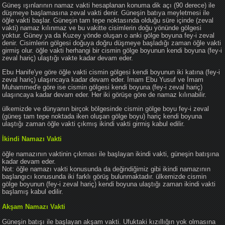
Güneş ışınlarının namaz vakti hesaplanan konuma dik açı (90 derece) ile
düşmeye başlamasına zeval vakti denir. Güneşin batıya meyletmesi ile
öğle vakti başlar. Güneşin tam tepe noktasında olduğu süre içinde (zeval
vakti) namaz kılınmaz ve bu vakitte cisimlerin doğu yönünde gölgesi
yoktur. Güney ya da Kuzey yönde oluşan o anki gölge boyuna fey-i zeval
denir. Cisimlerin gölgesi doğuya doğru düşmeye başladığı zaman öğle vakti
girmiş olur. öğle vakti herhangi bir cismin gölge boyunun kendi boyuna (fey-i
zeval hariç) ulaştığı vakte kadar devam eder.
Ebu Hanife'ye göre öğle vakti cismin gölgesi kendi boyunun iki katına (fey-i
zeval hariç) ulaşıncaya kadar devam eder. İmam Ebu Yusuf ve İmam
Muhammed'e göre ise cismin gölgesi kendi boyuna (fey-i zeval hariç)
ulaşıncaya kadar devam eder. Her iki görüşe göre de namaz kılınabilir.
ülkemizde ve dünyanın birçok bölgesinde cismin gölge boyu fey-i zeval
(güneş tam tepe noktada iken oluşan gölge boyu) hariç kendi boyuna
ulaştığı zaman öğle vakti çıkmış ikindi vakti girmiş kabul edilir.
İkindi Namazı Vakti
öğle namazının vaktinin çıkması ile başlayan ikindi vakti, güneşin batışına
kadar devam eder.
Not: öğle namazı vakti konusunda da değindiğimiz gibi ikindi namazının
başlangıcı konusunda iki farklı görüş bulunmaktadır. ülkemizde cismin
gölge boyunun (fey-i zeval hariç) kendi boyuna ulaştığı zaman ikindi vakti
başlamış kabul edilir.
Akşam Namazı Vakti
Güneşin batışı ile başlayan akşam vakti. Ufuktaki kızıllığın yok olmasına