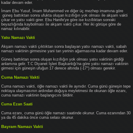
kadar devam eder.
İmam Ebu Yusuf, İmam Muhammed ve diğer üç mezhep imamına göre
güneş battıktan sonra ufukta oluşan kızıllığın yok olması ile akşam vakti
çıkar ve yatsı vakti girer. Ebu Hanife'ye göre ise kızıllıktan sonraki
beyazlığında kaybolması ile akşam vakti çıkar. Her iki görüşe göre de
namaz kılınabilir.
Yatsı Namazı Vakti
Akşam namazı vakti çıktıktan sonra başlayan yatsı namazı vakti, sabah
namazı vaktinin girmesine yani tan yerinin ağarmasına kadar devam eder.
Güneş battıktan sonra oluşan kızıllığın yok olması yatsı vaktinin girdiği
anlamına gelir. T.C Diyanet İşleri Başkanlığı'na göre yatsı namazı vaktinin
girmesi için güneşin ufuğun 17 derece altında (-17°) olması gerekir.
Cuma Namazı Vakti
Cuma namazı vakti, öğle namazı vakti ile aynıdır. Cuma günü güneşin tepe
noktaya ulaşmasının ardından doğuya meyletmesi ile okunan öğle ezanı,
cuma namazı vaktinin başlangıcını bildirir.
Cuma Ezan Saati
Cuma ezanı, cuma günü öğle namazı saatinde okunur. Cuma ezanından 30
ya da 45 dakika önce cuma selası okunur.
Bayram Namazı Vakti