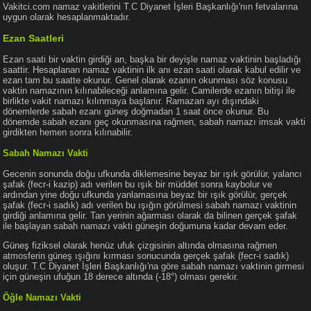
Vakitci.com namaz vakitlerini T.C Diyanet İşleri Başkanlığı'nın fetvalarına
uygun olarak hesaplanmaktadır.
Ezan Saatleri
Ezan saati bir vaktin girdiği an, başka bir deyişle namaz vaktinin başladığı
saattir. Hesaplanan namaz vaktinin ilk anı ezan saati olarak kabul edilir ve
ezan tam bu saatte okunur. Genel olarak ezanın okunması söz konusu
vaktin namazının kılınabileceği anlamına gelir. Camilerde ezanın bitişi ile
birlikte vakit namazı kılınmaya başlanır. Ramazan ayı dışındaki
dönemlerde sabah ezanı güneş doğmadan 1 saat önce okunur. Bu
dönemde sabah ezanı geç okunmasına rağmen, sabah namazı imsak vakti
girdikten hemen sonra kılınabilir.
Sabah Namazı Vakti
Gecenin sonunda doğu ufkunda diklemesine beyaz bir ışık görülür, yalancı
şafak (fecr-i kazip) adı verilen bu ışık bir müddet sonra kaybolur ve
ardından yine doğu ufkunda yanlamasına beyaz bir ışık görülür, gerçek
şafak (fecr-i sadık) adı verilen bu ışığın görülmesi sabah namazı vaktinin
girdiği anlamına gelir. Tan yerinin ağarması olarak da bilinen gerçek şafak
ile başlayan sabah namazı vakti güneşin doğumuna kadar devam eder.
Güneş fiziksel olarak henüz ufuk çizgisinin altında olmasına rağmen
atmosferin güneş ışığını kırması sonucunda gerçek şafak (fecr-i sadık)
oluşur. T.C Diyanet İşleri Başkanlığı'na göre sabah namazı vaktinin girmesi
için güneşin ufuğun 18 derece altında (-18°) olması gerekir.
Öğle Namazı Vakti