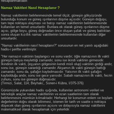
hesaplanmaktadır.
Namaz Vakitleri Nasıl Hesaplanır ?
Namaz vakitlerinin belirlenmesinde temel ölçüt, güneşin gökyüzünde
bulunduğu konum ve güneş ışınlarının düşme açısıdır. Güneşin doğuşu,
tam tepe noktaya ulaşması ve batışı namaz vakitlerinin belirlenmesinde
kullanılan en temel unsurlardır. Bunlara ek olarak güneş ışınlarının düşme
açısı, gölge boyu, güneş doğmadan önce oluşan şafak ve güneş battıktan
sonra oluşan kızıllık namaz vakitlerinin belirlenmesinde kullanılan diğer
unsurlardır.
"Namaz vakitlerinin nasıl hesaplanır?" sorusunun en net yanıtı aşağıdaki
hadis-i şerifte verilmiştir.
"Her namazın vaktinin başlangıcı ve sonu vardır; öğle namazının ilk vakti
güneşin batıya meylettiği zamandır, sonu ise ikindi vaktinin girmesidir.
İkindinin ilk vakti, (eşyanın gölgesinin kendi misli olup) vaktinin girdiği andır,
sonu ise, güneşin sarardığı zamandır. Akşamın ilk vakti güneşin battığı
zamandır, sonu da, şafağın kaybolmasıdır. Yatsının ilk vakti şafağın
kaybolduğu andır, sonu ise gece yarısıdır. Sabah namazının ilk vakti, fecrin
zuhuru, sonu ise güneşin doğmasıdır.
(Tirmizi, Salat, 114; Beyhaki;, Sünen-i Kübra, I/375-376)
Günümüzde yukarıdaki hadis ışığında, kullanılan astronomi verileri ve
teknolojik araçlar namaz vakitlerinin ve ezan saatlerinin tam olarak
belirlenmesini mümkün kılmaktadır. Herhangi bir konumun enlem ve boylam
değerlerinin doğru olarak bilinmesi, istenen bir tarih ve saatte o noktaya
düşecek olan güneş ışınlarının açısını ve dolayısıyla namaz vakitlerini
matematiksel olarak hesaplamak için yeterlidir.