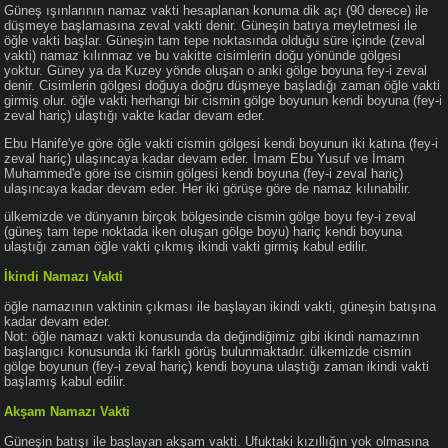
Güneş ışınlarının namaz vakti hesaplanan konuma dik açı (90 derece) ile
düşmeye başlamasına zeval vakti denir. Güneşin batıya meyletmesi ile
öğle vakti başlar. Güneşin tam tepe noktasında olduğu süre içinde (zeval
vakti) namaz kılınmaz ve bu vakitte cisimlerin doğu yönünde gölgesi
yoktur. Güney ya da Kuzey yönde oluşan o anki gölge boyuna fey-i zeval
denir. Cisimlerin gölgesi doğuya doğru düşmeye başladığı zaman öğle vakti
girmiş olur. öğle vakti herhangi bir cismin gölge boyunun kendi boyuna (fey-i
zeval hariç) ulaştığı vakte kadar devam eder.
Ebu Hanife'ye göre öğle vakti cismin gölgesi kendi boyunun iki katına (fey-i
zeval hariç) ulaşıncaya kadar devam eder. İmam Ebu Yusuf ve İmam
Muhammed'e göre ise cismin gölgesi kendi boyuna (fey-i zeval hariç)
ulaşıncaya kadar devam eder. Her iki görüşe göre de namaz kılınabilir.
ülkemizde ve dünyanın birçok bölgesinde cismin gölge boyu fey-i zeval
(güneş tam tepe noktada iken oluşan gölge boyu) hariç kendi boyuna
ulaştığı zaman öğle vakti çıkmış ikindi vakti girmiş kabul edilir.
İkindi Namazı Vakti
öğle namazının vaktinin çıkması ile başlayan ikindi vakti, güneşin batışına
kadar devam eder.
Not: öğle namazı vakti konusunda da değindiğimiz gibi ikindi namazının
başlangıcı konusunda iki farklı görüş bulunmaktadır. ülkemizde cismin
gölge boyunun (fey-i zeval hariç) kendi boyuna ulaştığı zaman ikindi vakti
başlamış kabul edilir.
Akşam Namazı Vakti
Güneşin batışı ile başlayan akşam vakti. Ufuktaki kızıllığın yok olmasına