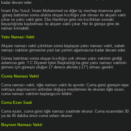
kadar devam eder.
İmam Ebu Yusuf, İmam Muhammed ve diğer üç mezhep imamına göre
güneş battıktan sonra ufukta oluşan kızıllığın yok olması ile akşam vakti
çıkar ve yatsı vakti girer. Ebu Hanife'ye göre ise kızıllıktan sonraki
beyazlığında kaybolması ile akşam vakti çıkar. Her iki görüşe göre de
namaz kılınabilir.
Yatsı Namazı Vakti
Akşam namazı vakti çıktıktan sonra başlayan yatsı namazı vakti, sabah
namazı vaktinin girmesine yani tan yerinin ağarmasına kadar devam eder.
Güneş battıktan sonra oluşan kızıllığın yok olması yatsı vaktinin girdiği
anlamına gelir. T.C Diyanet İşleri Başkanlığı'na göre yatsı namazı vaktinin
girmesi için güneşin ufuğun 17 derece altında (-17°) olması gerekir.
Cuma Namazı Vakti
Cuma namazı vakti, öğle namazı vakti ile aynıdır. Cuma günü güneşin tepe
noktaya ulaşmasının ardından doğuya meyletmesi ile okunan öğle ezanı,
cuma namazı vaktinin başlangıcını bildirir.
Cuma Ezan Saati
Cuma ezanı, cuma günü öğle namazı saatinde okunur. Cuma ezanından 30
ya da 45 dakika önce cuma selası okunur.
Bayram Namazı Vakti