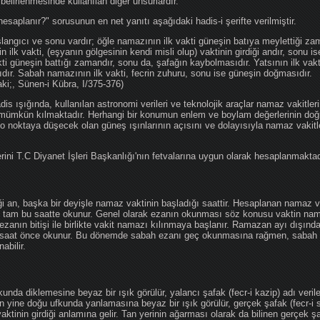
 belirlenmesinde kullanılan diğer unsurlardır.
hesaplanır?" sorusunun en net yanıtı aşağıdaki hadis-i şerifte verilmiştir.
angıcı ve sonu vardır; öğle namazının ilk vakti güneşin batıya meylettiği zam
nin ilk vakti, (eşyanın gölgesinin kendi misli olup) vaktinin girdiği andır, sonu i
ti güneşin battığı zamandır, sonu da, şafağın kaybolmasıdır. Yatsının ilk vak
ıdır. Sabah namazının ilk vakti, fecrin zuhuru, sonu ise güneşin doğmasıdır.
aki;, Sünen-i Kübra, I/375-376)
 ışığında, kullanılan astronomi verileri ve teknolojik araçlar namaz vakitleri
 mümkün kılmaktadır. Herhangi bir konumun enlem ve boylam değerlerinin doğr
e o noktaya düşecek olan güneş ışınlarının açısını ve dolayısıyla namaz vakitl
ini T.C Diyanet İşleri Başkanlığı'nın fetvalarına uygun olarak hesaplanmaktad
iği an, başka bir deyişle namaz vaktinin başladığı saattir. Hesaplanan namaz va
an tam bu saatte okunur. Genel olarak ezanın okunması söz konusu vaktin nama
ezanın bitişi ile birlikte vakit namazı kılınmaya başlanır. Ramazan ayı dışın
saat önce okunur. Bu dönemde sabah ezanı geç okunmasına rağmen, sabah 
abilir.
da diklemesine beyaz bir ışık görülür, yalancı şafak (fecr-i kazip) adı veril
 yine doğu ufkunda yanlamasına beyaz bir ışık görülür, gerçek şafak (fecr-i s
tinin girdiği anlamına gelir. Tan yerinin ağarması olarak da bilinen gerçek ş