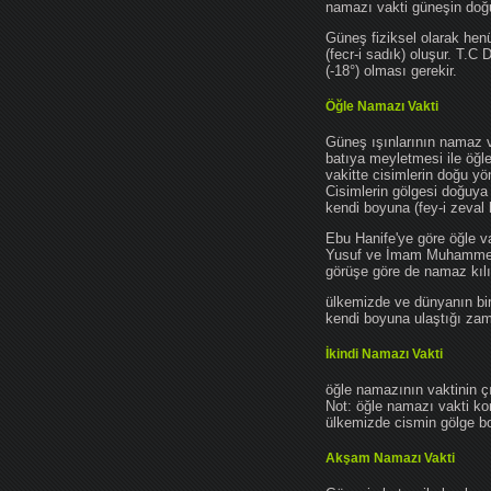
namazı vakti güneşin do
Güneş fiziksel olarak hen
(fecr-i sadık) oluşur. T.C
(-18°) olması gerekir.
Öğle Namazı Vakti
Güneş ışınlarının namaz 
batıya meyletmesi ile öğl
vakitte cisimlerin doğu y
Cisimlerin gölgesi doğuya
kendi boyuna (fey-i zeval 
Ebu Hanife'ye göre öğle v
Yusuf ve İmam Muhammed'e 
görüşe göre de namaz kılın
ülkemizde ve dünyanın bir
kendi boyuna ulaştığı zama
İkindi Namazı Vakti
öğle namazının vaktinin ç
Not: öğle namazı vakti ko
ülkemizde cismin gölge boy
Akşam Namazı Vakti