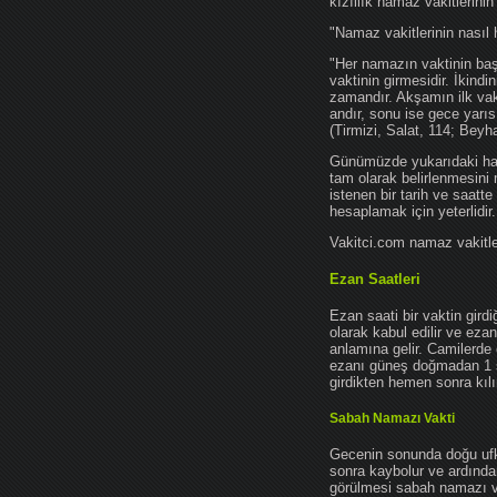
kızıllık namaz vakitlerinin
"Namaz vakitlerinin nasıl 
"Her namazın vaktinin başl
vaktinin girmesidir. İkindi
zamandır. Akşamın ilk vak
andır, sonu ise gece yarıs
(Tirmizi, Salat, 114; Beyh
Günümüzde yukarıdaki hadis
tam olarak belirlenmesini
istenen bir tarih ve saatt
hesaplamak için yeterlidir.
Vakitci.com namaz vakitler
Ezan Saatleri
Ezan saati bir vaktin gird
olarak kabul edilir ve ez
anlamına gelir. Camilerde 
ezanı güneş doğmadan 1 
girdikten hemen sonra kılın
Sabah Namazı Vakti
Gecenin sonunda doğu ufkun
sonra kaybolur ve ardından
görülmesi sabah namazı vak