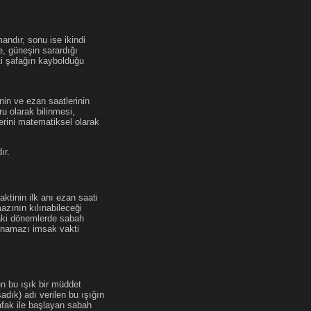
andır, sonu ise ikindi
se, güneşin sarardığı
ti şafağın kaybolduğu
nin ve ezan saatlerinin
u olarak bilinmesi,
erini matematiksel olarak
ır.
ktinin ilk anı ezan saati
zının kılınabileceği
daki dönemlerde sabah
namazı imsak vakti
en bu ışık bir müddet
adık) adı verilen bu ışığın
afak ile başlayan sabah