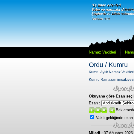
Namaz Vakitleri
Nama
Ordu / Kumru
Kumru Aylık Namaz Vakitler
Kumru Ramazan imsakiyes
Okuyana göre Ezan seçi
Ezan :
Beklemed
Vakti geldiğinde ezan
Miladi :
07 Ağustos 2026