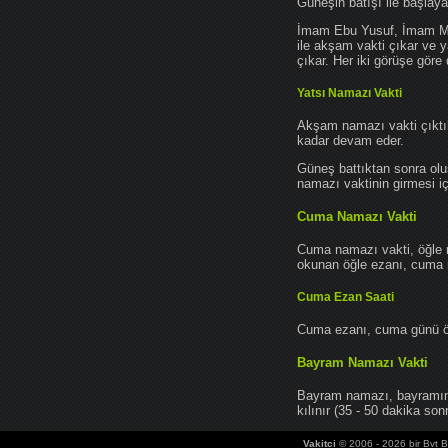
Güneşin batışı ile başlay
İmam Ebu Yusuf, İmam Mu
ile akşam vakti çıkar ve y
çıkar. Her iki görüşe göre 
Yatsı Namazı Vakti
Akşam namazı vakti çıktık
kadar devam eder.
Güneş battıktan sonra oluş
namazı vaktinin girmesi iç
Cuma Namazı Vakti
Cuma namazı vakti, öğle 
okunan öğle ezanı, cuma na
Cuma Ezan Saati
Cuma ezanı, cuma günü öğ
Bayram Namazı Vakti
Bayram namazı, bayramın 
kılınır (35 - 50 dakika sonr
Vakitci
© 2006 - 2026 bir Bvt Bi