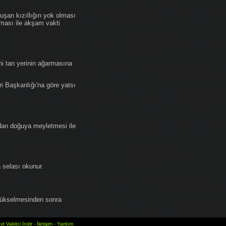
an kızıllığın yok olması
lması ile akşam vakti
i tan yerinin ağarmasına
ri Başkanlığı'na göre yatsı
dan doğuya meyletmesi ile
selası okunur.
yükselmesinden sonra
vt Vakitci İndir
-
İletişim
-
Yardım