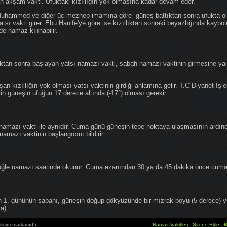
an akşam vakti. Ufuktaki kızıllığın yok olmasına kadar devam eder.
hammed ve diğer üç mezhep imamına göre güneş battıktan sonra ufukta oluş
atsı vakti girer. Ebu Hanife'ye göre ise kızıllıktan sonraki beyazlığında kaybo
de namaz kılınabilir.
tan sonra başlayan yatsı namazı vakti, sabah namazı vaktinin girmesine yan
an kızıllığın yok olması yatsı vaktinin girdiği anlamına gelir. T.C Diyanet İşle
in güneşin ufuğun 17 derece altında (-17°) olması gerekir.
namazı vakti ile aynıdır. Cuma günü güneşin tepe noktaya ulaşmasının ardın
mazı vaktinin başlangıcını bildirir.
le namazı saatinde okunur. Cuma ezanından 30 ya da 45 dakika önce cuma 
1. gününün sabahı, güneşin doğup gökyüzünde bir mızrak boyu (5 derece) 
a).
lişim markasıdır.
Namaz Vakitleri
-
Sitene Ekle
-
B