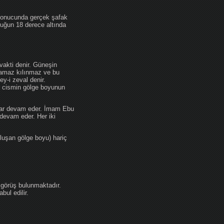
 sonucunda gerçek şafak
ufuğun 18 derece altında
akti denir. Güneşin
 namaz kılınmaz ve bu
y-i zeval denir.
ir cismin gölge boyunun
kadar devam eder. İmam Ebu
devam eder. Her iki
luşan gölge boyu) hariç
 görüş bulunmaktadır.
ul edilir.