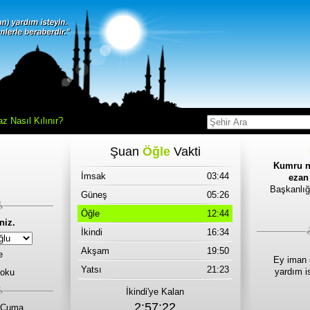
z Nasıl Kılınır?
Şuan
Öğle
Vakti
Kumru n
i
İmsak
03:44
ezan 
i
Başkanlığ
Güneş
05:26
Öğle
12:44
niz.
İkindi
16:34
Akşam
19:50
e
Ey iman 
Yatsı
21:23
yardım i
 oku
İkindi'ye Kalan
2:57:22
 Cuma