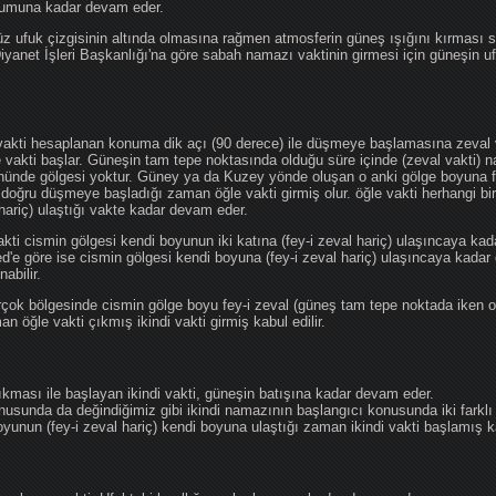
ğumuna kadar devam eder.
üz ufuk çizgisinin altında olmasına rağmen atmosferin güneş ışığını kırması
 Diyanet İşleri Başkanlığı'na göre sabah namazı vaktinin girmesi için güneşin 
vakti hesaplanan konuma dik açı (90 derece) ile düşmeye başlamasına zeval v
e vakti başlar. Güneşin tam tepe noktasında olduğu süre içinde (zeval vakti)
önünde gölgesi yoktur. Güney ya da Kuzey yönde oluşan o anki gölge boyuna fe
 doğru düşmeye başladığı zaman öğle vakti girmiş olur. öğle vakti herhangi b
hariç) ulaştığı vakte kadar devam eder.
akti cismin gölgesi kendi boyunun iki katına (fey-i zeval hariç) ulaşıncaya 
göre ise cismin gölgesi kendi boyuna (fey-i zeval hariç) ulaşıncaya kadar 
abilir.
çok bölgesinde cismin gölge boyu fey-i zeval (güneş tam tepe noktada iken o
n öğle vakti çıkmış ikindi vakti girmiş kabul edilir.
ıkması ile başlayan ikindi vakti, güneşin batışına kadar devam eder.
nusunda da değindiğimiz gibi ikindi namazının başlangıcı konusunda iki farklı
unun (fey-i zeval hariç) kendi boyuna ulaştığı zaman ikindi vakti başlamış kab