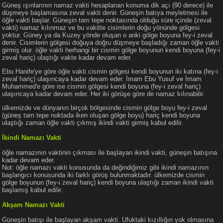
Güneş ışınlarının namaz vakti hesaplanan konuma dik açı (90 derece) ile
düşmeye başlamasına zeval vakti denir. Güneşin batıya meyletmesi ile
öğle vakti başlar. Güneşin tam tepe noktasında olduğu süre içinde (zeval
vakti) namaz kılınmaz ve bu vakitte cisimlerin doğu yönünde gölgesi
yoktur. Güney ya da Kuzey yönde oluşan o anki gölge boyuna fey-i zeval
denir. Cisimlerin gölgesi doğuya doğru düşmeye başladığı zaman öğle vakti
girmiş olur. öğle vakti herhangi bir cismin gölge boyunun kendi boyuna (fey-i
zeval hariç) ulaştığı vakte kadar devam eder.
Ebu Hanife'ye göre öğle vakti cismin gölgesi kendi boyunun iki katına (fey-i
zeval hariç) ulaşıncaya kadar devam eder. İmam Ebu Yusuf ve İmam
Muhammed'e göre ise cismin gölgesi kendi boyuna (fey-i zeval hariç)
ulaşıncaya kadar devam eder. Her iki görüşe göre de namaz kılınabilir.
ülkemizde ve dünyanın birçok bölgesinde cismin gölge boyu fey-i zeval
(güneş tam tepe noktada iken oluşan gölge boyu) hariç kendi boyuna
ulaştığı zaman öğle vakti çıkmış ikindi vakti girmiş kabul edilir.
İkindi Namazı Vakti
öğle namazının vaktinin çıkması ile başlayan ikindi vakti, güneşin batışına
kadar devam eder.
Not: öğle namazı vakti konusunda da değindiğimiz gibi ikindi namazının
başlangıcı konusunda iki farklı görüş bulunmaktadır. ülkemizde cismin
gölge boyunun (fey-i zeval hariç) kendi boyuna ulaştığı zaman ikindi vakti
başlamış kabul edilir.
Akşam Namazı Vakti
Güneşin batışı ile başlayan akşam vakti. Ufuktaki kızıllığın yok olmasına