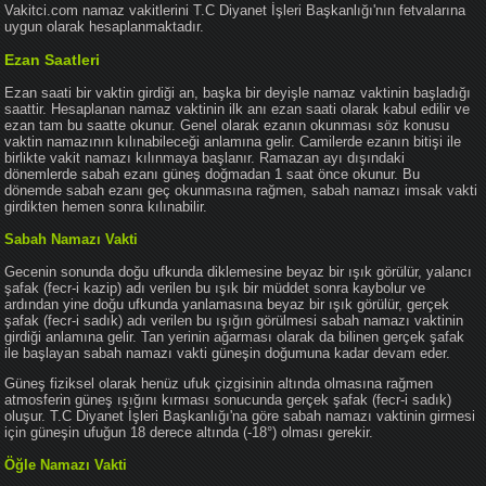
Vakitci.com namaz vakitlerini T.C Diyanet İşleri Başkanlığı'nın fetvalarına
uygun olarak hesaplanmaktadır.
Ezan Saatleri
Ezan saati bir vaktin girdiği an, başka bir deyişle namaz vaktinin başladığı
saattir. Hesaplanan namaz vaktinin ilk anı ezan saati olarak kabul edilir ve
ezan tam bu saatte okunur. Genel olarak ezanın okunması söz konusu
vaktin namazının kılınabileceği anlamına gelir. Camilerde ezanın bitişi ile
birlikte vakit namazı kılınmaya başlanır. Ramazan ayı dışındaki
dönemlerde sabah ezanı güneş doğmadan 1 saat önce okunur. Bu
dönemde sabah ezanı geç okunmasına rağmen, sabah namazı imsak vakti
girdikten hemen sonra kılınabilir.
Sabah Namazı Vakti
Gecenin sonunda doğu ufkunda diklemesine beyaz bir ışık görülür, yalancı
şafak (fecr-i kazip) adı verilen bu ışık bir müddet sonra kaybolur ve
ardından yine doğu ufkunda yanlamasına beyaz bir ışık görülür, gerçek
şafak (fecr-i sadık) adı verilen bu ışığın görülmesi sabah namazı vaktinin
girdiği anlamına gelir. Tan yerinin ağarması olarak da bilinen gerçek şafak
ile başlayan sabah namazı vakti güneşin doğumuna kadar devam eder.
Güneş fiziksel olarak henüz ufuk çizgisinin altında olmasına rağmen
atmosferin güneş ışığını kırması sonucunda gerçek şafak (fecr-i sadık)
oluşur. T.C Diyanet İşleri Başkanlığı'na göre sabah namazı vaktinin girmesi
için güneşin ufuğun 18 derece altında (-18°) olması gerekir.
Öğle Namazı Vakti