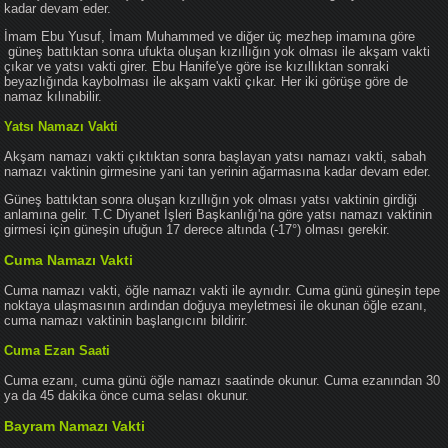
kadar devam eder.
İmam Ebu Yusuf, İmam Muhammed ve diğer üç mezhep imamına göre
güneş battıktan sonra ufukta oluşan kızıllığın yok olması ile akşam vakti
çıkar ve yatsı vakti girer. Ebu Hanife'ye göre ise kızıllıktan sonraki
beyazlığında kaybolması ile akşam vakti çıkar. Her iki görüşe göre de
namaz kılınabilir.
Yatsı Namazı Vakti
Akşam namazı vakti çıktıktan sonra başlayan yatsı namazı vakti, sabah
namazı vaktinin girmesine yani tan yerinin ağarmasına kadar devam eder.
Güneş battıktan sonra oluşan kızıllığın yok olması yatsı vaktinin girdiği
anlamına gelir. T.C Diyanet İşleri Başkanlığı'na göre yatsı namazı vaktinin
girmesi için güneşin ufuğun 17 derece altında (-17°) olması gerekir.
Cuma Namazı Vakti
Cuma namazı vakti, öğle namazı vakti ile aynıdır. Cuma günü güneşin tepe
noktaya ulaşmasının ardından doğuya meyletmesi ile okunan öğle ezanı,
cuma namazı vaktinin başlangıcını bildirir.
Cuma Ezan Saati
Cuma ezanı, cuma günü öğle namazı saatinde okunur. Cuma ezanından 30
ya da 45 dakika önce cuma selası okunur.
Bayram Namazı Vakti