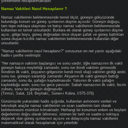
yöntemlerle hesaplanmaktadır.
Namaz Vakitleri Nasıl Hesaplanır ?
Namaz vakitlerinin belirlenmesinde temel ölçüt, güneşin gökyüzünde
bulunduğu konum ve güneş ışınlarının düşme açısıdır. Güneşin doğuşu,
tam tepe noktaya ulaşması ve batışı namaz vakitlerinin belirlenmesinde
kullanılan en temel unsurlardır. Bunlara ek olarak güneş ışınlarının düşme
açısı, gölge boyu, güneş doğmadan önce oluşan şafak ve güneş battıktan
sonra oluşan kızıllık namaz vakitlerinin belirlenmesinde kullanılan diğer
unsurlardır.
"Namaz vakitlerinin nasıl hesaplanır?" sorusunun en net yanıtı aşağıdaki
hadis-i şerifte verilmiştir.
"Her namazın vaktinin başlangıcı ve sonu vardır; öğle namazının ilk vakti
güneşin batıya meylettiği zamandır, sonu ise ikindi vaktinin girmesidir.
İkindinin ilk vakti, (eşyanın gölgesinin kendi misli olup) vaktinin girdiği andır,
sonu ise, güneşin sarardığı zamandır. Akşamın ilk vakti güneşin battığı
zamandır, sonu da, şafağın kaybolmasıdır. Yatsının ilk vakti şafağın
kaybolduğu andır, sonu ise gece yarısıdır. Sabah namazının ilk vakti, fecrin
zuhuru, sonu ise güneşin doğmasıdır.
(Tirmizi, Salat, 114; Beyhaki;, Sünen-i Kübra, I/375-376)
Günümüzde yukarıdaki hadis ışığında, kullanılan astronomi verileri ve
teknolojik araçlar namaz vakitlerinin ve ezan saatlerinin tam olarak
belirlenmesini mümkün kılmaktadır. Herhangi bir konumun enlem ve boylam
değerlerinin doğru olarak bilinmesi, istenen bir tarih ve saatte o noktaya
düşecek olan güneş ışınlarının açısını ve dolayısıyla namaz vakitlerini
matematiksel olarak hesaplamak için yeterlidir.