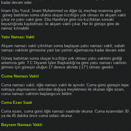
kadar devam eder.
İmam Ebu Yusuf, İmam Muhammed ve diğer üç mezhep imamına göre
güneş battıktan sonra ufukta oluşan kızıllığın yok olması ile akşam vakti
çıkar ve yatsı vakti girer. Ebu Hanife'ye göre ise kızıllıktan sonraki
beyazlığında kaybolması ile akşam vakti çıkar. Her iki görüşe göre de
namaz kılınabilir.
Yatsı Namazı Vakti
Akşam namazı vakti çıktıktan sonra başlayan yatsı namazı vakti, sabah
namazı vaktinin girmesine yani tan yerinin ağarmasına kadar devam eder.
Güneş battıktan sonra oluşan kızıllığın yok olması yatsı vaktinin girdiği
anlamına gelir. T.C Diyanet İşleri Başkanlığı'na göre yatsı namazı vaktinin
girmesi için güneşin ufuğun 17 derece altında (-17°) olması gerekir.
Cuma Namazı Vakti
Cuma namazı vakti, öğle namazı vakti ile aynıdır. Cuma günü güneşin tepe
noktaya ulaşmasının ardından doğuya meyletmesi ile okunan öğle ezanı,
cuma namazı vaktinin başlangıcını bildirir.
Cuma Ezan Saati
Cuma ezanı, cuma günü öğle namazı saatinde okunur. Cuma ezanından 30
ya da 45 dakika önce cuma selası okunur.
Bayram Namazı Vakti