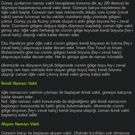
Güneş ışınlarının namaz vakti hesaplanan konuma dik açı (90 derece) ile
düşmeye başlamasına zeval vakti denir. Güneşin batıya meyletmesi ile
öğle vakti başlar. Güneşin tam tepe noktasında olduğu süre içinde (zeval
vakti) namaz kılınmaz ve bu vakitte cisimlerin doğu yönünde gölgesi
yoktur. Güney ya da Kuzey yönde oluşan o anki gölge boyuna fey-i zeval
denir. Cisimlerin gölgesi doğuya doğru düşmeye başladığı zaman öğle vakti
girmiş olur. öğle vakti herhangi bir cismin gölge boyunun kendi boyuna (fey-i
zeval hariç) ulaştığı vakte kadar devam eder.
Ebu Hanife'ye göre öğle vakti cismin gölgesi kendi boyunun iki katına (fey-i
zeval hariç) ulaşıncaya kadar devam eder. İmam Ebu Yusuf ve İmam
Muhammed'e göre ise cismin gölgesi kendi boyuna (fey-i zeval hariç)
ulaşıncaya kadar devam eder. Her iki görüşe göre de namaz kılınabilir.
ülkemizde ve dünyanın birçok bölgesinde cismin gölge boyu fey-i zeval
(güneş tam tepe noktada iken oluşan gölge boyu) hariç kendi boyuna
ulaştığı zaman öğle vakti çıkmış ikindi vakti girmiş kabul edilir.
İkindi Namazı Vakti
öğle namazının vaktinin çıkması ile başlayan ikindi vakti, güneşin batışına
kadar devam eder.
Not: öğle namazı vakti konusunda da değindiğimiz gibi ikindi namazının
başlangıcı konusunda iki farklı görüş bulunmaktadır. ülkemizde cismin
gölge boyunun (fey-i zeval hariç) kendi boyuna ulaştığı zaman ikindi vakti
başlamış kabul edilir.
Akşam Namazı Vakti
Güneşin batışı ile başlayan akşam vakti. Ufuktaki kızıllığın yok olmasına