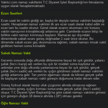
Vakitci.com namaz vakitlerini T.C Diyanet İşleri Başkanlığı'nın fetvalarına
uygun olarak hesaplanmaktadır.
Ezan Saatleri
Ezan saati bir vaktin girdiği an, başka bir deyişle namaz vaktinin başladığı
saattir. Hesaplanan namaz vaktinin ilk anı ezan saati olarak kabul edilir ve
ezan tam bu saatte okunur. Genel olarak ezanın okunması söz konusu
vaktin namazının kılınabileceği anlamına gelir. Camilerde ezanın bitişi ile
birlikte vakit namazı kılınmaya başlanır. Ramazan ayı dışındaki
dönemlerde sabah ezanı güneş doğmadan 1 saat önce okunur. Bu
dönemde sabah ezanı geç okunmasına rağmen, sabah namazı imsak vakti
girdikten hemen sonra kılınabilir.
Sabah Namazı Vakti
Gecenin sonunda doğu ufkunda diklemesine beyaz bir ışık görülür, yalancı
şafak (fecr-i kazip) adı verilen bu ışık bir müddet sonra kaybolur ve
ardından yine doğu ufkunda yanlamasına beyaz bir ışık görülür, gerçek
şafak (fecr-i sadık) adı verilen bu ışığın görülmesi sabah namazı vaktinin
girdiği anlamına gelir. Tan yerinin ağarması olarak da bilinen gerçek şafak
ile başlayan sabah namazı vakti güneşin doğumuna kadar devam eder.
Güneş fiziksel olarak henüz ufuk çizgisinin altında olmasına rağmen
atmosferin güneş ışığını kırması sonucunda gerçek şafak (fecr-i sadık)
oluşur. T.C Diyanet İşleri Başkanlığı'na göre sabah namazı vaktinin girmesi
için güneşin ufuğun 18 derece altında (-18°) olması gerekir.
Öğle Namazı Vakti