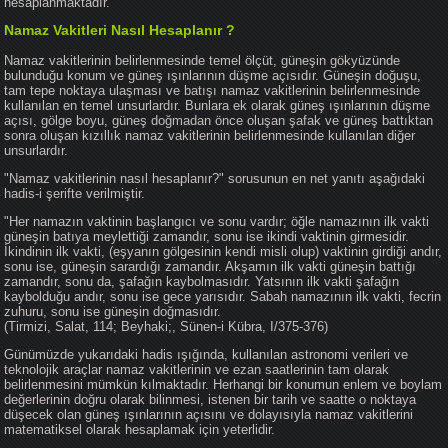
hesaplanmaktadır.
Namaz Vakitleri Nasıl Hesaplanır ?
Namaz vakitlerinin belirlenmesinde temel ölçüt, güneşin gökyüzünde
bulunduğu konum ve güneş ışınlarının düşme açısıdır. Güneşin doğuşu,
tam tepe noktaya ulaşması ve batışı namaz vakitlerinin belirlenmesinde
kullanılan en temel unsurlardır. Bunlara ek olarak güneş ışınlarının düşme
açısı, gölge boyu, güneş doğmadan önce oluşan şafak ve güneş battıktan
sonra oluşan kızıllık namaz vakitlerinin belirlenmesinde kullanılan diğer
unsurlardır.
"Namaz vakitlerinin nasıl hesaplanır?" sorusunun en net yanıtı aşağıdaki
hadis-i şerifte verilmiştir.
"Her namazın vaktinin başlangıcı ve sonu vardır; öğle namazının ilk vakti
güneşin batıya meylettiği zamandır, sonu ise ikindi vaktinin girmesidir.
İkindinin ilk vakti, (eşyanın gölgesinin kendi misli olup) vaktinin girdiği andır,
sonu ise, güneşin sarardığı zamandır. Akşamın ilk vakti güneşin battığı
zamandır, sonu da, şafağın kaybolmasıdır. Yatsının ilk vakti şafağın
kaybolduğu andır, sonu ise gece yarısıdır. Sabah namazının ilk vakti, fecrin
zuhuru, sonu ise güneşin doğmasıdır.
(Tirmizi, Salat, 114; Beyhaki;, Sünen-i Kübra, I/375-376)
Günümüzde yukarıdaki hadis ışığında, kullanılan astronomi verileri ve
teknolojik araçlar namaz vakitlerinin ve ezan saatlerinin tam olarak
belirlenmesini mümkün kılmaktadır. Herhangi bir konumun enlem ve boylam
değerlerinin doğru olarak bilinmesi, istenen bir tarih ve saatte o noktaya
düşecek olan güneş ışınlarının açısını ve dolayısıyla namaz vakitlerini
matematiksel olarak hesaplamak için yeterlidir.