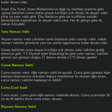
kadar devam eder.
İmam Ebu Yusuf, İmam Muhammed ve diğer üç mezhep imamına göre
güneş battıktan sonra ufukta oluşan kızıllığın yok olması ile akşam vakti
çıkar ve yatsı vakti girer. Ebu Hanife'ye göre ise kızıllıktan sonraki
beyazlığında kaybolması ile akşam vakti çıkar. Her iki görüşe göre de
namaz kılınabilir.
Yatsı Namazı Vakti
Akşam namazı vakti çıktıktan sonra başlayan yatsı namazı vakti, sabah
namazı vaktinin girmesine yani tan yerinin ağarmasına kadar devam eder.
Güneş battıktan sonra oluşan kızıllığın yok olması yatsı vaktinin girdiği
anlamına gelir. T.C Diyanet İşleri Başkanlığı'na göre yatsı namazı vaktinin
girmesi için güneşin ufuğun 17 derece altında (-17°) olması gerekir.
Cuma Namazı Vakti
Cuma namazı vakti, öğle namazı vakti ile aynıdır. Cuma günü güneşin tepe
noktaya ulaşmasının ardından doğuya meyletmesi ile okunan öğle ezanı,
cuma namazı vaktinin başlangıcını bildirir.
Cuma Ezan Saati
Cuma ezanı, cuma günü öğle namazı saatinde okunur. Cuma ezanından 30
ya da 45 dakika önce cuma selası okunur.
Bayram Namazı Vakti