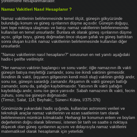
yöntemlerle hesaplanmaktadır.
Namaz Vakitleri Nasıl Hesaplanır ?
Namaz vakitlerinin belirlenmesinde temel ölçüt, güneşin gökyüzünde
bulunduğu konum ve güneş ışınlarının düşme açısıdır. Güneşin doğuşu,
tam tepe noktaya ulaşması ve batışı namaz vakitlerinin belirlenmesinde
kullanılan en temel unsurlardır. Bunlara ek olarak güneş ışınlarının düşme
açısı, gölge boyu, güneş doğmadan önce oluşan şafak ve güneş battıktan
sonra oluşan kızıllık namaz vakitlerinin belirlenmesinde kullanılan diğer
unsurlardır.
"Namaz vakitlerinin nasıl hesaplanır?" sorusunun en net yanıtı aşağıdaki
hadis-i şerifte verilmiştir.
"Her namazın vaktinin başlangıcı ve sonu vardır; öğle namazının ilk vakti
güneşin batıya meylettiği zamandır, sonu ise ikindi vaktinin girmesidir.
İkindinin ilk vakti, (eşyanın gölgesinin kendi misli olup) vaktinin girdiği andır,
sonu ise, güneşin sarardığı zamandır. Akşamın ilk vakti güneşin battığı
zamandır, sonu da, şafağın kaybolmasıdır. Yatsının ilk vakti şafağın
kaybolduğu andır, sonu ise gece yarısıdır. Sabah namazının ilk vakti, fecrin
zuhuru, sonu ise güneşin doğmasıdır.
(Tirmizi, Salat, 114; Beyhaki;, Sünen-i Kübra, I/375-376)
Günümüzde yukarıdaki hadis ışığında, kullanılan astronomi verileri ve
teknolojik araçlar namaz vakitlerinin ve ezan saatlerinin tam olarak
belirlenmesini mümkün kılmaktadır. Herhangi bir konumun enlem ve boylam
değerlerinin doğru olarak bilinmesi, istenen bir tarih ve saatte o noktaya
düşecek olan güneş ışınlarının açısını ve dolayısıyla namaz vakitlerini
matematiksel olarak hesaplamak için yeterlidir.