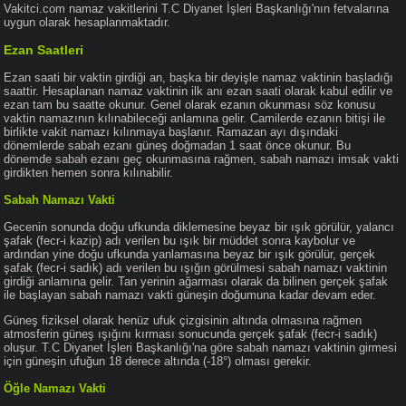
Vakitci.com namaz vakitlerini T.C Diyanet İşleri Başkanlığı'nın fetvalarına
uygun olarak hesaplanmaktadır.
Ezan Saatleri
Ezan saati bir vaktin girdiği an, başka bir deyişle namaz vaktinin başladığı
saattir. Hesaplanan namaz vaktinin ilk anı ezan saati olarak kabul edilir ve
ezan tam bu saatte okunur. Genel olarak ezanın okunması söz konusu
vaktin namazının kılınabileceği anlamına gelir. Camilerde ezanın bitişi ile
birlikte vakit namazı kılınmaya başlanır. Ramazan ayı dışındaki
dönemlerde sabah ezanı güneş doğmadan 1 saat önce okunur. Bu
dönemde sabah ezanı geç okunmasına rağmen, sabah namazı imsak vakti
girdikten hemen sonra kılınabilir.
Sabah Namazı Vakti
Gecenin sonunda doğu ufkunda diklemesine beyaz bir ışık görülür, yalancı
şafak (fecr-i kazip) adı verilen bu ışık bir müddet sonra kaybolur ve
ardından yine doğu ufkunda yanlamasına beyaz bir ışık görülür, gerçek
şafak (fecr-i sadık) adı verilen bu ışığın görülmesi sabah namazı vaktinin
girdiği anlamına gelir. Tan yerinin ağarması olarak da bilinen gerçek şafak
ile başlayan sabah namazı vakti güneşin doğumuna kadar devam eder.
Güneş fiziksel olarak henüz ufuk çizgisinin altında olmasına rağmen
atmosferin güneş ışığını kırması sonucunda gerçek şafak (fecr-i sadık)
oluşur. T.C Diyanet İşleri Başkanlığı'na göre sabah namazı vaktinin girmesi
için güneşin ufuğun 18 derece altında (-18°) olması gerekir.
Öğle Namazı Vakti