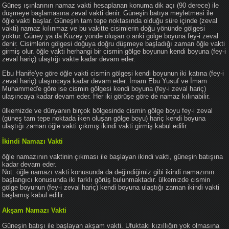
Güneş ışınlarının namaz vakti hesaplanan konuma dik açı (90 derece) ile
düşmeye başlamasına zeval vakti denir. Güneşin batıya meyletmesi ile
öğle vakti başlar. Güneşin tam tepe noktasında olduğu süre içinde (zeval
vakti) namaz kılınmaz ve bu vakitte cisimlerin doğu yönünde gölgesi
yoktur. Güney ya da Kuzey yönde oluşan o anki gölge boyuna fey-i zeval
denir. Cisimlerin gölgesi doğuya doğru düşmeye başladığı zaman öğle vakti
girmiş olur. öğle vakti herhangi bir cismin gölge boyunun kendi boyuna (fey-i
zeval hariç) ulaştığı vakte kadar devam eder.
Ebu Hanife'ye göre öğle vakti cismin gölgesi kendi boyunun iki katına (fey-i
zeval hariç) ulaşıncaya kadar devam eder. İmam Ebu Yusuf ve İmam
Muhammed'e göre ise cismin gölgesi kendi boyuna (fey-i zeval hariç)
ulaşıncaya kadar devam eder. Her iki görüşe göre de namaz kılınabilir.
ülkemizde ve dünyanın birçok bölgesinde cismin gölge boyu fey-i zeval
(güneş tam tepe noktada iken oluşan gölge boyu) hariç kendi boyuna
ulaştığı zaman öğle vakti çıkmış ikindi vakti girmiş kabul edilir.
İkindi Namazı Vakti
öğle namazının vaktinin çıkması ile başlayan ikindi vakti, güneşin batışına
kadar devam eder.
Not: öğle namazı vakti konusunda da değindiğimiz gibi ikindi namazının
başlangıcı konusunda iki farklı görüş bulunmaktadır. ülkemizde cismin
gölge boyunun (fey-i zeval hariç) kendi boyuna ulaştığı zaman ikindi vakti
başlamış kabul edilir.
Akşam Namazı Vakti
Güneşin batışı ile başlayan akşam vakti. Ufuktaki kızıllığın yok olmasına