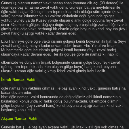
Güneş ışınlarının namaz vakti hesaplanan konuma dik açı (90 derece) ile
düşmeye başlamasına zeval vakti denir. Güneşin batıya meyletmesi ile
öğle vakti başlar. Güneşin tam tepe noktasında olduğu süre içinde (zeval
vakti) namaz kılınmaz ve bu vakitte cisimlerin doğu yönünde gölgesi
yoktur. Güney ya da Kuzey yönde oluşan o anki gölge boyuna fey-i zeval
denir. Cisimlerin gölgesi doğuya doğru düşmeye başladığı zaman öğle vakti
girmiş olur. öğle vakti herhangi bir cismin gölge boyunun kendi boyuna (fey-i
zeval hariç) ulaştığı vakte kadar devam eder.
Ebu Hanife'ye göre öğle vakti cismin gölgesi kendi boyunun iki katına (fey-i
zeval hariç) ulaşıncaya kadar devam eder. İmam Ebu Yusuf ve İmam
Muhammed'e göre ise cismin gölgesi kendi boyuna (fey-i zeval hariç)
ulaşıncaya kadar devam eder. Her iki görüşe göre de namaz kılınabilir.
ülkemizde ve dünyanın birçok bölgesinde cismin gölge boyu fey-i zeval
(güneş tam tepe noktada iken oluşan gölge boyu) hariç kendi boyuna
ulaştığı zaman öğle vakti çıkmış ikindi vakti girmiş kabul edilir.
İkindi Namazı Vakti
öğle namazının vaktinin çıkması ile başlayan ikindi vakti, güneşin batışına
kadar devam eder.
Not: öğle namazı vakti konusunda da değindiğimiz gibi ikindi namazının
başlangıcı konusunda iki farklı görüş bulunmaktadır. ülkemizde cismin
gölge boyunun (fey-i zeval hariç) kendi boyuna ulaştığı zaman ikindi vakti
başlamış kabul edilir.
Akşam Namazı Vakti
Güneşin batışı ile başlayan akşam vakti. Ufuktaki kızıllığın yok olmasına