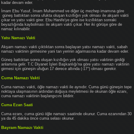
kadar devam eder.
İmam Ebu Yusuf, İmam Muhammed ve diğer üç mezhep imamına göre
güneş battıktan sonra ufukta oluşan kızıllığın yok olması ile akşam vakti
çıkar ve yatsı vakti girer. Ebu Hanife'ye göre ise kızıllıktan sonraki
beyazlığında kaybolması ile akşam vakti çıkar. Her iki görüşe göre de
namaz kılınabilir.
Yatsı Namazı Vakti
Akşam namazı vakti çıktıktan sonra başlayan yatsı namazı vakti, sabah
namazı vaktinin girmesine yani tan yerinin ağarmasına kadar devam eder.
Güneş battıktan sonra oluşan kızıllığın yok olması yatsı vaktinin girdiği
anlamına gelir. T.C Diyanet İşleri Başkanlığı'na göre yatsı namazı vaktinin
girmesi için güneşin ufuğun 17 derece altında (-17°) olması gerekir.
Cuma Namazı Vakti
Cuma namazı vakti, öğle namazı vakti ile aynıdır. Cuma günü güneşin tepe
noktaya ulaşmasının ardından doğuya meyletmesi ile okunan öğle ezanı,
cuma namazı vaktinin başlangıcını bildirir.
Cuma Ezan Saati
Cuma ezanı, cuma günü öğle namazı saatinde okunur. Cuma ezanından 30
ya da 45 dakika önce cuma selası okunur.
Bayram Namazı Vakti