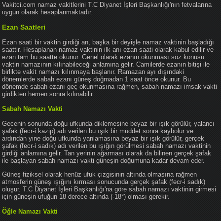
Vakitci.com namaz vakitlerini T.C Diyanet İşleri Başkanlığı'nın fetvalarına
uygun olarak hesaplanmaktadır.
Ezan Saatleri
Ezan saati bir vaktin girdiği an, başka bir deyişle namaz vaktinin başladığı
saattir. Hesaplanan namaz vaktinin ilk anı ezan saati olarak kabul edilir ve
ezan tam bu saatte okunur. Genel olarak ezanın okunması söz konusu
vaktin namazının kılınabileceği anlamına gelir. Camilerde ezanın bitişi ile
birlikte vakit namazı kılınmaya başlanır. Ramazan ayı dışındaki
dönemlerde sabah ezanı güneş doğmadan 1 saat önce okunur. Bu
dönemde sabah ezanı geç okunmasına rağmen, sabah namazı imsak vakti
girdikten hemen sonra kılınabilir.
Sabah Namazı Vakti
Gecenin sonunda doğu ufkunda diklemesine beyaz bir ışık görülür, yalancı
şafak (fecr-i kazip) adı verilen bu ışık bir müddet sonra kaybolur ve
ardından yine doğu ufkunda yanlamasına beyaz bir ışık görülür, gerçek
şafak (fecr-i sadık) adı verilen bu ışığın görülmesi sabah namazı vaktinin
girdiği anlamına gelir. Tan yerinin ağarması olarak da bilinen gerçek şafak
ile başlayan sabah namazı vakti güneşin doğumuna kadar devam eder.
Güneş fiziksel olarak henüz ufuk çizgisinin altında olmasına rağmen
atmosferin güneş ışığını kırması sonucunda gerçek şafak (fecr-i sadık)
oluşur. T.C Diyanet İşleri Başkanlığı'na göre sabah namazı vaktinin girmesi
için güneşin ufuğun 18 derece altında (-18°) olması gerekir.
Öğle Namazı Vakti