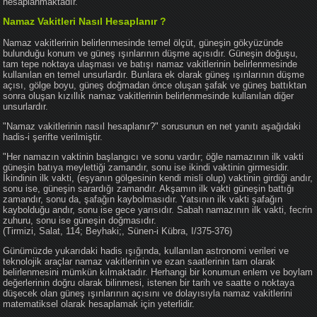
hesaplanmaktadır.
Namaz Vakitleri Nasıl Hesaplanır ?
Namaz vakitlerinin belirlenmesinde temel ölçüt, güneşin gökyüzünde
bulunduğu konum ve güneş ışınlarının düşme açısıdır. Güneşin doğuşu,
tam tepe noktaya ulaşması ve batışı namaz vakitlerinin belirlenmesinde
kullanılan en temel unsurlardır. Bunlara ek olarak güneş ışınlarının düşme
açısı, gölge boyu, güneş doğmadan önce oluşan şafak ve güneş battıktan
sonra oluşan kızıllık namaz vakitlerinin belirlenmesinde kullanılan diğer
unsurlardır.
"Namaz vakitlerinin nasıl hesaplanır?" sorusunun en net yanıtı aşağıdaki
hadis-i şerifte verilmiştir.
"Her namazın vaktinin başlangıcı ve sonu vardır; öğle namazının ilk vakti
güneşin batıya meylettiği zamandır, sonu ise ikindi vaktinin girmesidir.
İkindinin ilk vakti, (eşyanın gölgesinin kendi misli olup) vaktinin girdiği andır,
sonu ise, güneşin sarardığı zamandır. Akşamın ilk vakti güneşin battığı
zamandır, sonu da, şafağın kaybolmasıdır. Yatsının ilk vakti şafağın
kaybolduğu andır, sonu ise gece yarısıdır. Sabah namazının ilk vakti, fecrin
zuhuru, sonu ise güneşin doğmasıdır.
(Tirmizi, Salat, 114; Beyhaki;, Sünen-i Kübra, I/375-376)
Günümüzde yukarıdaki hadis ışığında, kullanılan astronomi verileri ve
teknolojik araçlar namaz vakitlerinin ve ezan saatlerinin tam olarak
belirlenmesini mümkün kılmaktadır. Herhangi bir konumun enlem ve boylam
değerlerinin doğru olarak bilinmesi, istenen bir tarih ve saatte o noktaya
düşecek olan güneş ışınlarının açısını ve dolayısıyla namaz vakitlerini
matematiksel olarak hesaplamak için yeterlidir.