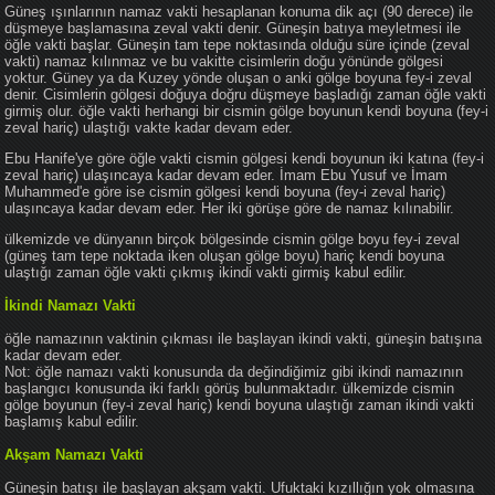
Güneş ışınlarının namaz vakti hesaplanan konuma dik açı (90 derece) ile
düşmeye başlamasına zeval vakti denir. Güneşin batıya meyletmesi ile
öğle vakti başlar. Güneşin tam tepe noktasında olduğu süre içinde (zeval
vakti) namaz kılınmaz ve bu vakitte cisimlerin doğu yönünde gölgesi
yoktur. Güney ya da Kuzey yönde oluşan o anki gölge boyuna fey-i zeval
denir. Cisimlerin gölgesi doğuya doğru düşmeye başladığı zaman öğle vakti
girmiş olur. öğle vakti herhangi bir cismin gölge boyunun kendi boyuna (fey-i
zeval hariç) ulaştığı vakte kadar devam eder.
Ebu Hanife'ye göre öğle vakti cismin gölgesi kendi boyunun iki katına (fey-i
zeval hariç) ulaşıncaya kadar devam eder. İmam Ebu Yusuf ve İmam
Muhammed'e göre ise cismin gölgesi kendi boyuna (fey-i zeval hariç)
ulaşıncaya kadar devam eder. Her iki görüşe göre de namaz kılınabilir.
ülkemizde ve dünyanın birçok bölgesinde cismin gölge boyu fey-i zeval
(güneş tam tepe noktada iken oluşan gölge boyu) hariç kendi boyuna
ulaştığı zaman öğle vakti çıkmış ikindi vakti girmiş kabul edilir.
İkindi Namazı Vakti
öğle namazının vaktinin çıkması ile başlayan ikindi vakti, güneşin batışına
kadar devam eder.
Not: öğle namazı vakti konusunda da değindiğimiz gibi ikindi namazının
başlangıcı konusunda iki farklı görüş bulunmaktadır. ülkemizde cismin
gölge boyunun (fey-i zeval hariç) kendi boyuna ulaştığı zaman ikindi vakti
başlamış kabul edilir.
Akşam Namazı Vakti
Güneşin batışı ile başlayan akşam vakti. Ufuktaki kızıllığın yok olmasına