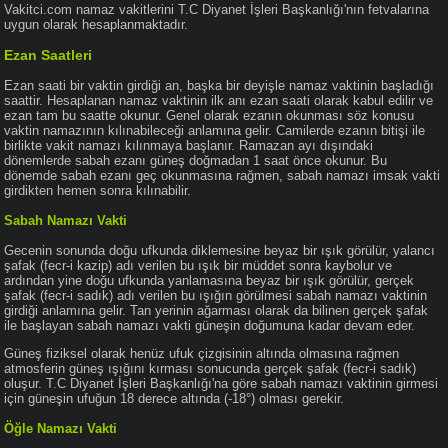
Vakitci.com namaz vakitlerini T.C Diyanet İşleri Başkanlığı'nın fetvalarına
uygun olarak hesaplanmaktadır.
Ezan Saatleri
Ezan saati bir vaktin girdiği an, başka bir deyişle namaz vaktinin başladığı
saattir. Hesaplanan namaz vaktinin ilk anı ezan saati olarak kabul edilir ve
ezan tam bu saatte okunur. Genel olarak ezanın okunması söz konusu
vaktin namazının kılınabileceği anlamına gelir. Camilerde ezanın bitişi ile
birlikte vakit namazı kılınmaya başlanır. Ramazan ayı dışındaki
dönemlerde sabah ezanı güneş doğmadan 1 saat önce okunur. Bu
dönemde sabah ezanı geç okunmasına rağmen, sabah namazı imsak vakti
girdikten hemen sonra kılınabilir.
Sabah Namazı Vakti
Gecenin sonunda doğu ufkunda diklemesine beyaz bir ışık görülür, yalancı
şafak (fecr-i kazip) adı verilen bu ışık bir müddet sonra kaybolur ve
ardından yine doğu ufkunda yanlamasına beyaz bir ışık görülür, gerçek
şafak (fecr-i sadık) adı verilen bu ışığın görülmesi sabah namazı vaktinin
girdiği anlamına gelir. Tan yerinin ağarması olarak da bilinen gerçek şafak
ile başlayan sabah namazı vakti güneşin doğumuna kadar devam eder.
Güneş fiziksel olarak henüz ufuk çizgisinin altında olmasına rağmen
atmosferin güneş ışığını kırması sonucunda gerçek şafak (fecr-i sadık)
oluşur. T.C Diyanet İşleri Başkanlığı'na göre sabah namazı vaktinin girmesi
için güneşin ufuğun 18 derece altında (-18°) olması gerekir.
Öğle Namazı Vakti