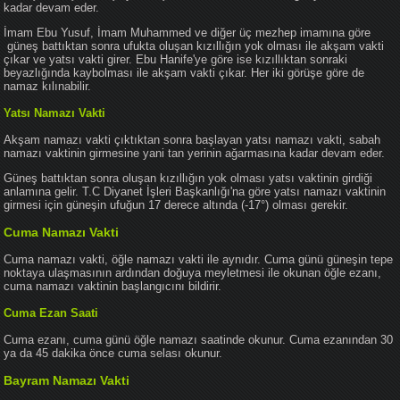
kadar devam eder.
İmam Ebu Yusuf, İmam Muhammed ve diğer üç mezhep imamına göre
güneş battıktan sonra ufukta oluşan kızıllığın yok olması ile akşam vakti
çıkar ve yatsı vakti girer. Ebu Hanife'ye göre ise kızıllıktan sonraki
beyazlığında kaybolması ile akşam vakti çıkar. Her iki görüşe göre de
namaz kılınabilir.
Yatsı Namazı Vakti
Akşam namazı vakti çıktıktan sonra başlayan yatsı namazı vakti, sabah
namazı vaktinin girmesine yani tan yerinin ağarmasına kadar devam eder.
Güneş battıktan sonra oluşan kızıllığın yok olması yatsı vaktinin girdiği
anlamına gelir. T.C Diyanet İşleri Başkanlığı'na göre yatsı namazı vaktinin
girmesi için güneşin ufuğun 17 derece altında (-17°) olması gerekir.
Cuma Namazı Vakti
Cuma namazı vakti, öğle namazı vakti ile aynıdır. Cuma günü güneşin tepe
noktaya ulaşmasının ardından doğuya meyletmesi ile okunan öğle ezanı,
cuma namazı vaktinin başlangıcını bildirir.
Cuma Ezan Saati
Cuma ezanı, cuma günü öğle namazı saatinde okunur. Cuma ezanından 30
ya da 45 dakika önce cuma selası okunur.
Bayram Namazı Vakti