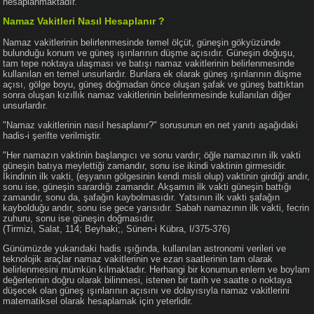
hesaplanmaktadır.
Namaz Vakitleri Nasıl Hesaplanır ?
Namaz vakitlerinin belirlenmesinde temel ölçüt, güneşin gökyüzünde
bulunduğu konum ve güneş ışınlarının düşme açısıdır. Güneşin doğuşu,
tam tepe noktaya ulaşması ve batışı namaz vakitlerinin belirlenmesinde
kullanılan en temel unsurlardır. Bunlara ek olarak güneş ışınlarının düşme
açısı, gölge boyu, güneş doğmadan önce oluşan şafak ve güneş battıktan
sonra oluşan kızıllık namaz vakitlerinin belirlenmesinde kullanılan diğer
unsurlardır.
"Namaz vakitlerinin nasıl hesaplanır?" sorusunun en net yanıtı aşağıdaki
hadis-i şerifte verilmiştir.
"Her namazın vaktinin başlangıcı ve sonu vardır; öğle namazının ilk vakti
güneşin batıya meylettiği zamandır, sonu ise ikindi vaktinin girmesidir.
İkindinin ilk vakti, (eşyanın gölgesinin kendi misli olup) vaktinin girdiği andır,
sonu ise, güneşin sarardığı zamandır. Akşamın ilk vakti güneşin battığı
zamandır, sonu da, şafağın kaybolmasıdır. Yatsının ilk vakti şafağın
kaybolduğu andır, sonu ise gece yarısıdır. Sabah namazının ilk vakti, fecrin
zuhuru, sonu ise güneşin doğmasıdır.
(Tirmizi, Salat, 114; Beyhaki;, Sünen-i Kübra, I/375-376)
Günümüzde yukarıdaki hadis ışığında, kullanılan astronomi verileri ve
teknolojik araçlar namaz vakitlerinin ve ezan saatlerinin tam olarak
belirlenmesini mümkün kılmaktadır. Herhangi bir konumun enlem ve boylam
değerlerinin doğru olarak bilinmesi, istenen bir tarih ve saatte o noktaya
düşecek olan güneş ışınlarının açısını ve dolayısıyla namaz vakitlerini
matematiksel olarak hesaplamak için yeterlidir.