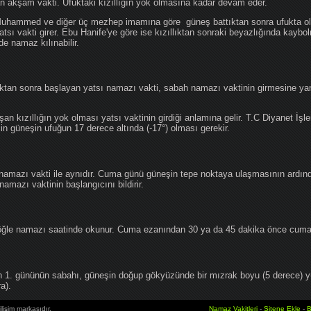
an akşam vakti. Ufuktaki kızıllığın yok olmasına kadar devam eder.
hammed ve diğer üç mezhep imamına göre güneş battıktan sonra ufukta oluş
atsı vakti girer. Ebu Hanife'ye göre ise kızıllıktan sonraki beyazlığında kaybo
de namaz kılınabilir.
tan sonra başlayan yatsı namazı vakti, sabah namazı vaktinin girmesine yan
an kızıllığın yok olması yatsı vaktinin girdiği anlamına gelir. T.C Diyanet İşle
in güneşin ufuğun 17 derece altında (-17°) olması gerekir.
namazı vakti ile aynıdır. Cuma günü güneşin tepe noktaya ulaşmasının ardın
mazı vaktinin başlangıcını bildirir.
le namazı saatinde okunur. Cuma ezanından 30 ya da 45 dakika önce cuma 
1. gününün sabahı, güneşin doğup gökyüzünde bir mızrak boyu (5 derece) 
a).
lişim markasıdır.
Namaz Vakitleri
-
Sitene Ekle
-
B