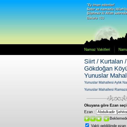
Namaz Vakitleri
Nama
Siirt / Kurtalan /
Gökdoğan Köyü
Yunuslar Mahal
Yunuslar Mahallesi Aylık Na
Yunuslar Mahallesi Ramaza
Okuyana göre Ezan seçi
Ezan :
Beklemed
Vakti geldiğinde ezan