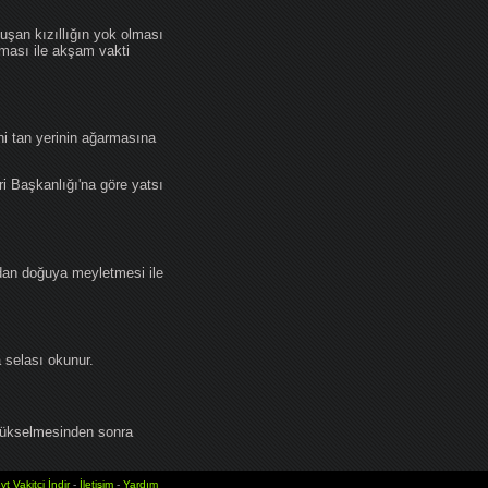
an kızıllığın yok olması
lması ile akşam vakti
i tan yerinin ağarmasına
ri Başkanlığı'na göre yatsı
dan doğuya meyletmesi ile
selası okunur.
yükselmesinden sonra
vt Vakitci İndir
-
İletişim
-
Yardım