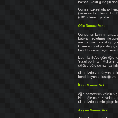
namazı vakti güneşin do
Güneş fiziksel olarak hen
(fecr-i sadık) oluşur. T.C
(-18°) olması gerekir.
Öğle Namazı Vakti
Güneş ışınlarının namaz 
batıya meyletmesi ile öğl
vakitte cisimlerin doğu y
Cisimlerin gölgesi doğuya
kendi boyuna (fey-i zeval 
Ebu Hanife'ye göre öğle v
Yusuf ve İmam Muhammed'e 
görüşe göre de namaz kılın
ülkemizde ve dünyanın bir
kendi boyuna ulaştığı zama
İkindi Namazı Vakti
öğle namazının vaktinin ç
Not: öğle namazı vakti ko
ülkemizde cismin gölge boy
Akşam Namazı Vakti