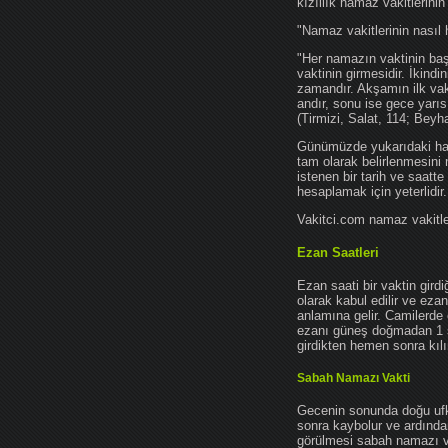
kızıllık namaz vakitlerinin
"Namaz vakitlerinin nasıl 
"Her namazın vaktinin başl
vaktinin girmesidir. İkindi
zamandır. Akşamın ilk vak
andır, sonu ise gece yarıs
(Tirmizi, Salat, 114; Beyh
Günümüzde yukarıdaki hadis
tam olarak belirlenmesini
istenen bir tarih ve saatt
hesaplamak için yeterlidir.
Vakitci.com namaz vakitler
Ezan Saatleri
Ezan saati bir vaktin gird
olarak kabul edilir ve ez
anlamına gelir. Camilerde 
ezanı güneş doğmadan 1 
girdikten hemen sonra kılın
Sabah Namazı Vakti
Gecenin sonunda doğu ufkun
sonra kaybolur ve ardından
görülmesi sabah namazı vak