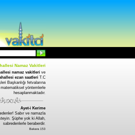
allesi Namaz Vakitleri
llesi namaz vakitleri
ve
hallesi ezan saatleri
T.C
leri Başkanlığı fetvalarına
 matematiksel yöntemlerle
hesaplanmaktadır.
Ayet-i Kerime
edenler! Sabır ve namazla
steyin. Şüphe yok ki Allah,
sabredenlerle beraberdir.
Bakara 153