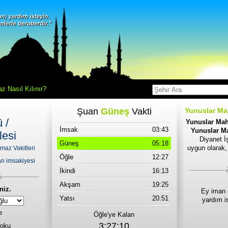
z Nasıl Kılınır?
Şuan
Güneş
Vakti
Yunuslar Mah
 /
Yunuslar Maha
İmsak
03:43
Yunuslar Ma
lesi
Diyanet İş
Güneş
05:18
uygun olarak,
maz Vakitleri
Öğle
12:27
n imsakiyesi
İkindi
16:13
Akşam
19:25
niz.
Ey iman 
Yatsı
20:51
yardım i
e
Öğle'ye Kalan
3:27:10
 oku