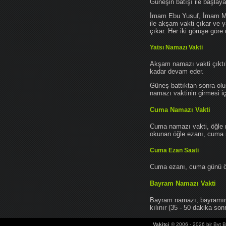
Güneşin batışı ile başlay
İmam Ebu Yusuf, İmam Mu
ile akşam vakti çıkar ve y
çıkar. Her iki görüşe göre 
Yatsı Namazı Vakti
Akşam namazı vakti çıktık
kadar devam eder.
Güneş battıktan sonra oluş
namazı vaktinin girmesi iç
Cuma Namazı Vakti
Cuma namazı vakti, öğle 
okunan öğle ezanı, cuma na
Cuma Ezan Saati
Cuma ezanı, cuma günü öğ
Bayram Namazı Vakti
Bayram namazı, bayramın 
kılınır (35 - 50 dakika sonr
Vakitci
© 2006 - 2026 bir Bvt Bi