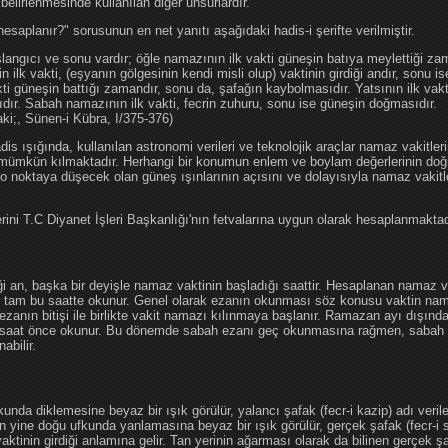
 belirlenmesinde kullanılan diğer unsurlardır.
hesaplanır?" sorusunun en net yanıtı aşağıdaki hadis-i şerifte verilmiştir.
angıcı ve sonu vardır; öğle namazının ilk vakti güneşin batıya meylettiği zam
nin ilk vakti, (eşyanın gölgesinin kendi misli olup) vaktinin girdiği andır, sonu i
ti güneşin battığı zamandır, sonu da, şafağın kaybolmasıdır. Yatsının ilk vak
ıdır. Sabah namazının ilk vakti, fecrin zuhuru, sonu ise güneşin doğmasıdır.
aki;, Sünen-i Kübra, I/375-376)
 ışığında, kullanılan astronomi verileri ve teknolojik araçlar namaz vakitleri
 mümkün kılmaktadır. Herhangi bir konumun enlem ve boylam değerlerinin doğr
e o noktaya düşecek olan güneş ışınlarının açısını ve dolayısıyla namaz vakitl
ini T.C Diyanet İşleri Başkanlığı'nın fetvalarına uygun olarak hesaplanmaktad
iği an, başka bir deyişle namaz vaktinin başladığı saattir. Hesaplanan namaz va
an tam bu saatte okunur. Genel olarak ezanın okunması söz konusu vaktin nama
ezanın bitişi ile birlikte vakit namazı kılınmaya başlanır. Ramazan ayı dışın
saat önce okunur. Bu dönemde sabah ezanı geç okunmasına rağmen, sabah 
abilir.
da diklemesine beyaz bir ışık görülür, yalancı şafak (fecr-i kazip) adı veril
 yine doğu ufkunda yanlamasına beyaz bir ışık görülür, gerçek şafak (fecr-i s
tinin girdiği anlamına gelir. Tan yerinin ağarması olarak da bilinen gerçek ş