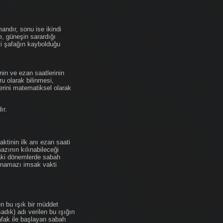
andır, sonu ise ikindi
se, güneşin sarardığı
ti şafağın kaybolduğu
nin ve ezan saatlerinin
u olarak bilinmesi,
erini matematiksel olarak
ır.
ktinin ilk anı ezan saati
zının kılınabileceği
daki dönemlerde sabah
namazı imsak vakti
en bu ışık bir müddet
adık) adı verilen bu ışığın
afak ile başlayan sabah