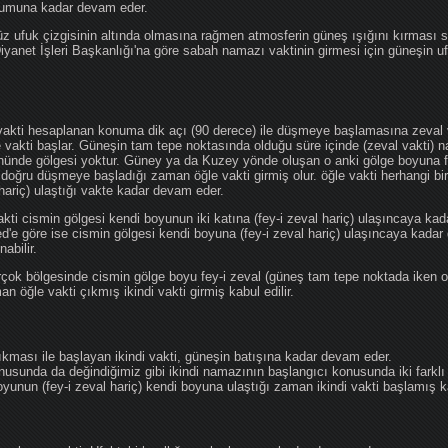
ğumuna kadar devam eder.
üz ufuk çizgisinin altında olmasına rağmen atmosferin güneş ışığını kırması
 Diyanet İşleri Başkanlığı'na göre sabah namazı vaktinin girmesi için güneşin 
vakti hesaplanan konuma dik açı (90 derece) ile düşmeye başlamasına zeval v
e vakti başlar. Güneşin tam tepe noktasında olduğu süre içinde (zeval vakti)
önünde gölgesi yoktur. Güney ya da Kuzey yönde oluşan o anki gölge boyuna fe
 doğru düşmeye başladığı zaman öğle vakti girmiş olur. öğle vakti herhangi b
hariç) ulaştığı vakte kadar devam eder.
akti cismin gölgesi kendi boyunun iki katına (fey-i zeval hariç) ulaşıncaya 
göre ise cismin gölgesi kendi boyuna (fey-i zeval hariç) ulaşıncaya kadar 
abilir.
çok bölgesinde cismin gölge boyu fey-i zeval (güneş tam tepe noktada iken o
n öğle vakti çıkmış ikindi vakti girmiş kabul edilir.
ıkması ile başlayan ikindi vakti, güneşin batışına kadar devam eder.
nusunda da değindiğimiz gibi ikindi namazının başlangıcı konusunda iki farklı
unun (fey-i zeval hariç) kendi boyuna ulaştığı zaman ikindi vakti başlamış kab