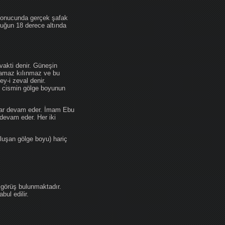
 sonucunda gerçek şafak
ufuğun 18 derece altında
akti denir. Güneşin
 namaz kılınmaz ve bu
y-i zeval denir.
ir cismin gölge boyunun
kadar devam eder. İmam Ebu
devam eder. Her iki
luşan gölge boyu) hariç
 görüş bulunmaktadır.
ul edilir.