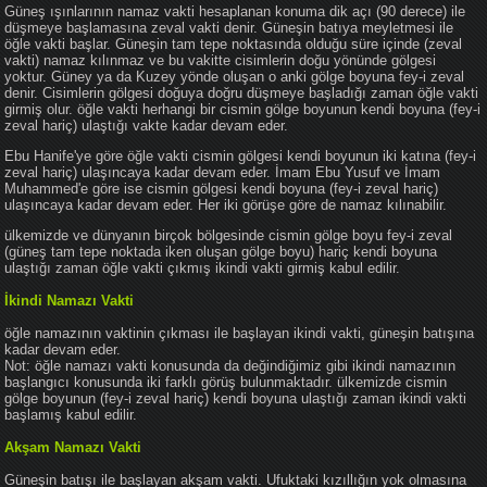
Güneş ışınlarının namaz vakti hesaplanan konuma dik açı (90 derece) ile
düşmeye başlamasına zeval vakti denir. Güneşin batıya meyletmesi ile
öğle vakti başlar. Güneşin tam tepe noktasında olduğu süre içinde (zeval
vakti) namaz kılınmaz ve bu vakitte cisimlerin doğu yönünde gölgesi
yoktur. Güney ya da Kuzey yönde oluşan o anki gölge boyuna fey-i zeval
denir. Cisimlerin gölgesi doğuya doğru düşmeye başladığı zaman öğle vakti
girmiş olur. öğle vakti herhangi bir cismin gölge boyunun kendi boyuna (fey-i
zeval hariç) ulaştığı vakte kadar devam eder.
Ebu Hanife'ye göre öğle vakti cismin gölgesi kendi boyunun iki katına (fey-i
zeval hariç) ulaşıncaya kadar devam eder. İmam Ebu Yusuf ve İmam
Muhammed'e göre ise cismin gölgesi kendi boyuna (fey-i zeval hariç)
ulaşıncaya kadar devam eder. Her iki görüşe göre de namaz kılınabilir.
ülkemizde ve dünyanın birçok bölgesinde cismin gölge boyu fey-i zeval
(güneş tam tepe noktada iken oluşan gölge boyu) hariç kendi boyuna
ulaştığı zaman öğle vakti çıkmış ikindi vakti girmiş kabul edilir.
İkindi Namazı Vakti
öğle namazının vaktinin çıkması ile başlayan ikindi vakti, güneşin batışına
kadar devam eder.
Not: öğle namazı vakti konusunda da değindiğimiz gibi ikindi namazının
başlangıcı konusunda iki farklı görüş bulunmaktadır. ülkemizde cismin
gölge boyunun (fey-i zeval hariç) kendi boyuna ulaştığı zaman ikindi vakti
başlamış kabul edilir.
Akşam Namazı Vakti
Güneşin batışı ile başlayan akşam vakti. Ufuktaki kızıllığın yok olmasına