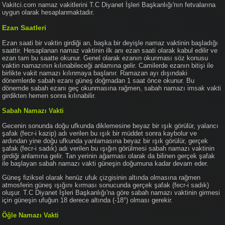
Vakitci.com namaz vakitlerini T.C Diyanet İşleri Başkanlığı'nın fetvalarına
uygun olarak hesaplanmaktadır.
Ezan Saatleri
Ezan saati bir vaktin girdiği an, başka bir deyişle namaz vaktinin başladığı
saattir. Hesaplanan namaz vaktinin ilk anı ezan saati olarak kabul edilir ve
ezan tam bu saatte okunur. Genel olarak ezanın okunması söz konusu
vaktin namazının kılınabileceği anlamına gelir. Camilerde ezanın bitişi ile
birlikte vakit namazı kılınmaya başlanır. Ramazan ayı dışındaki
dönemlerde sabah ezanı güneş doğmadan 1 saat önce okunur. Bu
dönemde sabah ezanı geç okunmasına rağmen, sabah namazı imsak vakti
girdikten hemen sonra kılınabilir.
Sabah Namazı Vakti
Gecenin sonunda doğu ufkunda diklemesine beyaz bir ışık görülür, yalancı
şafak (fecr-i kazip) adı verilen bu ışık bir müddet sonra kaybolur ve
ardından yine doğu ufkunda yanlamasına beyaz bir ışık görülür, gerçek
şafak (fecr-i sadık) adı verilen bu ışığın görülmesi sabah namazı vaktinin
girdiği anlamına gelir. Tan yerinin ağarması olarak da bilinen gerçek şafak
ile başlayan sabah namazı vakti güneşin doğumuna kadar devam eder.
Güneş fiziksel olarak henüz ufuk çizgisinin altında olmasına rağmen
atmosferin güneş ışığını kırması sonucunda gerçek şafak (fecr-i sadık)
oluşur. T.C Diyanet İşleri Başkanlığı'na göre sabah namazı vaktinin girmesi
için güneşin ufuğun 18 derece altında (-18°) olması gerekir.
Öğle Namazı Vakti