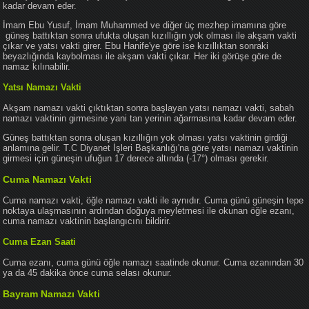
kadar devam eder.
İmam Ebu Yusuf, İmam Muhammed ve diğer üç mezhep imamına göre
güneş battıktan sonra ufukta oluşan kızıllığın yok olması ile akşam vakti
çıkar ve yatsı vakti girer. Ebu Hanife'ye göre ise kızıllıktan sonraki
beyazlığında kaybolması ile akşam vakti çıkar. Her iki görüşe göre de
namaz kılınabilir.
Yatsı Namazı Vakti
Akşam namazı vakti çıktıktan sonra başlayan yatsı namazı vakti, sabah
namazı vaktinin girmesine yani tan yerinin ağarmasına kadar devam eder.
Güneş battıktan sonra oluşan kızıllığın yok olması yatsı vaktinin girdiği
anlamına gelir. T.C Diyanet İşleri Başkanlığı'na göre yatsı namazı vaktinin
girmesi için güneşin ufuğun 17 derece altında (-17°) olması gerekir.
Cuma Namazı Vakti
Cuma namazı vakti, öğle namazı vakti ile aynıdır. Cuma günü güneşin tepe
noktaya ulaşmasının ardından doğuya meyletmesi ile okunan öğle ezanı,
cuma namazı vaktinin başlangıcını bildirir.
Cuma Ezan Saati
Cuma ezanı, cuma günü öğle namazı saatinde okunur. Cuma ezanından 30
ya da 45 dakika önce cuma selası okunur.
Bayram Namazı Vakti