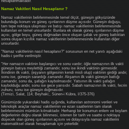
hesaplanmaktadır.
Namaz Vakitleri Nasıl Hesaplanır ?
Namaz vakitlerinin belirlenmesinde temel ölçüt, güneşin gökyüzünde
bulunduğu konum ve güneş ışınlarının düşme açısıdır. Güneşin doğuşu,
tam tepe noktaya ulaşması ve batışı namaz vakitlerinin belirlenmesinde
kullanılan en temel unsurlardır. Bunlara ek olarak güneş ışınlarının düşme
açısı, gölge boyu, güneş doğmadan önce oluşan şafak ve güneş battıktan
sonra oluşan kızıllık namaz vakitlerinin belirlenmesinde kullanılan diğer
unsurlardır.
"Namaz vakitlerinin nasıl hesaplanır?" sorusunun en net yanıtı aşağıdaki
hadis-i şerifte verilmiştir.
"Her namazın vaktinin başlangıcı ve sonu vardır; öğle namazının ilk vakti
güneşin batıya meylettiği zamandır, sonu ise ikindi vaktinin girmesidir.
İkindinin ilk vakti, (eşyanın gölgesinin kendi misli olup) vaktinin girdiği andır,
sonu ise, güneşin sarardığı zamandır. Akşamın ilk vakti güneşin battığı
zamandır, sonu da, şafağın kaybolmasıdır. Yatsının ilk vakti şafağın
kaybolduğu andır, sonu ise gece yarısıdır. Sabah namazının ilk vakti, fecrin
zuhuru, sonu ise güneşin doğmasıdır.
(Tirmizi, Salat, 114; Beyhaki;, Sünen-i Kübra, I/375-376)
Günümüzde yukarıdaki hadis ışığında, kullanılan astronomi verileri ve
teknolojik araçlar namaz vakitlerinin ve ezan saatlerinin tam olarak
belirlenmesini mümkün kılmaktadır. Herhangi bir konumun enlem ve boylam
değerlerinin doğru olarak bilinmesi, istenen bir tarih ve saatte o noktaya
düşecek olan güneş ışınlarının açısını ve dolayısıyla namaz vakitlerini
matematiksel olarak hesaplamak için yeterlidir.