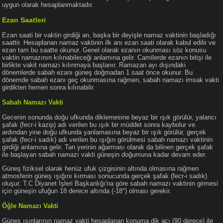
uygun olarak hesaplanmaktadır.
Ezan Saatleri
Ezan saati bir vaktin girdiği an, başka bir deyişle namaz vaktinin başladığı
saattir. Hesaplanan namaz vaktinin ilk anı ezan saati olarak kabul edilir ve
ezan tam bu saatte okunur. Genel olarak ezanın okunması söz konusu
vaktin namazının kılınabileceği anlamına gelir. Camilerde ezanın bitişi ile
birlikte vakit namazı kılınmaya başlanır. Ramazan ayı dışındaki
dönemlerde sabah ezanı güneş doğmadan 1 saat önce okunur. Bu
dönemde sabah ezanı geç okunmasına rağmen, sabah namazı imsak vakti
girdikten hemen sonra kılınabilir.
Sabah Namazı Vakti
Gecenin sonunda doğu ufkunda diklemesine beyaz bir ışık görülür, yalancı
şafak (fecr-i kazip) adı verilen bu ışık bir müddet sonra kaybolur ve
ardından yine doğu ufkunda yanlamasına beyaz bir ışık görülür, gerçek
şafak (fecr-i sadık) adı verilen bu ışığın görülmesi sabah namazı vaktinin
girdiği anlamına gelir. Tan yerinin ağarması olarak da bilinen gerçek şafak
ile başlayan sabah namazı vakti güneşin doğumuna kadar devam eder.
Güneş fiziksel olarak henüz ufuk çizgisinin altında olmasına rağmen
atmosferin güneş ışığını kırması sonucunda gerçek şafak (fecr-i sadık)
oluşur. T.C Diyanet İşleri Başkanlığı'na göre sabah namazı vaktinin girmesi
için güneşin ufuğun 18 derece altında (-18°) olması gerekir.
Öğle Namazı Vakti
Güneş ışınlarının namaz vakti hesaplanan konuma dik açı (90 derece) ile