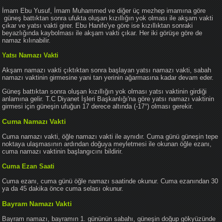
İmam Ebu Yusuf, İmam Muhammed ve diğer üç mezhep imamına göre
güneş battıktan sonra ufukta oluşan kızıllığın yok olması ile akşam vakti
çıkar ve yatsı vakti girer. Ebu Hanife'ye göre ise kızıllıktan sonraki
beyazlığında kaybolması ile akşam vakti çıkar. Her iki görüşe göre de
namaz kılınabilir.
Yatsı Namazı Vakti
Akşam namazı vakti çıktıktan sonra başlayan yatsı namazı vakti, sabah
namazı vaktinin girmesine yani tan yerinin ağarmasına kadar devam eder.
Güneş battıktan sonra oluşan kızıllığın yok olması yatsı vaktinin girdiği
anlamına gelir. T.C Diyanet İşleri Başkanlığı'na göre yatsı namazı vaktinin
girmesi için güneşin ufuğun 17 derece altında (-17°) olması gerekir.
Cuma Namazı Vakti
Cuma namazı vakti, öğle namazı vakti ile aynıdır. Cuma günü güneşin tepe
noktaya ulaşmasının ardından doğuya meyletmesi ile okunan öğle ezanı,
cuma namazı vaktinin başlangıcını bildirir.
Cuma Ezan Saati
Cuma ezanı, cuma günü öğle namazı saatinde okunur. Cuma ezanından 30
ya da 45 dakika önce cuma selası okunur.
Bayram Namazı Vakti
Bayram namazı, bayramın 1. gününün sabahı, güneşin doğup gökyüzünde