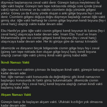
düşmeye başlamasına zeval vakti denir. Güneşin batıya meyletmesi ile
öğle vakti başlar. Güneşin tam tepe noktasında olduğu süre içinde (zeval
vakti) namaz kılınmaz ve bu vakitte cisimlerin doğu yönünde gölgesi
yoktur. Güney ya da Kuzey yönde oluşan o anki gölge boyuna fey-i zeval
denir. Cisimlerin gölgesi doğuya doğru düşmeye başladığı zaman öğle vakti
girmiş olur. öğle vakti herhangi bir cismin gölge boyunun kendi boyuna (fey-i
zeval hariç) ulaştığı vakte kadar devam eder.
Ebu Hanife'ye göre öğle vakti cismin gölgesi kendi boyunun iki katına (fey-i
zeval hariç) ulaşıncaya kadar devam eder. İmam Ebu Yusuf ve İmam
Muhammed'e göre ise cismin gölgesi kendi boyuna (fey-i zeval hariç)
ulaşıncaya kadar devam eder. Her iki görüşe göre de namaz kılınabilir.
ülkemizde ve dünyanın birçok bölgesinde cismin gölge boyu fey-i zeval
(güneş tam tepe noktada iken oluşan gölge boyu) hariç kendi boyuna
ulaştığı zaman öğle vakti çıkmış ikindi vakti girmiş kabul edilir.
İkindi Namazı Vakti
öğle namazının vaktinin çıkması ile başlayan ikindi vakti, güneşin batışına
kadar devam eder.
Not: öğle namazı vakti konusunda da değindiğimiz gibi ikindi namazının
başlangıcı konusunda iki farklı görüş bulunmaktadır. ülkemizde cismin
gölge boyunun (fey-i zeval hariç) kendi boyuna ulaştığı zaman ikindi vakti
başlamış kabul edilir.
Akşam Namazı Vakti
Güneşin batışı ile başlayan akşam vakti. Ufuktaki kızıllığın yok olmasına
kadar devam eder.