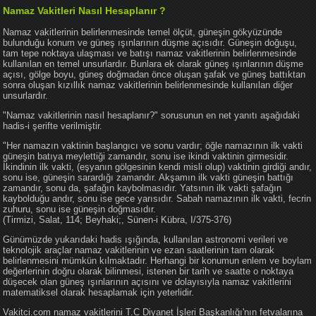
Namaz Vakitleri Nasıl Hesaplanır ?
Namaz vakitlerinin belirlenmesinde temel ölçüt, güneşin gökyüzünde
bulunduğu konum ve güneş ışınlarının düşme açısıdır. Güneşin doğuşu,
tam tepe noktaya ulaşması ve batışı namaz vakitlerinin belirlenmesinde
kullanılan en temel unsurlardır. Bunlara ek olarak güneş ışınlarının düşme
açısı, gölge boyu, güneş doğmadan önce oluşan şafak ve güneş battıktan
sonra oluşan kızıllık namaz vakitlerinin belirlenmesinde kullanılan diğer
unsurlardır.
"Namaz vakitlerinin nasıl hesaplanır?" sorusunun en net yanıtı aşağıdaki
hadis-i şerifte verilmiştir.
"Her namazın vaktinin başlangıcı ve sonu vardır; öğle namazının ilk vakti
güneşin batıya meylettiği zamandır, sonu ise ikindi vaktinin girmesidir.
İkindinin ilk vakti, (eşyanın gölgesinin kendi misli olup) vaktinin girdiği andır,
sonu ise, güneşin sarardığı zamandır. Akşamın ilk vakti güneşin battığı
zamandır, sonu da, şafağın kaybolmasıdır. Yatsının ilk vakti şafağın
kaybolduğu andır, sonu ise gece yarısıdır. Sabah namazının ilk vakti, fecrin
zuhuru, sonu ise güneşin doğmasıdır.
(Tirmizi, Salat, 114; Beyhaki;, Sünen-i Kübra, I/375-376)
Günümüzde yukarıdaki hadis ışığında, kullanılan astronomi verileri ve
teknolojik araçlar namaz vakitlerinin ve ezan saatlerinin tam olarak
belirlenmesini mümkün kılmaktadır. Herhangi bir konumun enlem ve boylam
değerlerinin doğru olarak bilinmesi, istenen bir tarih ve saatte o noktaya
düşecek olan güneş ışınlarının açısını ve dolayısıyla namaz vakitlerini
matematiksel olarak hesaplamak için yeterlidir.
Vakitci.com namaz vakitlerini T.C Diyanet İşleri Başkanlığı'nın fetvalarına